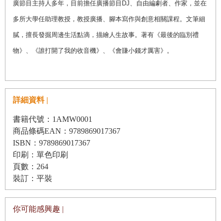
廣節目主持人多年，目前擔任廣播節目DJ、自由編劇者、作家，並在
多所大學任助理教授，教授廣播、腳本寫作與創意相關課程。文筆細
膩，擅長發掘周邊生活點滴，描繪人生故事。著有《最後的臨別禮
物》、《誰打開了我的收音機》、《會賺小錢才厲害》。
詳細資料 |
書籍代號：1AMW0001
商品條碼EAN：9789869017367
ISBN：9789869017367
印刷：單色印刷
頁數：264
裝訂：平裝
你可能感興趣 |