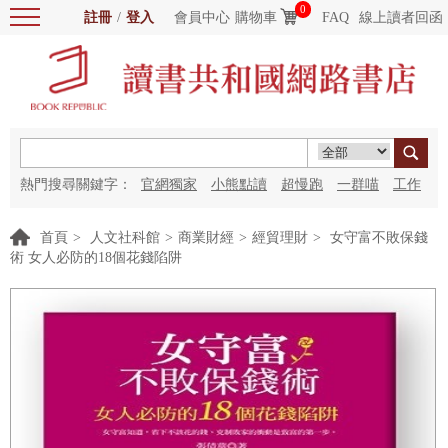
0
註冊
/
登入
會員中心
購物車
FAQ
線上讀者回函
熱門搜尋關鍵字：
官網獨家
小熊點讀
超慢跑
一群喵
工作
細胞
海洋圖書館
紅花
首頁
>
人文社科館
>
商業財經
>
經貿理財
>
女守富不敗保錢
術 女人必防的18個花錢陷阱