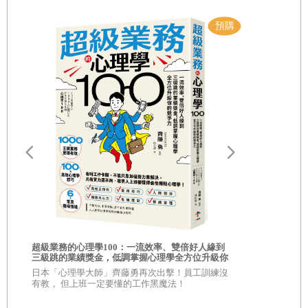
路
你的人生需要
相的商業洞察
超級業務的心理學100：一流效率、雙倍好人緣到
自己！
三級跳的業績獎金，低調掌握心理學全方位升級你
\\超過 30,
的競爭力
的商學院教
日本「心理學大師」齊藤勇再次出擊！員工訓練沒
有教， 但上班一定要懂的工作黑魔法！