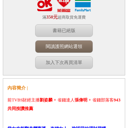
350元
滿
超商取貨免運費
書籍已絕版
閱讀護照網站選領
加入下次再買清單
內容簡介 |
前TVBS財經主播
劉姿麟 +
省錢達人
張偉明 +
省錢部落客
943
共同按讚推薦