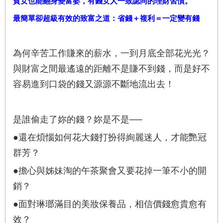
貧女也能翻身變富婆，有錢女人一致認同的理財習慣。
最簡單卻超級有效的致富之道：省錢＋複利＝一定變有錢
為何辛苦工作賺來的薪水，一到月底全部花光光？
與財富之間最遙遠的距離不是賺不到錢，而是好不
容易進到口袋的錢又源源不斷地流出去！
是誰偷走了妳的錢？妳是不是──
●還在煩惱如何花大錢打扮得絢麗迷人，才能艷冠
群芳？
●擔心與姊妹淘的午茶聚會又要花掉一筆不小的開
銷？
●面對琳瑯滿目的美妝保養品，相信價錢愈貴愈有
效？