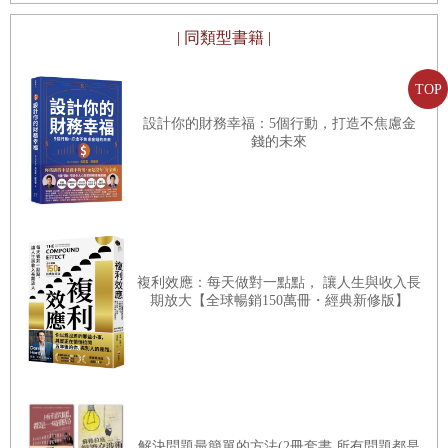
| 同類型書籍 |
TOP
設計你的財務幸福：5個行動，打造不焦慮金
錢的未來
複利效應：每天做對一點點， 讓人生與收入長
期放大【全球暢銷150萬冊・經典新修版】
解決問題最簡單的方法(2冊套書 所有問題都是