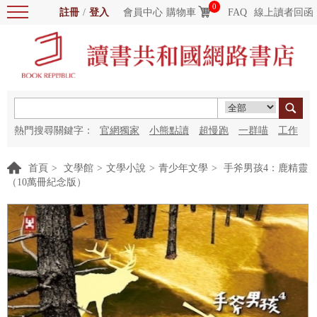
0
註冊
/
登入
會員中心
購物車
FAQ
線上讀者回函
熱門搜尋關鍵字：
官網獨家
小熊點讀
超慢跑
一群喵
工作
細胞
海洋圖書館
紅花
首頁
>
文學館
>
文學小說
>
青少年文學
>
手斧男孩4：鹿精靈
（10萬冊紀念版）