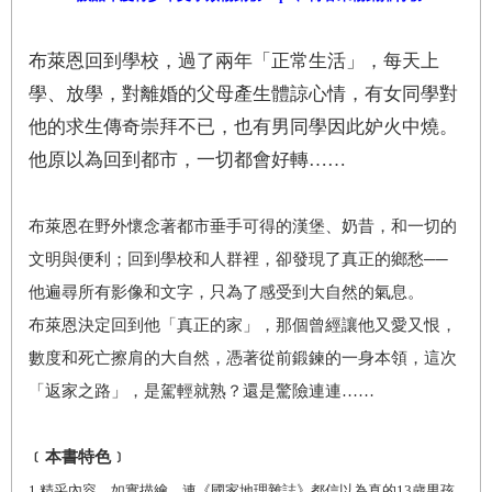
布萊恩回到學校，過了兩年「正常生活」，每天上
學、放學，對離婚的父母產生體諒心情，有女同學對
他的求生傳奇崇拜不已，也有男同學因此妒火中燒。
他原以為回到都市，一切都會好轉……
布萊恩在野外懷念著都市垂手可得的漢堡、奶昔，和一切的
文明與便利；回到學校和人群裡，卻發現了真正的鄉愁──
他遍尋所有影像和文字，只為了感受到大自然的氣息。
布萊恩決定回到他「真正的家」，那個曾經讓他又愛又恨，
數度和死亡擦肩的大自然，憑著從前鍛鍊的一身本領，這次
「返家之路」，是駕輕就熟？還是驚險連連……
﹝本書特色﹞
1.
精采內容、如實描繪，連《國家地理雜誌》都信以為真的13歲男孩