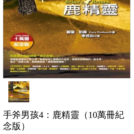
手斧男孩4：鹿精靈（10萬冊紀
念版）