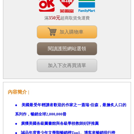
350元
滿
超商取貨免運費
加入購物車
閱讀護照網站選領
加入下次再買清單
內容簡介 |
●
美國最受年輕讀者歡迎的作家之一蓋瑞‧伯森，最膾炙人口的
系列作，暢銷全球
2,000,000
冊
●
廣獲美國各級圖書館與各級學校教師好評推薦
●
誠品年度青少年文學類暢銷榜
Top1
、博客來暢銷排行榜