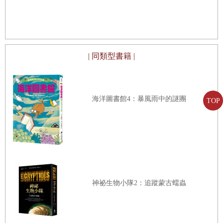
「秋天再見啦。」駕駛招呼了一下。
等到布萊恩離得夠遠之後，他才啟動引擎，頭也不回地起飛而去。
| 同類型書籍 |
布萊恩立刻走到湖岸，把獨木舟拽上草坪，打理一下裝備。他將所有
鬆動的東西都繫上橫柱，綁到獨木舟上，用防水布通通蓋起來，只留
海洋圖書館4：暴風雨中的謎團
TOP
下弓和箭袋在外頭。就算落水或者獨木舟翻掉，他也不會損失所有行
李。布萊恩張了張弓，確認弓弦穩當地扣在兩端，然後把弓放在防水
布上觸手可及的地方。雖然沒有紮緊，但是弓箭都會浮在水上，即使
獨木舟突然翻覆，也不會搞丟。
天氣很熱，布萊恩換上短褲，脫掉T恤，捲起來塞到防水布下頭。救
神祕生物小隊2：追蹤蒙古蠕蟲
生衣就在手邊，但他靠著岸邊移動，水深不過及腰，然後接到一條小
溪。他實在不太想穿上救生衣。這樣子似乎不太安全，但是陽光灑在