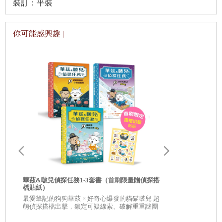
裝訂：平裝
再沒問題不過了。布萊恩心裡想著，正要大喊出來，卻只點了點頭。
一直到降落之後，滑行到湖泊盡頭一個停泊口為止，他們都沒有再多
你可能感興趣 |
說什麼。
「你在這裡，」駕駛從包包的夾層裡拿出一張地圖，遞給布萊恩：
「這座小湖叫做培森湖。你得順這條溪往北，到自由湖，然後經過一
連串的湖泊……」他攤開地圖：「一直到威廉湖。斯彭家就在這裡紮
營。他們原本住在東北角，但是魚寨得繞著湖邊移動。如你所見，這
個湖挺大的，我估計有八到十哩長，湖面也不算窄。你可能得找一
找。」
他把地圖交給布萊恩，幫布萊恩卸下獨木舟，把行李搬上去。布萊恩
華茲&啵兒偵探任務1-3套書（首刷限量贈偵探搭
足球王者爭霸
檔貼紙）
一開始先站在飛機的氣墊上，把地圖折好，將所在地朝上，塞進一個
神奇紀錄
最愛筆記的狗狗華茲 × 好奇心爆發的貓貓啵兒 超
姆巴佩vs. 
塑膠袋裡好防水。接著才涉水走上岸。
萌偵探搭檔出擊，鎖定可疑線索、破解重重謎團
受矚目的雙