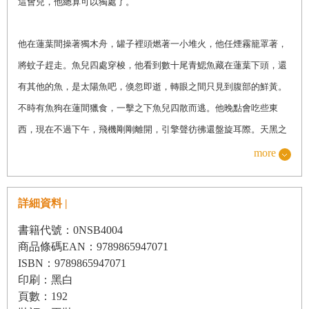
這會兒，他總算可以獨處了。
他在蓮葉間操著獨木舟，罐子裡頭燃著一小堆火，他任煙霧籠罩著，
將蚊子趕走。魚兒四處穿梭，他看到數十尾青鰓魚藏在蓮葉下頭，還
有其他的魚，是太陽魚吧，倏忽即逝，轉眼之間只見到腹部的鮮黃。
不時有魚狗在蓮間獵食，一擊之下魚兒四散而逃。他晚點會吃些東
西，現在不過下午，飛機剛剛離開，引擎聲彷彿還盤旋耳際。天黑之
前，他還有時間划到這座小湖的盡頭，還有時間紮營。
more
他微笑著想到他們降落的時候。駕駛先把另外兩位先生放下，減輕重
詳細資料 |
量，好節省燃料，於是這趟航程當中就只剩他們兩個人了。一百哩的
書籍代號：0NSB4004
飛行差不多要花掉四十分鐘，引擎聲震耳欲聾，他們也沒多再交談。
商品條碼EAN：9789865947071
ISBN：9789865947071
駕駛一下子往後靠，扭過來喊道：「你確定你一個人沒問題嗎？」
印刷：黑白
頁數：192