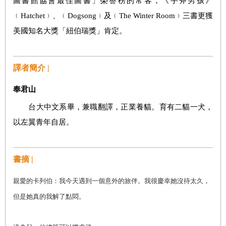
圖書館協會最佳圖書」榮譽榜的常客，《手斧男孩》
﹙Hatchet﹚、﹙Dogsong﹚及﹙The Winter Room﹚三書更獲
美國知名大獎「紐伯瑞獎」肯定。
譯者簡介 |
奉君山
台大中文系畢，兼職翻譯，正業養貓。育有二貓一犬，
以左翼青年自居。
書摘 |
親愛的卡列伯：我今天遇到一個意外的旅伴。我很慶幸她沒待太久，
但是她真的我解了點悶。