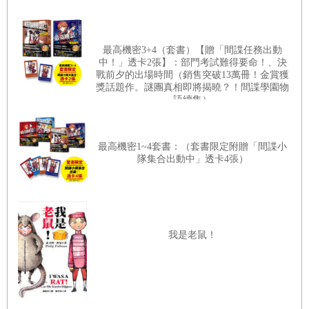
赤裸的肌膚上，感覺如此美好，他想要無拘無束一會兒，等進到比較
深的河裡就會穿上了。他把帽子也脫了，捲起來擺到背包的側袋裡
最高機密3+4（套書）【贈「間諜任務出動
頭。一如往常，眾多的蒼蠅蚊子襲來，但是獨木舟從底部，的罐子裡
中！」透卡2張】：部門考試難得要命！、決
不時散出煙霧，一陣一陣，把蚊蟲趕到岸上。
戰前夕的出場時間（銷售突破13萬冊！金賞獲
獎話題作。謎團真相即將揭曉？！間諜學園物
語續集）
布萊恩不慌不忙。他認為自己或許再也不必心急，於是轉眼間就投入
他時而念及的樹林歲月。在樹林裡，不是要去弄清楚發生了什麼事，
最高機密1~4套書：（套書限定附贈「間諜小
或者發生在哪裡。他常常想起以前見過的那一匹狼，牠穿過樹林，眼
隊集合出動中」透卡4張）
觀四面、耳聽八方，從從容容地，不放過任何細節。
布萊恩現在就是如此。樹葉搖曳、微風吹起、小鳥鳴啼。他緩緩地、
我是老鼠！
靜靜地呼吸，沿著湖岸，和緩地搖動船槳。他將一切盡收眼底，就和
。
過去一樣，完全融入樹林。以致於因為跳進獨木舟的鹿而大吃一驚