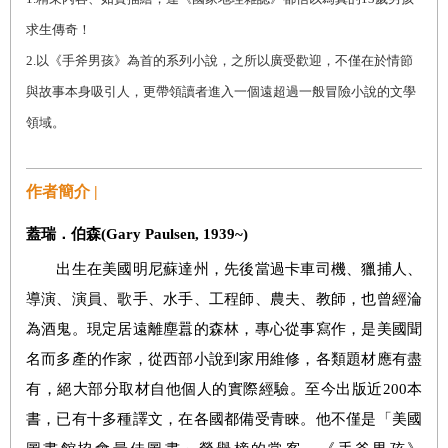
求生傳奇！
2.
以《手斧男孩》為首的系列小說，之所以廣受歡迎，不僅在於情節
與故事本身吸引人，更帶領讀者進入一個遠超過一般冒險小說的文學
領域。
作者簡介 |
蓋瑞．伯森(Gary Paulsen, 1939~)
出生在美國明尼蘇達州，先後當過卡車司機、獵捕人、
導演、演員、歌手、水手、工程師、農夫、教師，也曾經淪
為酒鬼。現定居遠離塵囂的森林，專心從事寫作，是美國聞
名而多產的作家，從西部小說到家用維修，各類題材應有盡
有，絕大部分取材自他個人的實際經驗。至今出版近200本
書，已有十多種譯文，在各國都備受青睞。他不僅是「美國