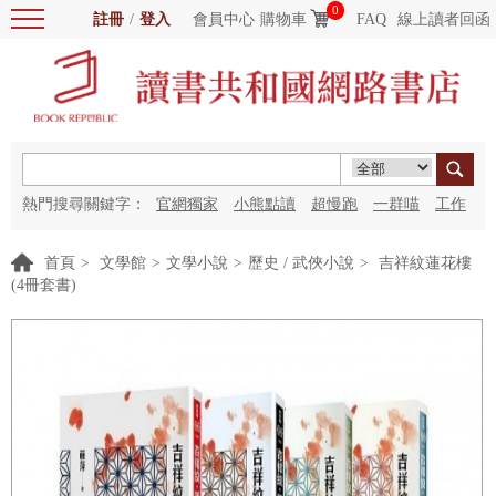
0
註冊
/
登入
會員中心
購物車
FAQ
線上讀者回函
熱門搜尋關鍵字：
官網獨家
小熊點讀
超慢跑
一群喵
工作
細胞
海洋圖書館
紅花
首頁
>
文學館
>
文學小說
>
歷史 / 武俠小說
>
吉祥紋蓮花樓
(4冊套書)