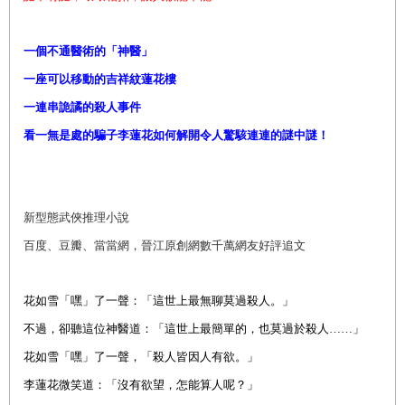
一個不通醫術的「神醫」
一座可以移動的吉祥紋蓮花樓
一連串詭譎的殺人事件
看一無是處的騙子李蓮花如何解開令人驚駭連連的謎中謎！
新型態武俠推理小說
百度、豆瓣、當當網，晉江原創網數千萬網友好評追文
花如雪「嘿」了一聲：「這世上最無聊莫過殺人。」
不過，卻聽這位神醫道：「這世上最簡單的，也莫過於殺人……」
花如雪「嘿」了一聲，「殺人皆因人有欲。」
李蓮花微笑道：「沒有欲望，怎能算人呢？」