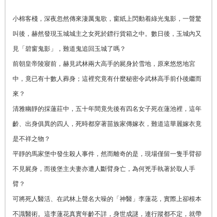
小棉客棧，深夜忽然傳來淒厲鬼歌，窗紙上閃動着綠光鬼影，一聲驚
叫後，赫然發現玉城城主之女死於鏢行貨箱之中。數日後，玉城內又
見「碧窗鬼影」，難道鬼追回玉城了嗎？
前朝皇帝陵寢前，赫見武林兩大高手的屍身於雪地，原來悠悠地宮
中，竟已有十數人葬身；這裡究竟有什麼秘密令武林高手前仆後繼而
來？
清雅幽靜的採蓮莊中，五十年間竟先後有四名女子死在蓮池裡，這年
齡、出身俱異的四人，死時都穿著苗族家傳嫁衣，難道這華麗嫁衣竟
是不祥之物
？
平靜的馬家堡中發生殺人事件，然而離奇的是，現場僅留一隻手臂卻
不見屍身，而後堡主夫妻亦遭人斷臂身亡，為何兇手執著於取人手
臂？
可將死人醫活、在武林上聲名大噪的「神醫」李蓮花，實際上卻根本
不識醫術。這李蓮花真實年齡不詳，身世成謎，連行蹤都不定，就帶