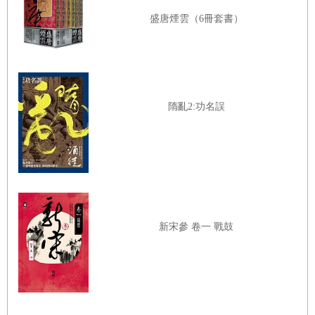
盛唐煙雲（6冊套書）
隋亂2:功名誤
新宋參 卷一 戰鼓