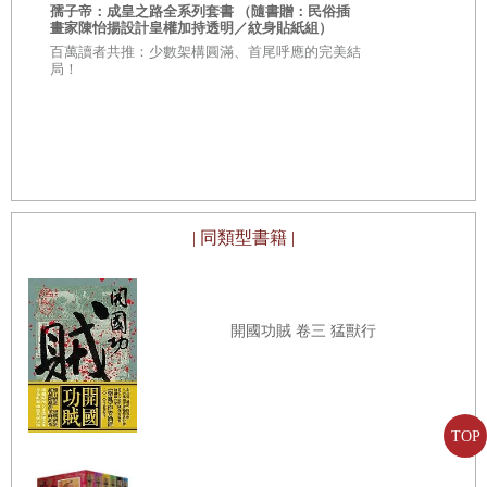
孺子帝：成皇之路全系列套書 （隨書贈：民俗插
畫家陳怡揚設計皇權加持透明／紋身貼紙組）
百萬讀者共推：少數架構圓滿、首尾呼應的完美結
局！
孺子帝：卷七
力
第一人稱視
與人物心理
| 同類型書籍 |
開國功賊 卷三 猛獸行
TOP