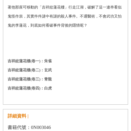
著他那座可移動的「吉祥紋蓮花樓」行走江湖，破解了這一連串
看似
鬼怪作祟，其實件件謎中有謎的殺人事件。
不通醫術，不會武功又怕
鬼的李蓮花，到底如何看破事件背後的隱情呢？
吉祥紋蓮花樓(卷一)：朱雀
吉祥紋蓮花樓(卷二)：玄武
吉祥紋蓮花樓(卷三)：青龍
吉祥紋蓮花樓(卷四)：白虎
詳細資料 |
書籍代號：0N003046