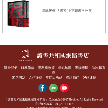
隋亂後傳 逍遙遊(上下套書不分售)
關於我們
服務條款
隱私權政策
網站地圖
團購專區
防詐騙宣
導
常見問題
合作提案
年度出版品
聯絡我們
好站連結
「讀書共和國出版集團版權所有」 Copyright©2017 Bookrep All Rights Reserved.
客戶服務專線：(02)2218-1417