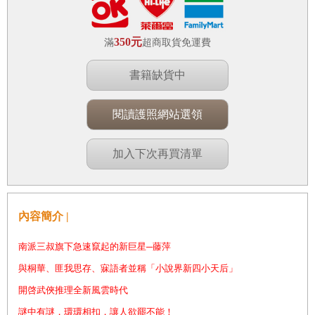
350元
滿
超商取貨免運費
書籍缺貨中
閱讀護照網站選領
加入下次再買清單
內容簡介 |
南派三叔旗下急速竄起的新巨星─藤萍
與桐華、匪我思存、寐語者並稱「小說界新四小天后」
開啓武俠推理全新風雲時代
謎中有謎，環環相扣，讓人欲罷不能！