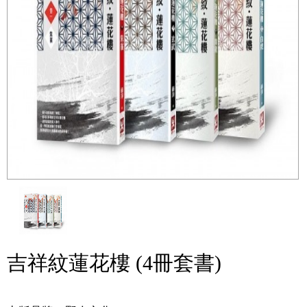
吉祥紋蓮花樓 (4冊套書)