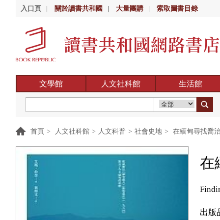
入口頁
|
關於讀書共和國
|
大量團購
|
索取圖書目錄
文學館
人文社科館
生活館
首頁
>
人文社科館
>
人文科普
>
社會史地
>
在緬甸尋找喬
在
Findi
出版