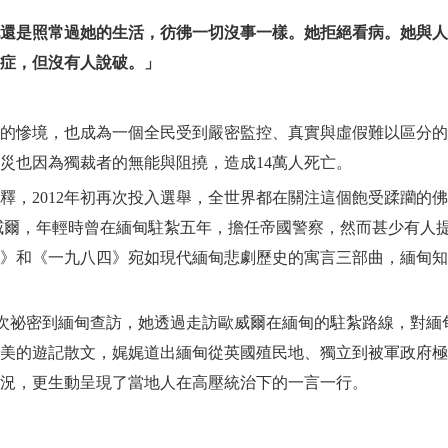
還是照常過她的生活，彷彿一切沒事一樣。她拒絕看病。她與人
症，但沒有人說破。」
的慘境，也成為一個全民受到嚴密監控、真實與虛假難以區分的
風災也因為獨裁者的無能與阻撓，造成14萬人死亡。
獲釋，2012年初再次投入選舉，全世界都在關注這個飽受蹂躪的
威爾，年輕時曾在緬甸駐紮五年，擔任帝國警察，然而甚少有人
》和《一九八四》宛如現代緬甸悲劇歷史的寓言三部曲，緬甸知
次祕密到緬甸查訪，她透過走訪歐威爾在緬甸的駐紮路線，對緬
美的遊記散文，娓娓道出緬甸從英國殖民地、獨立到被軍政府極
況，更生動呈現了當地人在高壓統治下的一言一行。