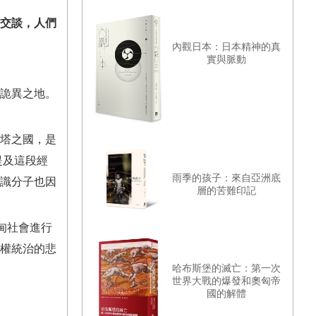
交談，人們
內觀日本：日本精神的真
實與脈動
詭異之地。
佛塔之國，是
提及這段經
雨季的孩子：來自亞洲底
識分子也因
層的苦難印記
甸社會進行
權統治的悲
哈布斯堡的滅亡：第一次
世界大戰的爆發和奧匈帝
國的解體