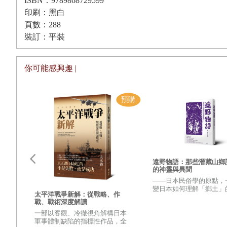
ISBN：9789868729599
印刷：黑白
頁數：288
裝訂：平裝
你可能感興趣 |
遠野物語：那些潛藏山鄉
的神靈與異聞
——日本民俗學的原點，
變日本如何理解「鄉土」
更強
太平洋戰爭新解：從戰略、作
興衰
之作——
戰、戰術深度解讀
變世
一部以客觀、冷徹視角解構日本
的？
軍事體制缺陷的指標性作品，全
壁，