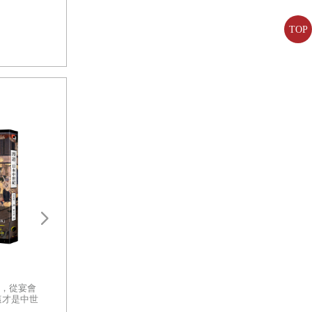
TOP
盛世之鑰：為何開放的社會更強
太平洋戰爭新解：
大？從七個黃金時代看文明興衰
戰、戰術深度解讀
的真相
你有沒有想過，那些曾經改變世
，從宴會
一部以客觀、冷徹
界的文明，究竟是怎麼消失的？
這才是中世
軍事體制缺陷的指
面對古代遺跡留下的殘垣斷壁，
日本中世