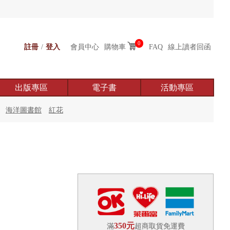
0
註冊
/
登入
會員中心
購物車
FAQ
線上讀者回函
出版專區
電子書
活動專區
海洋圖書館
紅花
350元
滿
超商取貨免運費