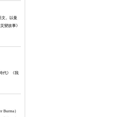
語文。以曼
的災變故事》
時代》《我
緬甸，我們有想寫什麼就寫什麼的自由。我們只是沒有公開發表的自由。」 《一九八四》一開始，溫斯頓．史密斯進到他破舊的公寓裡。他蜷縮在狹窄的壁龕，如此就有幾英寸的空間處於遠端螢幕監視的範圍之外。他坐在一本記事本前，裡面是空白的鮮奶油色書頁，他的手裡握著一隻偷夾帶的筆。當他在日記第一頁寫下日期時，他想著自己要寫給誰看，因為在《一九八四》的世界裡，不管給誰看都是不安全的。他開始記錄前一天的事件，然後，在幾次中斷之後，他將筆浸回墨水池裡，並且在書上題詞：「獻給未來或獻給過去，獻給思想自由的時代，當人們彼此不同且不孤獨生活──獻給真實存在與已經記錄就不會再被塗銷的時代。」 我在緬甸旅行時，經常被問到有關歐威爾的一個問題，那就是他如何能為《一九八四》想像出這樣的場景。歐威爾自己從未受到這樣的壓迫；他如何能描述壓迫？這是個好問題。《一九八四》被世界公認為對極權統治下的生活做出了極為精確的描述。這本書描寫一個被無所不能的黨統治的無靈魂社會，這個黨透過無知（所有歷史都被塗銷而眼下的事件也被改寫）與恐懼（透過無所不在的遠端螢幕與人間蒸發的恐懼）來控制人民。 那麼，歐威爾是怎麼做到的？通常，我會提供制式而不太令人滿意的答覆。有些學者認為英國寄宿學校的寒冷宿舍與頻繁鞭打給了當時八歲的歐威爾《一九八四》的雛型。有些人則相信，歐威爾在一九三○年代志願參加西班牙內戰，而且在巴塞隆納（Barcelona）遭受俄國警察追捕的經驗，使他產生深刻的體會。我自己的想法是──我愈瞭解歐威爾在緬甸的生活，愈對這個想法深信不疑──他擔任帝國警察的經驗，是他有能力描寫壓迫的主要來源。 當我把這些想法說給我認識的一名緬甸詩人聽時，他的反應並不熱烈。他告訴我一位名字他已經忘記的英國詩人的故事。這名詩人曾因一首談及俄國的詩作而獲獎。在獲獎之後，卻傳出這