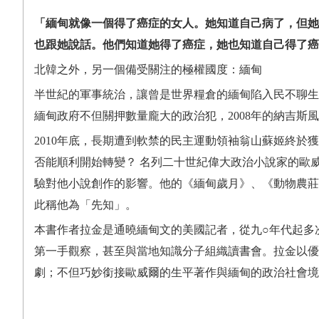
「緬甸就像一個得了癌症的女人。她知道自己病了，但她
也跟她說話。他們知道她得了癌症，她也知道自己得了癌
北韓之外，另一個備受關注的極權國度：緬甸
半世紀的軍事統治，讓曾是世界糧倉的緬甸陷入民不聊生
緬甸政府不但關押數量龐大的政治犯，2008年的納吉斯
2010年底，長期遭到軟禁的民主運動領袖翁山蘇姬終於
否能順利開始轉變？ 名列二十世紀偉大政治小說家的歐
驗對他小說創作的影響。
他的《緬甸歲月》、《動物農莊
此稱他為「先知」。
本書作者拉金是通曉緬甸文的美國記者，從九○年代起多
第一手觀察，甚至與當地知識分子組織讀書會。拉金以優
劇；不但巧妙銜接歐威爾的生平著作與緬甸的政治社會境