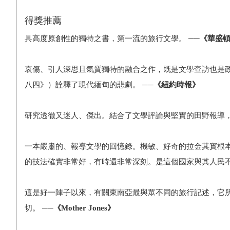
得獎推薦
具高度原創性的獨特之書，第一流的旅行文學。
──《華盛
哀傷、引人深思且氣質獨特的融合之作，既是文學查訪也是
八四》）詮釋了現代緬甸的悲劇。
──《紐約時報》
研究透徹又迷人、傑出。結合了文學評論與堅實的田野報導
一本嚴肅的、報導文學的回憶錄。機敏、好奇的拉金其實根
的技法確實非常好，有時還非常深刻。是這個國家與其人民
這是好一陣子以來，有關東南亞最與眾不同的旅行記述，它
切。
──《Mother Jones》