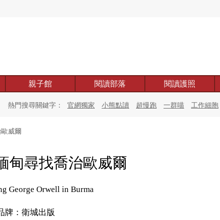
親子館
閱讀部落
閱讀護照
熱門搜尋關鍵字：
官網獨家
小熊點讀
超慢跑
一群喵
工作細胞
治歐威爾
緬甸尋找喬治歐威爾
ng George Orwell in Burma
品牌：衛城出版