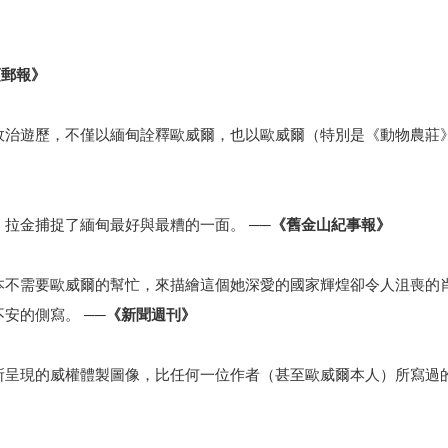
頓郵報》
政治遊歷，不僅以緬甸詮釋歐威爾，也以歐威爾（特別是《動物農莊
，拉金捕捉了緬甸最好與最糟的一面。
──《舊金山紀事報》
本不需要歐威爾的幫忙，來描繪這個她深愛的國家輝煌卻令人沮喪的
不安的側寫。
──《新聞週刊》
所呈現的威權體製圖像，比任何一位作者（甚至歐威爾本人）所寫過