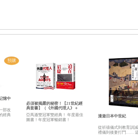
記憶中
必須被揭露的秘密！【21世紀經
典套書】（《外國代理人》＋
一部改
《迫在眉睫》）
亞馬遜雙冠軍雙經典！ 年度最佳
的經典
漫遊日本中世紀
圖書！年度冠軍暢銷書！
從祈禱儀式到教育訓誡
禮儀到後妻打鬥…… 
日本真正的日常生活，