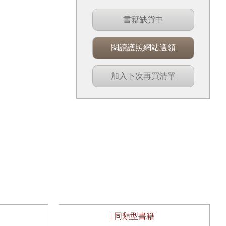
書籍缺貨中
閱讀護照網站選領
加入下次再買清單
| 同類型書籍 |