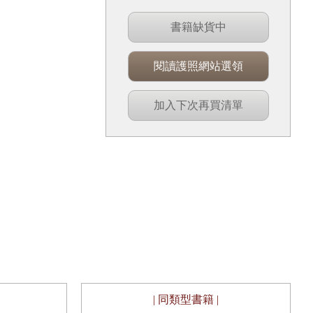
書籍缺貨中
閱讀護照網站選領
加入下次再買清單
| 同類型書籍 |