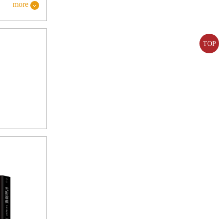
帝不准人跟動
more
緣關係，又挑
TOP
類不停做出這種
票出來的結
什麼不道德的
兄都能擁有你
看清楚合約上的
假正經地說，
，但小鬼頭一讀
讀著，他想起
，所以祂可以統