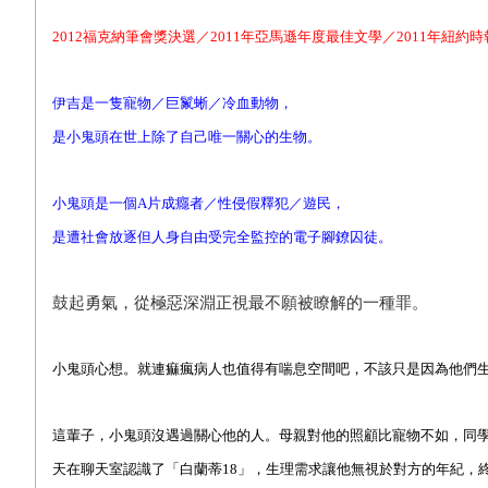
2012
福克納筆會獎決選／2011年亞馬遜年度最佳文學／2011年
紐約時
伊吉是一隻寵物／巨鬣蜥／冷血動物，
是小鬼頭在世上除了自己唯一關心的生物。
小鬼頭是一個A片成癮者／性侵假釋犯／遊民，
是遭社會放逐但人身自由受完全監控的電子腳鐐囚徒。
鼓起勇氣，從極惡深淵正視最不願被瞭解的一種罪。
小鬼頭心想。就連痲瘋病人也值得有喘息空間吧，不該只是因為他們
這輩子，小鬼頭沒遇過關心他的人。母親對他的照顧比寵物不如，同
天在聊天室認識了「白蘭蒂18」，生理需求讓他無視於對方的年紀，