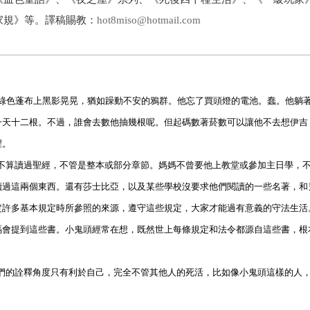
家規》等。譯稿賜教：
hot8miso@hotmail.com
綠色蓬布上黑影晃晃，猶如躁動不安的鴉群。他忘了買頭燈的電池。蠢。他躺
一天十二根。不過，誰會去數他抽幾根呢。但起碼數著菸數可以讓他不去想伊吉
裡。
不算讀過聖經，不管是整本或部分章節。媽媽不曾要他上教堂或參加主日學，
讀過這兩個東西。還有莎士比亞，以及某些學校沒要求他們閱讀的一些名著，和
定許多基本規定時所參照的來源，遵守這些規定，大家才能過有意義的守法生活
碼會提到這些書。小鬼頭經常在想，既然世上每條規定和法令都源自這些書，根
們的詮釋角度只有利於自己，完全不管其他人的死活，比如像小鬼頭這樣的人