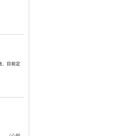
數。目前定
》
》、《心願