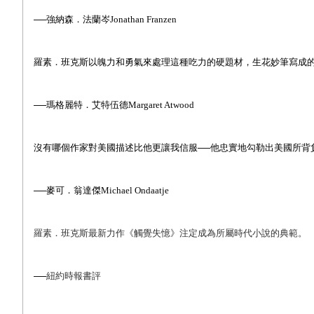
──
強納森．法蘭岑Jonathan Franzen
羅素．班克斯以魄力和勇氣來處理這種吃力的硬題材，生花妙筆寫成
──
瑪格麗特．艾特伍德Margaret Atwood
沒有哪個作家對美國描述比他更讓我信服──他忠實地勾勒出美國所背
──
麥可．翁達傑Michael Ondaatje
羅素．班克斯最新力作《觸覺失憶》注定成為所屬時代小說的典範。
──
紐約時報書評