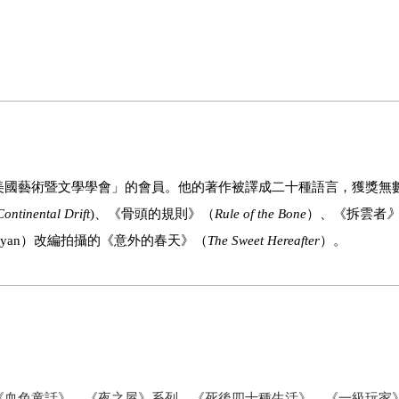
美國藝術暨文學學會」的會員。他的著作被譯成二十種語言，獲獎無
Continental Drift
)、《骨頭的規則》（
Rule of the Bone
）、《拆雲者
oyan）改編拍攝的《意外的春天》（
The Sweet Hereafter
）。
《血色童話》、《夜之屋》系列、《死後四十種生活》、《一級玩家