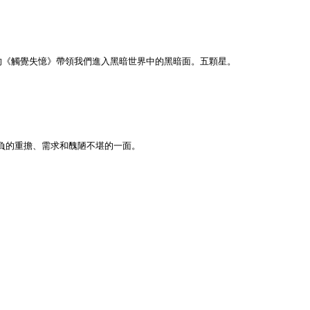
的《觸覺失憶》帶領我們進入黑暗世界中的黑暗面。五顆星。
負的重擔、需求和醜陋不堪的一面。