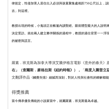
律規定，性侵加害人居住出入必須與孩童聚集處相距750公尺以上，
吉」到這裡。
教授出現的時候，小鬼頭正在帳篷內讀聖經。眼前體型龐大的人
說明
決定受訪。就在兩人建立夥伴關係的過程中，教授的過往背景一一浮
的祕密與謊言。
羅素．班克斯為加拿大導演艾騰伊格言電影《意外的春天》
右」（查爾斯．麥格拉斯《紐約時報》），
「
兩度入圍普立
文翻譯作品
《觸覺失憶》細膩而深刻，對於人性與社會性的瞭解都能
得獎推薦
當今傳承優良傳統的小說家當中，就屬羅素．班克斯最為卓越。