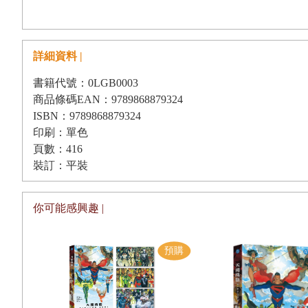
比方說有一點讓他很納悶，到底在聖經、美國憲法、獨立宣言或莎
物、母親、自己的姊妹或女兒交媾，莎士比亞大概也不贊成這麼做。
逗得他慾火焚身？上網找她們出來打炮，聖經會怎麼說這種事情？說
詳細資料 |
有些事情過了幾千年仍被視為顯而易見的壞事，所以它們不合法。
書籍代號：0LGB0003
等同於違反上帝律法的事，於是多數人聚集起來，投票讓這些事變成
商品條碼EAN：9789868879324
果，所有人，包括小鬼頭，都支持民主精神。
ISBN：9789868879324
印刷：單色
此外，另有一些比較像規矩的人類律法，這些律法沒有聖經或其他
頁數：416
事。你沒違反上帝的律法，你只是違反規定。好比說，你加入美國軍
裝訂：平裝
最愛的
AV
女優的
DVD
，而且你也希望他們收到禮物後會喜歡你，看重
小字，做出了違反合約的事。或者你不知道租賃契約上寫著不准養寵
你可能感興趣 |
這種事不道德，違背聖經或莎翁的教誨。但你若想跟十四歲的女孩性
小鬼頭得看看上帝的律法怎麼說，所以他把羅立．索莫賽特的聖經
就發現，即使上頭的字是英語，但跟他以前讀過的英語相比，反倒像
某些背景設定在中世紀，關於北歐維京人的電玩遊戲和電影裡的對白
打從一開始，上帝就是宇宙的總統或者國王，掌管所有事，包括全