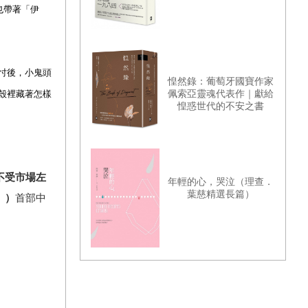
也帶著「伊
忖後，小鬼頭
惶然錄：葡萄牙國寶作家
佩索亞靈魂代表作｜獻給
殼裡藏著怎樣
惶惑世代的不安之書
不受市場左
年輕的心，哭泣（理查．
葉慈精選長篇）
》）
首部中