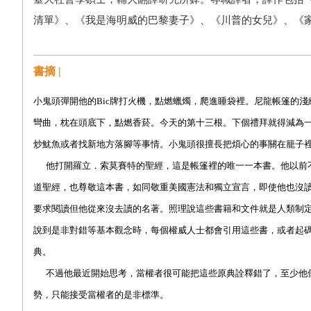
清單》、《我是海明威的巴黎妻子》、《川普的女兒》、《
書摘 |
小鬼頭彈開他的
Bic
牌打火機，點燃蠟燭，爬進睡袋裡。尼龍帳篷的淺
彎曲，枕在頭底下，點燃香菸。今天的第十三根。下個禮拜就得減為
炒魷魚或者找新地方落腳等事情。小鬼頭很擅長把煩心的事關在籠子
他打開羅立．索莫賽特的聖經，這是帳篷裡的唯一一本書。他以前
道聖經，也尊敬這本書，如同敬重美國憲法和獨立宣言，即使他也沒
要求閱讀但他從來沒去讀的名著。照理說這些書籍和文件就是人類制
說到是非對錯等基本觀念時，每個權威人士都會引用這些書，或者起
典。
不過他最近開始思考，當權者很可能把這些原典詮釋錯了，至少他
勢，只能接受當權者的是非標準。