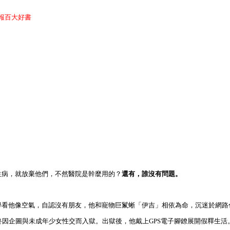
報百大好書
生病，就放棄他們，不然醫院是幹麼用的？
還有，誰沒有問題。
學看他像空氣，自認沒有朋友，他和寵物巨鬣蜥「伊吉」相依為命，沉迷於網路
終因企圖與未成年少女性交而入獄。出獄後，他戴上GPS電子腳鐐展開假釋生活