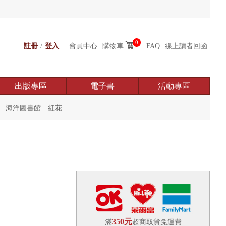
0
註冊
/
登入
會員中心
購物車
FAQ
線上讀者回函
出版專區
電子書
活動專區
海洋圖書館
紅花
350元
滿
超商取貨免運費