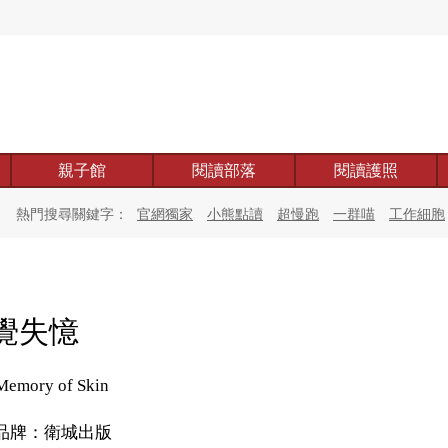
親子館
閱讀部落
閱讀護照
熱門搜尋關鍵字：
官網獨家
小熊點讀
超慢跑
一群喵
工作細胞
覺失憶
Memory of Skin
品牌：衛城出版