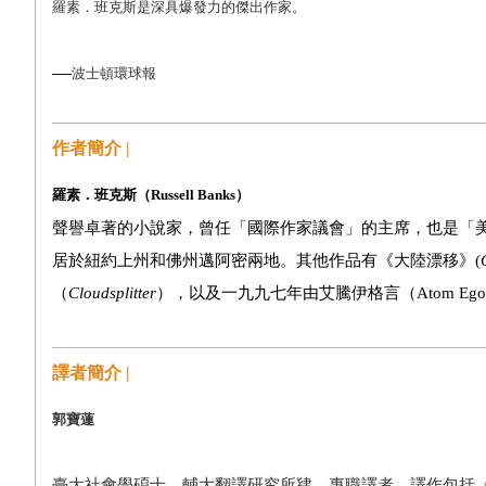
羅素．班克斯是深具爆發力的傑出作家。
──
波士頓環球報
作者簡介 |
羅素．班克斯（Russell Banks）
聲譽卓著的小說家，曾任「國際作家議會」的主席，也是「
居於紐約上州和佛州邁阿密兩地。其他作品有《大陸漂移》(
（
Cloudsplitter
），以及一九九七年由艾騰伊格言（Atom Eg
譯者簡介 |
郭寶蓮
臺大社會學碩士，輔大翻譯研究所肄。專職譯者，譯作包括