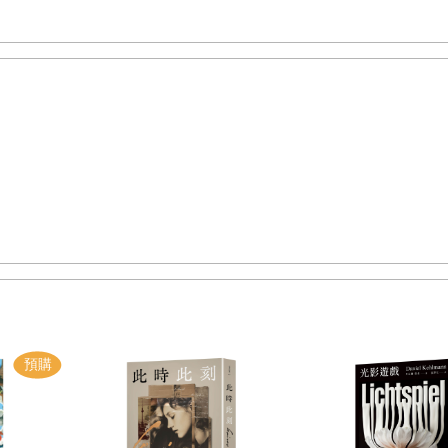
翁名著中，哪一頁提到不該和十八歲以下的人性交。他很確定聖經裡提到，上
誰會贊成呢？可是跟身上有臍環和刺青的十四歲女孩性交呢？如果她們與他無血
不定莎士比亞會
贊成
。
一開始這些事情純屬不道德—違反了上帝的律法，不管你信不信上帝—後來人
不合法。這是人類的律法。無所謂。小鬼頭可以接受這種律法，畢竟這是民主投
古籍原典做基礎。你若違反這些規定，就要接受處罰，但受懲不是因為你做了
隊，軍方有條規定，不准散播色情刊物，而你卻這麼做，因為你很希望你的好弟
你，但你沒想到這樣做違反規定，於是你被踢出軍隊。這種狀況比較像是你沒
物。遇到這種事，只能說為你感到遺憾。這些事不必然錯，只是很蠢。不會有人
交，別人就會這麼說，雖然是十四歲女孩自己要你過去找她的。
打開到創世紀那一卷，開始讀起來。這個版本是英王詹姆士下令翻譯的欽定版
某種外國語。雖然如此，稍微專注用心去讀，他還是能讀懂大部分的意思。讀著
。
世界的海洋和天空。各處各地的穹蒼。宇宙萬物是祂在七天之內所創造出來的