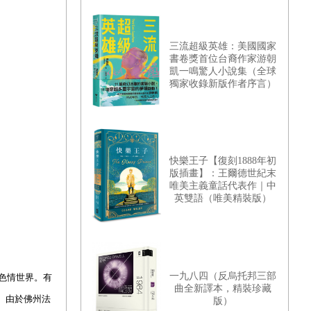
三流超級英雄：美國國家
書卷獎首位台裔作家游朝
凱一鳴驚人小說集（全球
獨家收錄新版作者序言）
快樂王子【復刻1888年初
版插畫】：王爾德世紀末
唯美主義童話代表作｜中
英雙語（唯美精裝版）
一九八四（反烏托邦三部
色情世界。有
曲全新譯本，精裝珍藏
。由於佛州法
版）