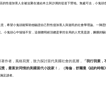
該區的性侵加害人全被迫聚在連結本土與沙洲的堤道下營地。無處可去，小鬼頭
來意，希望小鬼頭能幫助他驗證自己對性侵加害人與遊民的社會學理論。一陣思
現。小鬼頭心中惴惴不安，這個聰明絕頂總是掌控全局的人究竟是誰，臃腫的驅
原著作者，風格寫實，致力探討當代美國社會的底層，
「
我行我素，
茲獎，最富於同情的美國當代小說家！
」
（海倫．舒爾曼《紐約時報
滿足讀者。