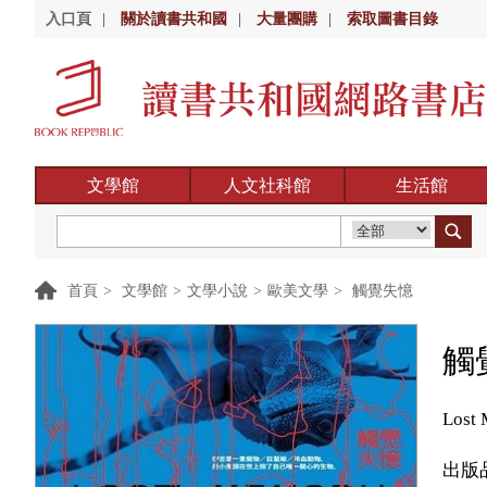
入口頁
|
關於讀書共和國
|
大量團購
|
索取圖書目錄
文學館
人文社科館
生活館
首頁
>
文學館
>
文學小說
>
歐美文學
>
觸覺失憶
觸
Lost 
出版