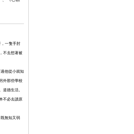
著，一隻手肘
，不去想著被
不過他從小就知
另外那些學校
。道德生活。
本不必去讀原
，既無知又弱