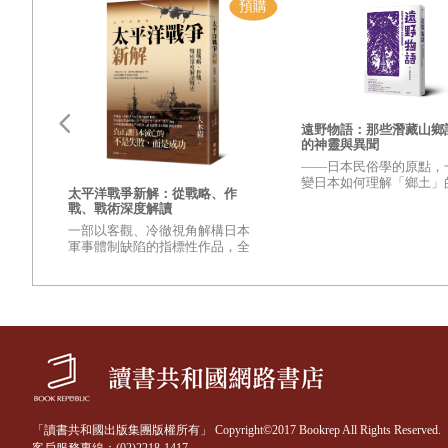
遠野物語：那些潛藏山鄉
的神靈與異聞
——日本民俗學的原點，
變日本如何理解「鄉土」
更強
太平洋戰爭新解：從戰略、作
興衰
之作——
戰、戰術深度解讀
變世
一部以客觀、冷徹視角解構日本
的？
軍事體制缺陷的指標性作品，全
壁，
面檢視太平洋戰爭爆發至終結的
麼讓
重量級著作
至
「讀書共和國出版集團版權所有」 Copyright©2017 Bookrep All Rights Reserved.