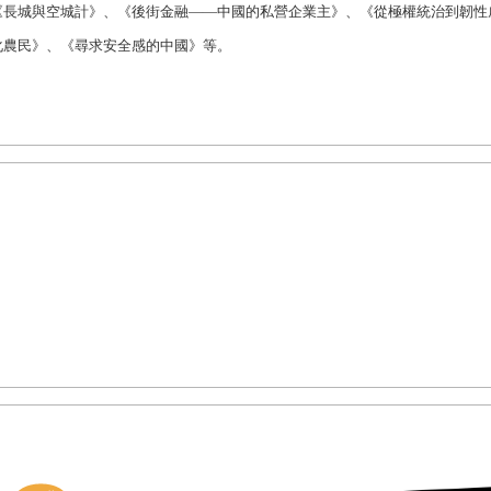
《長城與空城計》、《後街金融——中國的私營企業主》、《從極權統治到韌性
化農民》、《尋求安全感的中國》等。