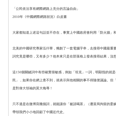
「公民依法享有網際網路上充分的言論自由」
2010
年《中國網際網路狀況》白皮書
大家都知道上述這句話並不存在，事實上中國政府會利用「防火牆」
北美的中國研究專家伍仟華，獨創了一套電腦字串，去搜尋中國最重要
詞究竟是哪些，又有多少？他本來只是在部落格上發表搜尋結果，沒想
這150個關鍵詞中有些確實很敏感，例如「坦克」一詞，明顯指的就
民」，如果你在網上查不到，就表示與他相關的事不得隨便議論。但
是對偉大領袖的莫大侮辱！
只不過是在微博寫幾個詞，就能讓你「被請喝茶」（遭當局拘留的委
帶領我們小小地回顧了中國近代史。