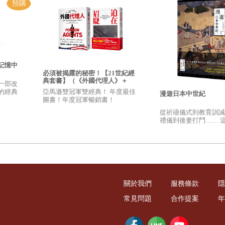
記憶中
必須被揭露的秘密！【21世紀經
典套書】（《外國代理人》＋
一部改
《迫在眉睫》）
亞馬遜雙冠軍雙經典！ 年度最佳
的經典
漫遊日本中世紀
圖書！年度冠軍暢銷書！
從祈禱儀式到教育訓誡
禮儀到後妻打鬥…… 
日本真正的日常生活，
的真實樣貌！
關於我們
服務條款
隱
常見問題
合作提案
年