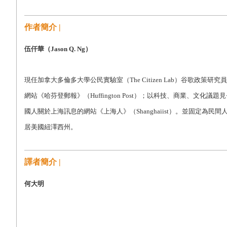
作者簡介 |
伍仟華（Jason Q. Ng）
現任加拿大多倫多大學公民實驗室（The Citizen Lab）谷歌政策研究
網站《哈芬登郵報》（Huffington Post）；以科技、商業、文化議題見長的
國人關於上海訊息的網站《上海人》（Shanghaiist）。並固定為民間人
居美國紐澤西州。
譯者簡介 |
何大明