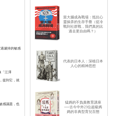
當大腦成為戰場：抵抗心
靈操弄的生存手冊（從冷
戰到社群戰，我們真的比
過去更自由嗎？）
被過濾掉的敏感
代表的日本人：深植日本
人心的精神思想
像「江澤
，提到它，就
猛媽的不負責教育講座
敏感議題，也
──古今中外23位超級媽
媽的非典型育兒百態