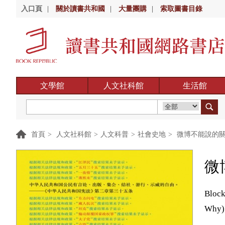
入口頁
|
關於讀書共和國
|
大量團購
|
索取圖書目錄
文學館
人文社科館
生活館
首頁
>
人文社科館
>
人文科普
>
社會史地
>
微博不能說的
微
Block
Why)