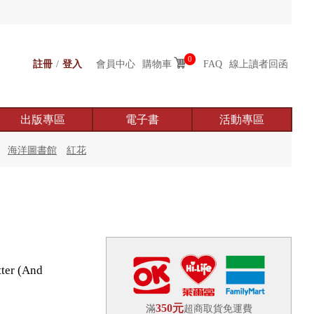
0
註冊
/
登入
會員中心
購物車
FAQ
線上讀者回函
出版專區
電子書
活動專區
海洋圖書館
紅花
tter (And
350元
滿
超商取貨免運費