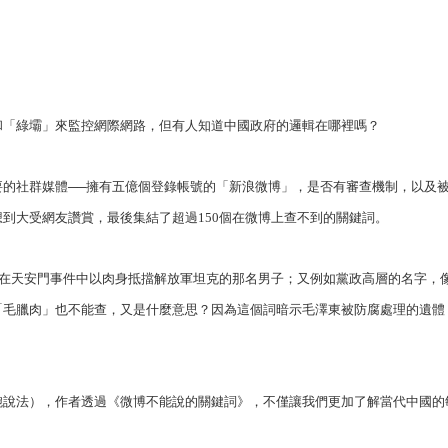
和「綠壩」來監控網際網路，但有人知道中國政府的邏輯在哪裡嗎？
的社群媒體──擁有五億個登錄帳號的「新浪微博」，是否有審查機制，以及
到大受網友讚賞，最後集結了超過150個在微博上查不到的關鍵詞。
是在天安門事件中以肉身抵擋解放軍坦克的那名男子；又例如黨政高層的名字，
「毛臘肉」也不能查，又是什麼意思？因為這個詞暗示毛澤東被防腐處理的遺體
婉說法），作者透過《微博不能說的關鍵詞》，不僅讓我們更加了解當代中國的