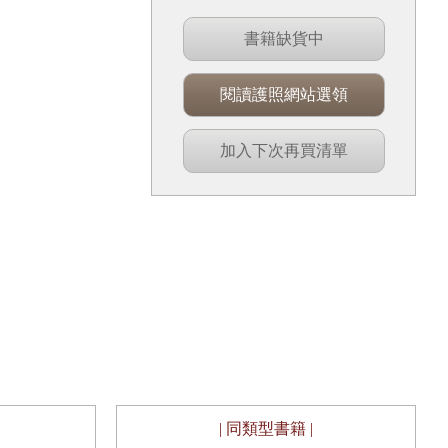
書籍缺貨中
閱讀護照網站選領
加入下次再買清單
| 同類型書籍 |