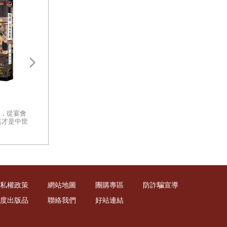
盛世之鑰：為何開放的社會更強
太平洋戰爭新解：
大？從七個黃金時代看文明興衰
戰、戰術深度解讀
的真相
你有沒有想過，那些曾經改變世
，從宴會
一部以客觀、冷徹
界的文明，究竟是怎麼消失的？
這才是中世
軍事體制缺陷的指
面對古代遺跡留下的殘垣斷壁，
日本中世
面檢視太平洋戰爭
你心中是否發出疑問：是什麼讓
重量級著作
一個文明從創造的巔峰跌落至
此？
私權政策
網站地圖
團購專區
防詐騙宣導
度出版品
聯絡我們
好站連結