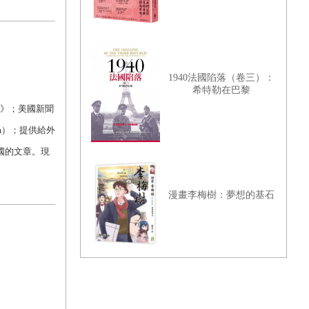
1940法國陷落（卷三）：
希特勒在巴黎
界報》；美國新聞
rum）；提供給外
中國的文章。現
漫畫李梅樹：夢想的基石