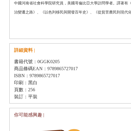
中國河南省社會科學院研究員，美國哥倫比亞大學訪問學者。譯著有
治變遷之路》、《以色列移民與開發百年史》、《從貧苦農民到現代
詳細資料 |
書籍代號：0GGK0205
商品條碼EAN：9789865727017
ISBN：9789865727017
印刷：黑白
頁數：256
裝訂：平裝
你可能感興趣 |