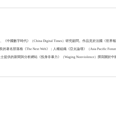
員、《中國數字時代》（China Digital Times）研究顧問。作品見於法國《世
著名部落格《The Next Web》；人權組織《亞太論壇》（Asia Pacific Fo
士提供的新聞與分析網站《投身非暴力》（Waging Nonviolence）撰寫關於