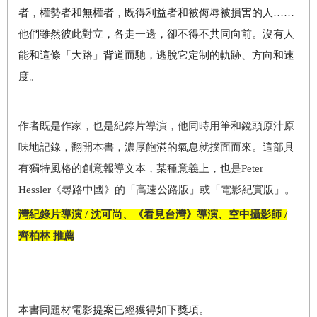
者，權勢者和無權者，既得利益者和被侮辱被損害的人……
他們雖然彼此對立，各走一邊，卻不得不共同向前。沒有人
能和這條「大路」背道而馳，逃脫它定制的軌跡、方向和速
度。
作者既是作家，也是紀錄片導演，他同時用筆和鏡頭原汁原
味地記錄，翻開本書，濃厚飽滿的氣息就撲面而來。這部具
有獨特風格的創意報導文本，某種意義上，也是Peter
Hessler《尋路中國》的
「
高速公路版
」
或
「
電影紀實版
」
。
灣紀錄片導演 / 沈可尚、《看見台灣》導演、空中攝影師 /
齊柏林 推薦
本書同題材電影
提案已經獲得如下獎項。