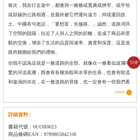
每次，我在行走途中，都會與一條條或寬廣或狹窄、或平坦
或顛簸的公路相遇，並最終被它們運向遠方，抑或運回故
土。中國有句老話，「要想富，先修路。」誠然，道路消弭
了空間的阻隔，拉近了人與人之間的距離，促成了商品和景
觀的交換，增添了生活的品質與速率、廣度和深度。這是道
路所饋贈給我們的禮物。
但我不認為這就是一條道路的全部。就像在一條看似波瀾不
TOP
驚的河流底層，既會有各種魚蝦和水草的生長，也會有暗流
和漩渦的存在，在一條道路的背後，也一定會有一些我們看
不見、想不到、陌生而未知的東西存在和生長著。同樣是在
more
旅途中，坐在各種交通工具上，我也時不時與一些正在修建
中的道路迎面相遇。它們或者置身窮鄉僻壤，或者靠近繁華
詳細資料 |
都市，卻不約而同地展現了一條道路未加修飾的雛形：骯
書籍代號：0UOB0023
髒，雜亂，破碎，無序，原始，封閉……放眼望去，滿目泥
商品條碼EAN：9789865842338
土，遍地廢墟，一片塵埃；灰頭土臉的民工們正彎腰在上面