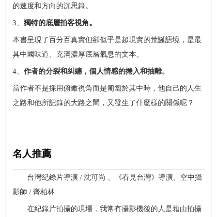
的速度和方向的沉思錄。
3
、
獨特的底層拍客視角。
本書呈現了百分百真實但卻似乎是超現實的荒誕語境，是最
具中國味道、充滿濃厚底層氣息的文本。
4
、
作者的分裂和糾纏，個人情感的捲入和抽離。
當作者不是採用俯瞰視角而是匍匐於其中時，他自己的人生
之路和他所記錄的大路之間，又發生了什麼樣的關係呢？
名人推薦
台灣紀錄片導演 / 沈可尚 、《看見台灣》導演、空中攝
影師 / 齊柏林
在紀錄片拍攝的現場，我常有攝影機後的人是藉由拍攝