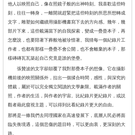
他人以映照自己，像在照鏡子般的出神時刻。我喜歡這些時
刻，往往一轉身，一離開就趕緊把這些時刻的所思所想轉成
文字，雕塑如何繼續用攝影機書寫下去的方向感。幾年，幾
部片下來，這些載滿當下的自我探索，變成一疊曡本子，再
怎麼說，也要陪著下葬般地被珍惜著。我猜每一個紀錄片工
作者，也都有那樣一疊疊不會公開，也不會離棄的本子，那
樣磚磚瓦瓦築起自己究竟是誰的堡壘。
張贊波的文字卻顛覆了我對那疊本子的想像。它在攝影
機前後的映照關係外，拉出一個揉合時間，感性，與深究的
體裁，屬於可以完全獨立閱讀的文學象限。載滿作者的關
照，作者的生活，與作者的宇宙。比紀錄片更紀錄片，或説
觀者藉此窺視主題，可以得到比看紀錄片更大的自由。
那將是一條我們去同理國家在高速發展下，底層人民必將面
臨失衡境遇，這個悲傷的題目時，可以更由衷，更深刻的大
路。