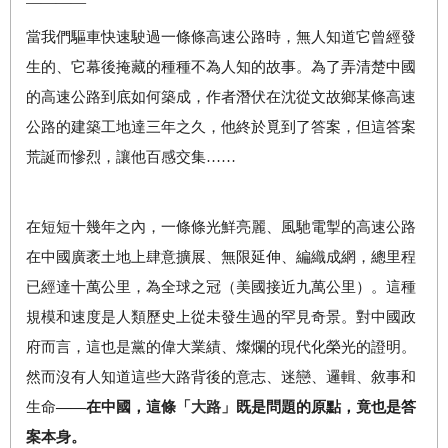
————
當我們驅車快速駛過一條條高速公路時，無人知道它曾經發
生的、它幕後掩藏的種種不為人知的故事。為了弄清楚中國
的高速公路到底如何築成，作者潛伏在沈從文故鄉某條高速
公路的建築工地達三年之久，他終於覓到了答案，但這答案
荒誕而慘烈，讓他百感交集……
在短短十幾年之內，一條條光鮮亮麗、風馳電掣的高速公路
在中國廣袤土地上肆意擴展、無限延伸、編織成網，總里程
已經達十萬公里，為全球之冠（美國接近九萬公里）。這種
規模和速度是人類歷史上從未發生過的罕見奇景。對中國政
府而言，這也是黨的偉大業績、燦爛的現代化榮光的證明。
然而沒有人知道這些大路背後的意志、迷戀、邏輯、敘事和
生命
——在中國，這條
「大路」
既是問題的原點，竟也是答
案本身。