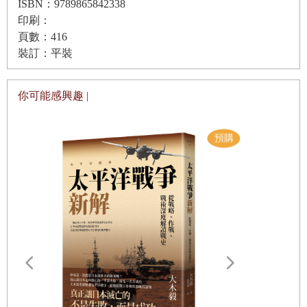
ISBN：9789865842338
敲敲打打；挖土機或壓路機在旁邊轟隆不息地作業。如果是
印刷：
夜晚，一盞掛在高處的高功率燈泡會像明亮耀眼的太陽一
頁數：416
裝訂：平裝
樣，照耀著這片白花花的工地，照耀著水泥灌地，塵埃升
起，汗水滲出；將黑暗驅散的同時，又製造出新的人影幢
你可能感興趣 |
幢。這樣的「人造風景」起先對於一位行走者和旁觀者來
說，完全是一道獨特而陌生的景觀。這些建造道路的人，他
們是誰？來自哪裡？又將隨著道路的延伸去往何方？這些道
路，又是由誰掌控著它們生長的週期、軌道和方向？究竟連
接著哪些此地和彼地？又會經過誰家的院落和墳塚？……這
些問題，對於與它們匆匆擦肩而過的我們，始終是一個謎。
但並非所有人都想要一個謎底。隨著中國經濟的發展，這樣
的工地景觀大量繁衍，頻繁出現，與它相遇的人慢慢對此見
怪不怪；再加之，巨大的生存壓力催促著每個人馬不停蹄地
遠野物語：
奔波在各自生活的軌道上，無暇旁顧；因此既不會停下來對
——日本民