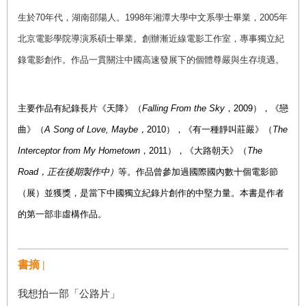
生於70年代，湖南邵陽人。1998年湘潭大學中文系學士畢業，2005年
北京電影學院導演系碩士畢業。創辦漸近線電影工作室，專事獨立紀
錄電影創作。作品一貫關注中國高速發展下的個體尊嚴與生存境遇。
主要作品有紀錄長片《天降》（
Falling From the Sky
，2009），《戀
曲》（
A Song of Love, Maybe，
2010），《有一種靜叫莊嚴》（
The
Interceptor from My Hometown
，2011），《大路朝天》（
The
Road，正在後期製作中）
等。作品曾參加過國際國內數十個電影節
（展）並獲獎，是當下中國獨立紀錄片創作的中堅力量。
本書是作者
的第一部非虛構作品。
書摘 |
我想拍一部「公路片」