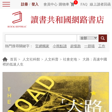
0
註冊
/
登入
會員中心
購物車
FAQ
線上讀者回函
熱門搜尋關鍵字：
官網獨家
小熊點讀
超慢跑
一群喵
工作
細胞
海洋圖書館
紅花
首頁
>
人文社科館
>
人文科普
>
社會史地
>
大路：高速中國
裡的低速人生