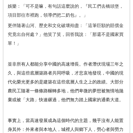
娛樂：「可不是嘛，有句話這麼說的，『民工們去橋頭堡，
項目部往市裡跑，領導們把二奶包』。」
更伴隨著山河、歷史和文化破壞殆盡：「這筆巨額的賠償金
究竟出自何處？」他笑了笑，回答我說：「那還不是國家買
單！」
並非所有人都能分享中國的高速增長。作者潛伏現場三年之
久，與這些底層築路者共同呼吸，才悲哀地發現，中國的現
代化榮光更多的是建築在這些底層人生之上的政績。大部分
農民工隨著一條條路輾轉多地，他們卑微的夢想被無情地拋
棄或被「大路」快速碾過，他們無力踏上國家的通衢大道。
事實上，當高速發展成為這個時代的主題，幾乎沒有人能置
身其外：外來者與本地人，城裡人與鄉下人，勞心者與勞力