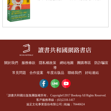
個「橋頭堡」一定不是個平凡的地方。
「橋頭堡你都不知道啊，你還當記者？」那個穿迷彩服的民
工笑得更加燦爛，顯然，他將我當做記者了。「就在那座橋
旁邊啊，你應該去採訪採訪。」他指了指龍門溪的方向。
「就你這個鬼不正經，莫嬲別個囉，人家還是個毛頭小伙子
呢。」一個年紀大的人出來打圓場，他呵斥著大家，「快幹
活快幹活，要不又要下雨了！」民工們又是一陣大笑，停止
了對我的圍觀和調侃，重新開始手中的工作，不再搭理我。
關於我們
服務條款
隱私權政策
網站地圖
團購專區
防詐騙宣
我回到項目部，當我問一個施工員橋頭堡是個什麼地方時，
導
也引起他一陣大笑。「橋頭堡啊，就是大紅燈籠高高掛的地
常見問題
合作提案
年度出版品
聯絡我們
好站連結
方。」他雙手圍攏，比劃了一個燈籠的姿勢，「怎麼了，你
也想去體驗一下生活嗎？」
「讀書共和國出版集團版權所有」 Copyright©2017 Bookrep All Rights Reserved.
我馬上證實了自己的猜測。我在工地上被那個穿迷彩服的民
客戶服務專線：(02)2218-1417
工調侃時，就大致猜到了橋頭堡是何方神聖。因為在底層民
遠足文化事業股份有限公司 | 統編：70446624