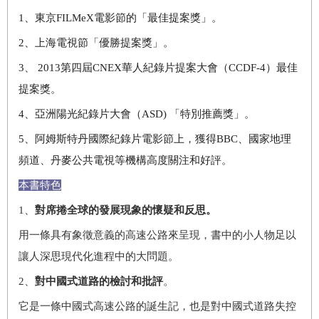
1
、東京FILMeX電影節的「最佳提案獎」。
2
、上海電視節「優勝提案獎」。
3
、 2013第四屆CNEX華人紀錄片提案大會（CCDF-4）最佳
提案獎。
4
、亞洲陽光紀錄片大會（ASD) 「特別推薦獎」。
5
、阿姆斯特丹國際紀錄片電影節上，獲得BBC、國家地理
頻道、丹麥公共電視等機構高度關注和好評。
本書特色
1
、
對席捲全球的發展現象的懷疑和反思。
用一條具有象徵意義的高速公路來呈現，書中的小人物足以
讓人深思現代化進程中的大問題。
2
、
對中國式道路的檢討和批評
。
它是一條中國式高速公路的誕生記，也是對中國式道路失控