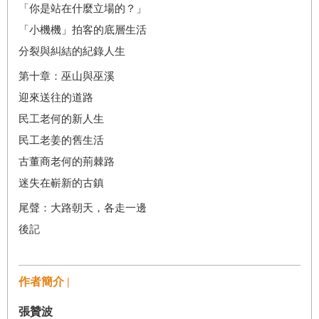
「你是站在什麼立場的？」
「小機機」拍客的底層生活
分裂與糾結的紀錄人生
第十章：巫山與巫溪
迎來送往的道路
民工老何的新人生
民工老姜的舊生活
古董商老何的荊棘路
迷失在嶄新的古鎮
尾聲：大路朝天，各走一邊
後記
作者簡介 |
張贊波