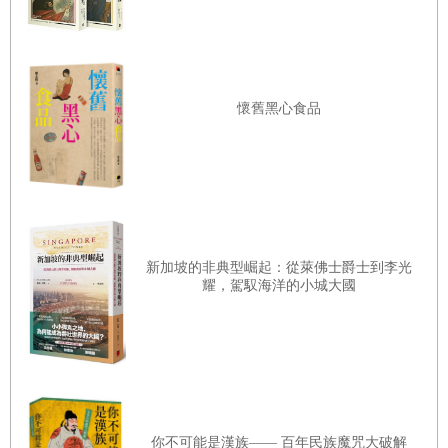
上經常上演的一幕，一個拎著攝像機的外來者永遠讓民工們
充滿了好奇心——就像我永遠對一群正在埋頭勞作的民工充
滿好奇心一樣。我朝他們微笑地點了點頭，拿著攝像機，拍
攝著他們。
懷舊黑心食品
一個民工突然指了指我的攝像機，笑著說，「你應該拿這個
東西去橋頭堡拍拍。」他穿著一件髒兮兮的迷彩服，衣服的
暗色花紋幾乎被泥巴和塵土遮蓋不見了。但他說話的時候，
臉上的笑容非常燦爛。
「什麼？」我沒聽明白。
新加坡的非典型崛起：從萊佛士爵士到李光
耀，駕馭海洋的小城大國
「你應該去橋頭堡拍攝一下，那樣才精彩。」他重複了他的
話，臉上的笑容更增添了一層神祕，「我們沒有什麼好拍
的，我們都是土包子。」其他民工一陣哄堂大笑。他們幾乎
笑得前仰後翻，站在泥地裡直不起腰來。
「橋頭堡是哪裡？」我不知道他們為什麼笑得這麼開心，這
你不可能是漢族—— 百年民族魔咒大破解