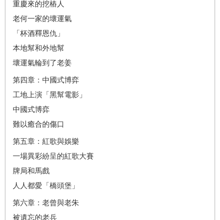
重慶來的挖樁人
老何一家的壞運氣
「杯酒釋恩仇」
本地幫和外地幫
壞運氣輪到了老姜
第四章：中國式博弈
工地上演「黑幫電影」
中國式博弈
難以癒合的傷口
第五章：紅歌與娛樂
一場異彩紛呈的紅歌大賽
牌局和馬戲
人人都愛「橋頭堡」
第六章：老曾與老朱
被遺忘的老兵