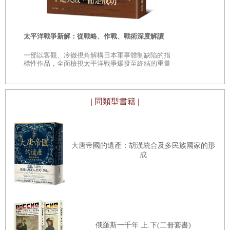
他人的生活進行想像與凝視，更談不上對它的意義加以思考
「鄉土」的
和探究。而我，這個有著大把無聊時光的行走者、記錄者，
時
願意花上幾年時光去見證一條道路的從無到有、開天闢地，
太平洋戰爭新解：從戰略、作戰、戰術深度解讀
去紀錄這些和道路有關的人生之酸甜苦辣、悲歡離合。總
是
一部以客觀、冷徹視角解構日本軍事體制缺陷的指
之，在完成我的處女作《天降》後，我想再拍一部紀錄片，
巔
標性作品，全面檢視太平洋戰爭爆發至終結的重量
級著作
講述一些人和一條公路的故事，我覺得它將成為一部名符其
實的中國式「公路片」。
| 同類型書籍 |
人人都愛「橋頭堡」
好在沒過多久，隨著越來越多的外地修路民工來到中夥鋪
村，這裡單調的娛樂生態很快就出現了顯著的改變——「橋
大唐帝國的遺產：胡漢統合及多民族國家的形
成
頭堡」橫空出世。
「橋頭堡」這三個字，是我來到中夥鋪後最頻繁聽到的一個
詞彙。我清楚地記得，我第一次聽到它時，正拎著攝像機在
工地上溜達，一群民工正在埋頭搬運著石塊。當我走過去，
他們都好奇地停下來，抬起頭來怔怔地看著我——這是工地
俄羅斯一千年 上.下(二冊套書)