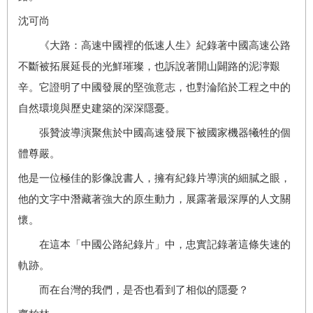
沈可尚
《大路：高速中國裡的低速人生》紀錄著中國高速公路
不斷被拓展延長的光鮮璀璨，也訴說著開山闢路的泥濘艱
辛。它證明了中國發展的堅強意志，也對淪陷於工程之中的
自然環境與歷史建築的深深隱憂。
張贊波導演聚焦於中國高速發展下被國家機器犧牲的個
體尊嚴。
他是一位極佳的影像說書人，擁有紀錄片導演的細膩之眼，
他的文字中潛藏著強大的原生動力，展露著最深厚的人文關
懷。
在這本「中國公路紀錄片」中，忠實記錄著這條失速的
軌跡。
而在台灣的我們，是否也看到了相似的隱憂？