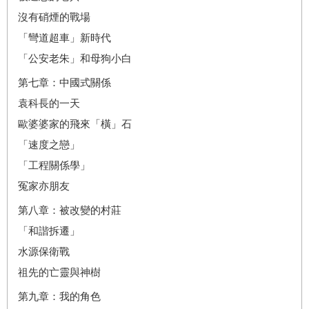
沒有硝煙的戰場
「彎道超車」新時代
「公安老朱」和母狗小白
第七章：中國式關係
袁科長的一天
歐婆婆家的飛來「橫」石
「速度之戀」
「工程關係學」
冤家亦朋友
第八章：被改變的村莊
「和諧拆遷」
水源保衛戰
祖先的亡靈與神樹
第九章：我的角色