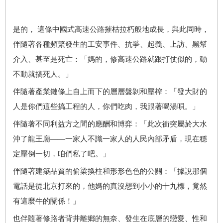
是的， 這條中國式高速公路摧枯拉朽般地成長，與此同時，
伴隨著各種頻繁發生的工安事件、抗爭、起義、上訪、黑幫
介入、甚至是死亡：「媽的，修高速公路就跟打仗似的，動
不動就搞死人。」
伴隨著產業鏈條上自上而下的層層盤剝和壓榨：「發大財的
人是你們這些搞工程的人，你們吃肉，我跟著喝湯唄。」
伴隨著不同利益方之間的應酬和博弈：「此次衝突屬於大水
沖了龍王廟——一家人不識一家人的人民內部矛盾，現在穩
定壓倒一切，咱們私了吧。」
伴隨著建築品質的偷梁換柱和形形色色的公關：「據說那個
電話是從北京打來的，他媽的真沒想到小小的十九標，竟然
有這麼牛的關係！」
也伴隨著修路者背井離鄉的無奈、發生在底層的戀愛、性和