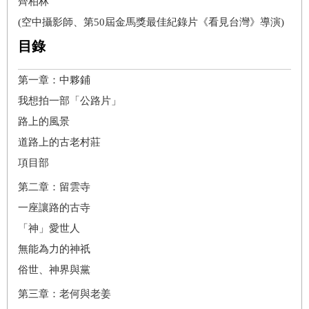
齊柏林
(空中攝影師、第50屆金馬獎最佳紀錄片《看見台灣》導演)
目錄
第一章：中夥鋪
我想拍一部「公路片」
路上的風景
道路上的古老村莊
項目部
第二章：留雲寺
一座讓路的古寺
「神」愛世人
無能為力的神祇
俗世、神界與黨
第三章：老何與老姜