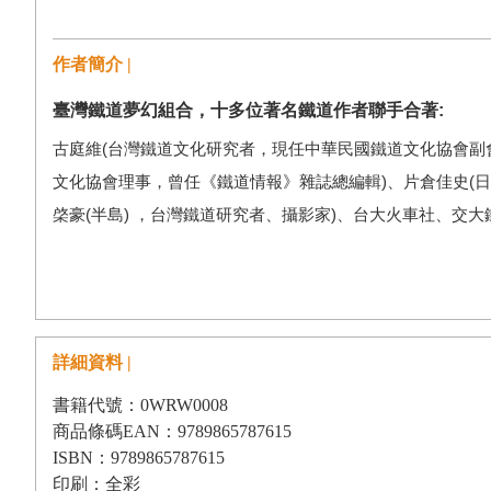
作者簡介 |
臺灣鐵道夢幻組合，十多位著名鐵道作者聯手合著:
古庭維(台灣鐵道文化研究者，現任中華民國鐵道文化協會副
文化協會理事，曾任《鐵道情報》雜誌總編輯)、片倉佳史(日
棨豪(半島) ，台灣鐵道研究者、攝影家)、台大火車社、交
詳細資料 |
書籍代號：0WRW0008
商品條碼EAN：9789865787615
ISBN：9789865787615
印刷：全彩