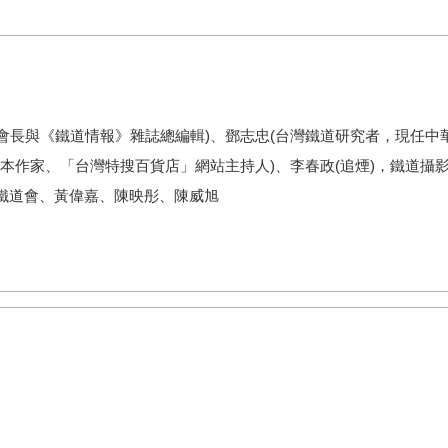
會長與《鐵道情報》雜誌總編輯)、鄧志忠(台灣鐵道研究者，現任中
本作家、「台灣特搜百貨店」網站主持人)、李春政(追煙)，鐵道攝影
大鐵道會、黃偉嘉、陳映彤、陳威旭