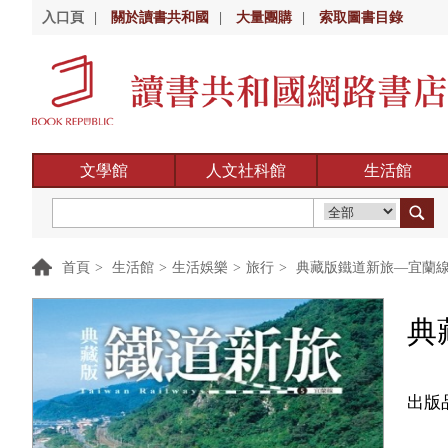
入口頁
|
關於讀書共和國
|
大量團購
|
索取圖書目錄
文學館
人文社科館
生活館
首頁
>
生活館
>
生活娛樂
>
旅行
>
典藏版鐵道新旅—宜蘭
典
出版