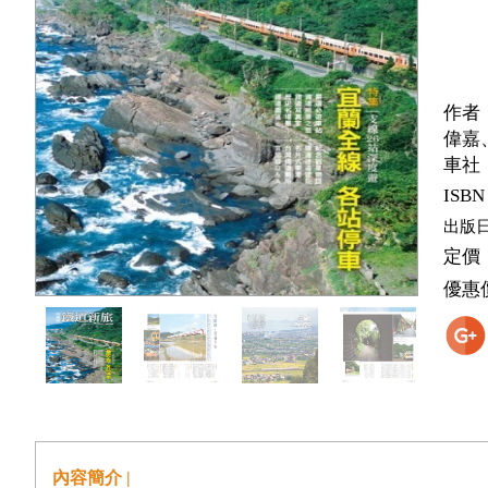
作者
偉嘉
車社
ISBN
出版
定價
優惠
內容簡介 |