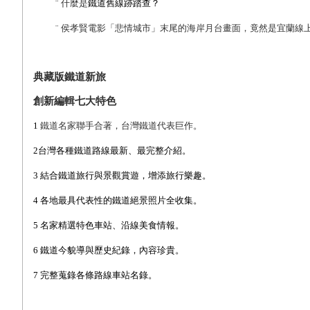
¨
什麼是
鐵道舊線跡踏查？
¨
侯孝賢電影「悲情城市」末尾的海岸月台畫面，竟然是宜蘭線
典藏版鐵道新旅
創新編輯七大特色
1
鐵道名家聯手合著，台灣鐵道代表巨作。
2
台灣各種鐵道路線最新、最完整介紹。
3
結合鐵道旅行與景觀賞遊，增添旅行樂趣。
4
各地最具代表性的鐵道絕景照片全收集。
5
名家精選特色車站、沿線美食情報。
6
鐵道今貌導與歷史紀錄，內容珍貴。
7
完整蒐錄各條路線車站名錄。