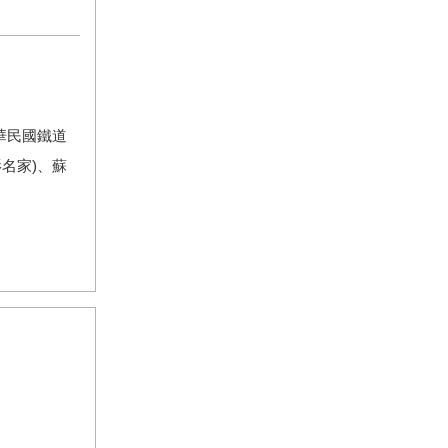
華民國鐵道
名家)、蘇