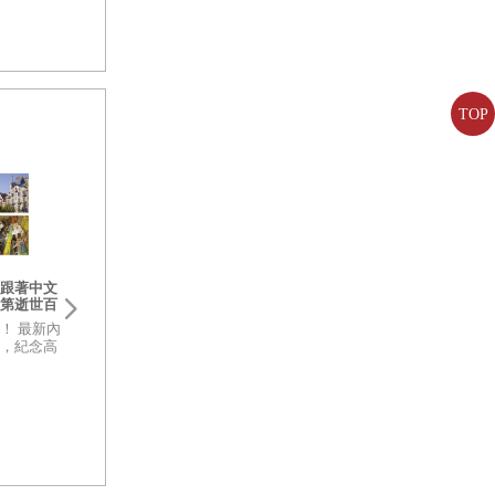
TOP
跟著中文
第逝世百
訂新版，
1！ 最新內
德國夢幻巡禮繪旅行：從冬日聖
日本音樂祭指南： 
書卡】
，紀念高
誕市集到夏日阿爾卑斯山景，環
遍日本一整年(首刷
堂封頂！
德壯遊路線全紀錄
附贈音樂祭票券夾)
★7大據點 × 30座城鎮 × 29天行
收錄超過120場音樂
程★還不知道德國怎麼玩？這場
樂祭去旅行，打開
夢幻巡禮，是你最好的起點！
風景