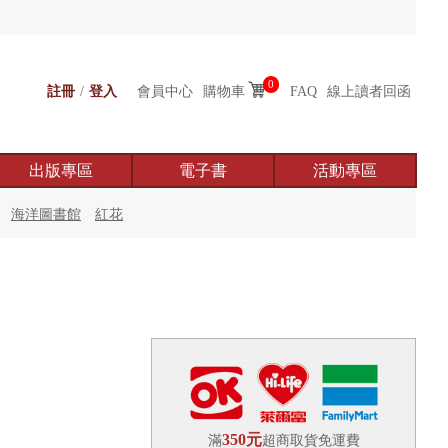
0
註冊
/
登入
會員中心
購物車
FAQ
線上讀者回函
出版專區
電子書
活動專區
海洋圖書館
紅花
350元
滿
超商取貨免運費