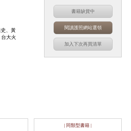
書籍缺貨中
閱讀護照網站選領
佳史、黃
、台大火
加入下次再買清單
| 同類型書籍 |