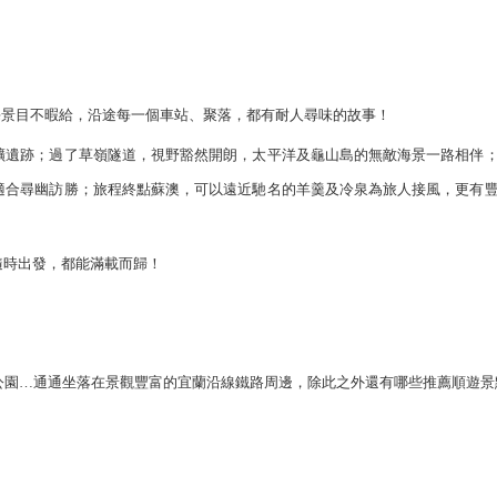
、海景目不暇給，沿途每一個車站、聚落，都有耐人尋味的故事！
礦遺跡；過了草嶺隧道，視野豁然開朗，太平洋及龜山島的無敵海景一路相伴
適合尋幽訪勝；旅程終點蘇澳，可以遠近馳名的羊羹及冷泉為旅人接風，更有
隨時出發，都能滿載而歸！
公園…通通坐落在景觀豐富的宜蘭沿線鐵路周邊，除此之外還有哪些推薦順遊景