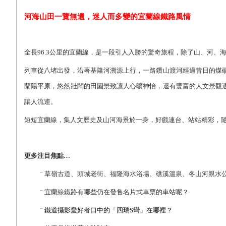
河海山田一覽無遺，迷人而多變的宜蘭線鐵路風情
全長96.3公里的宜蘭線，是一段引人入勝的驚奇旅程，除了山、河
列車從八堵出發，沿著基隆河溯源上行，一路鑽山渡河經過昔日的煤
蘭陽平原，悠然壯闊的田園景致讓人心曠神怡，還有豐富的人文景觀
讓人流連。
短短宜蘭線，集人文歷史及山河海景於一身，好戲連台、站站精彩，
更多注目焦點…
¨
草嶺古道、頭城老街、福隆海水浴場、礁溪溫泉、冬山河親水
¨
宜蘭線鐵路有哪些仍在發售名片式車票的車站呢？
¨
鐵道攝影愛好者口中的「四瑞S彎」在哪裡？