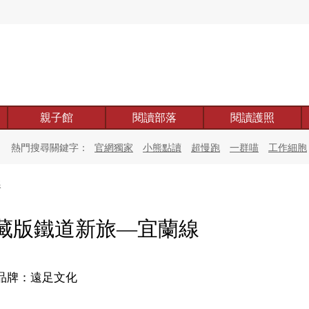
親子館
閱讀部落
閱讀護照
熱門搜尋關鍵字：
官網獨家
小熊點讀
超慢跑
一群喵
工作細胞
線
藏版鐵道新旅—宜蘭線
品牌：遠足文化