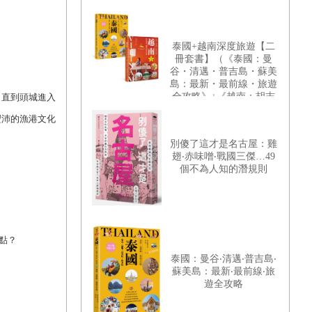
泰國+越南深度旅遊【二
冊套書】（《泰國：曼
谷・清邁・普吉島・蘇美
島：最新・最前線・旅遊
全攻略》+《越南：胡志
；直到頭城進入
明市・峴港・會安・河
豐沛的漁港文化
內：最新・最前線・旅遊
全攻略》）
別傻了這才是名古屋：雞
翅‧赤味噌‧戰國三傑…49
個不為人知的潛規則
點？
泰國：曼谷‧清邁‧普吉島‧
蘇美島：最新‧最前線‧旅
遊全攻略