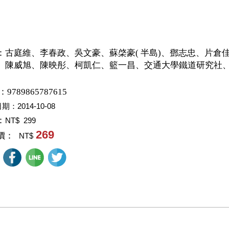
：
古庭維、李春政、吳文豪、蘇棨豪( 半島)、鄧志忠、片倉
、陳威旭、陳映彤、柯凱仁、籃一昌、交通大學鐵道研究社
：9789865787615
日期：
2014-10-08
：
NT$ 299
269
價：
NT$