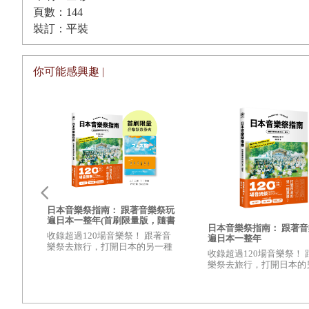
頁數：144
裝訂：平裝
你可能感興趣 |
日聖
日本音樂祭指南： 跟著音樂祭玩
，環
遍日本一整年(首刷限量版，隨書
日本音樂祭指南： 跟著
附贈音樂祭票券夾)
天行
收錄超過120場音樂祭！ 跟著音
遍日本一整年
這場
樂祭去旅行，打開日本的另一種
收錄超過120場音樂祭！ 
！
風景
樂祭去旅行，打開日本的
風景