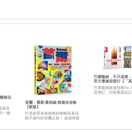
巴塞隆納，不只高第：
官方導遊深度行【「高
週年&聖家堂封頂」增
巴塞隆納旅遊指南No.
附贈4款高第建築精美
容增訂，封面重新設計
第逝世100週年&聖家
音樂祭玩
首爾：最新‧最前線‧旅遊全攻略
【新版】
跟著音
另一種
打造絕景美食經典好物精采表演
絕不漏勾的首爾之旅！ 旅遊情報
最新最前線，資訊最完整全面