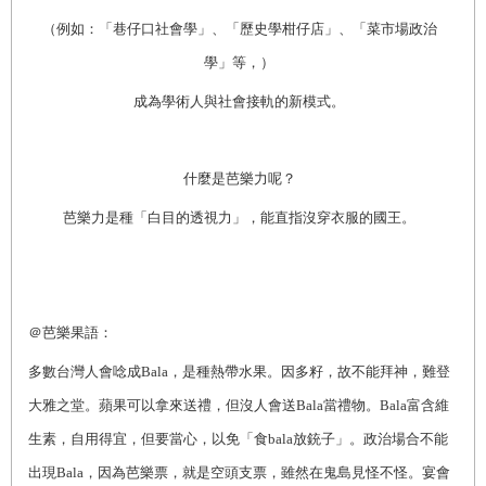
（例如：「巷仔口社會學」、「歷史學柑仔店」、「菜市場政治
學」等，）
成為學術人與社會接軌的新模式。
什麼是芭樂力呢？
芭樂力是種「白目的透視力」，能直指沒穿衣服的國王。
＠芭樂果語：
多數台灣人會唸成Bala，是種熱帶水果。因多籽，故不能拜神，難登
大雅之堂。蘋果可以拿來送禮，但沒人會送Bala當禮物。Bala富含維
生素，自用得宜，但要當心，以免「食bala放銃子」。政治場合不能
出現Bala，因為芭樂票，就是空頭支票，雖然在鬼島見怪不怪。宴會