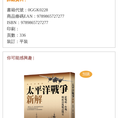
下定義，講得信心滿滿；人類學念得越久，越了解這學科多重與不斷
轉變的樣貌之後，要給個有誠意不敷衍、簡短卻精準周延的回答，就
書籍代號：0GGK0228
商品條碼EAN：9789865727277
覺得有點困擾了。
ISBN：9789865727277
人類學家會覺得解釋什麼是人類學有點困難，其實源於這學科擅長提
印刷：
出問題、質疑概念、切換觀點，而非給個斬釘截鐵的答案
。我的好友
頁數：336
裝訂：平裝
（也是本書作者之一）林秀幸曾生動地形容：
【引文】當經濟學家說這樣種稻可以增加年生產量，大大改善當地的
你可能感興趣 |
生活水準時，人類學家很可能在旁邊嘀咕著：「稻種發下去，搞不好
肥了當地的頭人。」當社會學家說地方派系是寄生在既有的政治結構
裡，尋找利益的共生，人類學家又暗暗咕噥著：「話雖如此，但搞不
好地方派系維持了地方上群體競爭的張力，讓地方人活得帶勁……」
當某位村長在廟會裡忙得汗流浹背，虔誠禱告時，人類學家暗暗揣想
他是誰的樁腳，他如何分配宗教虔誠和政治利益在內心的分量？當全
球知名的環保人士到世界各地宣揚環境正義理念時，人類學家開始注
意他的「聽眾」屬性，暗暗猜測在這樣的場合真正交流的是什麼？