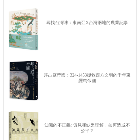
定未來的十種人》（
The Ten Faces of Innovation
）中，「觀察人類行
為的人類學家」居然還名列榜首！如果有讀者對人類學感到好奇，除
尋找台灣味：東南亞X台灣兩地的農業記事
了枯燥的教科書，和這些零星的再詮釋，有沒有能夠更貼近它的作
品？有沒有一本由專業人類學者書寫、平易近人、以實際研究經驗和
台灣熟悉的現象為例，深入淺出地說明人類學概念的書？
這是我們出版「芭樂人類學」這本書的目的。本書將帶領讀者一窺人
類學的面貌，並以人類學家的視角觀看世界，將理所當然視為問號的
拜占庭帝國：324-1453拯救西方文明的千年東
起點，從剩菜、夜店、聖誕節，到饒舌、卡拉
OK
與
call-in
節目，揭露
羅馬帝國
日常與平凡背後的非常與不凡。書中也透過人類學理論，分析死刑爭
議、災難管理、自由貿易、土地正義等台灣社會面臨的難題。
【小標】「人類學」與「芭樂」合體？！
人類學的特色在於藉由田野工作，探索文化的內在邏輯與在地觀點，
知識的不正義: 偏見和缺乏理解，如何造成不
兼顧細膩的日常與鉅觀的結構之間的連結，透過現象的脈絡化、多重
公平？
視角的對話、以及跨域的比較，更全貌地理解地方與世界。聽起來很