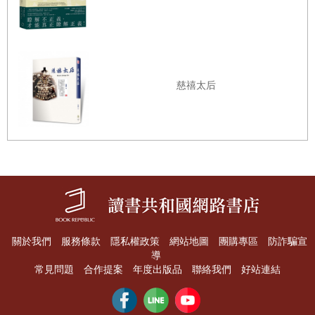
嚴肅？但世界趴趴走的人類學，其實充滿了驚奇意外與稀奇古怪，和
人類學家聊天總是妙趣橫生、別樹一格。如何才能擺脫枯燥的學術論
文，把人類學的洞見傳達給讀者？
慈禧太后
「芭樂人類學」於焉誕生。二
○○
九年暑假的尾聲，在一次聚會中，幾
個志同道合的朋友有感於人類學在社會上能見度太低，提議開啟一個
共筆部落格，透過大眾人類學的書寫，把這門學科的滋味與更多人分
享；透過對當下社會議題的評論，貢獻人類學的獨特觀點。要取什麼
名字呢？在一番腦力激盪之後，某個已經不可考的人隨口講了「芭
樂」，立即獲得無異議通過。為什麼這種水果能擄獲大家的心？
有人說芭樂（又名番石榴）是「番」又「不番」的水果，平價又耐
關於我們
服務條款
隱私權政策
網站地圖
團購專區
防詐騙宣
吃。芭樂源自中南美，卻隨人群流動傳到世界各地，甚至出現在地化
導
品種，既外來又本土。芭樂是常民的、大眾的、多品種的，恰好符合
常見問題
合作提案
年度出版品
聯絡我們
好站連結
我們試圖展現的人類學特質。「芭樂」一詞讓人聯想到「芭樂票」或
「芭樂歌」，不太正經、有點俗爛、隱含澀趣味。總之芭樂有神祕的