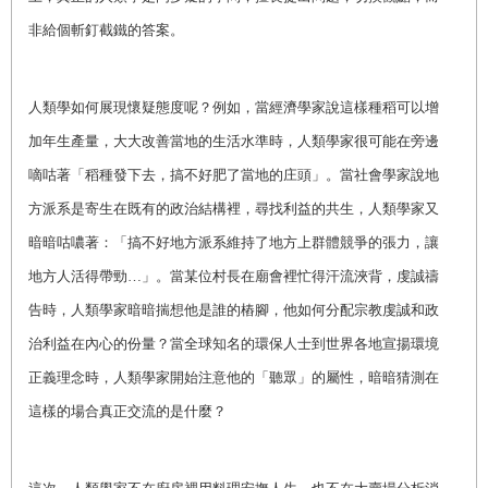
非給個斬釘截鐵的答案。
人類學如何展現懷疑態度呢？例如，當經濟學家說這樣種稻可以增
加年生產量，大大改善當地的生活水準時，人類學家很可能在旁邊
嘀咕著「稻種發下去，搞不好肥了當地的庄頭」。當社會學家說地
方派系是寄生在既有的政治結構裡，尋找利益的共生，人類學家又
暗暗咕噥著：「搞不好地方派系維持了地方上群體競爭的張力，讓
地方人活得帶勁…」。當某位村長在廟會裡忙得汗流浹背，虔誠禱
告時，人類學家暗暗揣想他是誰的樁腳，他如何分配宗教虔誠和政
治利益在內心的份量？當全球知名的環保人士到世界各地宣揚環境
正義理念時，人類學家開始注意他的「聽眾」的屬性，暗暗猜測在
這樣的場合真正交流的是什麼？