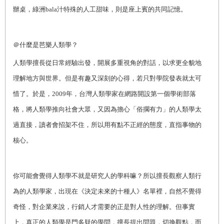
辦桌，綠洲bala汁特殊的人工甜味，則是座上賓的共同記憶。
＠什麼是芭樂人類學？
人類學擅長從日常經驗出發，開展多重視角的對話，以求更全貌地
理解地方與世界。但是有趣又深刻的心得，若只對學院發表就太可
惜了。於是，2009年，台灣人類學家在網路開設第一個學術部落
格，將人類學推向社會大眾，又因為擔心「俗擱有力」的人類學太
過直接，讀者會招架不住，所以用有點不正經的態度，直指事物的
核心。
你可能會覺得人類學不就是研究人的學科嘛？所以擅長觀察人類行
為的人類學家，出現在《決定未來的十種人》名單裡，自然不覺得
奇怪，對企業來說，行銷人才需要的正是對人性的理解。但事實
上，真正的人類學是門多疑的學問，擅長提出問題，切換觀點，而