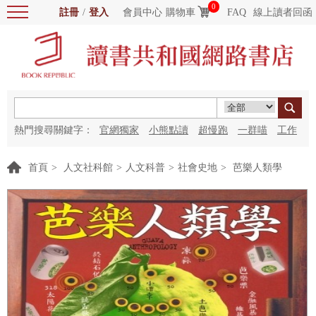
0
註冊
/
登入
會員中心
購物車
FAQ
線上讀者回函
熱門搜尋關鍵字：
官網獨家
小熊點讀
超慢跑
一群喵
工作
細胞
海洋圖書館
紅花
首頁
>
人文社科館
>
人文科普
>
社會史地
>
芭樂人類學