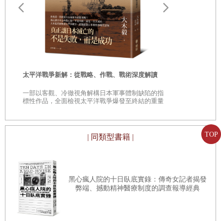
這樣讀者了解人類學是什麼了吧？（還是在心中OS：香蕉你個芭
遠野物語：
樂！）
——日本民
「鄉土」的
因為職業病作祟，逛書店時我總忍不住會巡視書架上是否有標示「人
類學」的格子
──
市面上人類學的書湊不了一整櫃，如果能看到任何一
時
太平洋戰爭新解：從戰略、作戰、戰術深度解讀
格貼上這三個字，就會有「這書店真不錯」的驚喜。然而每每細看，
是
一部以客觀、冷徹視角解構日本軍事體制缺陷的指
哪些書被擺放到「人類學」分類下，就開始失望，裡面往往夾雜了許
巔
標性作品，全面檢視太平洋戰爭爆發至終結的重量
級著作
多在我看來根本不是人類學的書（最常見的是以某某古文明為題，但
正確性要大打折扣的那些）。近年在封面印上「人類學」三個字（無
TOP
| 同類型書籍 |
論是標題或是文宣）的書出現頻率增高了，我總是興致勃勃地翻閱，
然後無奈地放下：這根本不是人類學的書啊，作者也不是人類學
家
……
（有趣的是，它們之後也不會被擺放到「人類學」那一格，反
黑心瘋人院的十日臥底實錄：傳奇女記者揭發
而回歸更切題的財經、旅遊、飲食書區。）
弊端、撼動精神醫療制度的調查報導經典
「人類學」似乎是個冷門學科，卻又是新興的熱門關鍵字，許多跨界
領域很喜歡引用，近年來設計和商管界也開始聘用人類學家，在《決