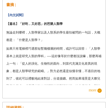
書摘 |
【內文試閱】
【篇名】「好吃，又好思」的芭樂人類學
無論走到哪裡，人類學家以及人類系的學生最怕被問的一句話，大概
都是：「什麼是人類學？」
如果只有電梯裡巧遇那短暫幾樓層的時間，或許可以回答：「人類學
基本上就是研究人類的學科」
──
這好像等於什麼都沒說嘛，那麼再補
上一句：「從人的演化、生物性的面向，到當代充滿文化差異的現
象，都是人類學研究的範疇。」對方必然還是似懂非懂，不過目的地
到了，彼此可以禮貌地結束對話，分道揚鑣。然而如果場景是大夥兒
聚餐的餐桌，或是遇上隨口找話聊的髮型設計師，彼此得相處一段時
more
間，剛剛的簡答後就不免陷入尷尬
──
要追問下去嗎？萬一被追問，要
如何白話地解釋？說真的，略知皮毛的時候，還比較容易根據教科書
詳細資料 |