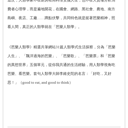
這次，人類學家不在廚房裡用料理安撫人生，也不在大賣場分析消
費者心理學，而是遍地開花，在國會、網路、黑社會、農地、南方
島嶼、夜店、工廠……蹲點伏擊，共同特色就是挺著芭樂精神，照
看人間，真正的人類學就在「芭樂人類學」。
《芭樂人類學》精選共筆網站31篇人類學式生活探察，分為「芭樂
人生」、「飄洋過海的芭樂」、「芭樂歌」、「芭樂票」和「芭樂
的異想世界」五個單元，從你我共通的生活經驗，用人類學視角吃
芭樂、看芭樂。套句人類學大師李維史陀的名言：「好吃，又好
思！」（good to eat, and good to think）