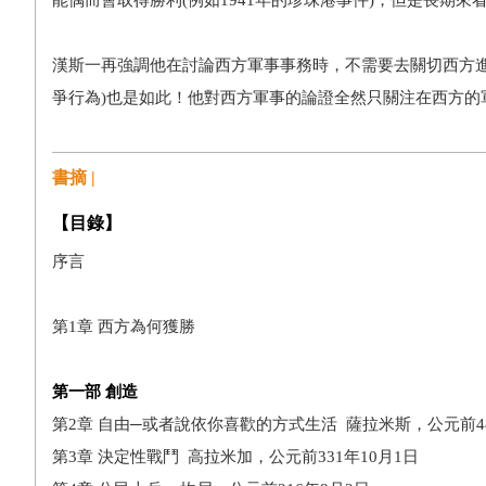
能偶而會取得勝利(例如1941年的珍珠港事件)，但是長期來
漢斯一再強調他在討論西方軍事事務時，不需要去關切西方
爭行為)也是如此！他對西方軍事的論證全然只關注在西方的
書摘 |
【目錄】
序言
第1章 西方為何獲勝
第一部 創造
第2章 自由─或者說依你喜歡的方式生活 薩拉米斯，公元前48
第3章 決定性戰鬥 高拉米加，公元前331年10月1日