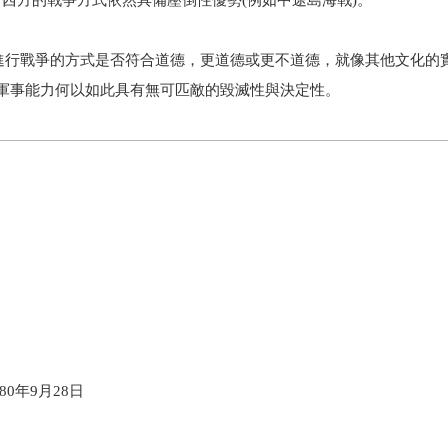
看西方的戰爭方式依然具備壓倒性優勢(例如中途島海戰)。
進行戰爭的方式是否符合道德，更道德或更不道德，就像其他文化的實
軍事能力何以如此具有無可匹敵的毀滅性與決定性。
0年9月28日