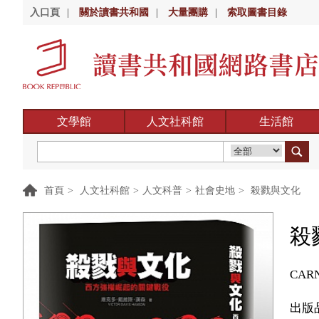
入口頁
|
關於讀書共和國
|
大量團購
|
索取圖書目錄
文學館
人文社科館
生活館
首頁
>
人文社科館
>
人文科普
>
社會史地
>
殺戮與文化
殺
CARN
出版