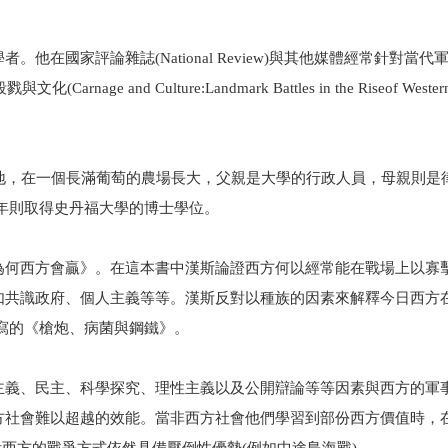
在國家評論雜誌(National Review)與其他媒體經常針對當代
nd Culture:Landmark Battles in the Riseof Western
in谷地，在一個長滿葡萄的農場長大，父親是大學的行政人員，母親則是
0年則取得史丹福大學的博士學位。
為何西方會贏》。在這本書中漢斯論證西方何以經常能在戰場上以寡
如共識政府、個人主義等等。漢斯反對以種族的因素來解釋今日西方
寫的《槍炮、病菌與鋼鐵》。
主義、民主、科學探究、理性主義以及公開辯論等等因素與西方的軍
方社會難以超越的效能。當非西方社會他們學習到部份西方價值時，