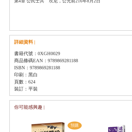
第4章 公民士兵 坎尼，公元前216年8月2日
第二部 延續
第5章 腳踏實地的步兵 普瓦捷，732年10月11日
第6章 技術與理性的回報 特諾奇蒂特蘭，1520年6月24日~152
詳細資料 |
第7章 市場─或資本主義的殺戮 雷龐多，1571年10月7日
書籍代號：0XGH0029
商品條碼EAN：9789869281188
第三部 控制
ISBN：9789869281188
第8章 紀律-武士不總是士兵 羅克渡口，1879年1月22~23日
印刷：黑白
第9章 個人主義 中途島，1942年6月4~8日
頁數：624
裝訂：平裝
第10章 異議與自我批判 春節攻勢，1968年1月31日~4月6日
結語 西方軍事的過去與未來
你可能感興趣 |
後記