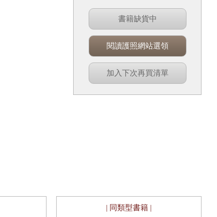
書籍缺貨中
閱讀護照網站選領
加入下次再買清單
| 同類型書籍 |