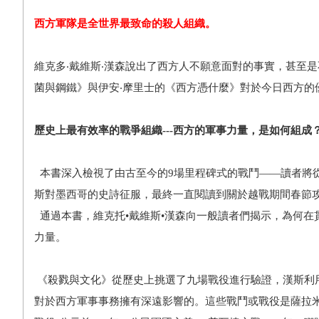
西方軍隊是全世界最致命的殺人組織。
維克多‧戴維斯‧漢森說出了西方人不願意面對的事實，甚至
菌與鋼鐵》與伊安‧摩里士的《西方憑什麼》對於今日西方的
歷史上最有效率的戰爭組織---西方的軍事力量，是如何組成
本書深入檢視了由古至今的9場里程碑式的戰鬥——讀者將
斯對墨西哥的史詩征服，最終一直閱讀到關於越戰期間春節
通過本書，維克托•戴維斯•漢森向一般讀者們揭示，為何在
力量。
《殺戮與文化》從歷史上挑選了九場戰役進行驗證，漢斯利
對於西方軍事事務擁有深遠影響的。這些戰鬥或戰役是薩拉米斯海