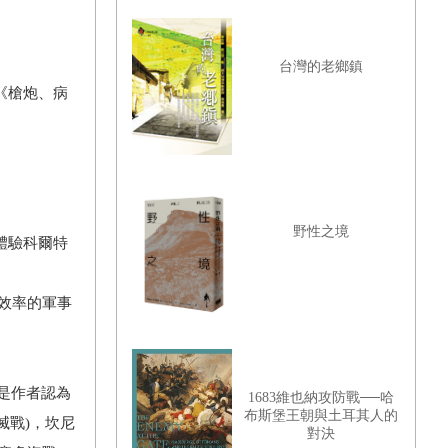
台灣的老鄉鎮
《槍炮、病
野性之境
體驗科爾特
戮效率的軍事
是作者認為
1683維也納攻防戰──哈
布斯堡王朝與土耳其人的
滅戰)，坎尼
對決