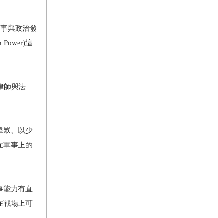
軍事與政治發
 Power)這
律師與法
擊眾、以少
在軍事上的
事能力有直
在戰場上可