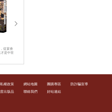
盛世之鑰：為何開放的社會更強
太平洋戰爭新解：
大？從七個黃金時代看文明興衰
戰、戰術深度解讀
的真相
你有沒有想過，那些曾經改變世
，從宴會
一部以客觀、冷徹
界的文明，究竟是怎麼消失的？
這才是中世
軍事體制缺陷的指
面對古代遺跡留下的殘垣斷壁，
日本中世
面檢視太平洋戰爭
你心中是否發出疑問：是什麼讓
重量級著作
一個文明從創造的巔峰跌落至
此？
私權政策
網站地圖
團購專區
防詐騙宣導
度出版品
聯絡我們
好站連結