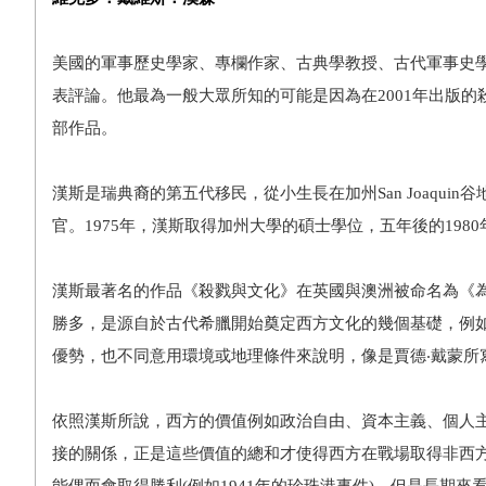
美國的軍事歷史學家、專欄作家、古典學教授、古代軍事史學者。他
表評論。他最為一般大眾所知的可能是因為在2001年出版的殺戮與文化(Carnage a
部作品。
漢斯是瑞典裔的第五代移民，從小生長在加州San Joaqu
官。1975年，漢斯取得加州大學的碩士學位，五年後的198
漢斯最著名的作品《殺戮與文化》在英國與澳洲被命名為《
勝多，是源自於古代希臘開始奠定西方文化的幾個基礎，例
優勢，也不同意用環境或地理條件來說明，像是賈德‧戴蒙所
依照漢斯所說，西方的價值例如政治自由、資本主義、個人
接的關係，正是這些價值的總和才使得西方在戰場取得非西