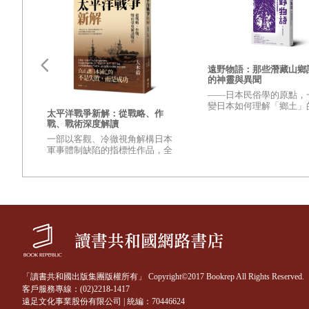
遠野物語：那些潛藏山鄉
的神靈與異聞
——日本民俗學的原點，
變日本如何理解「鄉土」
更強
太平洋戰爭新解：從戰略、作
興衰
之作——
戰、戰術深度解讀
變世
一部以客觀、冷徹視角解構日本
的？
軍事體制缺陷的指標性作品，全
壁，
面檢視太平洋戰爭爆發至終結的
麼讓
重量級著作
至
「讀書共和國出版集團版權所有」 Copyright©2017 Bookrep All Rights Reserved.
客戶服務專線：(02)2218-1417
遠足文化事業股份有限公司 | 統編：70446624