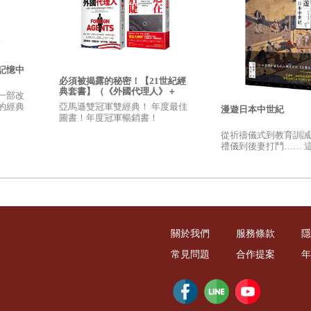
記憶中
必須被揭露的秘密！【21世紀經
典套書】（《外國代理人》＋
一部改
《迫在眉睫》）
亞馬遜雙冠軍雙經典！ 年度最佳
的經典
漫遊日本中世紀
圖書！年度冠軍暢銷書！
從祈禱儀式到教育訓誡
禮儀到後妻打鬥…… 
日本真正的日常生活，
的真實樣貌！
關於我們
服務條款
隱
常見問題
合作提案
年