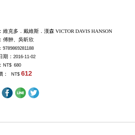
：
維克多．戴維斯．漢森 VICTOR DAVIS HANSON
：
傅翀、吳昕欣
：9789869281188
日期：
2016-11-02
：
NT$ 680
612
價：
NT$