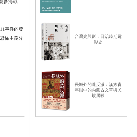
雷龐多海戰
11事件的發
台灣光與影：日治時期電
對恐怖主義分
影史
長城外的造反派：漢族青
年眼中的內蒙古文革與民
族屠殺