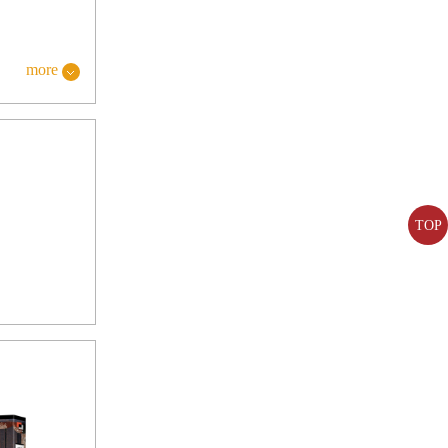
more
TOP