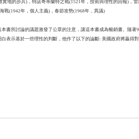
腳踏實地的步兵)，特諾奇蒂蘭特之戰(1521年，技術與理性的回報)，
海戰(1942年，個人主義)，春節攻勢(1968年，異議)
為這本書所討論的議題激發了公眾的注意，讓這本書成為暢銷書。隨著9
白表示基於一些理性的判斷，他作了以下的論斷: 美國政府將贏得