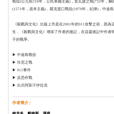
戰役(公元前216年，公民軍國主義)，普瓦捷之戰(732年，
(1571年，資本主義)，羅克渡口戰役(1879年，紀律)，中途島
《殺戮與文化》出版上市是在2001年的911攻擊之前，因
生，《殺戮與文化》增添了作者的後記，在這篇後記中作者明
子的戰爭。
▶ 中途島戰役
▶ 坎尼之戰
▶ 911事件
▶ 反恐作戰
▶ 出兵阿富汗伊拉克
作者簡介 |
維克多．戴維斯．漢森