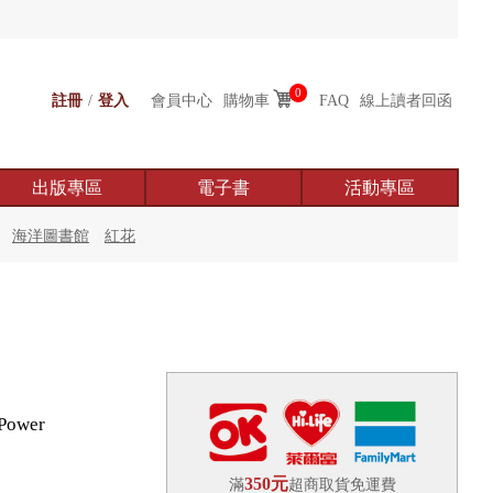
0
註冊
/
登入
會員中心
購物車
FAQ
線上讀者回函
出版專區
電子書
活動專區
海洋圖書館
紅花
Power
350元
滿
超商取貨免運費