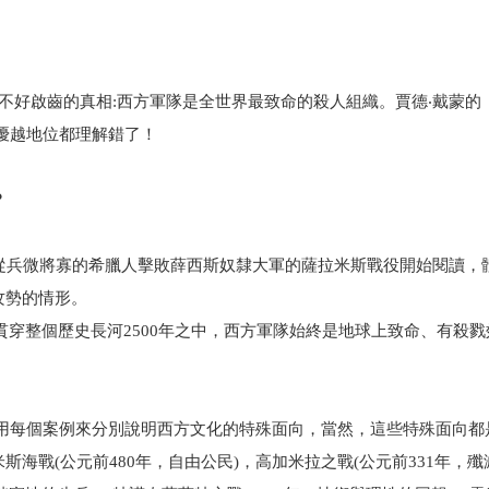
是不好啟齒的真相:西方軍隊是全世界最致命的殺人組織。賈德‧戴蒙的
優越地位都理解錯了！
？
從兵微將寡的希臘人擊敗薛西斯奴隸大軍的薩拉米斯戰役開始閱讀，
攻勢的情形。
貫穿整個歷史長河2500年之中，西方軍隊始終是地球上致命、有殺
用每個案例來分別說明西方文化的特殊面向，當然，這些特殊面向都
戰(公元前480年，自由公民)，高加米拉之戰(公元前331年，殲