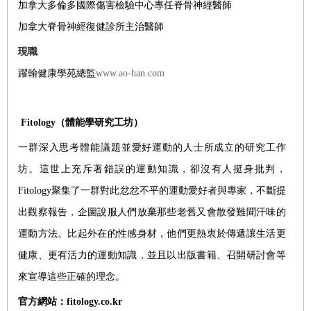
加拿大多倫多國際傷害檢驗中心專任脊骨神經醫師
加拿大脊骨神經復健診所主治醫師
現職
躍翰健康學苑總監
www.ao-han.com
Fitology
（體能學研究工坊）
一群深入思考體能議題並愛好運動的人士所成立的研究工作
坊。這世上充斥著錯誤的運動知識，卻沒有人挺身批判，
Fitology聚集了一群對此忿忿不平的運動愛好者與專家，不斷提
出觀察報告，企圖說服人們放棄那些老舊又會散發難聞汗味的
運動方法。比起外在的性感身材，他們更熱衷於傳遞讓生活更
健康、更有活力的運動知識，並且以出版書籍、召開研討會等
來宣導這些正確的理念。
官方網站：
fitology.co.kr