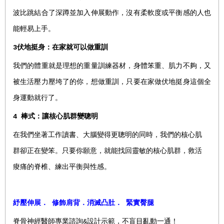
波比跳結合了深蹲並加入伸展動作，沒有柔軟度或平衡感的人也
能輕易上手。
3
伏地挺身
：
在家就可以做重訓
我們的體重就是理想的重量訓練器材，身體笨重、肌力不夠，又
被生活壓力壓垮了的你，想做重訓，只要在家做伏地挺身這個全
身運動就行了。
4
棒式
：
讓核心肌群變聰明
在我們坐著工作讀書、大腦變得更聰明的同時，我們的核心肌
群卻正在變笨。只要你願意，就能找回靈敏的核心肌群，救活
痠痛的脊椎、練出平衡與性感。
紓壓伸展．
修飾肩背．消滅凸肚．
緊實臀腿
脊骨神經醫師專業諮詢&設計示範，不盲目亂動一通！