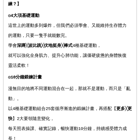
練？】
◎
4
大項基礎運動
這世上的運動多到爆炸，但我們必須學會、又能維持生存體力
的運動，只要一隻手就能數完。
學會
深蹲╳
波比跳
╳
伏地挺身
╳
棒式
4種基礎運動，
就可以強化全身肌力、提升心肺功能，讓僵硬疲憊的身體恢復
靈活柔軟！
◎
10
分鐘鍛鍊計畫
漫無目的地將不同運動混合在一起，那就不是運動，而只是「亂
動」。
以4種基礎運動組合25套循序漸進的鍛鍊計畫，再搭配【
更多╳
更
快
】2大要領隨意變化，
每天照表操課、確實記錄，暢快運動10分鐘，持續感受體力成
長！