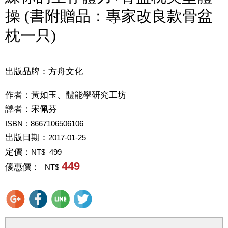
操 (書附贈品：專家改良款骨盆
枕一只)
出版品牌：方舟文化
作者：
黃如玉、體能學研究工坊
譯者：
宋佩芬
ISBN：8667106506106
出版日期：
2017-01-25
定價：
NT$ 499
449
優惠價：
NT$