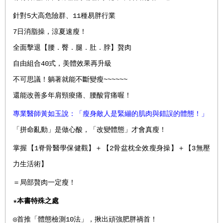
針對5大高危險群、11種易胖行業
7日消脂操，涼夏速瘦！
全面擊退【腰．臀．腿．肚．脖】贅肉
自由組合40式，美體效果再升級
不可思議！躺著就能不斷變瘦~~~~~~
還能改善多年肩頸痠痛、腰酸背痛喔！
專業醫師黃如玉說：「瘦身敵人是緊繃的肌肉與錯誤的體態！」
「拼命亂動」是做心酸，「改變體態」才會真瘦！
掌握【1脊骨醫學保健觀】＋【2骨盆枕全效瘦身操】＋【3無壓
力生活術】
＝局部贅肉一定瘦！
★
本書特殊之處
◎首推「體態檢測10法」，揪出頑強肥胖禍首！