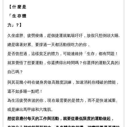
【什麼是
「生存體
力」？】
久坐虛胖、疲勞痠痛，趕個捷運就氣喘吁吁，放假只想倒頭大睡……
總是嚷著好累、要撐過一天都活動很吃力的你，
是否曾想過，這樣貧乏的體力，可能連維持「生存」都有問題！
就算覺悟了想要運動，你還擠得出時間嗎？你選擇的運動又真的適合
自己嗎？
與其花幾小時在健身房做高難度訓練，加速消耗你殘破的體能，
還不如多睡一點吧！
為生活疲勞奔波的你，現在最需要的是體力，而不是快速減重、
或是練出馬甲線和六塊肌。
想從容應付每天的工作與活動，就要從最低限度的運動做起，