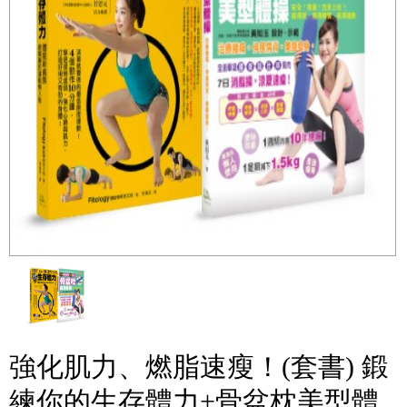
強化肌力、燃脂速瘦！(套書) 鍛
練你的生存體力+骨盆枕美型體