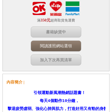
350元
滿
超商取貨免運費
書籍缺貨中
閱讀護照網站選領
加入下次再買清單
內容簡介 |
引領運動新風潮熱銷話題書！
每天
4
個動作
10
分鐘，
擊退疲勞虛弱、強化心肺與肌力，打造好用又有勁的身體！