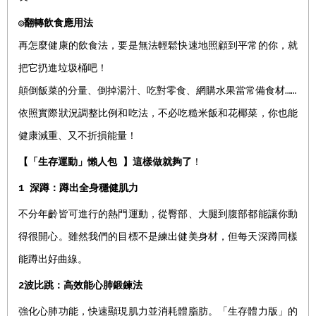
◎
翻轉飲食應用法
再怎麼健康的飲食法，要是無法輕鬆快速地照顧到平常的你，就
把它扔進垃圾桶吧！
顛倒飯菜的分量、倒掉湯汁、吃對零食、網購水果當常備食材……
依照實際狀況調整比例和吃法，不必吃糙米飯和花椰菜，你也能
健康減重、又不折損能量！
【
「生存運動」懶人包
】
這樣做就夠了
！
1
深蹲：蹲出全身穩健肌力
不分年齡皆可進行的熱門運動，從臀部、大腿到腹部都能讓你動
得很開心。雖然我們的目標不是練出健美身材，但每天深蹲同樣
能蹲出好曲線。
2
波比跳
：
高效能心肺鍛鍊法
強化心肺功能，快速顯現肌力並消耗體脂肪。「生存體力版」的