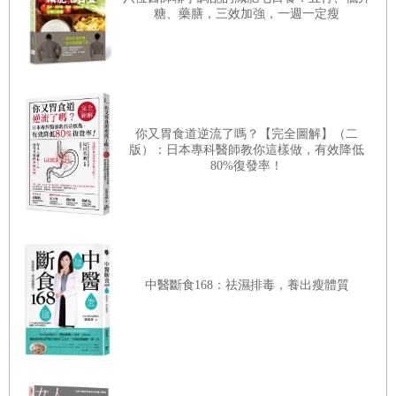
每日簡易記錄，確認體力的成長
糖、藥膳，三效加強，一週一定瘦
10分鐘照表操課，生存運動計畫展開！
運動計畫
A1~A5╱
運動計畫
B1~B5╱
運動計畫
C1~C5╱
運動計畫
D1~D5╱
運動計畫
E1~E5
想自我挑戰？試試看「更多」、「更快」
你又胃食道逆流了嗎？【完全圖解】（二
版）：日本專科醫師教你這樣做，有效降低
新的一年，就用這套計畫來管理體力吧！
80%復發率！
Part3
生存飲食，做好能量補給！
CHAPTER 5
你真的有好好吃飯嗎？
對於米飯，是愛？還是執著呢？
飯吃過頭了，也會轉變成脂肪
中醫斷食168：祛濕排毒，養出瘦體質
吃得太鹹，是另一顆健康炸彈
小白的逆襲——精製食品造成了血糖危機
飲食替代品，也可能吃出更多問題