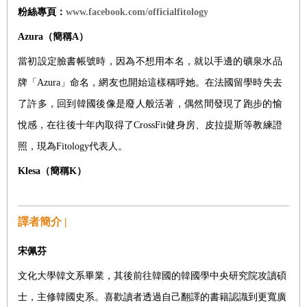
粉絲專頁：
www.facebook.com/officialfitology
Azura
（簡稱
A
）
當初設定臉書帳號時，因為不想用本名，就以手邊的礦泉水品
牌「Azura」命名，網友也開始這樣稱呼她。在法國留學時失去
了許多，回到韓國後像是廢人般活著，偶然間發現了跑步的愉
悅感，在往後十年內取得了CrossFit健身房、皮拉提斯等教練證
照，現為Fitology代表人。
Klesa
（簡稱
K
）
譯者簡介 |
宋佩芬
文化大學韓文系畢業，其後前往韓國的韓國學中央研究院攻讀碩
士，主修韓國史系。喜歡讀者透過自己翻譯的書籍認識到更寬廣