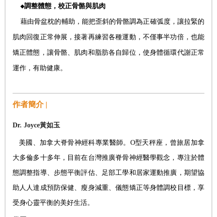
◆
調整體態，校正骨骼與肌肉
藉由骨盆枕的輔助，能把歪斜的骨骼調為正確弧度，讓拉緊的
肌肉回復正常伸展，接著再練習各種運動，不僅事半功倍，也能
矯正體態，讓骨骼、肌肉和脂肪各自歸位，使身體循環代謝正常
運作，有助健康。
作者簡介 |
Dr. Joyce
黃如玉
美國、加拿大脊骨神經科專業醫師。O型天秤座，曾旅居加拿
大多倫多十多年，目前在台灣推廣脊骨神經醫學觀念，專注於體
態調整指導、步態平衡評估、足部工學和居家運動推廣，期望協
助人人達成預防保健、瘦身減重、儀態矯正等身體調校目標，享
受身心靈平衡的美好生活。