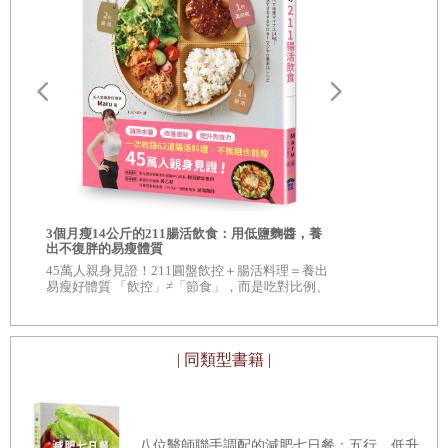
救活疲勞痠痛的脊椎，棒式是必殺技！
三種棒式變化形，練出平衡與性感
運動時要如何吸氣和吐氣？
只要願意開始。你就成功了一半
Part2
生存運動，現在開始鍛鍊！
CHAPTER 3
我的身體，我來折磨
自
造臉者：重
現代整形外
3個月瘦14公斤的211腸活飲食：用低鹽麴醬，養
因為運動展開的第二人生
編
◆《紐約時報
出不復胖的易瘦體質
遜
書 ◆ 20
45萬人親身見證！211圓盤飲控＋腸活料理＝養出
評》、《出
百八肥豬的教練夢落空了
易瘦好體質 「飲控」≠「節食」，而是吃對比例、
吃對食物。 改善腸道健康、增加免疫力，不僅瘦
人生就是實戰呀！你這隻豬
得漂亮，身體也更健康！
要煎還是要炒？制定你的運動計畫
| 同類型書籍 |
CHAPTER 4
制定運動計畫，做好身體管理
：
F2S Programming
制定運動計畫前，先檢測身體狀況
八位醫師聯手調配的減肥七日餐：五行、低升