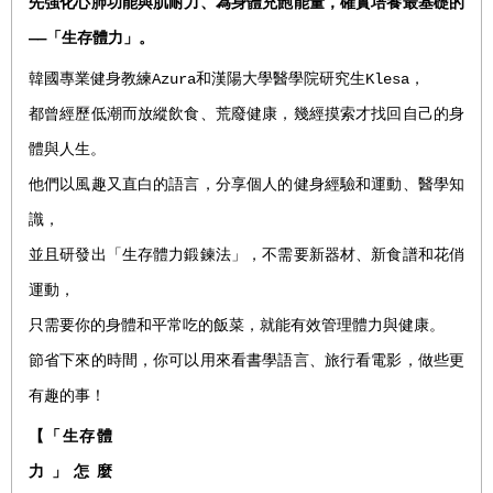
先強化心肺功能與肌耐力、為身體充飽能量，確實培養最基礎的
——
「生存體力」。
韓國專業健身教練Azura和漢陽大學醫學院研究生Klesa，
都曾經歷低潮而放縱飲食、荒廢健康，幾經摸索才找回自己的身
體與人生。
他們以風趣又直白的語言，分享個人的健身經驗和運動、醫學知
識，
並且研發出「生存體力鍛鍊法」，不需要新器材、新食譜和花俏
運動，
只需要你的身體和平常吃的飯菜，就能有效管理體力與健康。
節省下來的時間，你可以用來看書學語言、旅行看電影，做些更
有趣的事！
【「生存體
力」怎麼