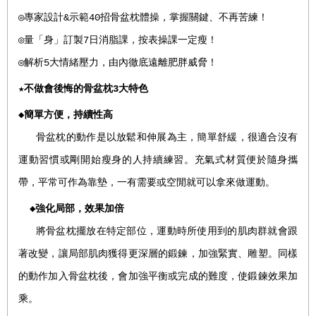
◎專家設計&示範40招骨盆枕體操，掌握關鍵、不再苦練！
◎量「身」訂製7日消脂課，按表操課一定瘦！
◎解析5大情緒壓力，由內徹底遠離肥胖威脅！
★不做會後悔的骨盆枕
3
大特色
◆
簡單方便，持續性高
骨盆枕的動作是以放鬆和伸展為主，簡單舒緩，很適合沒有
運動習慣或剛開始瘦身的人持續練習。充氣式材質便於隨身攜
帶，平常可作為靠墊，一有需要或空閒就可以拿來做運動。
◆
強化局部，效果加倍
將骨盆枕擺放在特定部位，運動時所使用到的肌肉群就會跟
著改變，讓局部肌肉獲得更深層的鍛鍊，加強緊實、雕塑。同樣
的動作加入骨盆枕後，會加強平衡或完成的難度，使鍛鍊效果加
乘。