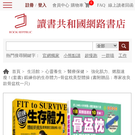
0
註冊
/
登入
會員中心
購物車
FAQ
線上讀者回函
熱門搜尋關鍵字：
官網獨家
小熊點讀
超慢跑
一群喵
工作
細胞
海洋圖書館
紅花
首頁
>
生活館
>
心靈養生
>
醫療保健
>
強化肌力、燃脂速
瘦！(套書) 鍛練你的生存體力+骨盆枕美型體操 (書附贈品：專家改良
款骨盆枕一只)