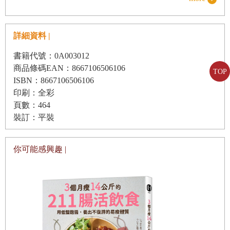
CHAPTER 2
4
種基礎運動，打造生存體力
Fit to
Survive
﹝
F2S
﹞
詳細資料 |
EXERCISE1
深蹲
Squat
：蹲出全身穩健肌力
書籍代號：0A003012
為了超美的背影。好好練深蹲吧！
商品條碼EAN：8667106506106
TOP
生存體力前哨站——誰都能做到的簡易版深蹲
ISBN：8667106506106
印刷：全彩
EXERCISE2
波比跳
Burpee
：高效能心肺鍛鍊法
頁數：464
想檢測體能？歡迎挑戰1分鐘波比跳！
裝訂：平裝
要先有體力，才能撐得住精神
你可能感興趣 |
EXERCISE3
伏地挺身
Push-ups
：在家就可以做重訓
伏地挺身，最基本又實用的全身運動
固定好橫軸位置，避免使用斜方肌
從初學到進階，人人都適用的8種伏地挺身
EXERCISE3
棒式：讓核心肌群變聰明