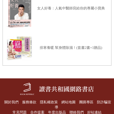
堅果類有益身體，所以多吃無妨？
女人好養：人氣中醫師寫給你的專屬小寶典
拋掉拖累你的舊習慣吧！人必須往前走
比起懶惰的你，狠心的你更性感
CHAPTER 6
翻轉飲食，吃到該吃的營養
Eat to Survive
﹝
E2S
﹞
不管是糙米飯或花椰菜，都先捨棄吧！
排寒養暖.幫身體除濕！(套書2書+1贈品)
只有運動是不行的，飲食也要一起調整
改變一下，把飯和菜的分量顛倒過來
再多做一件事
——
記得倒掉湯汁！
別被自欺欺人的減肥話術矇蔽了
CHAPTER 7
沒空的時候，也有變通的吃法
肚子餓了，就將就著隨便吃嗎？
關於我們
服務條款
隱私權政策
網站地圖
團購專區
防詐騙宣
叫一份披薩？還是訂一箱蘋果？
導
常見問題
合作提案
年度出版品
聯絡我們
好站連結