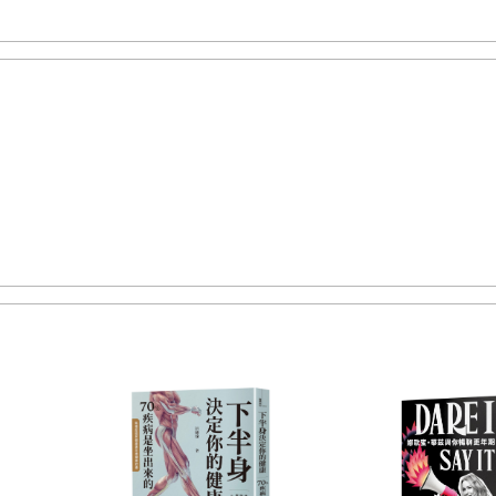
片不同而有很大的改變。平時對飲食草率的人就如同讓
不出原本該有的力量，而且還會出現疲勞、精神無法集中
面影響，甚至可能左右你的考績表現及升遷機會。
功的商務人士」，首先應該要作的就是好好檢視自己所
的是什麼樣的「營養素拼片」。也相信本書不僅能增進
為是常識的謬誤。期待你在找到自己真正需要的營養素拼
幅新的「自我拼圖」。只要這些拼片彼此緊密拼合在一起
。
E～航海王～》這部漫畫嗎？這是一個以大海賊時代為背景
尋找「一個大祕寶＝One piece」而發生的航海冒險故
一個大祕寶＝One piece」其實就沈睡在自己的身