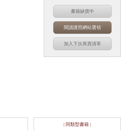
書籍缺貨中
閱讀護照網站選領
加入下次再買清單
| 同類型書籍 |