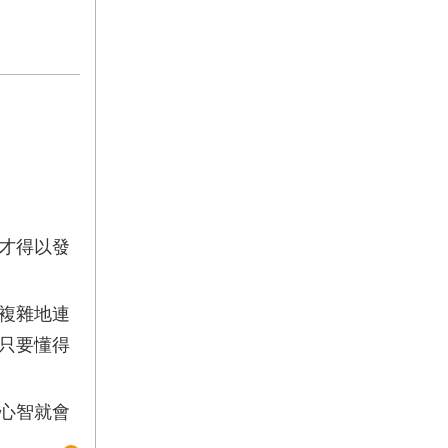
才得以發
複雜地連
只要懂得
心智就會
好，就一