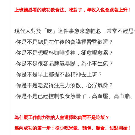
上班族必看的成功飲食法。吃對了，年收入也會跟著上升！
現代人對於「吃」這件事愈來愈輕忽，常常不經思
‧你是不是總是在午後的會議裡昏昏欲睡？
‧你是不是想喝杯咖啡提神，卻愈喝愈累？
‧你是不是很容易脾氣暴躁，為小事生氣？
‧你是不是早上都提不起精神去上班？
‧你是不是老覺得注意力渙散、心浮氣躁？
‧你是不是已經控制飲食熱量了，高血壓、高血脂
為什麼工作能力強的人會選擇吃肉而不是吃飯？
邁向成功的第一步：從少吃米飯、麵包、麵食、甜點開始！