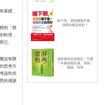
有基礎。
縮下顎，肩頸腰都不痛，
頭痛失眠自然好！
裡的「簡
的料理，
而已。
概沒有辦
濕寒虛熱五招搞定：只要
一本書就能祛濕、清熱、
的思考方
補虛、排寒
考該吃些
恩的感謝