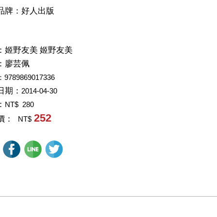
品牌：好人出版
：
姬野友美 姬野友美
：
廖芸佩
：9789869017336
日期：
2014-04-30
：
NT$ 280
252
價：
NT$