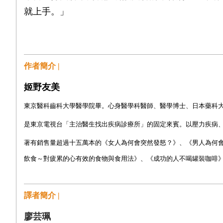
就上手。」
作者簡介 |
姬野友美
東京醫科齒科大學醫學院畢。心身醫學科醫師、醫學博士、日本藥科
是東京電視台「主治醫生找出疾病診療所」的固定來賓。以壓力疾病
著有銷售量超過十五萬本的《女人為何會突然發怒？》、《男人為何
飲食～對疲累的心有效的食物與食用法》、《成功的人不喝罐裝咖啡
譯者簡介 |
廖芸珮