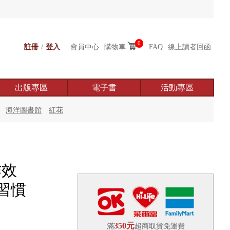
0
註冊
/
登入
會員中心
購物車
FAQ
線上讀者回函
出版專區
電子書
活動專區
海洋圖書館
紅花
作效
習慣
350元
滿
超商取貨免運費