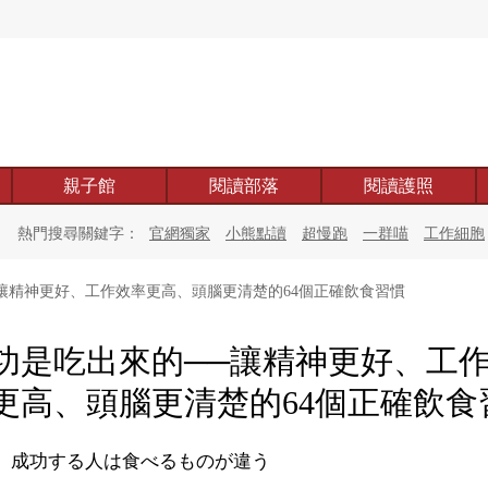
親子館
閱讀部落
閱讀護照
熱門搜尋關鍵字：
官網獨家
小熊點讀
超慢跑
一群喵
工作細胞
讓精神更好、工作效率更高、頭腦更清楚的64個正確飲食習慣
功是吃出來的──讓精神更好、工
更高、頭腦更清楚的64個正確飲食
 成功する人は食べるものが違う