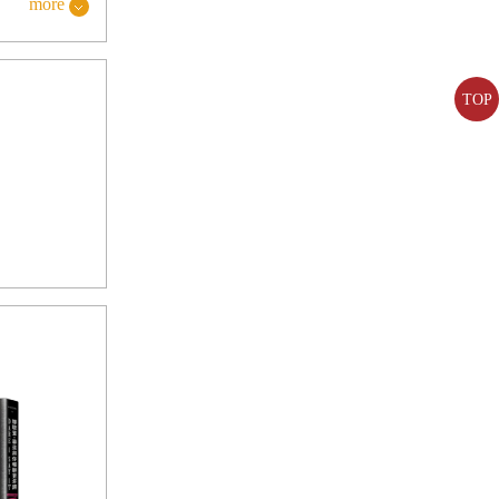
more
自己陷於
TOP
等等的不
攝取的
在飲食上
片是什麼
，讓身心
，描述包括
事。
體之中。也