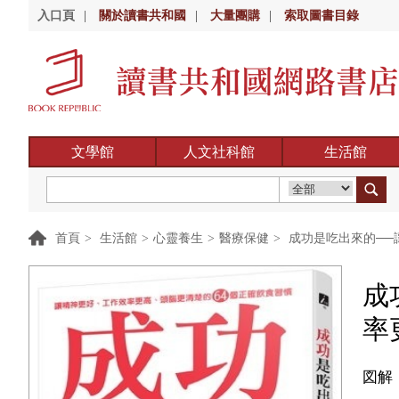
入口頁
|
關於讀書共和國
|
大量團購
|
索取圖書目錄
文學館
人文社科館
生活館
首頁
>
生活館
>
心靈養生
>
醫療保健
>
成功是吃出來的──
成
率
図解