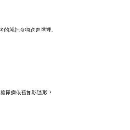
考的就把食物送進嘴裡。
、糖尿病依舊如影隨形？