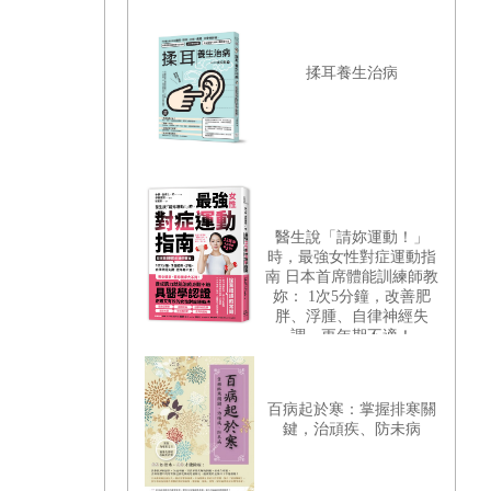
揉耳養生治病
醫生說「請妳運動！」
時，最強女性對症運動指
南 日本首席體能訓練師教
妳： 1次5分鐘，改善肥
胖、浮腫、自律神經失
調、更年期不適！
百病起於寒：掌握排寒關
鍵，治頑疾、防未病