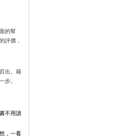
面的幫
的評價，
百出。藉
一步。
書不用讀
然，一看