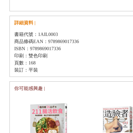
定能抵擋住膽怯懦弱的情緒往前邁進。
總而言之，生理與心理狀況會隨著你所選擇的拼
詳細資料 |
一種缺了「營養素拼片」的狀態，當然身體便發揮
書籍代號：1AIL0003
適症狀。這種身心失衡的狀態也會在工作上帶來負
商品條碼EAN：9789869017336
如果你有心想要成為「有工作能力的人」或「成
ISBN：9789869017336
印刷：雙色印刷
「營養素拼片」是否夠完整。
頁數：168
讀過本書之後，你就會了解現在的自己到底缺少
裝訂：平裝
的新知識，還能幫助你發現許多自己一直以來都認
以後，可以修正平時的飲食，從內部重新拼湊出一
你可能感興趣 |
都能順利地運作，你每天的生活就會變得很不一樣
在這裡轉換一下話題。你知道《 ONE PIEC
主角蒙其．D．魯夫在內的「草帽海賊團」一夥人為了
這裡提出這個話題的理由，是因為我認為每個人的「