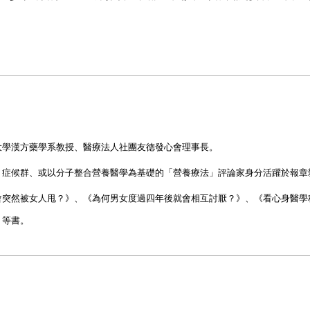
大學漢方藥學系教授、醫療法人社團友德發心會理事長。
、症候群、或以分子整合營養醫學為基礎的「營養療法」評論家身分活躍於報章
會突然被女人甩？》、《為何男女度過四年後就會相互討厭？》、《看心身醫學
》等書。