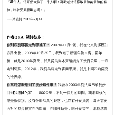
「
星牛人。
這哥們太強了，牛人啊！喜歡老外這樣敢冒險能冒險的精
神，吃苦受累很勵志啊！」
──
冰蕊於
2013
年
7
月
14
日
作者
Q&A
關於徒步：
2007
11
9
你到底從哪裡走到哪裡了？
年
月
號，我從北京海澱區知
2008
10
25
春路出發，
年
月
日，我到達了新疆烏魯木齊。兩年
2010
後，就是
年夏天，我又從烏魯木齊繼續走了幾百公里，一直
2012
走到烏蘇。
年，我從烏蘇走到霍爾果斯，就是中國和哈薩克
的邊界線。
2003
你當時怎麼想到了徒步這件事？
我曾在
年
從法國巴黎徒步
——800
回到我德國的家
公里，不到一個月的時間。我那時候的
感覺很特別。沒有什麼深奧的疑惑，也沒有什麼擔憂，每天需要
面對的都是很實在的問題：在哪裡睡覺，吃什麼等等。那種感覺