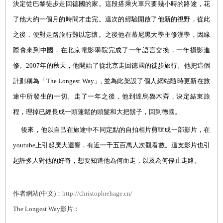
決定從巴黎徒步走回德國的家。這段搭乘火車只要幾小時的路途，花
了他大約一個月的時間才走完。這次的經驗開啟了他新的視野，從此
之後，便對走路旅行難以忘懷。之後他在慕尼黑大學主修漢學，因緣
際會來到中國，在北京電影學院完成了一年語言交換，一年攝影進
修。
2007
年的秋天，他開始了從北京走回德國的徒步旅行。他把這個
計劃稱為「
The Longest Way
」
,
並為此架設了個人網站隨時更新在旅
途中所發生的一切。走了一年之後，他到達烏魯木齊，決定結束旅
程，理掉已經長成一頭蓬鬆的頭髮和大把鬍子，回到德國。
後來，他以自己在旅途中不同定點的自拍相片剪輯成一部影片，在
youtube
上引起廣大迴響，有近一千五百萬人次觀看數。這支影片也引
起許多人對他的好奇，想要知道他為何而走，以及為何停止走路。
作者網站
(
中文
)
：
http://christophrehage.cn/
The Longest Way
影片：