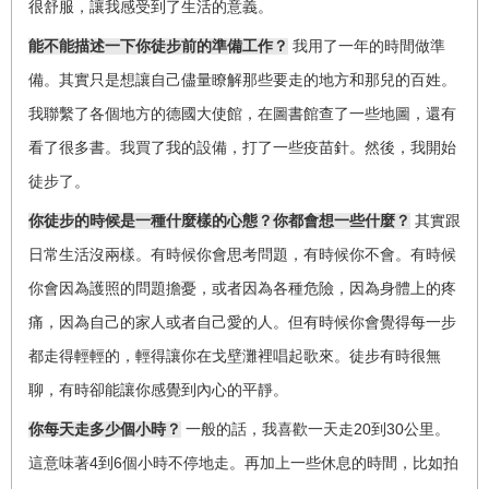
很舒服，讓我感受到了生活的意義。
能不能描述一下你徒步前的準備工作？
我用了一年的時間做準
備。其實只是想讓自己儘量瞭解那些要走的地方和那兒的百姓。
我聯繫了各個地方的德國大使館，在圖書館查了一些地圖，還有
看了很多書。我買了我的設備，打了一些疫苗針。然後，我開始
徒步了。
你徒步的時候是一種什麼樣的心態？你都會想一些什麼？
其實跟
日常生活沒兩樣。有時候你會思考問題，有時候你不會。有時候
你會因為護照的問題擔憂，或者因為各種危險，因為身體上的疼
痛，因為自己的家人或者自己愛的人。但有時候你會覺得每一步
都走得輕輕的，輕得讓你在戈壁灘裡唱起歌來。徒步有時很無
聊，有時卻能讓你感覺到內心的平靜。
20
30
你每天走多少個小時？
一般的話，我喜歡一天走
到
公里。
4
6
這意味著
到
個小時不停地走。再加上一些休息的時間，比如拍