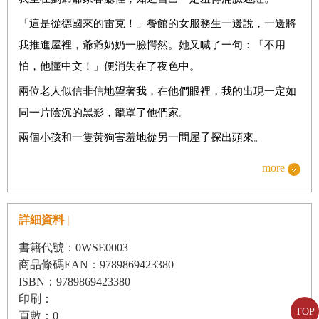
「
這是從德國來的雷克！
」
餐館的女服務生一邊說
，
一邊將
我推進屋裡
，
爺爺奶奶一臉愕然
。
她又喊了一句
：
「
不用
怕
，
他懂中文！
」
便消失在了夜色中
。
兩位老人似信非信地望著我
，
在他們眼裡
，
我的出現一定如
同一片陰沉的黑影
，
籠罩了他們家
。
兩個小孩和一隻黃狗害羞地從另一間屋子探出頭來
。
「
你好！
」
我笨拙地擺擺手問好
。
more
奶奶先開了口
，
「
你好
，
德國雷克
。
」
她大聲說
，
抬起手臂
輕輕撞了撞老伴
，
又指了個位子讓我坐下
。
不一會兒
，
我面
詳細資料 |
前的桌子上就擺上了茶和餅乾
，
接下來
，
她想聽聽我流落到
書籍代號：0WSE0003
她家的經過
。
商品條碼EAN：9789869423380
我結結巴巴地講了自己徒步旅行和我的壞脾氣
，
還有在旅館
ISBN：9789869423380
發生的不愉快
，
努力讓一切聽起來都在情理之中
。
說完後
，
印刷：
TOP
頁數：0
我看看劉家奶奶─這家裡看樣子是她說了算
。