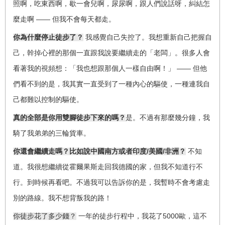
照啊，吃東西啊，歇一會兒啊，尿尿啊，跟人們說話呀，糾結怎
——
麼走啊
但我不會每天都走。
你為什麼停止徒步了？
我感覺自己失控了。我想重新自己把握自
己，幹掉心裡的那個一直跟我說要繼續走的「老闆」。很多人會
——
看著我的視頻想：「我也想跟那個人一樣自由啊！」
但他
們看不到的是，我其實一直受到了一種內心的驅使，一種連我自
己都難以控制的驅使。
真的全部是你用雙腳徒步下來的嗎？
是。不過有那麼幾分鐘，我
騎了我弟弟的三輪貨車。
/
/
你還會繼續走嗎？比如說中國南方或者印度
美國
非洲？
不知
道。我很想繼續從霍爾果斯走回我德國的家，但我不知道行不
行。到時候再看吧。不過我可以告訴你的是，我暫時不會考慮走
別的路線。我不想背叛我的路！
5000
你徒步花了多少錢？
一年的徒步行程中，我花了
歐，這不