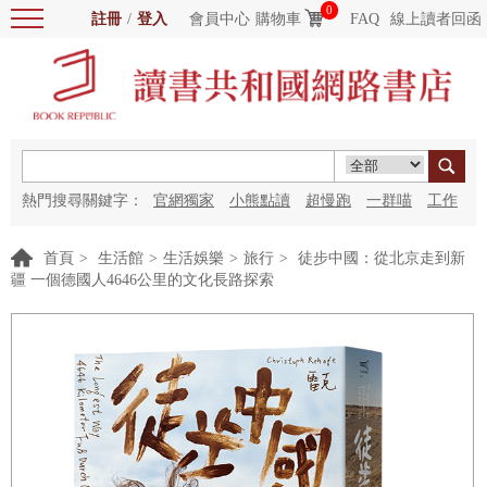
0
註冊
/
登入
會員中心
購物車
FAQ
線上讀者回函
熱門搜尋關鍵字：
官網獨家
小熊點讀
超慢跑
一群喵
工作
細胞
海洋圖書館
紅花
首頁
>
生活館
>
生活娛樂
>
旅行
>
徒步中國：從北京走到新
疆 一個德國人4646公里的文化長路探索