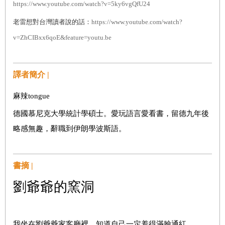
https://www.youtube.com/watch?v=5ky6vgQfU24
老雷想對台灣讀者說的話：
https://www.youtube.com/watch?
v=ZhCIBxx6qoE&feature=youtu.be
譯者簡介 |
麻辣tongue
德國慕尼克大學統計學碩士。愛玩語言愛看書，留德九年後
略感無趣，辭職到伊朗學波斯語。
書摘 |
劉爺爺的窯洞
我坐在劉爺爺家客廳裡
，
知道自己一定羞得滿臉通紅
。