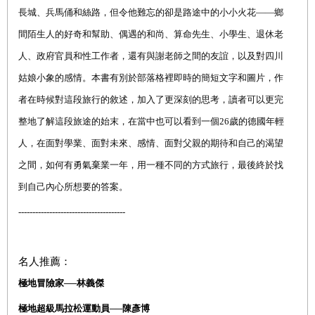
長城、兵馬俑和絲路，但令他難忘的卻是路途中的小小火花——鄉
間陌生人的好奇和幫助、偶遇的和尚、算命先生、小學生、退休老
人、政府官員和性工作者，還有與謝老師之間的友誼，以及對四川
姑娘小象的感情。本書有別於部落格裡即時的簡短文字和圖片，作
者在時候對這段旅行的敘述，加入了更深刻的思考，讀者可以更完
整地了解這段旅途的始末，在當中也可以看到一個
26
歲的德國年輕
人，在面對學業、面對未來、感情、面對父親的期待和自己的渴望
之間，如何有勇氣棄業一年，用一種不同的方式旅行，最後終於找
到自己內心所想要的答案。
--------------------------------------
名人推薦：
極地冒險家──林義傑
極地超級馬拉松運動員──陳彥博