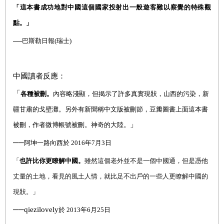
「這本書成功地對中國這個國家投射出一般遊客難以察覺的特殊觀
點。」
──巴斯勒日報(瑞士)
中國讀者反應：
「
各種被刪。
內容略淺顯，但揭示了許多真實現狀，山西的污染，新
疆甘肅的戈壁灘。另外有新聞稱中文版被刪節，豆瓣圖書上面這本書
」
被刪，作者微博帳號被刪。神奇的大陸。
──
阿坤一路向西於
2016
年
7
月
3
日
「
也許比你更瞭解中國。
雖然這個老外並不是一個中國通，但是憑他
丈量的土地，看見的風土人情，就比足不出戶的一些人更瞭解中國的
現狀。
」
──
qiezilovely
於
2013
年
6
月
25
日