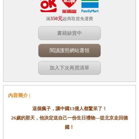
350元
滿
超商取貨免運費
書籍缺貨中
閱讀護照網站選領
加入下次再買清單
內容簡介 |
這個瘋子，讓中國13億人都驚呆了！
26歲的那天，他決定送自己一份生日禮物
—
從北京走回德
國！