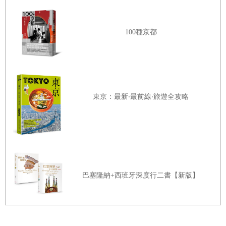
開穿不透的塵霧
。
我問小姑娘她說乾淨具體指的是什麼
，
她則似乎對我的無知
100種京都
驚訝不已
。
「
你不知道在北京白裙子可以穿一整天嗎？
」
她
說完
，
又小聲補充道
，
「
在這兒
，
幾個小時就變黑了
。
」
奶奶帶著兩個孩子回裡屋睡覺後
，
劉爺爺和我還在客廳裡坐
了一陣
，
喝茶
。
東京：最新‧最前線‧旅遊全攻略
他身體結實
，
話不多
，
桀驁不馴的頭髮旁分著
，
右眼皮微微
下垂
。
從前
，
他和這裡大部分男人一樣在礦上幹活
，
現在兒
子在外掙錢
，
他照顧孫兒孫女
。
不知怎的
，
我們聊到了
「
文化大革命
」
。
「
那時候慘啊
，
」
他聲音低沉
，
「
真是慘啊
。
」
巴塞隆納+西班牙深度行二書【新版】
這一段歷史是人們不樂於談及的
，
如果談到了
，
語氣也往往
和德國人談到
「
第三帝國
」
時相近
。
人們努力尋找一個客觀
中性的語調
，
謹慎地擇選每一個用詞
，
句子都以
「
他們
」
而