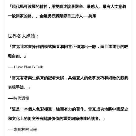
「現代馬可波羅的精神，用雙腳述說最艱辛、最感人、最有人文意義
一段回家的路。」金鐘獎行腳類節目主持人──吳鳳
世界各大媒體：
「雷克這本書操作的模式簡直和阿甘正傳如出一轍，而且還運行的輕
鬆自如。」
──1Live Plan B Talk
「雷克有著與生俱來的記者天賦，具備驚人的敘事技巧和細緻的戲劇
表現手法。」
──時代週報
「這是一本個人色彩極重，強而有力的著作。雷克成功地將中國歷史
和文化上的衝突等有閱讀價值的重要細節傳達給讀者。」
──東圖林根日報