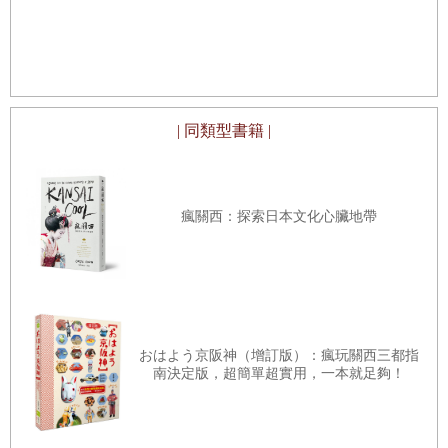
怯生生地問我
，
「
你有北京的照片嗎？
」
收錄超過12
日本的另一
問我有沒有北京的照片？！
短短兩分鐘
，
我翻出筆記型電腦放到桌上
。
「
北京！
」
第一張照片剛出現在螢幕上
，
她就高興地叫了起
| 同類型書籍 |
來
，
「
我也去過！
」
「
是嗎？
」
「
當然啦！
」
她看我的表情似乎在說
瘋關西：探索日本文化心臟地帶
，
這個問題真是荒謬
。
「
你什麼時候去的呀？
」
「
去年夏天
。
」
那時候她估計也就七
、
八歲吧
。
おはよう京阪神（增訂版）：瘋玩關西三都指
她的小臉上洋溢著自豪的光芒
，
「
北京可好啦！那兒很乾
南決定版，超簡單超實用，一本就足夠！
淨
。
」
乾淨？我想起了自己第一天到達北京的情景
，
想起了那散不