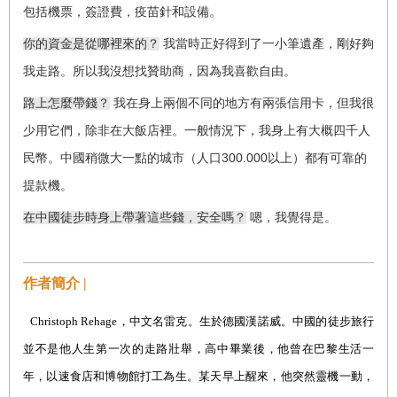
包括機票，簽證費，疫苗針和設備。
你的資金是從哪裡來的？
我當時正好得到了一小筆遺產，剛好夠
我走路。所以我沒想找贊助商，因為我喜歡自由。
路上怎麼帶錢？
我在身上兩個不同的地方有兩張信用卡，但我很
少用它們，除非在大飯店裡。一般情況下，我身上有大概四千人
300.000
民幣。中國稍微大一點的城市（人口
以上）都有可靠的
提款機。
在中國徒步時身上帶著這些錢，安全嗎？
嗯，我覺得是。
作者簡介 |
Christoph Rehage
，
中文名雷克。生於德國漢諾威。中國的徒步旅行
並不是他人生第一次的走路壯舉，高中畢業後，他曾在巴黎生活一
年，以速食店和博物館打工為生。某天早上醒來，他突然靈機一動，