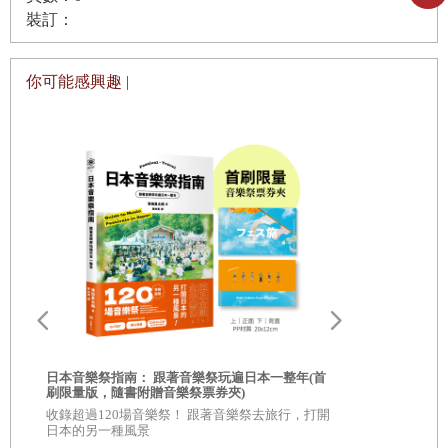
裝訂：
她點點頭
，
「
你可以在這兒睡
，
沒問題
。
」
「
但我真的不想給你們添麻煩！
」
你可能感興趣 |
「
哪裡的話！
」
她擺擺手
。
「
你們住的這個
……
窯洞
，
真是美！
」
我讚揚道
，
一邊故意
四下望望
。
粉刷得白亮的房間的確被佈置得非常舒適
：
電
視
、
沙發
、
桌子
，
還有那有幾分俗氣的沙灘掛曆
，
應有盡
有
。
人們幾乎不會意識到
，
這裡可是掘進山裡好幾公尺的窯
洞
。
奶奶臉上出現一抹自豪的微笑
，
「
全都是我們自己修的
。
實
用
，
冬天暖夏天涼
。
」
「
而且還那麼乾淨！你都是怎麼保持的呀？
」
爾
日本音樂祭指南： 跟著音樂祭玩遍日本一整年(首
刷限量版，隨書附贈音樂祭票券夾)
她臉上的笑容又綻開了些
，
因受了我恭維而搖搖頭
。
國
收錄超過120場音樂祭！ 跟著音樂祭去旅行，打開
日本音樂祭指
兩個小朋友終於壯起膽子走上前來
，
「
雷克叔叔
，
」
小女孩
日本的另一種風景