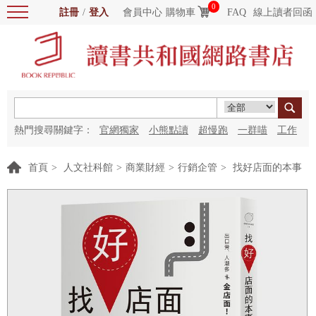
0
註冊
/
登入
會員中心
購物車
FAQ
線上讀者回函
熱門搜尋關鍵字：
官網獨家
小熊點讀
超慢跑
一群喵
工作
細胞
海洋圖書館
紅花
首頁
>
人文社科館
>
商業財經
>
行銷企管
>
找好店面的本事