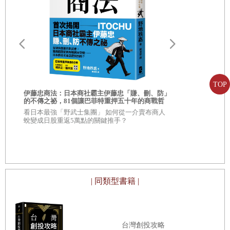
討，並且配合簡單的地圖，將複雜的空間邏輯清楚陳述。
不論你是當了幾十年的老闆，或是磨拳擦掌，想大展身手的
新手頭家！今天起，別再糟塌你的夢想了，仔細地看看這本
書吧！讀通了，起碼不敗，想贏，當然還是靠努力！
在序章中，作者用了非常細膩的手法，清楚地描繪了在東京
，
巨蛋旁邊，一個範圍不過幾百公尺之內的「商圈微氣候」！
TOP
伊藤忠商法：日本商社霸主伊藤忠「賺、刪、防」
AI素人的贏
之所以稱其為「微氣候」，意思是指它的範圍不大，卻因為
的不傳之祕，81個讓巴菲特重押五十年的商戰哲
優勢！讓AI
學
看日本最強「野武士集團」 如何從一介賣布商人
也能做到的
幾條大道與小路的交錯，對於空間所產生的巧妙變化，以及
超過15萬粉絲
蛻變成日股重返5萬點的關鍵推手？
AI」創辦人
辦公區、學生區、車站通勤族、巨蛋活動人潮…等等，各種
指令，簡單
人潮使用的型態與頻率的不同，使得商圈出現了截然不同的
風貌。
大哉問，究竟什麼樣的「地點」，適合開什麼樣的店？什麼
| 同類型書籍 |
樣的店，又適合什麼樣的「地點」？雞生蛋？蛋生雞？如果
都是標準答案，算不算回答了問題？
在「非日常」的區域，開「日常」的店！這不只是商圈操作
台灣創投攻略