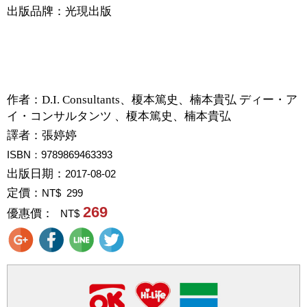
出版品牌：光現出版
作者：
D.I. Consultants、榎本篤史、楠本貴弘 ディー・ア
イ・コンサルタンツ 、榎本篤史、楠本貴弘
譯者：
張婷婷
ISBN：9789869463393
出版日期：
2017-08-02
定價：
NT$ 299
269
優惠價：
NT$