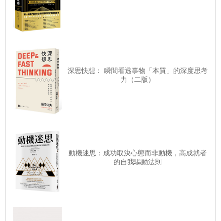
的策略而已，更是一套深層的心理學！在一個「相對陌生」
的區域中，所謂的「相對熟悉」，是多麼難能可貴的價值！
在「多種狀況中的多種階層」中，尋求一套最低門檻的認
同，這就不只商圈與人潮所呈現的數學問題那麼單純了。
不過，原則還是有例外！實際狀況也得看國情而定。
深思快想： 瞬間看透事物「本質」的深度思考
力（二版）
當全世界的零售業界都在深入研究7-11的經營模式，並將其
視為商業經營的典範時，從2009年進入印尼的7-11，卻在
2017年年中，將剩餘的136家門市全面關閉，分析原因，在
於印尼的顧客雖然非常喜愛7-11便利的WI-FI與舒適的環境，
卻不願意消費店內的商品，而在不堪長期負担沈重的成本壓
動機迷思：成功取決心態而非動機，高成就者
力下，連這麼强大的7-11也只能鳴金收兵，這一課，也許又
的自我驅動法則
是另一套值得研究的新教材！
在本書的第一章，作者完整地提出了一套以「地點」與「商
圈」兩大因素為基本架構，分別列出「顧客誘導設施」、
「辨識性」、「動線」…等十項因子的「營業額要素分