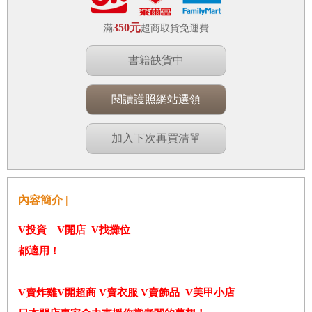
350元
滿
超商取貨免運費
書籍缺貨中
閱讀護照網站選領
加入下次再買清單
內容簡介 |
V
投資 V開店 V找攤位
都適用！
V賣炸雞V開超商 V賣衣服 V賣飾品 V美甲小店