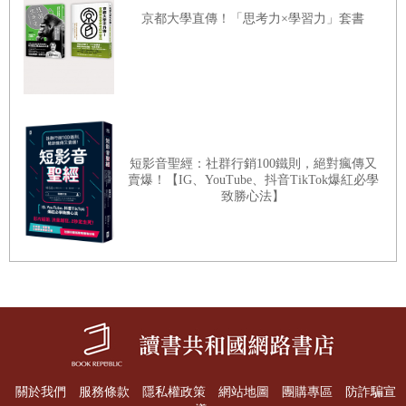
析」，這套以科學數據為內涵的分析模式，應該可以算的上
京都大學直傳！「思考力×學習力」套書
是目前國際零售業界，最「經典」的一套論述了了！
說到底，開店當老闆，應該不只是為了實現夢想或塑造形象
而已，最核心的目標，應該還是「營業額」！
但是究竟有多少經營了若干年的「老字號」，曾經針對這些
重要的因素或變數，作過深度的檢討？以技術為本位的主事
短影音聖經：社群行銷100鐵則，絕對瘋傳又
者、經營者，又何曾作過技術與信心之外的經營分析？過去
賣爆！【IG、YouTube、抖音TikTok爆紅必學
致勝心法】
的經驗，真的可以掌握未來的市場嗎？
這些年來，有多少的「老味道」，在物價、食材、房租...幾
波「漲聲」之後，看到手足無措的，撐不到半年一年就無奈
地關了燈，胆子大一點的，換套菜單，價格加個兩成，卻也
不知道還能撐多久…
一切，真的只是價錢問題嗎？數字背後的故事又是什麼？
商圈性質之謎！本書的第二章，作者舉出了幾個精彩的案
關於我們
服務條款
隱私權政策
網站地圖
團購專區
防詐騙宣
例，為什麼人潮熱絡的大學商圈，店家卻一直在換？因為大