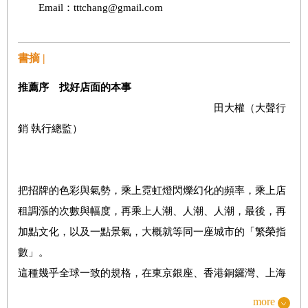
Email：tttchang@gmail.com
書摘 |
推薦序 找好店面的本事
田大權（大聲行
銷 執行總監）
把招牌的色彩與氣勢，乘上霓虹燈閃爍幻化的頻率，乘上店
租調漲的次數與幅度，再乘上人潮、人潮、人潮，最後，再
加點文化，以及一點景氣，大概就等同一座城市的「繁榮指
數」。
這種幾乎全球一致的規格，在東京銀座、香港銅鑼灣、上海
陸家嘴、首爾明洞、台北信義計畫區，甚至是紐約的第五大
more