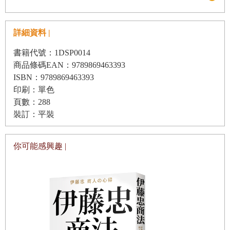
道、倫敦的新龐德街…，熱情奔放地複製著、閃亮著、舞動
著。
詳細資料 |
許多夢想，因為這些地段而變成了鑽石，更多夢想，想藉由
這些鑽石的折射，更加發光發熱，但是，畢竟淬煉鑽石的過
書籍代號：1DSP0014
商品條碼EAN：9789869463393
程並不容易，昨天的贏家與明天的輸家，在舞台邊上不停的
ISBN：9789869463393
換手，殘酷卻珍貴的經驗，也隨著輸贏而去，再多的可惜，
印刷：單色
最後留下的，也就只有可惜…
頁數：288
這是一本寫給夢想的書，實踐的方法卻是絕對的科學。
裝訂：平裝
作者秉持著日本傳統文化中，專業細緻的職人精神，透過科
學方法的彙整、分析，系統性地將一個店面經營者、企業領
你可能感興趣 |
導者，在規劃店面經營的「實業計畫」中，該考慮到的所有
主、客觀因素一一呈現。
本書中，完全看不到倚老賣老的「老生經驗談」，也不是摸
著水晶球天馬行空的「靈媒式預言」（這兩種是台灣房地產
市場「唯二」的論述形式），全都是「實事求是」的個案檢