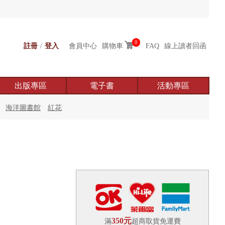
0
註冊
/
登入
會員中心
購物車
FAQ
線上讀者回函
出版專區
電子書
活動專區
海洋圖書館
紅花
350元
滿
超商取貨免運費