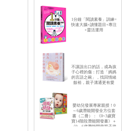
1分鐘「閱讀素養」訓練=
快速大腦+讀懂題目+專注
+靈活運用
不讓說出口的話，成為孩
子心裡的傷：打造「媽媽
的言語之碗」，找回情緒
餘裕，親子溝通更有愛
嬰幼兒發展專家親授！0
～6歲潛能開發全方位套
書（二冊）：《0~3歲寶
寶14階段潛能開發書》＋
《0～6歲潛能開發親子遊