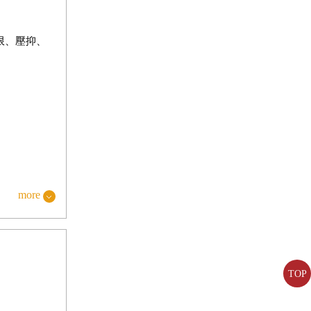
限、壓抑、
more
TOP