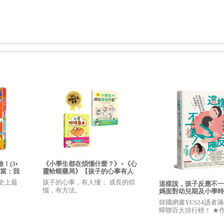
著我們所謂的「變魔術思考法」。
屜裡有答案，一切都沒問題！不過，要是抽屜裡是空的，那完蛋囉！
是長期被要求「一步到位」的後果。
其開口胡說八道，你還不如乖乖閉嘴。」這句話讓人聽了就超想嘗試
！(3•
《小學生都在煩惱什麼？》+《心
萬能」模式。因此，他無法忍受思考答案時的延宕（亦即「我（還）
上當：我
靈蛤蟆藥局》【孩子的心事有人
，成為
懂：SEL情緒成長套書】
。隨著孩子長大，他才能漸漸學會忍受這個「延宕」的過渡階段。
史上最
孩子的心事，有人懂； 成長的煩
這樣說，孩子反應不一
守財力
惱，有方法。
媽面對幼兒期及小學時
賺錢小高
顆星，超
說話練習，「先同理，
韓國網書YES24讀者
導」，溝通效果會更好
蟬聯百大排行榜！ ★
Instagram近15萬追