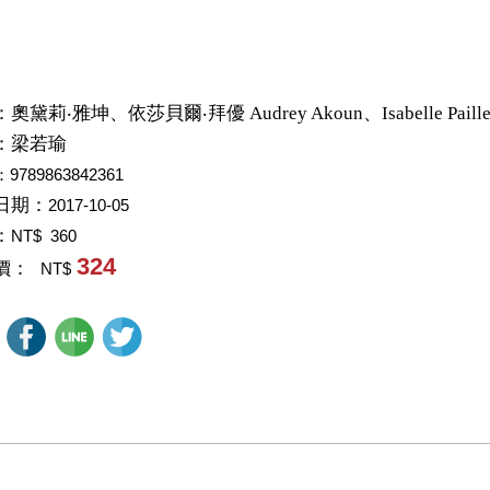
：
奧黛莉‧雅坤、依莎貝爾‧拜優 Audrey Akoun、Isabelle Paille
：
梁若瑜
：9789863842361
日期：
2017-10-05
：
NT$ 360
324
價：
NT$