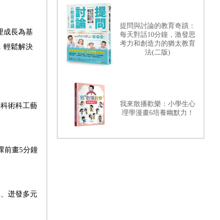
戲書》
提問與討論的教育奇蹟：
理成長為基
每天對話10分鐘，激發思
考力和創造力的猶太教育
，輕鬆解決
法(二版)
我來散播歡樂：小學生心
學科術科工藝
理學漫畫6培養幽默力！
課前畫5分鐘
想、迸發多元