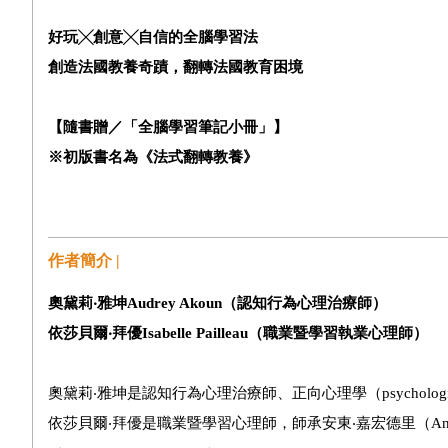
好玩╳創意╳自信的全腦學習法
創造法國教養奇蹟，翻轉法國教育困境
【隨書贈／「全腦學習筆記小冊」】
※初版書名為《法式翻轉教養》
作者簡介 |
奧黛莉‧雅坤
Audrey Akoun
（認知行為心理治療師
）
依莎貝爾‧拜優
Isabelle Pailleau
（職業暨學習執業心理師）
奧黛莉‧雅坤是認知行為心理治療師、正向心理學（psychologie 
依莎貝爾‧拜優是職業暨學習心理師，師承安東‧嘉宏德里（Antoine de