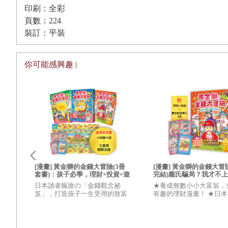
……
印刷：全彩
頁數：224
●
迷思
No.3
：孩子最常說「我不知道」！
裝訂：平裝
我們遇到很多兒童、青少年，甚至還有大人，他們時常運用
你可能感興趣 |
我們問他問題的時候，他會去打開腦袋裡的小抽屜。假如抽
就賞我們一句「我不知道」。
我們再次看到，這種運作模式是一種後天習得的自動反應，
「我不知道」這句話，很典型地代表著害怕犯錯。
誰小時候沒聽過大人說這句非常積極樂觀的鼓勵話語：「與
嗎？
[漫畫] 黃金獅的金錢大冒險(3冊
[漫畫] 黃金獅的金錢大冒險
處於「變魔術思考法」的孩子，還沒脫離年幼孩童特有的「
套書)：孩子必學，理財×投資×遊
完結)龐氏騙局？我才不
戲故事，從小養成高財商FQ小富
在異世界的錢錢升級任務
「我知道了」中間思考的間隔時間），這會帶給孩子挫折感
日本讀者瘋搶の「金錢觀念祕
★養成無數小小大富翁，
翁【套書限定贈「小錢變大錢」
真正有錢人的最終試煉【
看懂
笈」，打造孩子一生受用的致富
有趣的理財漫畫！ ★日本
大富翁闖關遊戲】附★角色對戰
+花錢力Lv UP】（附★
孩子
體質！★日本Amazon讀者平均
Amazon讀者平均4.8／5
牌卡12張
手．角色對戰牌卡4張）
4.8／5顆星，超級好評！
級好評！
離得
【小訣竅】
經科
中重