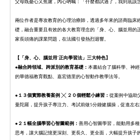
父母既憂心又焦慮，內心吶喊：「什麼都試過了，我到底該
兩位作者是專攻教育的心理治療師，透過多年來的諮商臨床
礎，融合重要且有效的各大教育理念的「身、心、腦並用的
家長頭痛的課業問題，在法國引發熱烈迴響。
【「身、心、腦並用˙正向學習法」三大特色】
●
融合跨領域、跨派別的教育基礎：
本書結合了腦科學、神經
的華德福教育觀點、嘉宏德里的心智動作教學法等。
●
１３個實際教養案例 ╳ ２０個輕鬆小練習：
從案例中協助
曼陀羅，提升孩子專注力、考試前做5分鐘健腦操，促進左右
●
２１幅全腦學習心智圖範例：
善用心智圖學習，能動用多種
思考，讓大腦記憶更深刻、更長久、更全面，大幅提升孩子