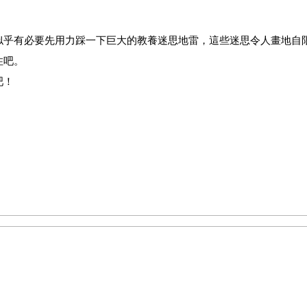
乎有必要先用力踩一下巨大的教養迷思地雷，這些迷思令人畫地自
住吧。
吧！