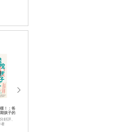
他們會劈頭
發言，不是
[漫畫] 黃金獅的金
不知道」和
套書)：孩子必學，
戲故事，從小養成高
日本讀者瘋搶の「
樣！：爸
翁【套書限定贈「
孩子關上門，不是拒絕你：看懂
笈」，打造孩子一
期孩子的
大富翁闖關遊戲】
叛逆、聽懂沉默，與青春期孩子
體質！★日本Amaz
再教
牌卡12張
滿分好評、
建立安心連結的實踐指南
4.8／5顆星，超級
──為覺得「越關心，孩子卻離得
！
作者
越遠」的父母而寫──★從神經科
蹤、影片超過
學到實用策略，陪你在距離中重