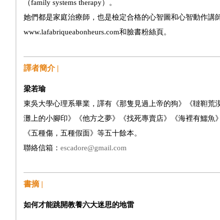
（family systems therapy）。
她們都是家庭治療師，也是檢定合格的心智圖和心智動作講
www.lafabriqueabonheurs.com和臉書粉絲頁。
譯者簡介 |
梁若瑜
東吳大學心理系畢業，譯有《那隻見過上帝的狗》《韃靼荒
灘上的小腳印》《他方之夢》《找死專賣店》《海裡有鱷魚
《五種傷，五種假面》等五十餘本。
聯絡信箱：
escadore@gmail.com
書摘 |
如何才能跳開教養六大迷思的地雷