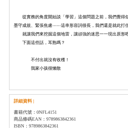
從實務的角度開始談「學習」這個問題之前，我們覺得似
墨守成規、緊張焦慮⋯⋯這串形容詞很長，我們還是就此打
就讓我們來挖掘這個地雷，讓頑強的迷思一一現出原形
下面這些話，耳熟嗎？
不付出就沒有收穫！
我家小孩很懶散
要多下苦心
這就是「人生」呀，要習慣
天底下哪有這麼簡單的事！
詳細資料 |
聰明或不聰明是天注定啦！
認真點！多用點心嘛！
書籍代號：0NFL4151
商品條碼EAN：9789863842361
ISBN：9789863842361