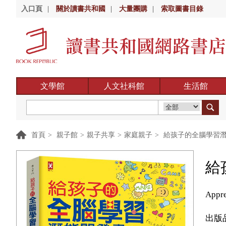
入口頁
|
關於讀書共和國
|
大量團購
|
索取圖書目錄
文學館
人文社科館
生活館
首頁
>
親子館
>
親子共享
>
家庭親子
>
給孩子的全腦學習
給
Appre
出版