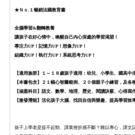
★Ｎｏ.１暢銷法國教育書
全腦學習
&
翻轉教養
讓孩子在好心情中，喚醒自己內心深處的學習渴望！
專注力
UP
！記憶力
UP
！想像力
UP
！
組織力
UP
！執行力
UP
！系統思考力
UP
！
【適用族群】
１～１８歲孩子適用
：幼兒、小學生、國高中
【本書包含】
２１幅心智圖範例、２０個親子小練習，及各
【涵蓋科目】
語文、數學、地理、歷史、閱讀訣竅、心得寫
【激發潛能】
活化孩子大腦、找回自信與樂趣、提高學習效
孩子上學老是提不起勁、課業挫折感不斷？難以專心，課文