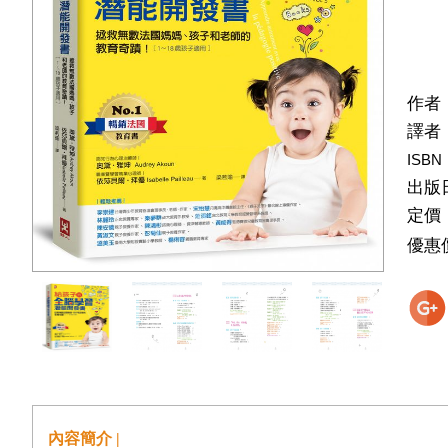
作者
譯者
ISBN
出版
定價
優惠
內容簡介 |