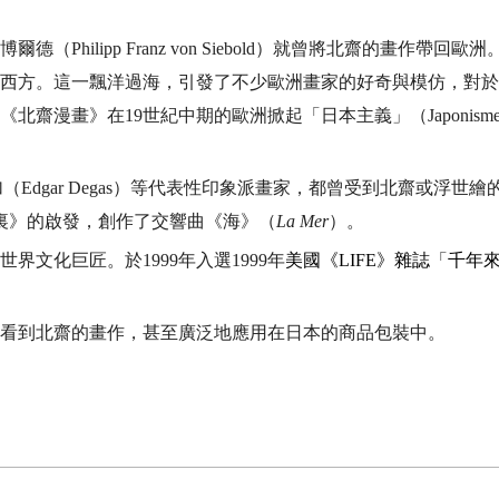
博爾德（
Philipp Franz von Siebold
）就曾將北齋的畫作帶回歐洲
西方。這一飄洋過海，引發了不少歐洲畫家的好奇與模仿，對於
《北齋漫畫》在
19
世紀中期的歐洲掀起「日本主義」（
Japonism
加（
Edgar Degas
）等代表性印象派畫家，都曾受到北齋或浮世繪
裏》的啟發，創作了交響曲《海》（
La Mer
）。
世界文化巨匠。於
1999
年入選
1999
年
美國《LIFE》雜誌
「
千年
看到北齋的畫作，甚至廣泛地應用在日本的商品包裝中。