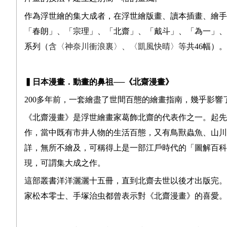
作為浮世繪的集大成者，在浮世繪版畫、讀本插畫、繪手
「春朗」、「宗理」、「北齋」、「戴斗」、「為一」、
系列（
含〈神奈川衝浪裏〉、〈凱風快晴〉等
共46幅）。
▍
日本漫畫．動畫的鼻祖
──
《北齋漫畫》
200多年前，一套繪盡了世間百態的繪畫指南，幾乎影
《北齋漫畫》是浮世繪畫家葛飾北齋的代表作之一。起先
作，當中既有市井人物的生活百態，又有鳥獸蟲魚、山川
詳，無所不繪及，可稱得上是一部江戶時代的「圖解百科
現，可謂集大成之作。
這部叢書洋洋灑灑十五冊，直到北齋去世以後才出版完。
家松本零士、手塚治虫都曾表示對《北齋漫畫》的喜愛。