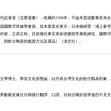
時代起著迷《北齋漫畫》，收藏約1500本，不論本質或數量皆為
10屆國際浮世繪學會賞。其本業是在東京．日本橋經營「浦上蒼
作家．立原正秋。目前擔任東京美術俱樂部常務取締役、國際浮
．朝鮮古陶器的鑑賞方法及選品》（淡交社）。
文學博士。專攻文化形態論，以代表台灣文化的歌仔戲為對象，
界數載並兼任日商隨行翻譯、口譯。目前任職於競爭激烈不見天