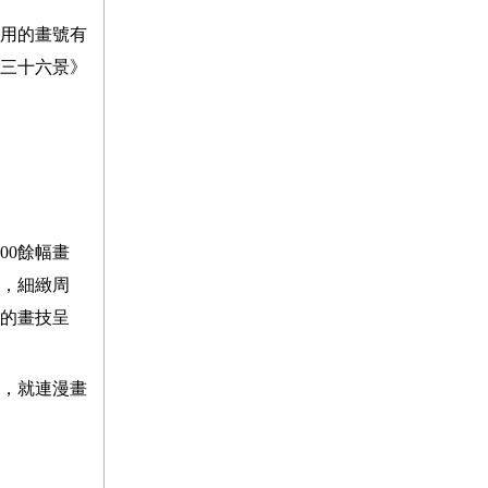
用的畫號有
嶽三十六景》
00餘幅畫
，細緻周
的畫技呈
，就連漫畫