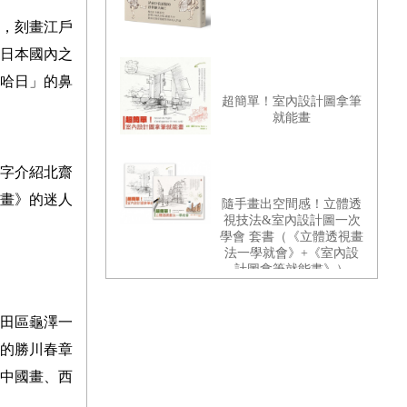
，刻畫江戶
日本國內之
哈日」的鼻
超簡單！室內設計圖拿筆
就能畫
字介紹北齋
漫畫》的迷人
隨手畫出空間感！立體透
視技法&室內設計圖一次
學會 套書（《立體透視畫
法一學就會》+《室內設
計圖拿筆就能畫》）
墨田區龜澤一
名的勝川春章
中國畫、西