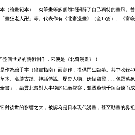
本（繪畫範本）、肉筆畫等多個領域開辟了自己獨特的畫風。曾
「畫狂老人卍」等。代表作有《北齋漫畫》（全15篇）、《富
響了整個世界的藝術創作，它便是《北齋漫畫》！
是作為繪手本（繪畫指南）而創作，提供門生臨摹。其中收錄40
草木、名勝古蹟、神話傳說、歷史人物、妖怪幽靈……包羅萬象
全書」，融貫北齋對人事物的細緻觀察，並透過他千錘百鍊而成
它對後世的影響之大，被認為是日本現代漫畫，甚至動畫的鼻祖