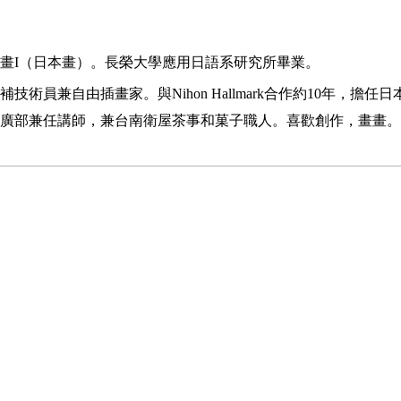
畫I（日本畫）。長榮大學應用日語系研究所畢業。
員兼自由插畫家。與Nihon Hallmark合作約10年，擔任
廣部兼任講師，兼台南衛屋茶事和菓子職人。喜歡創作，畫畫。