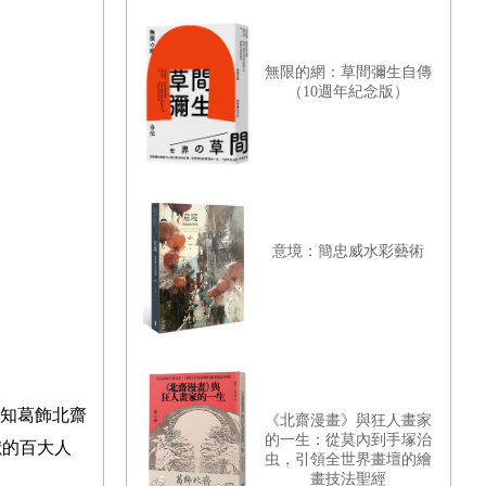
無限的網：草間彌生自傳
（10週年紀念版）
意境：簡忠威水彩藝術
不知葛飾北齋
《北齋漫畫》與狂人畫家
的一生：從莫內到手塚治
獻的百大人
虫，引領全世界畫壇的繪
畫技法聖經