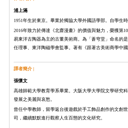
浦上滿
1951年生於東京。畢業於獨協大學外國語學部。自學生
2016年致力於傳達《北齋漫畫》的價值與魅力，榮獲第
易東洋古陶器為主的古董美術商。為「蒼穹堂」命名的是
任理事、東洋陶磁學會監事。著有《跟著古美術商學中國
譯者簡介 |
張懷文
高雄師範大學教育學系畢業。大阪大學大學院文學研究科
發展之美麗與哀愁。
曾任中學教師，留學返台後遊戲於手工飾品創作的文創世
司，繼續默默進行觀察人生百態的文化研究。