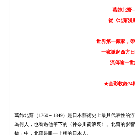
葛飾北齋
─
從《北齋漫
世界第一藏家，帶
一窺掀起西方日
流傳逾一世
★
全彩收錄
74
葛飾北齋（1760～1849）是日本藝術史上最具代表
為何人，也看過他筆下的〈神奈川衝浪裏〉。北齋的影響
物」中，北齋是唯一上榜的日本人。