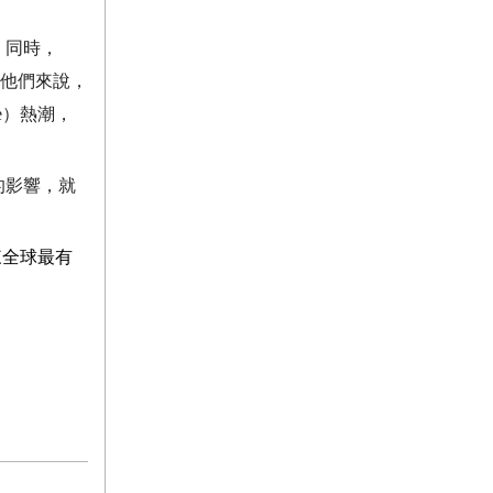
。同時，
他們來說，
e
）熱潮，
的影響，就
來全球最有