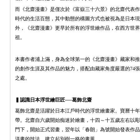
而《北齋漫畫》是僅次於《富嶽三十六景》的北齋代表作
時代的生活百態，其中動態的構圖方式也被視為是日本現
外，《北齋漫畫》更早於所有的浮世繪作品，在西方世界
祖。
本書作者浦上滿，身為全球第一的《北齋漫畫》藏家和推
的創作生涯及其作品的魅力，搭配由藏家角度嚴選的74
之處。
▍
認識日本浮世繪巨匠
──
葛飾北齋
葛飾北齋是活躍於日本江戶時代的浮世繪畫家。寶曆十年
帶。北齋自六歲開始痴迷於繪畫，十四～十五歲左右以彫
門下，開始正式習畫，翌年以「春朗」為號開始發表作品
洋畫的技法，建立起別樹一格的畫風。