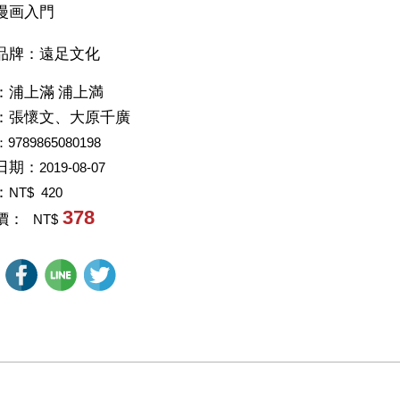
漫画入門
品牌：遠足文化
：
浦上滿 浦上満
：
張懷文、大原千廣
：9789865080198
日期：
2019-08-07
：
NT$ 420
378
價：
NT$