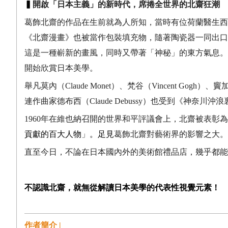
▍
開啟「日本主義」的新時代，席捲全世界的北齋狂潮
葛飾北齋的作品在生前就為人所知，當時有位荷蘭醫生西
《北齋漫畫》也被當作包裝填充物，隨著陶瓷器一同出口
這是一種嶄新的畫風，同時又帶著「神秘」的東方氣息。
開始欣賞日本美學。
舉凡莫內（
Claude Monet
）、梵谷（
Vincent Gogh
）、竇
連作曲家德布西（
Claude Debussy
）也受到《神奈川沖浪
1960
年在維也納召開的世界和平評議會上，北齋被表彰為
貢獻的百大人物
」
。足見
葛飾北齋對藝術界的影響之大。
直至今日，不論在日本國內外的美術館禮品店，幾乎都能
不認識北齋，就無從解讀日本美學的代表性視覺元素！
作者簡介 |