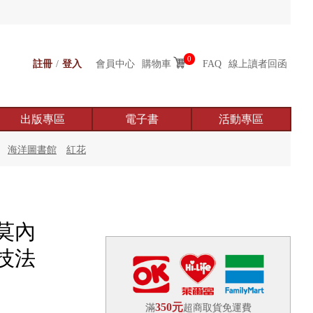
0
註冊
/
登入
會員中心
購物車
FAQ
線上讀者回函
出版專區
電子書
活動專區
海洋圖書館
紅花
莫內
技法
350元
滿
超商取貨免運費