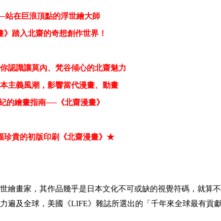
─
站在巨浪頂點的浮世繪大師
畫》踏入北齋的奇想創作世界！
你認識讓莫內、梵谷傾心的北齋魅力
本主義風潮，影響當代漫畫、動畫
紀的繪畫指南
──
《北齋漫畫》
幅珍貴的初版印刷《北齋漫畫》
★
性的浮世繪畫家，其作品幾乎是日本文化不可或缺的視覺符碼，就算
力遍及全球，美國《LIFE》雜誌所選出的「千年來全球最有貢