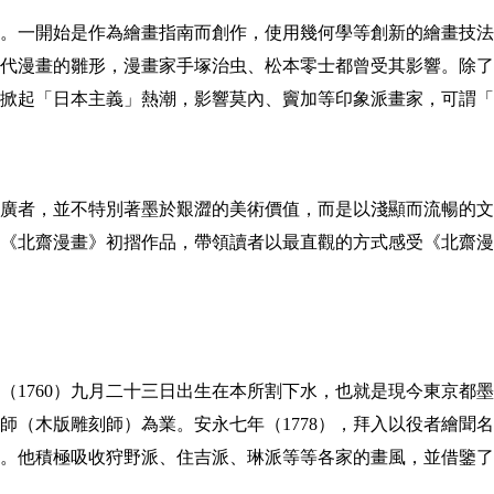
。一開始是作為繪畫指南而創作，使用幾何學等創新的繪畫技法
代漫畫的雛形，漫畫家手塚治虫、松本零士都曾受其影響。除了
掀起「日本主義」熱潮，影響莫內、竇加等印象派畫家，可謂「
廣者，並不特別著墨於艱澀的美術價值，而是以淺顯而流暢的文
張《北齋漫畫》初摺作品，帶領讀者以最直觀的方式感受《北齋
（1760）九月二十三日出生在本所割下水，也就是現今東京都
師（木版雕刻師）為業。安永七年（1778），拜入以役者繪聞
。他積極吸收狩野派、住吉派、琳派等等各家的畫風，並借鑒了