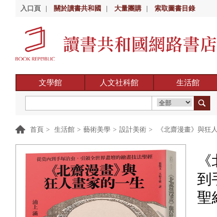
入口頁
|
關於讀書共和國
|
大量團購
|
索取圖書目錄
文學館
人文社科館
生活館
首頁
>
生活館
>
藝術美學
>
設計美術
>
《北齋漫畫》與狂人
《
到
聖