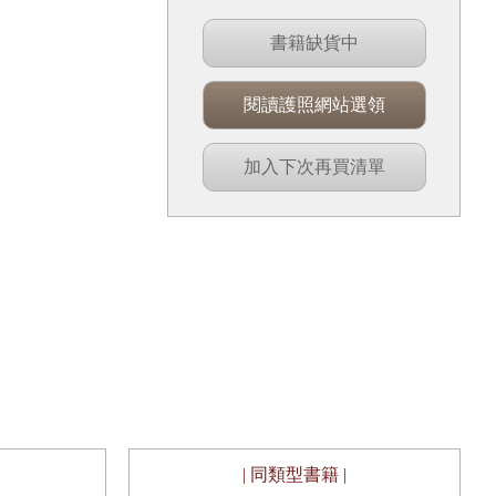
書籍缺貨中
閱讀護照網站選領
加入下次再買清單
| 同類型書籍 |