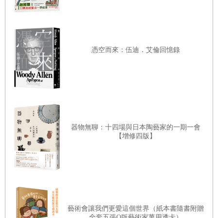
‧圖層設計
【練習】
用圖像閱讀解析設計原則
憑空而來：伍迪．艾倫回憶錄
器物無聊：十四場與日本陶藝家的一期一會
【增修四版】
藝術會讓我們更愛這個世界（紙本書隨書附贈
全套五張Q版藝術家萬用透卡）