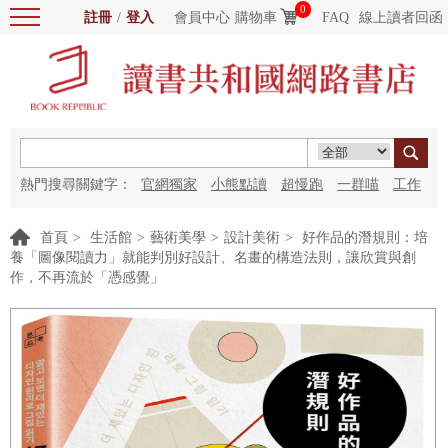
0
註冊
/
登入
會員中心
購物車
FAQ
線上讀者回函
熱門搜尋關鍵字：
官網獨家
小熊點讀
超慢跑
一群喵
工作
細胞
海洋圖書館
紅花
首頁
>
生活館
>
藝術美學
>
設計美術
>
好作品的潛規則：培
養「圖像閱讀力」就能判別好設計、名畫的構造法則，讓欣賞與創
作，不再流於「憑感覺」