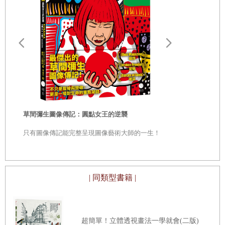
‧細節的使用原則
‧分組
‧過場轉換
‧聲波設計
‧封閉式和開放式
‧凹凸式構圖
畫家之眼：
從題材到技法
‧逆流的焦點
珍藏版】
從觀看生活
草間彌生圖像傳記：圓點女王的逆襲
求…… 像藝
‧焦點位置的差異
見永恆之美
只有圖像傳記能完整呈現圖像藝術大師的一生！
‧利用形狀對比吸引視線
‧前奏與結尾
‧S曲線設計
| 同類型書籍 |
‧重疊設計
‧裁切設計
超簡單！立體透視畫法一學就會(二版)