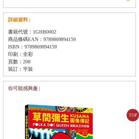
‧隨著不同年齡的設計變化
詳細資料 |
‧均等面積‧高面積‧極端面積對比的設計特徵
‧看美術史中的比例變化
書籍代號：1GHB0002
商品條碼EAN：9789869894159
‧動態設計與靜態設計
ISBN：9789869894159
‧重量的位置：重頭＆重尾
印刷：全彩
頁數：208
‧刺激情緒的壓力調節
裝訂：平裝
PART 2
單純的美麗
你可能感興趣 |
‧單純化
‧利用空間深淺創造距離感
TOP
‧視覺強調
‧連結感與分離感