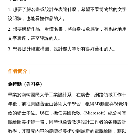
1.
想要了解名畫或設計在表達什麼，希望不看博物館的文字
說明牆，也能看懂作品的人。
2.
想要解析作品、看懂名畫，將自身抽象感受，有系統地用
文字表達，甚至評論的人。
3.
想要提升繪畫構圖、設計能力等所有喜好藝術的人。
作者簡介 |
金持勳（
김지훈
）
畢業於南韓國民大學工業設計系，在廣告、網路領域工作十
年後，前往美國舊金山藝術大學學習，獲得3D動畫與視覺特
效的碩士學位。現在，擔任美國微軟（Microsoft）總公司電
腦繪圖美術師一職，同時也負責教導設計工作者的各種設計
教學，其研究內容的範疇從美術史到最新的電腦繪圖，藉以