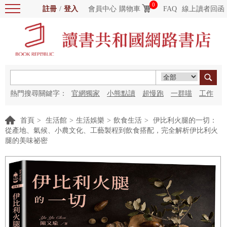
0
註冊
/
登入
會員中心
購物車
FAQ
線上讀者回函
熱門搜尋關鍵字：
官網獨家
小熊點讀
超慢跑
一群喵
工作
細胞
海洋圖書館
紅花
首頁
>
生活館
>
生活娛樂
>
飲食生活
>
伊比利火腿的一切：
從產地、氣候、小農文化、工藝製程到飲食搭配，完全解析伊比利火
腿的美味祕密