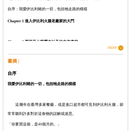
自序：我愛伊比利豬的一切，包括牠走路的模樣
Chapter 1
進入伊比利火腿老廠家的大門
Chapter 2
西班牙火腿歷史以及地中海森林
more
書摘 |
Chapter 3
伊比利火腿四大產區與匠人精神
自序
Chapter 4
伊比利火腿的工藝：海鹽、時間、滿滿的熱忱
我愛伊比利豬的一切，包括牠走路的模樣
Chapter 5
好好享受，慢慢品嘗，你也是品鑑家
這幾年在臺灣多家餐廳，或是進口超市都可見到伊比利火腿，卻
常常聽到許多對於這食物的誤解或迷思。
「你要買這個，是
40
個月的。」
Chapter 6
伊比利火腿的吃法、美味搭配及食譜