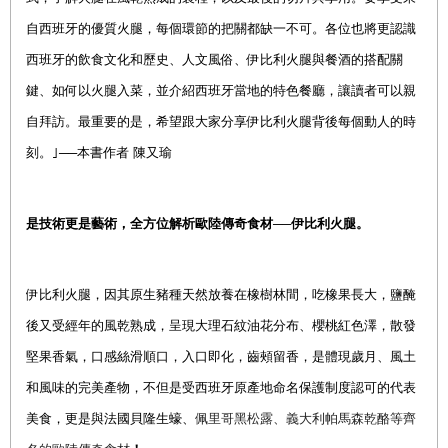
自西班牙的優質火腿，每個環節的把關都缺一不可。各位也將更認識
西班牙的飲食文化和歷史、人文風俗、伊比利火腿與餐酒的搭配關
鍵、如何以火腿入菜，並介紹西班牙當地的特色餐廳，讓讀者可以親
自拜訪。最重要的是，希望跟大家分享伊比利火腿背後每個動人的時
刻。｣
──本書作者
陳又瑜
是技術更是藝術，全
方位
解析歐陸傳奇食材──伊比利火腿。
伊比利火腿，因其原生豬種天然放養在橡樹林間，吃橡果長大，鹽醃
後又受經年的風乾熟成，呈現大理石紋油花分布、櫻桃紅色澤，散發
堅果香氣，口感絲滑順口，入口即化，齒頰留香，是體現歲月、風土
和風味的完美產物，不但是受西班牙原產地命名保護制度認可的代表
美食，更是與法國貝隆生蠔、
佩里哥黑松露、義大利帕馬森乾酪等齊