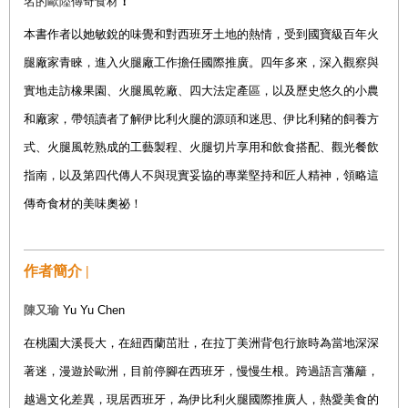
名的歐陸傳奇食材
！
本書作者以她敏銳的味覺和對西班牙土地的熱情，受到國寶級百年火
腿廠家青睞，進入火腿廠工作擔任國際推廣。四年多來，深入觀察與
實地走訪橡果園、火腿風乾廠、四大法定產區，以及歷史悠久的小農
和廠家，帶領讀者了解伊比利火腿
的源頭和迷思、伊比利豬的飼養方
式、火腿風乾熟成的工藝製程
、火腿
切片享用和飲食搭配、
觀光餐飲
指南
，以及
第四代傳人不與現實妥協的專業堅持和匠人精神，
領略這
傳奇食材的美味奧祕
！
作者簡介 |
陳又瑜
Yu Yu Chen
在桃園大溪長大，在紐西蘭茁壯，在拉丁美洲背包行旅時為當地深深
著迷，漫遊於歐洲，目前停腳在西班牙，慢慢生根。跨過語言藩籬，
越過文化差異，現居西班牙，為伊比利火腿國際推廣人，熱愛美食的