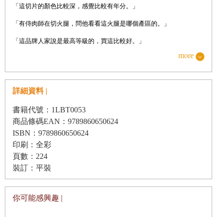
「這切片的顏色比較深，感覺比較有年分。」
「有侍肉師在切火腿，問他看看這火腿是哪個產區的。」
Chapter 7
專業吃貨帶你尋找伊比利火腿
「這品牌人家說是最高等級的，買這比較好。」
1
聖塞巴斯提安
more
「標籤上寫上伊比利豬的血統是
100%
，感覺比較高貴。」
2
馬德里
「這豬肘比較細，豬的運動量肯定比較大。」
3
薩拉曼卡
詳細資料 |
聽到這些評論時，我常常笑而不答，因為解釋起伊比利豬並非三
4
巴塞隆納
言兩語即可說清。伊比利火腿被列為世界珍貴食材，也是傳奇的食
書籍代號：1LBT0053
商品條碼EAN：9789860650624
材，曾經在臺灣風靡一時，卻沒有機會讓臺灣民眾好好認識它，實為
Chapter 8
伊比利火腿的迷思
ISBN：9789860650624
可惜。
印刷：全彩
1
總之，該怎麼享受一盤伊比利火腿？
網路上的資訊很多，但未必都正確；即便是通曉切火腿技術的切
頁數：224
2
市面上賣的伊比利亞火腿，
100%
才是最好的嗎？
裝訂：平裝
肉師，多數卻沒有經過火腿知識的專業訓練，很可能誤導消費者。正
3
伊比利火腿前腿及後腿有什麼不同？
因如此，我很渴望與讀者分享，究竟是什麼讓伊比利火腿這麼特別？
你可能感興趣 |
4
伊比利亞火腿熟成時間越多年越好？
它的名氣從何而來？書中每篇文章都由我親自訪問，到不同的伊比利
5
火腿中的白色小點是什麼？
火腿廠家，蒐集第一手資料。也來自我在這行業多年經驗中，得到的