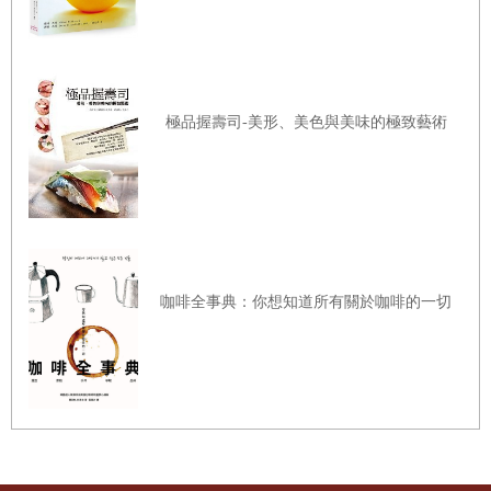
訪。最重要的是，希望跟大家分享伊比利火腿背後每個動人的時刻。
而出版這本書，並交到讀者手上，也算是對每天清晨五點即起趕豬的
牧豬人，以及每天不曾停休的
Carrasco
兄弟一個小小的贈禮。
極品握壽司-美形、美色與美味的極致藝術
Chapter 1
進入伊比利火腿老廠家的大門
西班牙在過去二十多年來，分子料理名廚阿德里亞（
Ferran
Adrià
）改變了西班牙的廚藝模式，他大膽又充滿實驗精神，在西班牙
咖啡全事典：你想知道所有關於咖啡的一切
颳起「分子旋風」。這位加泰隆尼亞大廚發明「解構主義」的廚藝技
巧，顛覆世人對於一道菜既有的想像，創造出在視覺、觸覺、味覺等
五感上都帶有衝擊性的呈現方式，這在西班牙無疑是一項創新。但是
這幾年來，人們開始回到食物本身，甚至開始推崇傳統料理的方式，
用自然的食材呈現出大家熟悉的味道。
西班牙的廚藝世界，分分秒秒在進化，廚師渴望有好的食材，並