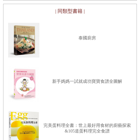
地都有優質，並對生態友善的食材，需要去認識並深入了解。
| 同類型書籍 |
四年前，我加入西班牙百年火腿廠
Carrasco
的團隊。而伊比利火
腿，是西班牙最具代表性的美食之一。多年以來，我在旁記錄了不少
第一手資料，讀者能由當地的生態、物種、氣候以及風俗習慣，一窺
泰國廚房
伊比利火腿之所以成為歐陸傳奇食材的原因。我也記錄了這難得一見
的家族企業，堅定地阻擋西班牙市場工業化的滲入。跟西班牙家族一
起工作，我發現他們與臺灣人有好多共通處，其中之一，愛吃；之
二，懂吃。午餐時間就開始討論起下週晚餐要在哪一間餐廳用餐，哪
新手媽媽一試就成功寶寶食譜全圖解
家的食材新鮮，哪位主廚的風格簡約，但是凸顯出食材的美味。
有了這本書，讀者將知道這傳奇食材的源頭，伊比利豬的飼養方
式，了解火腿在風乾熟成的製程，以及最後的切片與享用。要享受來
自西班牙的優質火腿，每個環節的把關都缺一不可。各位也將更加認
識西班牙的飲食文化和歷史、人文風俗、伊比利火腿與餐酒的搭配關
完美蛋料理全書：世上最好用食材的廚藝探索
&105道蛋料理完全食譜
鍵、如何以火腿入菜，並介紹西班牙當地的特色餐廳，讓讀者親自拜