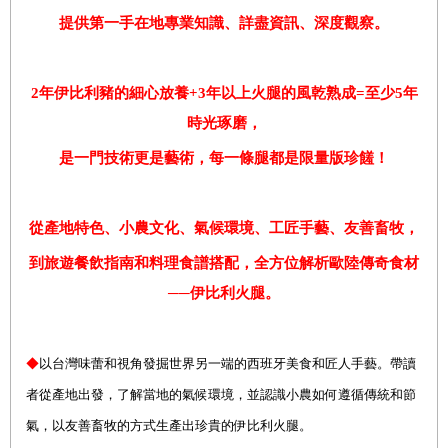
提供第一手在地專業知識、詳盡資訊、深度觀察。
2
年伊比利豬的細心放養+3年以上火腿的風乾熟成=至少5年
時光琢磨，
是一門技術更是藝術，每一條腿都是限量版珍饈
！
從產地特色、小農文化、氣候環境、工匠手藝、
友善畜牧
，
到旅遊
餐飲指南和
料理食譜
搭配
，全
方位
解析歐陸傳奇食材
──伊比利火腿。
◆
以台灣味蕾和視角發掘世界另一端的西班牙美食和匠人手藝。帶讀
者從產地出發，了解當地的氣候環境，並認識小農如何遵循傳統和節
氣，以友善畜牧的方式生產出珍貴的伊比利火腿。