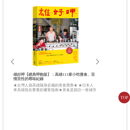
知識，希望將這食材的特別之處，分享給大家。藉由伊比利火腿，可
6
吃伊比利火腿會變胖嗎？需要把脂肪部分切除嗎？
以窺見西班牙，感受當地的自然生態，有不同香味的堆疊，以及對美
7
除了書中提到的酒品搭配，還有哪些飲品可以搭配呢？
食的指引。也看到西班牙的農牧業，對於傳統，當地人是遵循還是放
棄。也看到人與人之間的情感交織下的西班牙風景。
後記：以不同角度體驗西班牙吃的文化
從初來乍到西班牙，至今已經第八個年頭，仍每天發現新的味
道。我認識一群堅持著上一世代做法的迷人小農，他們尊重土地，維
雄好呷╳雄
書】
持生態平衡，用自己堅信的方式，與這片土地溝通。在西班牙許多地
★從「好呷
合★ \\\
區，至今仍依據季節更迭，進行放牧甚至是游牧，維持最天然的放養
雄好呷【經典呷飽版】：高雄111家小吃慢食、至
敵手///
情至性的尋味紀錄
方式和食物製作工序。寫書其實是我埋藏在心中多年的種子，在西班
★台灣人遊高雄隨身必備的美食寶典★ ★日本人
來高雄指名要看的饕客指南★美食是探訪一座城市
牙的這幾年，我的工作與生活，都和當地食材相關，曾經在工業化的
最傑出的理由！ 在高雄，處處都有難以撼動的古
TOP
早美味地標。
肉品公司任職，當我看到包裝廠每隻雞腿的大小重量一樣、豬肉的切
好
生
片每片大小一致，再看到牠們的生長環境，是密集飼養的詮釋：動物
沒有活動空間，沒有完善的通風設備，也缺乏採光。當遇到這樣的工
業化食品，我應當遠離，更沒辦法在這樣的企業繼續工作。我相信各