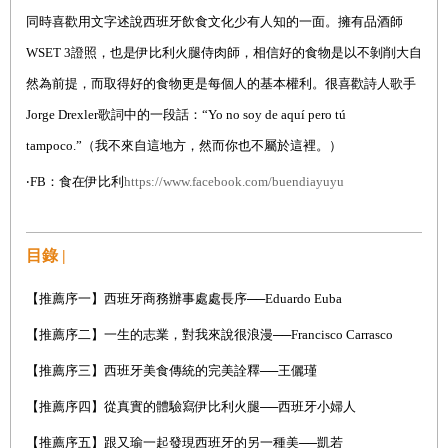
同時喜歡用文字述說西班牙飲食文化少有人知的一面。擁有品酒師
WSET 3
證照，也是伊比利火腿侍肉師，相信好的食物是以不剝削大自
然為前提，而取得好的食物更是每個人的基本權利。很喜歡詩人歌手
Jorge Drexler
歌詞中的一段話：
“Yo no soy de aquí pero tú
tampoco.”
（我不來自這地方，然而你也不屬於這裡。）
‧
FB
：食在伊比利
https://www.facebook.com/buendiayuyu
目錄 |
【推薦序一】西班牙商務辦事處處長序──
Eduardo Euba
【推薦序二】一生的志業，對我來說很浪漫──
Francisco Carrasco
【
推薦序三
】
西班牙美食傳統的完美詮釋──王儷瑾
【
推薦序四
】
從真實的體驗寫伊比利火腿──西班牙小婦人
【
推薦序五
】
跟又瑜一起發現西班牙的另一種美
──
凱若