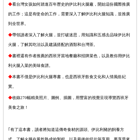
◆
看台灣女孩如何踏進百年歷史的伊比利火腿廠，開始這份國際推廣
的工作；這是有使命的工作，需要深入了解伊比利火腿知識，並推廣
到全世界。
◆
帶領讀者深入了解火腿，並打破迷思，用知識和五感去品味伊比利
火腿，了解其吃法以及建議搭配的酒類和台灣茶。
◆
書裡還有作者推薦的西班牙當地餐廳和招牌菜色，以及教你用伊比
利火腿入菜的美味食譜。
◆
本書不僅是伊比利火腿專書，也是西班牙飲食文化和人情風俗紀
實。
◆
收錄
27
0
幅
精美照片
、圖例、插圖
，
用豐富的視覺
呈現
導覽
西班牙
美食之旅
！
｢有了這本書，讀者將知道這傳奇食材的源頭、伊比利豬的飼養方
式，了解火腿在風乾熟成的製程，以及最後的切片與享用。要享受來