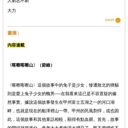
人窮志不窮
大力
more
猿塚
人魚之海
書摘 |
破產
內容連載
裸川
道義
〈喀嚓喀嚓山〉（節錄）
女賊
紅色大鼓
〈喀嚓喀嚓山〉這個故事中的兔子是少女，慘遭敗北的狸貓
風雅人士
則是愛上兔子少女的醜男──在我看來這已是不容置疑的儼
遊興戒
然事實。據說這個故事發生在甲州富士五湖之一的河口湖
吉野山
畔，也就是現在的船津裡山一帶。甲州的民風剽悍，或也因
此，這個故事和其他童話相較，顯得有點血腥。首先，故事
的開頭就很過分。拿老太太煮肉湯太殘忍了，既不滑稽也不