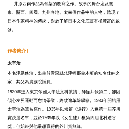
──井原西鶴作品為骨架的改寫之作。故事的舞台遍及關
東、關西、四國、九州各地。太宰借作品中的人物，體現了
日本作家精神的傳統，對於了解日本文化底蘊有極豐富的啟
發。
作者簡介 |
太宰治
本名津島修治，出生於青森縣北津輕郡金木町的知名仕紳之
家，其父為貴族院議員。
1930
年進入東京帝國大學法文科就讀，師從井伏鱒二，卻因
1933
傾心左翼運動而怠惰學業，終致遭革除學籍。
年開始用
1935
太宰治為筆名寫作。
年以短篇《逆行》入選第一屆芥川
1939
賞決選名單，並於
年以《女生徒》獲第四屆北村透谷
獎，但始終與他最想贏得的芥川賞無緣。