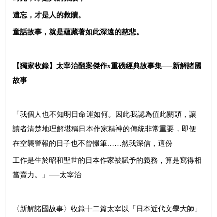
遺忘，才是人的救贖。
童話故事，就是蘊藏著如此深遠的慈悲。
【獨家收錄】太宰治翻案傑作
x
重磅經典故事集──新解諸國
故事
「我個人也不知明日命運如何。因此我認為值此關頭，讓
讀者清楚地理解堪稱日本作家精神的傳統非常重要，即便
在空襲警報的日子也不曾輟筆
……
然我深信，這份
工作是生於昭和聖世的日本作家被賦予的義務，算是寫得相
當賣力。」──太宰治
〈新解諸國故事〉收錄十二篇太宰以「日本近代文學大師」