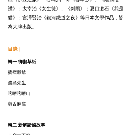
讚》；太宰治《女生徒》、《斜陽》；夏目漱石《我是
貓》；宮澤賢治《銀河鐵道之夜》等日本文學作品，皆
為大牌出版。
目錄 |
輯一
御伽草紙
摘瘤爺爺
浦島先生
喀嚓喀嚓山
剪舌麻雀
輯二
新解諸國故事