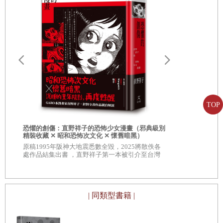
當了。這隻狸貓本來就沒有任何錯，自己在山裡悠哉玩耍
時，被老爺爺捉到，而且還要被煮成湯，陷入絕望的命運，
但牠苦苦掙扎還是想殺出一條血路，最後走投無路下欺騙老
太太，終於九死一生。想拿老婆婆煮湯的確很惡毒，但是如
果像現在的繪本描寫的，只是逃走時順帶抓傷老婆婆，或許
是因為當時牠也在拼命求生，基於所謂的正當防衛胡亂掙
愛最後停留
籤）
扎，所以無意之間弄傷老婆婆，應該不是甚麼滔天大罪。我
日本暢銷14
TOP
家五歲的女兒，長相像老爸挺難看的，腦子不幸也像老爸一
主演電影《
樣似乎有點古怪。我在防空洞中讀這本《喀嚓喀嚓山》繪本
恐懼的創傷：直野祥子的恐怖少女漫畫（邪典級別
給她聽時，她竟脫口說出意外的感想：
精裝收藏 ✕ 昭和恐怖次文化 ✕ 懷舊暗黑）
原稿1995年阪神大地震悉數全毀，2025將散佚各
「狸貓好可憐。」
處作品結集出書 ，直野祥子第一本被引介至台灣
的漫畫作品
不過，我女兒這句「好可憐」是最近剛學會的名詞，不管看
到甚麼她都頻呼「好可憐」，擺明了是想贏得溺愛孩子的媽
| 同類型書籍 |
媽一句稱讚，所以並不值得驚訝。或者，這孩子跟著爸爸去
附近的井之頭動物園時，望著籠中不停走來走去的狸貓，認