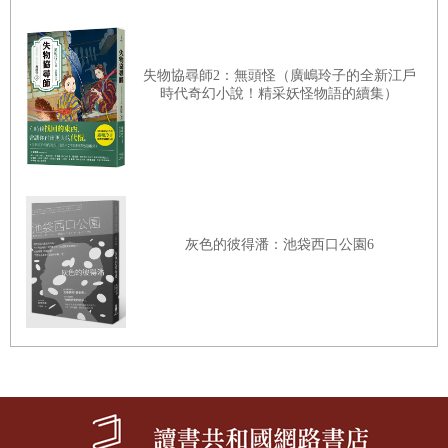
惡劣地企圖拿老婆婆煮湯，為何不堂堂正正報上名字給牠一
刀痛快呢？因為兔子很弱小云云，在這個場合無法說服人。
失物協尋師2：無頭怪（廣嶋玲子的全新江戶
報仇就該堂堂正正。神會站在正義的一方。就算做不到也該
時代奇幻小說！精采妖怪物語的續集）
大喊一聲「這是天譴！」正面採取行動才對。如果雙方的力
量實在懸殊，那就臥薪嘗膽，去鞍馬山專心修練劍術。自古
以來，日本的偉人多半都是這樣做的。饒是苦主有再多隱
情，縱觀日本歷史似也不曾有過這種詭計多端虐殺對方的報
仇故事。唯獨這個〈喀嚓喀嚓山〉故事，報仇方式著實令人
灰色的彼得潘：池袋西口公園6
不敢苟同。未免太沒有男子氣概。無論大人或小孩，只要是
嚮往正義的人，任誰都會對這個故事產生些許反感吧？
請放心，對此我思考了一番。然後我發現，兔子的做法沒有
男子氣概是理所當然。因為兔子根本不是男的。這點我很確
定。這隻兔子是十六歲的處女，迄今對情愛尚未開竅，卻是
個大美人。而人類當中最殘酷的，往往就是這類女性。希臘
神話中有很多美麗的女神，其中，除了維納斯，阿提米絲這