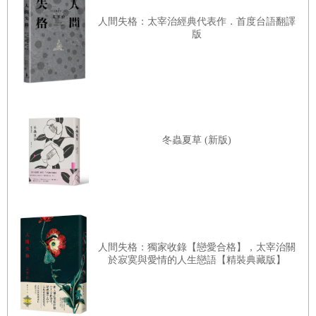
定那是可愛的動物，因此對於這個〈喀嚓喀嚓山〉故事，不
人間失格：太宰治經典代表作．首度台語翻譯
問緣由就堅持偏愛狸貓。總之不管怎樣，我家這個小同情者
版
的說詞不太靠譜。思想的根據薄弱。同情的理由含糊不清。
基本上毫無正視的價值。但我聽到女兒這種不負責任隨口說
出的感想後，受到某種啟發。這孩子甚麼也不懂，只是胡亂
說出最近剛學會的名詞，可做父親的卻因為她這句話發現，
原來如此，兔子的復仇的確有點過分，若是這麼小的孩子，
冬蟲夏草 (新版)
還可以哄一哄敷衍過去，但對更大的孩子，已經被灌輸了武
士道或做人得堂堂正正這種觀念的孩子而言，不會覺得這隻
兔子的懲罰是所謂的「卑鄙手段」嗎？這才是問題所在。所
以愚蠢的爸爸才會皺眉頭。
如果像現行繪本所描寫的情節，狸貓只是抓傷老婆婆，就這
人間失格：獨家收錄【戀愛合格】，太宰治關
於寂寞與愛情的人生戀語【精裝典藏版】
樣被兔子惡意捉弄，燒傷背部，燒傷的地方還被塗上辣椒，
最後被騙上泥土做的小船慘遭殺害，陷入如此悲慘的命運，
已經上小學的孩子自然會立刻產生疑問。況且就算狸貓真的