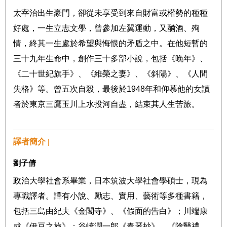
太宰治出生豪門，卻從未享受到來自財富或權勢的種種
好處，一生立志文學，曾參加左翼運動，又酗酒、殉
情，終其一生處於希望與悔恨的矛盾之中。在他短暫的
三十九年生命中，創作三十多部小說，包括《晚年》、
《二十世紀旗手》、《維榮之妻》、《斜陽》、《人間
失格》等。曾五次自殺，最後於
1948
年和仰慕他的女讀
者於東京三鷹玉川上水投河自盡，結束其人生苦旅。
譯者簡介 |
劉子倩
政治大學社會系畢業，日本筑波大學社會學碩士，現為
專職譯者。譯有小說、勵志、實用、藝術等多種書籍，
包括三島由紀夫《金閣寺》、《假面的告白》；川端康
成《伊豆之旅》；谷崎潤一郎《春琴抄》、《陰翳禮