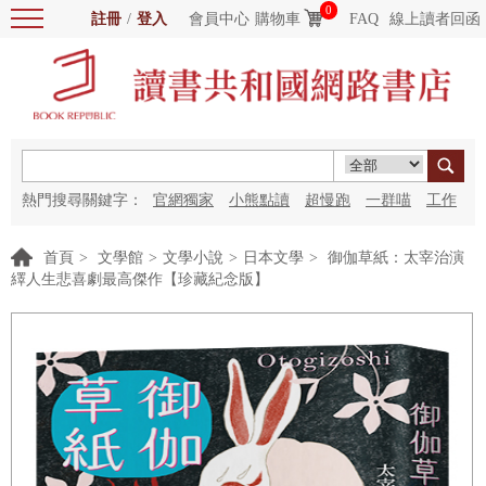
0
註冊
/
登入
會員中心
購物車
FAQ
線上讀者回函
熱門搜尋關鍵字：
官網獨家
小熊點讀
超慢跑
一群喵
工作
細胞
海洋圖書館
紅花
首頁
>
文學館
>
文學小說
>
日本文學
>
御伽草紙：太宰治演
繹人生悲喜劇最高傑作【珍藏紀念版】