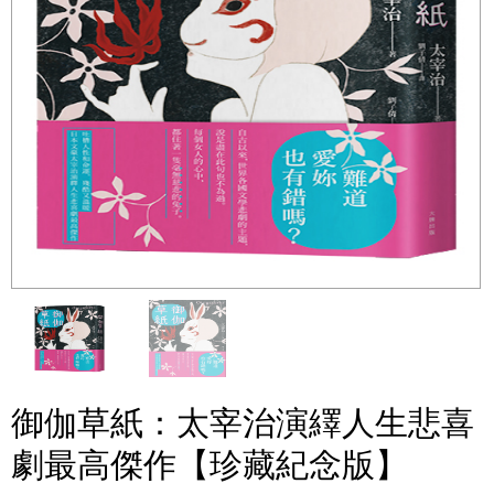
御伽草紙：太宰治演繹人生悲喜
劇最高傑作【珍藏紀念版】