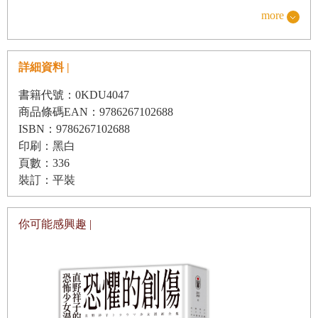
more
好笑。狸貓的惡作劇還真無聊。到了老太太的骨頭散落簷廊
下方的那一段時，已經極度殘忍恐怖，作為所謂的兒童讀
物，很遺憾，恐怕不得不遭到禁止販售吧。因此現行出版的
詳細資料 |
《喀嚓喀嚓山》繪本，似乎是明智地含糊帶過，只描寫狸貓
書籍代號：0KDU4047
弄傷老太太之後就逃跑了。那樣可以避免被禁售，算是處理
商品條碼EAN：9786267102688
得很得體，不過，如果只是這種程度的惡作劇，兔子對狸貓
ISBN：9786267102688
印刷：黑白
的懲罰就顯得太執拗了。不是那種一次擊倒的爽快報復。而
頁數：336
是把狸貓整得半死不活，虐了又虐，一再玩弄，最後將牠騙
裝訂：平裝
上泥土做的小船任其逐漸沉入水中。這些手段從頭到尾都是
詭計，絕非日本武士道的做法。但狸貓如果做出拿老太太煮
你可能感興趣 |
湯的惡劣詐術，受到這麼執拗的報復也是活該，這點我們多
少可以理解，只是顧慮到對兒童心理的影響及可能遭到禁
售，改寫成狸貓單純弄傷老婆婆就逃走，若因此還受到兔子
那些懲罰的恥辱與痛苦，乃至最後活活淹死，似乎就有點過