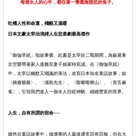
每個女人的心中，都住著一隻毫無慈悲的兔子。
吐槽人性和命運，殘酷又溫暖
日本文豪太宰治演繹人生悲喜劇最高傑作
「御伽草紙」指故事書。此書是太宰於二戰期間，為躲避東
京空襲帶著家人逃難至妻子娘家時寫成。在《御伽草紙》
中，太宰以幽默又嘲諷的筆法，改寫日本知名童話故事，如
〈摘瘤爺爺〉、〈浦島先生〉、〈喀嚓喀嚓山〉、〈剪舌麻
雀〉，引領我們進入一個令人目眩神馳、細緻豐富的世界。
人生，自有所謂的宿命──
雖然在童話故事中，做壞事的人最後通常惡有惡報，但在大