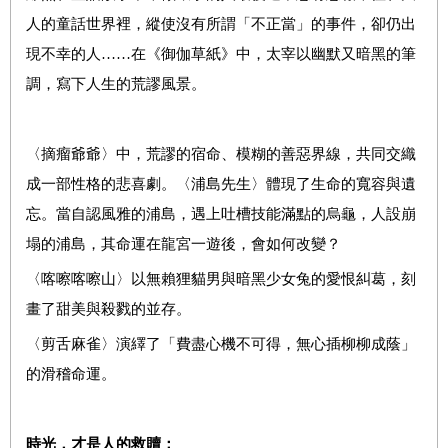
人的童話世界裡，縱使沒有所謂「不正當」的事件，卻仍出
現不幸的人……在《御伽草紙》中，太宰以幽默又暗黑的筆
調，寫下人生的荒謬風景。
〈摘瘤爺爺〉中，荒謬的宿命、模糊的善惡界線，共同交織
成一部性格的悲喜劇。〈浦島先生〉體現了生命的寬容與遺
忘。當自認風雅的浦島，遇上吐槽技能滿點的烏龜，人設崩
塌的浦島，其命運在龍宮一遊後，會如何改變？
〈喀嚓喀嚓山〉以無賴狸貓男與暗黑少女兔的愛恨糾葛，刻
畫了甜美與殺戮的並存。
〈剪舌麻雀〉演繹了「費盡心機不可得，無心插柳柳成蔭」
的滑稽命運。
時光，才是人的救贖；