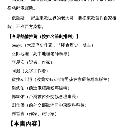
從惡鄰俄羅斯。
俄羅斯──野生東歐世界的老大哥，要把東歐當作自家後
院，不准西方染指。
【各界
熱情推薦（按姓名筆劃排列）
】
Seayu
（大眾歷史作家，「即食歷史」版主）
巫師地理（高中地理老師粉專）
李易安（記者、作家）
阿潑（文字工作者）
蜜拉
&
士愷（波蘭女孩
x
台灣男孩在家環遊粉專版主）
湯鈞佑（前進俄羅斯粉專編輯）
郭家佑（台灣數位外交協會理事長）
劉仕傑（前外交部歐洲司中東歐科科長）
謝哲青（作家、旅行家）
【本書內容】