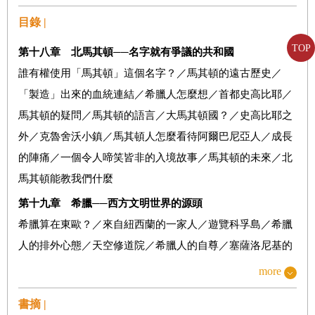
目錄 |
TOP
第十八章 北馬其頓──名字就有爭議的共和國
誰有權使用「馬其頓」這個名字？／馬其頓的遠古歷史／
「製造」出來的血統連結／希臘人怎麼想／首都史高比耶／
馬其頓的疑問／馬其頓的語言／大馬其頓國？／史高比耶之
外／克魯舍沃小鎮／馬其頓人怎麼看待阿爾巴尼亞人／成長
的陣痛／一個令人啼笑皆非的入境故事／馬其頓的未來／北
馬其頓能教我們什麼
第十九章 希臘──西方文明世界的源頭
希臘算在東歐？／來自紐西蘭的一家人／遊覽科孚島／希臘
人的排外心態／天空修道院／希臘人的自尊／塞薩洛尼基的
四位希臘女孩／對我來說都是希臘文／坐霸王車被抓包／當
more
沙發衝浪變成膝上舞／希臘的未來／希臘能教我們什麼
書摘 |
第二十章 土耳其──歐亞大陸的十字路口