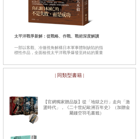
遠野物語：
到了最後，當初艾森豪提出的冷戰骨牌理論並沒有錯，只是
共產主義的影子／烏克蘭的派對城：敖德薩／被俄羅斯併吞
——日本民
方向相反。東歐革命將共產政權逐一推倒，拉丁美洲和非洲
之前的克里米亞／重返烏克蘭／烏克蘭人對自己國家的看法
「鄉土」的
的共產骨牌也跟著倒下，連白俄羅斯、中國和越南的共產政
／實際情況到底如何？／小心，在東歐不要碰冷的東西／拜
時
府也被軟化，如今它們已成為準資本國家。最難能可貴的是
訪烏克蘭的七大奇蹟／美哉利維夫／烏克蘭的語言／外強中
太平洋戰爭新解：從戰略、作戰、戰術深度解讀
這些骨牌跌得相對平靜，戈巴契夫應為此得到五項諾貝爾
是
乾的橘子／烏克蘭和加拿大的相似之處／染上唯物主義／共
一部以客觀、冷徹視角解構日本軍事體制缺陷的指
獎，他至少得到了一項。
巔
標性作品，全面檢視太平洋戰爭爆發至終結的重量
產主義留不住的好習慣／但其他劣習依然殘存／人際關係還
級著作
上個世紀最有影響力的兩個人是列寧和戈巴契夫。雖然兩次
是有意義／攀登烏克蘭的最高峰／烏克蘭人也沒有多了解我
世界大戰明確界定了二十世紀，但它多數時間都繞著全球的
們／烏克蘭的未來／烏克蘭人能教我們什麼
| 同類型書籍 |
共產實驗旋轉，而俄羅斯就是這個軸心。列寧開始了這個實
第二十五章 俄羅斯──野生東歐世界的「祖國」
驗，戈巴契夫終結了它。
北方威尼斯／共產主義的起源／在莫斯科兩度遭竊／拜訪住
共產主義的捍衛者會說：「可是共產時代的生活很棒啊，大
在莫斯科的美國人／狂歡暢飲的國度／走訪加里寧格勒／發
【官網獨家贈品版】從「地獄之行」走向「激
盪時代」，《二十世紀歐洲百年史》（加贈金
家都有工作、食物、住宿、教育、安全和伏特加。」此話是
現柯尼希／在庫爾斯沙嘴冰釣／二次大戰的信念／蘇聯若沒
屬鏤空羽毛書籤）
沒錯，但這是建立於一個無法永續的體制。西方世界可以記
有西方盟友，能否贏得二戰？／傲慢的俄羅斯人／美國和俄
取這點教訓，我們的生活也是入不敷出，當債務和薪資的負
羅斯的十項共同缺點／共產主義的無心之害／一位美國音樂
擔壓垮我們的經濟骨架後，我們也會被迫像一九九○年代的
家的俄國經驗／共產主義的七大奇蹟／波洛諾伊的老婦人／