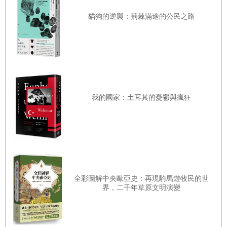
東歐人一樣縮衣節食。當我們被迫採用較嚴峻的生活模式，
俄羅斯的餐食／老大哥變成寬容的家長／蘇聯八月政變／俄
貓狗的逆襲：荊棘滿途的公民之路
人們將會抱怨：「可是這個新體制爛透了！以前的生活比較
羅斯人為何討厭戈巴契夫／喀山：韃靼斯坦的首都／恐怖的
好！」當然，那是入不敷出的必然假象。
一九九○年代／俄羅斯人為何看起來那麼暴躁？／親民極權
主義／伊熱夫斯克的美國教授／住在義大利的俄羅斯人／兩
恐怖的一九九○年代
位斯洛維尼亞人在俄羅斯的經歷／踏出歐洲，進入葉卡捷琳
我們繼續來聊戈巴契夫，當他離開後，俄羅斯的寒冬隨之來
堡／俄羅斯的未來／東歐的盡頭：一腳站在亞洲，一腳站在
臨，店家人去樓空。這個國壓只剩兩個月的存糧，農夫拒絕
我的國家：土耳其的憂鬱與瘋狂
歐洲／俄羅斯能教我們什麼
以固定賤價賣出穀物，外債高達七百二十億元，外匯儲備則
結語 旅行能教我們什麼
只剩兩千七百萬元。俄羅斯突然破產。
附錄一 美國人能教歐洲人什麼
葉爾欽遵循了美國的建議，施行休克療法（shock
附錄二 認識作者
therapy），撤銷對公司進出口貨物的限制，允許企業取得外
附錄三 旅遊推薦
幣，廢除價格管制。到了一九九○年代中期，通膨率已暴增
全彩圖解中央歐亞史：再現騎馬遊牧民的世
附錄四 兩項捐獻
至百分之一千五百，盧布全面貶值，全國三分之二人民窮困
界，二千年草原文明演變
誌謝
潦倒，平均壽命隨之狂跌，軍隊沒有薪資、無家可歸。到了
一九九八年，俄羅斯的國內生產總值已縮減將近一半；相較