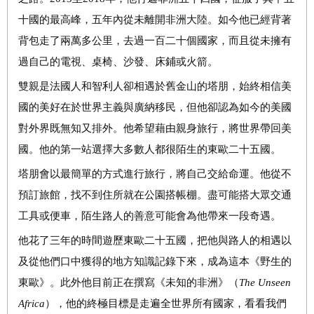
十國的最高峰，五年內從未離開非洲大陸。如今他已經背著
背包走了兩萬多公里，去過一百二十個國家，而且從未擁有
過自己的電視、桌椅、沙發、床鋪或火箭。
雙親是法國人和智利人卻相遇於舊金山的塔朋，始終相信美
國的美好在於世界主義與廣納移民，但他卻認為如今的美國
對外界既無知又排外。他希望藉由親身旅行，將世界帶回美
國。他的第一站選擇大多數人都很陌生的東歐二十五國。
塔朋會以最簡單的方式進行旅行，將自己交給命運。他從不
預訂旅館，找不到住所就在公園搭帳棚。盡可能搭大眾交通
工具或便車，陌生路人的善意可能會為他帶來一段奇遇。
他花了三年的時間遊歷東歐二十五國，把他與路人的相遇以
及從他們口中獲得的地方知識記錄下來，成為這本《野生的
東歐》。此外他目前正在撰寫《未知的非洲》（
The Unseen
Africa
），他的終極目標是走遍全世界所有國家，看看我們