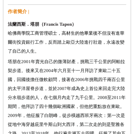
作者簡介 |
法蘭西斯．塔朋（
Francis Tapon
）
哈佛商學院工商管理碩士，高材生的他畢業後不但沒有
進華
爾街投資銀行工作，反而踏上歐亞大陸進行壯遊，永遠改變
了自己的人生。
塔朋在
2001
年賣光自己的微薄財產，挑戰三千公里的阿帕拉
契步道。後來又在
2004
年六月至十一月拜訪了東歐二十五
國，回國後擔任微軟顧問，接著在
2006
年挑戰四千兩百公里
的太平洋屋脊步道，並於
2007
年成為史上首位來回走完大陸
分水嶺步道的人，在七個月內走了九千公里。
2008
至
2011
年
期間，他拜訪了四十幾個歐洲國家，但他把重點放在東歐。
2009
年，他征服了白朗峰，徒步橫越西班牙兩次：第一次是
從地中海穿越庇里牛斯山到大西洋，第二次走的則是聖雅各
之路。
2013
至
2018
年，他行遍非洲五十四國，征服了其中五