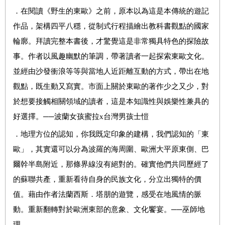
．
在閱讀《野生的東歐》之前，原本以為這是本傳統的遊記
作品，架構四平八穩，從制式行程描繪出教科書觀點的國家
輪廓。拜讀完整本書後，才驚覺這是非常獨具特色的探險故
事。作者以風趣幽默的筆調，帶著讀者一起探索東歐文化。
並經由沙發衝浪等等與當地人近距離互動的方式，帶出在地
觀點，既生動又寫實。市面上關於東歐的著作少之又少，對
於想要接觸相關領域的讀者，這是本知識性與娛樂性兼具的
好選擇。
──
波蘭女孩蜜拉
x
台灣男孩士愷
．
地理方位的認知，你我既定印象的建構，我們認知的「東
歐」，其實還可以分為波羅的海周圍、歐洲大平原東側、巴
爾幹半島附近，那條界線沒有絕對的。確實他們共同歷經了
的蘇聯共產，重新看待自身的民族文化，分立出獨特的價
值。藉由作者法蘭西斯．塔朋的遊覽，感受在地風情的脈
動。重新翻轉對於歐洲東部的意象、文化饗宴。
──
巫師地
理