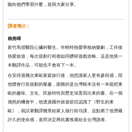
能向他們學習什麼，並與大家分享。
譯者簡介 |
賴堯暉
新竹馬偕醫院心臟科醫生。年輕時熱愛華格納樂劇，工作後
熱愛旅遊，每次規劃行程都如同鑽研遊戲攻略。這是他第一
本翻譯作品，可能也不會有下一本。
在安排過幾次東歐家庭旅行後，他想讓家人更有參與感，陪
他體會行前規劃的樂趣，困難的是台灣根本沒有一本能把東
歐的趣味、文化、民族特性與歷史深度寫出來的書。在一個
偶然的機會中，他透過國外旅遊節目認識了《野生的東
歐》，就試著翻譯幾章給家人做行前功課。這點燃了他潛藏
許久的使命感，進而決定將此書推廣給全台灣讀者。