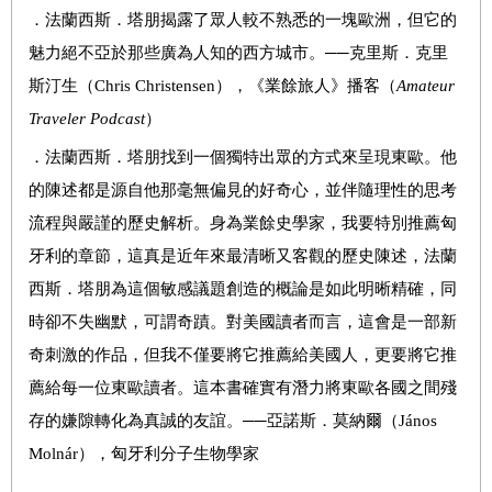
．
法蘭西斯．塔朋揭露了眾人較不熟悉的一塊歐洲，但它的
魅力絕不亞於那些廣為人知的西方城市。
──
克里斯．克里
斯汀生（
Chris Christensen
），《業餘旅人》播客（
Amateur
Traveler Podcast
）
．
法蘭西斯．塔朋找到一個獨特出眾的方式來呈現東歐。他
的陳述都是源自他那毫無偏見的好奇心，並伴隨理性的思考
流程與嚴謹的歷史解析。身為業餘史學家，我要特別推薦匈
牙利的章節，這真是近年來最清晰又客觀的歷史陳述，法蘭
西斯．塔朋為這個敏感議題創造的概論是如此明晰精確，同
時卻不失幽默，可謂奇蹟。對美國讀者而言，這會是一部新
奇刺激的作品，但我不僅要將它推薦給美國人，更要將它推
薦給每一位東歐讀者。這本書確實有潛力將東歐各國之間殘
存的嫌隙轉化為真誠的友誼。
──
亞諾斯．莫納爾（
János
Molnár
），匈牙利分子生物學家