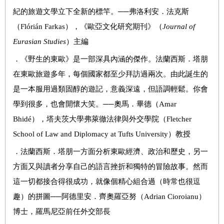
紀的旅遊文學立下全新的標竿。
──
弗洛利安．法克斯
（
Flórián Farkas
），《歐亞文化研究期刊》（
Journal of
Eurasian Studies
）主編
．
《野生的東歐》是一部深具內涵的傑作。法蘭西斯．塔朋
在東歐旅遊多年，每個國家都至少拜訪過兩次。由此誕生的
是一本服用過類固醇的遊記，意義深遠，但語調輕鬆。你會
學到很多，也會開懷大笑。
──
奧馬．畢德（
Amar
Bhidé
），塔夫茨大學弗萊徹法律與外交學院（
Fletcher
School of Law and Diplomacy at Tufts University
）教授
．
法蘭西斯．塔朋一方面分析東歐經濟、政治和歷史，另一
方面又與讀者分享自己的語言挫折和獨特的冒險故事。然而
這一切都接合得很成功，就像個精心組合過（時常也很逗
趣）的拼圖
──
阿德里安．齊奧羅亞努（
Adrian Cioroianu
）
博士，羅馬尼亞前任外交部長