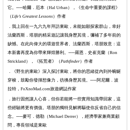
它。
──
哈爾．厄本（
Hal Urban
），《生命中重要的課程》
（
Life’s Greatest Lessons
）作者
．
我上回在一九六九年拜訪東歐，未能如願探索群山，幸好
法蘭西斯．塔朋的精采遊記讓我身歷其境，彌補了多年前的
缺憾。在此向偉大的環遊世界者、法蘭西斯．塔朋致意：這
本新書再度為你帶來輝煌勝利。
──
羅恩．史崔克蘭（
Ron
Strickland
），《拓荒者》（
Pathfinder
）作者
．
《野生的東歐》深入探討東歐，將你的思緒從內到外蜿蜒
穿梭，鼓勵你發揮想像力，彷彿身歷其境。
──
阿尼爾．波
拉特，
FoXnoMad.com
旅遊網誌作家
．
旅行固然讓人心喜，但你若能將一些實用知識帶回家，這
些經驗將更有價值。塔朋的獨特見解將驅使你反省自己的信
念。
──
麥可．德勒（
Michael Derrer
），經濟學家兼商業顧
問，專長領域是東歐