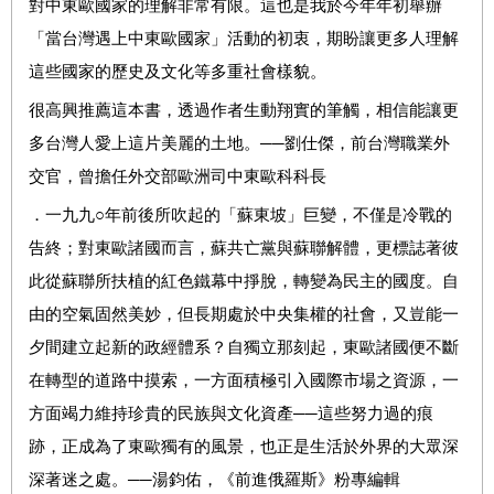
對中東歐國家的理解非常有限。這也是我於今年年初舉辦
「當台灣遇上中東歐國家」活動的初衷，期盼讓更多人理解
這些國家的歷史及文化等多重社會樣貌。
很高興推薦這本書，透過作者生動翔實的筆觸，相信能讓更
多台灣人愛上這片美麗的土地。
──
劉仕傑，前台灣職業外
交官，曾擔任外交部歐洲司中東歐科科長
．
一九九
○
年前後所吹起的「蘇東坡」巨變，不僅是冷戰的
告終；對東歐諸國而言，蘇共亡黨與蘇聯解體，更標誌著彼
此從蘇聯所扶植的紅色鐵幕中掙脫，轉變為民主的國度。自
由的空氣固然美妙，但長期處於中央集權的社會，又豈能一
夕間建立起新的政經體系？自獨立那刻起，東歐諸國便不斷
在轉型的道路中摸索，一方面積極引入國際市場之資源，一
方面竭力維持珍貴的民族與文化資產
──
這些努力過的痕
跡，正成為了東歐獨有的風景，也正是生活於外界的大眾深
深著迷之處。
──
湯鈞佑，《前進俄羅斯》粉專編輯