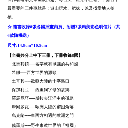
最重要的三件事就是：遊山玩水、把妹，以及找當地人抬
槓。
☆ 隨書收錄8張各國插畫內頁、附贈3張精美彩色明信片（共
6款隨機送）
尺寸:14.8cm*10.5cm
【全書共分上中下三冊，下冊收錄
8
國
】
北馬其頓──名字就有爭議的共和國
希臘──西方世界的源頭
土耳其──歐亞大陸的十字路口
保加利亞──西里爾字母的故鄉
羅馬尼亞──斯拉夫汪洋中的孤島
摩爾多瓦──歐洲大陸的窮困角落
烏克蘭──東西方相遇的歐洲之門
俄羅斯──野生東歐世界的「祖國」