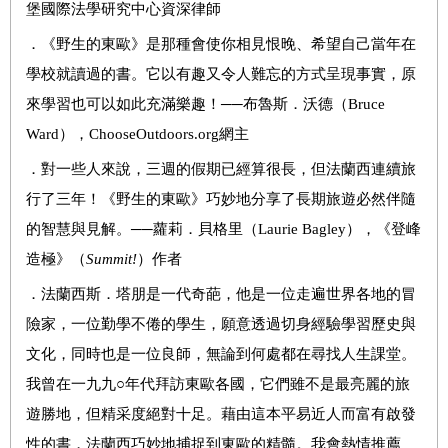
堡國際法學研究中心資深律師
．
《野生的東歐》是那種會使你相見恨晚、希望自己當年在
學校就讀過的書。它以有趣又令人難忘的方式呈現事實，原
來學習也可以如此充滿樂趣！
──
布魯斯．沃德（
Bruce
Ward
），
ChooseOutdoors.org
網主
．
對一些人來說，三週的假期已經算很長，但法蘭西連續旅
行了三年！《野生的東歐》巧妙地分享了長期旅遊必然伴隨
的智慧與見解。
──
蘿莉．貝格里（
Laurie Bagley
），《登峰
造極》（
Summit!
）作者
．
法蘭西斯．塔朋是一代奇葩，他是一位走遍世界各地的冒
險家，一位勤學不倦的學生，願意透過切身經驗學習歷史與
文化，同時也是一位良師，無論到何處都在尋找人生課堂。
我曾在一九九
○
年代拜訪東歐各國，它們雖不是最亮麗的旅
遊勝地，但精采度絕對十足。藉由這本平易近人而富有啟發
性的書，法蘭西巧妙地捕捉到東歐的精髓。我會熱情推薦