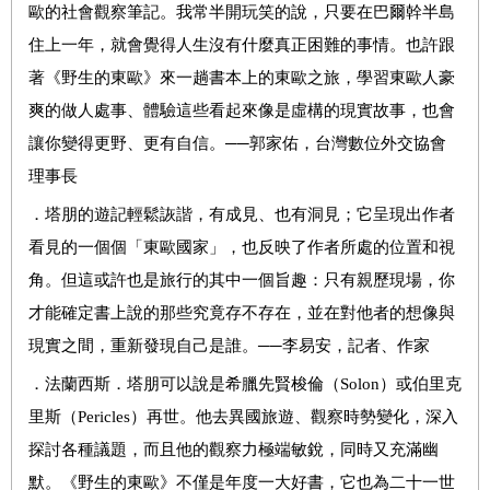
歐的社會觀察筆記。我常半開玩笑的說，只要在巴爾幹半島
住上一年，就會覺得人生沒有什麼真正困難的事情。也許跟
著《野生的東歐》來一趟書本上的東歐之旅，學習東歐人豪
爽的做人處事、體驗這些看起來像是虛構的現實故事，也會
讓你變得更野、更有自信。
──
郭家佑，台灣數位外交協會
理事長
．
塔朋的遊記輕鬆詼諧，有成見、也有洞見；它呈現出作者
看見的一個個「東歐國家」，也反映了作者所處的位置和視
角。但這或許也是旅行的其中一個旨趣：只有親歷現場，你
才能確定書上說的那些究竟存不存在，並在對他者的想像與
現實之間，重新發現自己是誰。
──
李易安，記者、作家
．
法蘭西斯．塔朋可以說是希臘先賢梭倫（
Solon
）或伯里克
里斯（
Pericles
）再世。他去異國旅遊、觀察時勢變化，深入
探討各種議題，而且他的觀察力極端敏銳，同時又充滿幽
默。《野生的東歐》不僅是年度一大好書，它也為二十一世