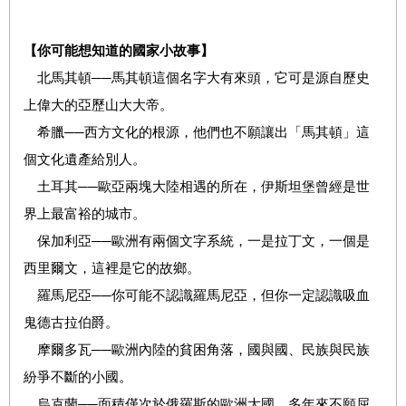
【你可能想知道的國家小故事】
北馬其頓──馬其頓這個名字大有來頭，它可是源自歷史
上偉大的亞歷山大大帝。
希臘──西方文化的根源，他們也不願讓出「馬其頓」這
個文化遺產給別人。
土耳其──歐亞兩塊大陸相遇的所在，伊斯坦堡曾經是世
界上最富裕的城市。
保加利亞──歐洲有兩個文字系統，一是拉丁文，一個是
西里爾文，這裡是它的故鄉。
羅馬尼亞──你可能不認識羅馬尼亞，但你一定認識吸血
鬼德古拉伯爵。
摩爾多瓦──歐洲內陸的貧困角落，國與國、民族與民族
紛爭不斷的小國。
烏克蘭──面積僅次於俄羅斯的歐洲大國，多年來不願屈