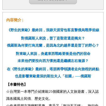
內容簡介 |
《野生的東歐》最終回，浪跡天涯背包客直擊俄烏戰爭前線
對俄羅斯人來說，普丁是聖君還是獨夫？
俄羅斯為何要打烏克蘭，是因為北約越界還是普丁的野心？
對東歐人來說，身處東西戰略要衝是他們的宿命
未來他們要投向西方懷抱還是繼續左右逢源？
在《野生的東歐》最終回，塔朋將帶領讀者走向旅程的終點
也是影響東歐最深的斯拉夫人「祖國」──俄羅斯
【本書特色】
☆台灣第一本專門介紹東
歐
25
個國家
的人文旅遊書，深入認
識各國風土民情、歷史文化。
☆作者塔朋文筆幽默風趣、毒舌又「政治不正確」，旅行中