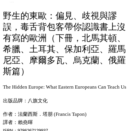
野生的東歐：偏見、歧視與謬
誤，毒舌背包客帶你認識書上沒
有寫的歐洲（下冊，北馬其頓、
希臘、土耳其、保加利亞、羅馬
尼亞、摩爾多瓦、烏克蘭、俄羅
斯篇）
The Hidden Europe: What Eastern Europeans Can Teach Us
出版品牌：八旗文化
作者：
法蘭西斯．塔朋 (Francis Tapon)
譯者：
賴堯暉
ISBN：9786267129937