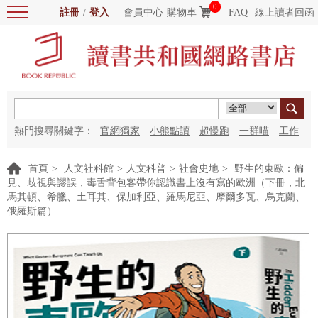
0
註冊
/
登入
會員中心
購物車
FAQ
線上讀者回函
熱門搜尋關鍵字：
官網獨家
小熊點讀
超慢跑
一群喵
工作
細胞
海洋圖書館
紅花
首頁
>
人文社科館
>
人文科普
>
社會史地
>
野生的東歐：偏
見、歧視與謬誤，毒舌背包客帶你認識書上沒有寫的歐洲（下冊，北
馬其頓、希臘、土耳其、保加利亞、羅馬尼亞、摩爾多瓦、烏克蘭、
俄羅斯篇）