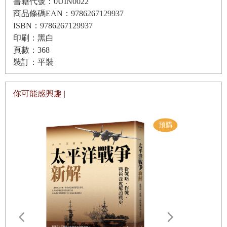
書籍代號：0UIN0022
／橫越外西凡阿爾卑斯山／陰森的鬼屋／吸血鬼德古拉伯爵
商品條碼EAN：9786267129937
人之所以不喜歡戈巴契夫，是因為他沒做到中國共產黨至今
／克盧日-納波卡和塞凱伊地區／南布科維納的彩繪修道院／
ISBN：9786267129937
仍在做的事：讓經濟平順地過渡到資本制度，並維持國家統
在雅西重溫大學時光／羅馬尼亞人的開車習慣／真正的吸血
印刷：黑白
一。
鬼：希奧塞古／與柯琳娜重聚／東歐的邊緣人：羅姆人／迎
頁數：368
中國將首要焦點放在經濟改革，將政治改革放在後線。戈巴
裝訂：平裝
娶羅姆女孩的代價／結識西蒙娜／在久爾久和魯塞之間通車
契夫的做法完全相反，他未能廢除獨占企業、價格管制、私
的雙胞胎／東歐的環保問題／漂流到多瑙河的終點／多瑙河
人財產限制與不可兌換貨幣。他的藉口是：「中國的經濟改
你可能感興趣 |
的兩個謎／蒂米什瓦拉之旅／羅馬尼亞的矛盾／羅馬尼亞能
革沒有遇到政黨官僚的抵制，蘇聯的職官名錄制度
教我們什麼
（nomenklatura）太強勢，過去多次改革都被他們阻止。」
第二十三章 摩爾多瓦──歐洲大陸的窮困角落
戈巴契夫有三個偉大思想，不過你可能只聽過前面兩個：開
如何區分羅馬尼亞和摩爾多瓦／歐洲最貧窮的國家／探訪外
放政策（glasnost）、改革重組（perestroika）與促進經濟
聶斯特里亞／認識聶斯特河的左岸居民／蒂拉斯波爾的凌虐
（uskoreniye）。他應當強調第三點，而非第一點。他在一
者／地獄公路／重訪外聶斯特里亞的妖婦／哪個國家酒量最
九八八年開始允許私有企業存在，但限制太多，時機也太
大？／搭便車遊遍摩爾多瓦北部／跟和平工作團的志工玩沙
遲，東歐的革命已經開始。如普丁所言，戈巴契夫造就了
發衝浪／訪問一位博物館館長／摩爾多瓦能教我們什麼
「二十世紀最大的地緣政治災難」。
第二十四章 烏克蘭──東西方相遇的歐洲之門