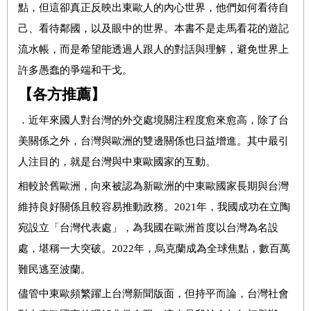
點，但這卻真正反映出東歐人的內心世界，他們如何看待自
己、看待鄰國，以及眼中的世界。本書不是走馬看花的遊記
流水帳，而是希望能透過人跟人的對話與理解，避免世界上
許多愚蠢的爭端和干戈。
【各方推薦】
．
近年來國人對台灣的外交處境關注程度愈來愈高，除了台
美關係之外，台灣與歐洲的雙邊關係也日益增進。其中最引
人注目的，就是台灣與中東歐國家的互動。
相較於舊歐洲，向來被認為新歐洲的中東歐國家長期與台灣
維持良好關係且較容易推動政務。
2021
年，我國成功在立陶
宛設立「台灣代表處」，為我國在歐洲首度以台灣為名設
處，堪稱一大突破。
2022
年，烏克蘭成為全球焦點，數百萬
難民逃至波蘭。
儘管中東歐頻繁躍上台灣新聞版面，但持平而論，台灣社會