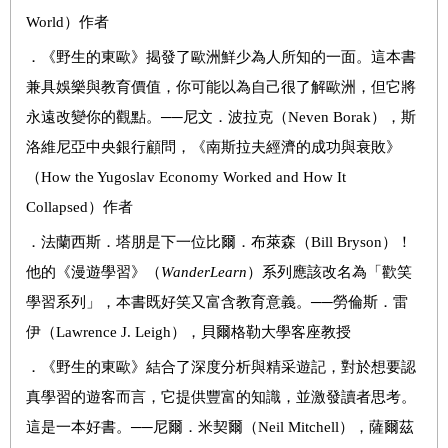
World
）作者
．
《野生的東歐》揭發了歐洲鮮少為人所知的一面。這本書
兼具娛樂與教育價值，你可能以為自己很了解歐洲，但它將
永遠改變你的觀點。
──
尼文．波拉克（
Neven Borak
），斯
洛維尼亞中央銀行顧問，《南斯拉夫經濟的成功與衰敗》
（
How the Yugoslav Economy Worked and How It
Collapsed
）作者
．
法蘭西斯．塔朋是下一位比爾．布萊森（
Bill Bryson
）！
他的《漫遊學習》（
WanderLearn
）系列應該改名為「歡笑
學習系列」，本書既好笑又富含教育意義。
──
勞倫斯．雷
伊（
Lawrence J. Leigh
），貝爾格勒大學客座教授
．
《野生的東歐》結合了深度分析與精采遊記，對於想要認
真學習的遊客而言，它提供豐富的知識，並激發讀者思考。
這是一本好書。
──
尼爾．米契爾（
Neil Mitchell
），薩爾茲