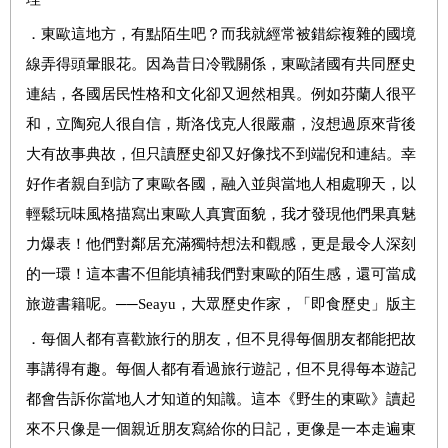
．
東歐這地方，有點陌生吧？而我就經常被錯綜複雜的國境
線弄得頭暈眼花。因為昔日冷戰關係，東歐諸國有共同歷史
連結，各國居民性格和文化卻又迥然相異。例如芬蘭人很平
和，立陶宛人很自信，斯洛伐克人很嚴肅，沒想過原來背後
大有故事典故，但只讀歷史卻又好像找不到端倪和連結。幸
好作者親自到訪了東歐各國，融入並與當地人相處聊天，以
輕鬆玩味風格描寫出東歐人真實面貌，我才發現他們果真魅
力爆表！他們對鄰居充滿獨特想法和觀感，更是最令人深刻
的一環！這本書不但能填補我們對東歐的陌生感，還可當成
旅遊書籍呢。
──
Seayu
，大眾歷史作家，「即食歷史」版主
．
每個人都有喜歡旅行的朋友，但不見得每個朋友都能把故
事講得有趣。每個人都有看過旅行遊記，但不見得每本遊記
都會告訴你當地人才知道的知識。這本《野生的東歐》讀起
來不只像是一個親近朋友寫給你的日記，更像是一本走遍東