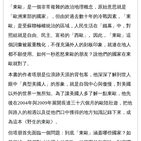
「東歐」是一個非常複雜的政治地理概念，原始意思就是
「歐洲東部的國家」，但由於過去數十年的冷戰因素，「東
歐」是受蘇聯極權統治的區域，人民生活在「鐵幕」中，對
照組就是自由、民主、富裕的「西歐」。因此，「東歐」這
個詞彙被嚴重醜化，不僅充滿外人的刻板印象，就連在地人
都不願使用。如何一秒惹怒東歐的朋友？說他們的國家在東
歐就對了。
本書的作者塔朋是位浪跡天涯的背包客，他深深了解到世人
眼中「典型美國人」的形象，就是自我中心與傲慢，對美國
以外的世界一無所知。為了讓美國人多了解一點東歐，他先
後在
2004
年與
2009
年展開長達三十六個月的歐陸壯遊，
把他
與路人的相遇以及從他們口中獲得的地方知識記錄下來，成
為這本《野生的東歐》。
但塔朋首先面臨一個問題：到底「東歐」涵蓋哪些國家？如