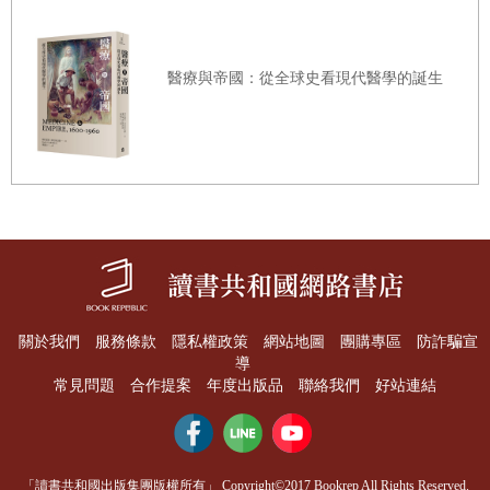
之下，美國在經濟大蕭條期間跌了百分之二十九。俄羅斯的
生產總值終於在二○○七年回升到一九九○年的水準，由此可
醫療與帝國：從全球史看現代醫學的誕生
見九○年代對他們是何等煎熬。
俄羅斯人常把一九九○年代的噩夢怪罪在葉爾欽和他的美國
經濟顧問的頭上。抱怨是很簡單，沒有平行宇宙對照，我們
永遠無法知道當時是否有比休克療法更好的選擇。無論如
何，從共產過渡到資本的過程都難免會有幾番折騰，所有東
歐國家都經歷過陣痛，其中一個極端是愛沙尼亞，其過程還
算平順，但它在一九九二年也發生過大規模金融危機；另一
個極端是南斯拉夫，它歷經的苦難遠超過俄羅斯。別忘了，
關於我們
服務條款
隱私權政策
網站地圖
團購專區
防詐騙宣
當俄羅斯在一九二○年代從君主制轉型為共產專制，它付出
導
的代價也遠比一九九○年代慘重：數百萬人餓死，全國也陷
常見問題
合作提案
年度出版品
聯絡我們
好站連結
入內戰。當一個經濟總體面臨轉型，過程是絕不可能漂亮
的。
話說回來，葉爾欽還是犯了一個難以原諒的錯誤，而且至今
「讀書共和國出版集團版權所有」 Copyright©2017 Bookrep All Rights Reserved.