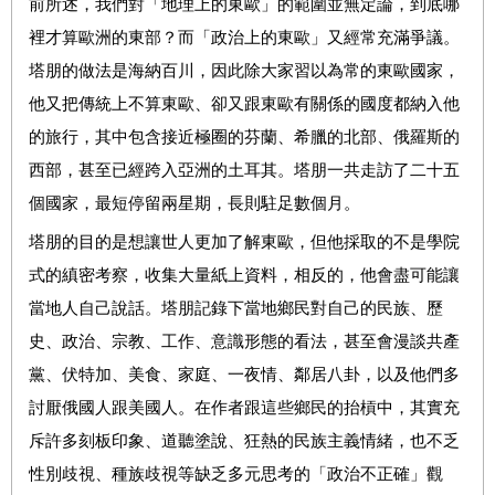
前所述，我們對「地理上的東歐」的範圍並無定論，到底哪
裡才算歐洲的東部？而「政治上的東歐」又經常充滿爭議。
塔朋的做法是海納百川，因此除大家習以為常的東歐國家，
他又把傳統上不算東歐、卻又跟東歐有關係的國度都納入他
的旅行，其中包含接近極圈的芬蘭、希臘的北部、俄羅斯的
西部，甚至已經跨入亞洲的土耳其。塔朋一共走訪了二十五
個國家，最短停留兩星期，長則駐足數個月。
塔朋的目的是想讓世人更加了解東歐，但他採取的不是學院
式的縝密考察，收集大量紙上資料，相反的，他會盡可能讓
當地人自己說話。塔朋記錄下當地鄉民對自己的民族、歷
史、政治、宗教、工作、意識形態的看法，甚至會漫談共產
黨、伏特加、美食、家庭、一夜情、鄰居八卦，以及他們多
討厭俄國人跟美國人。在作者跟這些鄉民的抬槓中，其實充
斥許多刻板印象、道聽塗說、狂熱的民族主義情緒，也不乏
性別歧視、種族歧視等缺乏多元思考的「政治不正確」觀