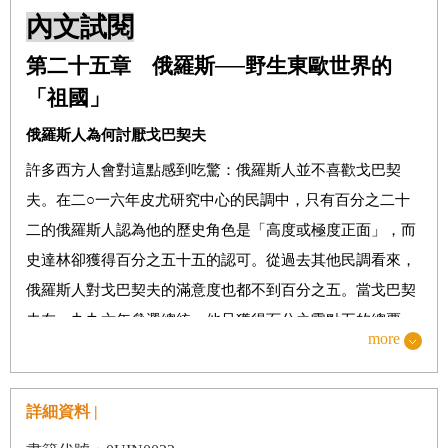
內文試閱
從黑海進入土耳其／伊斯坦堡的感官衝擊／土耳其人的國父
／在以弗所追隨先賢足跡／土耳其能否在二○二三年加入歐
第二十五章 俄羅斯──野生東歐世界的
盟？／鬱悶的東歐／土耳其能教我們什麼
「祖國」
第二十一章 保加利亞──西里爾字母的故鄉
俄羅斯人為何討厭戈巴契夫
從里拉到大特爾諾沃／快速瀏覽保加利亞歷史／西里爾字母
許多西方人會對這點感到吃驚：俄羅斯人並不喜歡戈巴契
的故鄉／國際標準和通用字母／口是心非的國家／搭便車走
夫。在二○一六年皮尤研究中心的民調中，只有百分之二十
遍保加利亞／洛多皮山脈的背包旅行／圖金查村的奇遇／認
二的俄羅斯人認為他的歷史角色是「高度或極度正面」，而
識保加利亞的鄉民／認識圖金查的英國人／愛莉的分析／共
史達林卻獲得百分之五十五的認可。從過去其他民調看來，
產主義的漫長陰影／但凡事還是有光明面／與妮基重聚／布
俄羅斯人對戈巴契夫的滿意度也都不到百分之五。當戈巴契
爾加斯、內塞伯爾和陽光海岸／充滿信任感的瓦爾納屋主／
夫在一九九六年參選總統，他只獲得百分之零點五的總票
消失中的東歐人世界人口為何不會減少／增產報國／莎拉的
more
數，連「以上皆非」的選項得到的票數都比他多將近十倍。
自我省思／保加利亞能教我們什麼
俄羅斯人為何如此討厭戈巴契夫？照理說，讓俄羅斯人擁有
第二十二章 羅馬尼亞──斯拉夫汪洋中的孤島
詳細資料 |
言論自由、旅行自由和私人財產應能取悅他們。難道沒流一
羅馬尼亞的語言／羅馬尼亞人是從哪來的？／窮人版的巴黎
滴血就結束冷戰也不值得任何讚賞？顯然這還不夠。俄羅斯