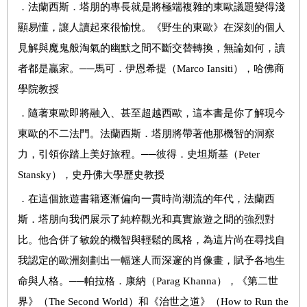
．
法蘭西斯．塔朋的專長就是將極端複雜的東歐議題變得淺
顯易懂，讓人讀起來很愉悅。《野生的東歐》在深刻的個人
見解與魔鬼般淘氣的幽默之間不斷交替轉換，無論如何，讀
者都是贏家。
──
馬可．伊恩希提（
Marco Iansiti
），哈佛商
學院教授
．
隨著東歐即將融入、甚至超越西歐，這本書是你了解現今
東歐的不二法門。法蘭西斯．塔朋將帶著他那機智的洞察
力，引領你踏上美好旅程。
──
彼得．史坦斯基（
Peter
Stansky
），史丹佛大學歷史教授
．
在這個旅遊書籍逐漸偏向一貫時尚潮流的年代，法蘭西
斯．塔朋向我們展示了純粹觀光和真實旅遊之間的強烈對
比。他合併了敏銳的機智與輕鬆的風格，為這片尚在尋找自
我認定的歐洲刻劃出一幅迷人而深邃的肖像畫，賦予各地生
命與人格。
──
帕拉格．康納（
Parag Khanna
），《第二世
界》（
The Second World
）和《治世之道》（
How to Run the