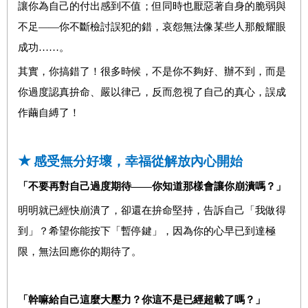
讓你為自己的付出感到不值；但同時也厭惡著自身的脆弱與
不足——你不斷檢討誤犯的錯，哀怨無法像某些人那般耀眼
成功……。
其實，你搞錯了！很多時候，不是你不夠好、辦不到，而是
你過度認真拚命、嚴以律己，反而忽視了自己的真心，誤成
作繭自縛了！
★
感受無分好壞，幸福從解放內心開始
「不要再對自己過度期待——你知道那樣會讓你崩潰嗎？」
明明就已經快崩潰了，卻還在拚命堅持，告訴自己「我做得
到」？希望你能按下「暫停鍵」，因為你的心早已到達極
限，無法回應你的期待了。
「幹嘛給自己這麼大壓力？你這不是已經超載了嗎？」