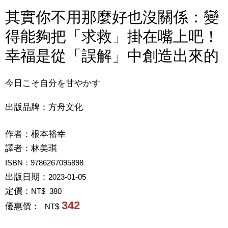
其實你不用那麼好也沒關係：變
得能夠把「求救」掛在嘴上吧！
幸福是從「誤解」中創造出來的
今日こそ自分を甘やかす
出版品牌：方舟文化
作者：
根本裕幸
譯者：
林美琪
ISBN：9786267095898
出版日期：
2023-01-05
定價：
NT$ 380
342
優惠價：
NT$