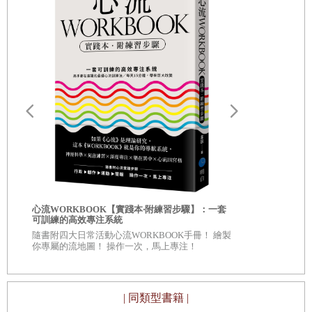
感受無分好壞，接納是最好的情緒解方
認為凡事都要做到盡善盡美的完美主義者……
喜歡就喜歡，討厭就討厭
要求自己符合眾人期待的模範生……
做自己的好朋友，情義相挺不批判
你的行為與態度，是否也具有這些傾向呢？
掃除「無價值感」，你的優秀並非僥倖
又或者，你經常把「沒問題！」掛在嘴邊，一個人默默逞
強；在意旁人（社會）目光而壓抑自己；老是貶低自我而缺
喜歡自己的三百個理由
乏自信……。你有這種狀況嗎？
你是你，別人是別人
本書就是要針對這類「律己甚嚴」的人，介紹許多觀念與做
內心罪惡感，用「感謝」來原諒
法，幫助大家放鬆身心、活得更加幸福自在。
肯定「當下」自我，更有助解決問題
自我批評也
心流WORKBOOK【實踐本‧附練習步驟】：一套
服自我懷疑
可訓練的高效專注系統
寫完本書文稿之後，我自己再次閱讀，發現裡面有好多「顯
◎深入意識
隨書附四大日常活動心流WORKBOOK手冊！ 繪製
Chapter 4
「放過自己」才是通往幸福的捷徑
自己 ◎每章
你專屬的流地圖！ 操作一次，馬上專注！
然就是在跟從前的我說的話嘛！」
看待自己、
改掉缺點這件事，現在就放棄吧！
從前的我，就是一個律己甚嚴的人。
偷懶一下，別讓大腦整天瞎忙
| 同類型書籍 |
雖然已經是過去式了，但本書提到的許多例子，都可以套用
「不得不做的事」就是「可以不做的事」