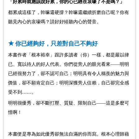
「好累時就應該說好累，你的心已經在哀嚎了不是嗎？」
都累成這樣了，幹嘛還硬撐？幹嘛還繼續折磨自己呢？你有
聽見內心的哀嚎嗎？請好好傾聽內心的聲音。
★
你已經夠好，只差對自己不夠好
本書作者「根本裕幸」跟許多讀者（你）一樣，都是嚴以律
已、寬以待人的好人代表。你們從旁人的眼光看來——明明
已經很努力了，卻不認可自己；明明具有令人稱羨的魅力與
價值，卻不願肯定自己；明明深獲旁人信賴，自己卻完全感
受不到……。
明明很優秀，卻不斷打壓、質疑、限制自己——這是多麼可
惜啊！
本書便是專為如此優秀卻無法自滿的你而寫。根本心理師藉