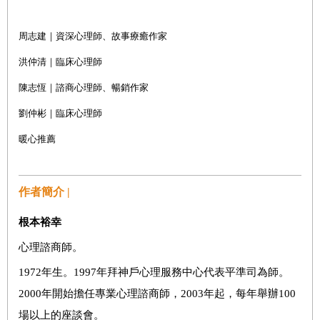
周志建｜資深心理師、故事療癒作家
洪仲清｜臨床心理師
陳志恆｜諮商心理師、暢銷作家
劉仲彬｜臨床心理師
暖心推薦
作者簡介 |
根本裕幸
心理諮商師。
1972
年生。
1997
年拜神戶心理服務中心代表平準司為師。
2000
年開始擔任專業心理諮商師，
2003
年起，每年舉辦
100
場以上的座談會。