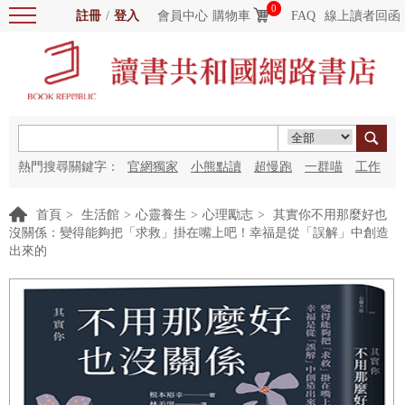
0
註冊
/
登入
會員中心
購物車
FAQ
線上讀者回函
熱門搜尋關鍵字：
官網獨家
小熊點讀
超慢跑
一群喵
工作
細胞
海洋圖書館
紅花
首頁
>
生活館
>
心靈養生
>
心理勵志
>
其實你不用那麼好也
沒關係：變得能夠把「求救」掛在嘴上吧！幸福是從「誤解」中創造
出來的