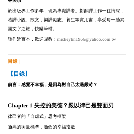
林美琪
於出版界工作多年，現為專職譯者。對翻譯工作一往情深，
嗜譯小說、散文，樂譯勵志、養生等實用書，享受每一趟異
國文字之旅，快樂筆耕。
譯作近百本，歡迎賜教：
mickeylin1966@yahoo.com.tw
目錄 |
【目錄】
前言：感覺不幸福，是因為對自己太過嚴苛？
Chapter 1
失控的美德？嚴以律己是雙面刃
律己者的「自虐式」思考框架
過高的衡量標準，過低的幸福指數