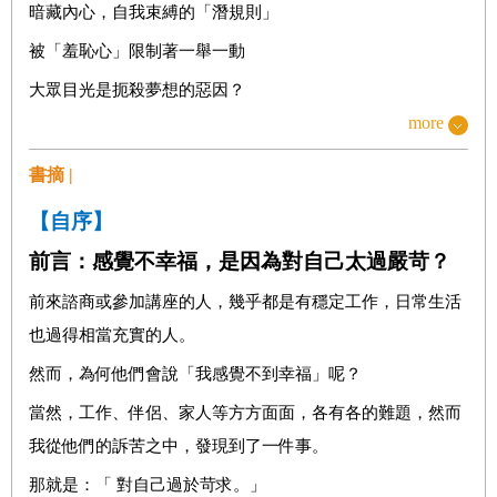
暗藏內心，自我束縛的「潛規則」
被「羞恥心」限制著一舉一動
大眾目光是扼殺夢想的惡因？
more
搞錯人生主角的「他人本位」思考
源於創傷的「信念」是心靈枷鎖
書摘 |
模範生，幸福人生的錯誤示範？
【自序】
越認真越辛苦，怎麼回事？
前言：感覺不幸福，是因為對自己太過嚴苛？
好累，永不滿足的「理想主義」
前來諮商或參加講座的人，幾乎都是有穩定工作，日常生活
「要求完美」是在苛求自己做辦不到的事
也過得相當充實的人。
然而，為何他們會說「我感覺不到幸福」呢？
Chapter 2
嚴以律己的人慣有的「心魔」
當然，工作、伴侶、家人等方方面面，各有各的難題，然而
對別人超級好，對自己卻……
我從他們的訴苦之中，發現到了一件事。
眼中只有他人之物的價值
那就是：「 對自己過於苛求。」