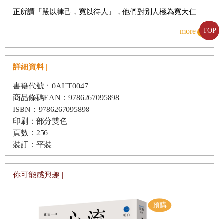
慣性罪惡感作祟，不懂自我珍惜
正所謂「嚴以律己，寬以待人」，他們對別人極為寬大仁
幸福如青鳥，永遠在未來
厚，對自己卻總像個魔鬼教官般嚴厲。
more
TOP
以「不想輸」的倔強，輸掉了自己
明明已經很努力了，卻不認可自己；明明具有令人稱羨的魅
力與價值，卻不願肯定自己……。
緊繃神經，反而導致彈性疲乏
詳細資料 |
明明深獲旁人信賴，自己卻完全感受不到，於是說著「我好
否定自我價值，自貶挫敗地獄
書籍代號：0AHT0047
差，超爛」、「我得再加把勁」、「我再不像樣點就完
商品條碼EAN：9786267095898
了」，不斷給自己壓力。
ISBN：9786267095898
Chapter 3
想過更好，就對自己好一點
印刷：部分雙色
你是否這樣想過：「這不是很基本的嗎？但我卻做不到，根
強逼結果未必好，專注「當下能做的事」
頁數：256
本廢柴一個。」
裝訂：平裝
無須感罪惡，尊重「不想做」的心情
你是否這樣責備過自己：「大家都會，我卻不行，到底怎麼
容許妥協，今天不加油也可以
搞的！」
你可能感興趣 |
在壓力超載前，惦惦自己的斤兩
當別人稱讚你時，你是否會這樣鞭策自己：「不能就此滿
用「恐懼」自我鞭策，很快就疲乏
足，一定要更加精進才行！」
「競爭心態」是「缺乏自信」的武裝
一個不斷追求理想，否定今日的自己的理想主義者……