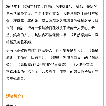
2015
年
4
月起獨立創業，以自由心理諮商師、講師、作家的
身分活躍於業界。目前主要在東京、大阪及網路上舉辦座談
會、講座等。報名參加個人課程及各種講座的候補名單大排
長龍。自許「成為一個無論何種狀況下皆能予人安心、希
望、笑容的人」，其演講不但邏輯清晰，並且妙語如珠，贏
得觀眾笑聲不絕。
著有《高敏感的你可以當好人，但不要受制於人》、《高敏
感卻不受傷的七日練習》、《擺脫「習慣性自責」的
47
個練
習》、《高敏感族活出自我的
7
日練習》、《人際地雷區！
不踩地雷的生活之道，以及誤踩「痛點」的殘局收拾法》等
多部暢銷書。
譯者簡介 |