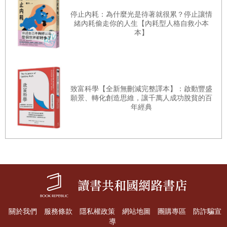
幸福是從「誤解」創造出來的
我很想成為心理諮商師、很想開設講座，因而選擇了這份工
停止內耗：為什麼光是待著就很累？停止讓情
緒內耗偷走你的人生【內耗型人格自救小本
作，然而我在過程中卻逐漸找不到目標，提不起幹勁。
本】
正當我焦頭爛額時，雪上加霜地碰到家人及金錢上的問題，
於是不得不將自己調整成「得設法做點什麼才行」的模式，
進入不知是第幾次的人生改革期。
致富科學【全新無刪減完整譯本】：啟動豐盛
也是在那個時候我才發現，本來一直自以為頗有自信的我，
願景、轉化創造思維，讓千萬人成功脫貧的百
年經典
沒想到自我肯定感居然那麼低。
我當時的生活方式、工作方式，與我後來奉為畢生志業的
「自在的幸福生活模式」相去甚遠。
當時的我，是個理想主義者、完美主義者、在意旁人眼光的
模範生。
為了擺脫那樣的自己，我開始放縱、偷懶，可以說，我的新
目標就是成為一個懶人。
關於我們
服務條款
隱私權政策
網站地圖
團購專區
防詐騙宣
導
應是奏效了吧！ 最近，我的朋友和客戶都跟我說：「你變得