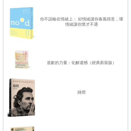
在過去自我要求嚴苛的那個我身上。
利用「不做不行的事」提升自我肯定感
說好聽是「不以現狀自滿，不斷自我成長」，但其實就是陷
你不該輸在情緒上： 好情緒讓你春風得意，壞
「我行我素」創造個人特色與快樂
入了「現狀否定法則」中。
情緒讓你懷才不遇
放鬆不了？那就試試「刻意施壓」
例如：我會拿自己與某個不斷精益求精的成功人士相比，進
如何將悲劇變喜劇？
而以此否定當下的自己，並且時常高揭理想，貶抑尚未達成
目標的自己。
心情感覺不順時，玩起來吧！
我不但不接受別人的肯定，還一再恐嚇自己：「我還不行、
有度任性，不犧牲也能贏得尊重
道歉的力量：化解遺憾（經典新裝版）
還差得遠，要是鬆懈就完蛋了。」
給人添了麻煩，記得道謝即可
如今回想，從前那個我，實在太用力、太逞強、太頑固了。
怒氣懂發洩，不會傷人與自傷
話雖如此，但若不是當時的我那麼拚命，哪會有今天的我
延伸閱讀：【保存版】洩憤筆記的寫法～維持心理健康的妙
綠燈
呢？啊，要能夠轉念了悟到這點，果然需要歲月的積累。
用筆記
變得能把「求助」掛在嘴上吧！
不斷壓榨自己的那個我，在被工作燃燒殆盡、不知何去何從
將「向人拜託、求助、撒嬌」當成使命
的十年前，終於迎來轉機。