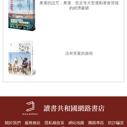
於法意識的描述，都是人們的思維行動與法律產生關連的模
奧運的詛咒：奧運、世足等大型運動賽會背後
的經濟豪賭
式。在糾紛的互動及協商過程中，人們的敘事
（
narrative
）
呈現了體驗、理解與運用法律的方式，包括想像法律制度、
運用法律邏輯等，與法律相關的感知、決策，及其背後的世
界觀。而在編排故事、甚至說謊等解釋衝突的敘事中，權力
扮演重要角色，這些呈現在敘事的論述觀點都是權力鑲嵌於
沒有答案的旅程
認知模板的方式。
由於社會的多元化發展，認知模板形成也有多元化的現象。
而在經常彼此矛盾的多元認知模板間，人們法意識的認知與
解釋不一定會完全依循某個特定認知模板，甚至會以另一個
模板為基礎去進行抵抗。整體而言，人們依循與抵抗認知模
板的思維與行動，形塑了法律作為一種文化實踐的樣貌。因
此，權力的認知模板形塑了敘事觀點，多元化的認知模板衍
生出多樣化的法意識，而在人們多樣化的法意識之文化實踐
關於我們
服務條款
隱私權政策
網站地圖
團購專區
防詐騙宣
中，同時也建構了社會關係。