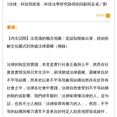
3
法律、科技與政策：科技法學研究路徑的回顧與反省／劉
靜怡
more
書摘 |
第二單元 法律究竟是構成還是眩惑社會？
【內文試閱】
法意識的概念地圖：從認知模板出發，經由拆
4
法律多元的場域共構與時空交織／王曉丹、莊士倫
解文化圖式到突破法律霸權（摘錄）
5
國家除魅？
法律社會學中的國家／林佳和
6
法律與現代性：四種理論觀點與一場思考旅程／蔡博方
法律的制定與實踐，本意是實行社會正義與公平，然而在社
會真實情況與日常生活中，卻演變成法律霸權。霸權來自於
第二部 法律怎麼變？人與制度
不平等結構，而有史以來不平等現象與結構自然存在於所有
第三單元 成為「法律人」
社會之中，法律在社會中實踐，法律自然會受到不平等結構
7
律師與律師工作：國家、市場與全球化視角／許菁芳
的制約或影響。我們經常聽到「法律保障懂法律的人」這句
8
打造理想檢察官：從法律職業系統的角度觀看
／簡士淳
話，也有不少人相信「法律保障有權力的人」。然而，不平
等的結構與權力通常不是來自於特定人刻意地營造或操作，
9
警察執法的法律社會學：以
101
大樓前的法輪功抗爭為例
／