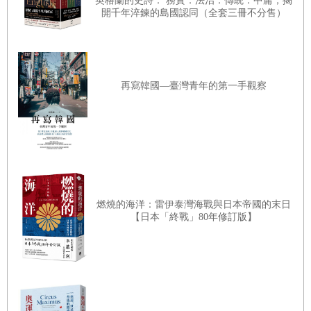
英格蘭的史詩： 務實．法治．傳統．中庸，揭
也許占地行為源於四十年前鄰里集體違建時的推擠結果，現
開千年淬鍊的島國認同（全套三冊不分售）
在若打破行之有年的默契，會被當成找碴與不合群
；
說不
定，這不只是強占空地的問題，或許強占者會因為一點小事
惡言相向，鄰居有可能不想惹事上身
；
沉默有時甚至意味著
某種鄰里共識，當這位置上沒有停車，花盆主人同意其他人
再寫韓國—臺灣青年的第一手觀察
放上聯絡電話就可以暫停，形成一個放花盆者可以優先停車
的默契。這些形成默契的秩序也不是不會改變，當鄰里搬入
新成員，上述默契可能會被打破，但打破者則會被評價為自
私自利。當鄰里之間有其他摩擦，占地行為也可能會成為鄰
里爭議，此時圍繞著合法非法的敘事就會改變，但糾紛的解
燃燒的海洋：雷伊泰灣海戰與日本帝國的末日
決還是取決於雙方協商過程是否彼此尊重，而達到相互承認
【日本「終戰」80年修訂版】
的情狀。
法意識絕非純粹個人內在的心理活動，而是隱藏在日常生活
與衝突中，人們解釋衝突的論述系統
（
discourse
）
，在此論
述系統之下，不論是沉默、敘事默契，或相互承認，這些關