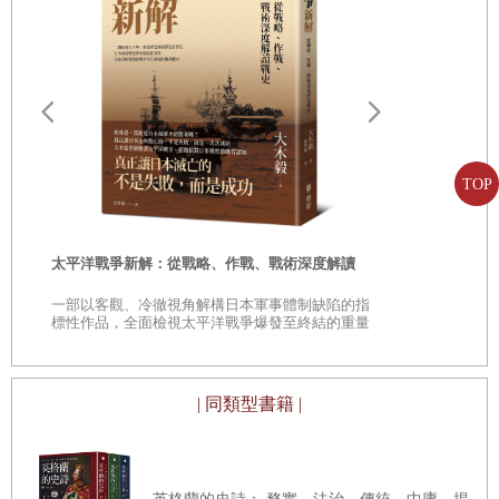
consciousness
）
是指，日常生活中，人們遇到事件時，與法
14
噤聲與異聲：現代法律語言的不滿及其可能／容邵武
律相關的所思所想，及衍生出來的態度和行為，主要集中在
15
法意識的概念地圖：從認知模板出發，經由拆解文化圖式
合法與非法界線的默認、閃避與協商。這些思維與行動構成
到突破法律霸權／王曉丹
了針對事件意義的法意識，當人們的法意識變得形式化、穩
遠野物語：
定化和機構化，這些意義就會成為話語系統的一部分，限制
——日本民
TOP
第六單元 法律與社會行動的可能
並約束人們未來生活與文化的意義創造。法律實踐因此是一
「鄉土」的
16
女性主義法社會學：理論、運動與法制的革新／林志潔
種生活與文化的實踐，是參與者在社會關係中，體現人際互
時
動和規範思維，並且創造文化意義的過程。
太平洋戰爭新解：從戰略、作戰、戰術深度解讀
17
家庭法律社會學的在地圖像：一個讀書人的生活實踐／施
是
慧玲
法律作為一種文化實踐，在日常生活中隨處可見，反映出某
一部以客觀、冷徹視角解構日本軍事體制缺陷的指
巔
標性作品，全面檢視太平洋戰爭爆發至終結的重量
種共識或秩序。舉例而言，台灣許多住宅門口常見民眾以花
18
法律動員：法律真的能帶來改變嗎？／官曉薇
級著作
盆或三角錐占據非其所有地，作為自家的停車位，那麼，其
他人會怎麼看待或詮釋這種情況
？
法律與其有何關聯
？
大部
| 同類型書籍 |
分的人會選擇沉默，此種法意識的內容有幾個可能
：
如果花
盆主人平常敦親睦鄰，那麼鄰居比較會體諒他停車的需求
；