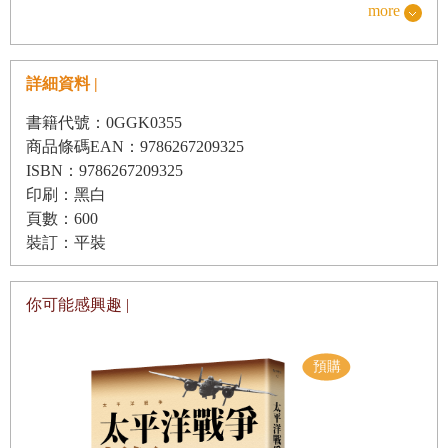
而是來自於歷史與人性的自然形成，甚至往往是經由人們的
more
沈伯洋
參與，在個人追求與主體建構中形成。本章專注於法意識研
究
：
既然不平等的現象與結構普遍存在，然而，現代人對不
第四單元 穿梭於外來／在地、西方／東方、連續／斷裂光
詳細資料 |
平等現象容忍度越來越小，抵抗法律不平等的社會實踐漸趨
譜的法律
書籍代號：0GGK0355
重要，在這個順從或抵抗法律的實踐過程中，人們體驗或使
商品條碼EAN：9786267209325
10
外來法vs.本土社會？法律移植作為法社會研究概念工具／
用法律的法意識，究竟形成怎樣的關於平等與自由的意義建
ISBN：9786267209325
陳韻如
構，又賦予人們何種挑戰既有權力的能動與
侷
限。本
章
藉由
印刷：黑白
11
情理法的融貫：傳統裁判理念的當代思辨／黃琴唐
頁數：600
法意識研究，從最基本的認知出發，經由完整的法意識概念
裝訂：平裝
12
行動者、歷史制度論與法律變遷：以楊肇嘉與台灣地方自
地圖，拆解法律霸權的邏輯與建構，從而提出突破法律霸權
治改革為例／陳柏良
的關鍵。
你可能感興趣 |
第三部 法律如何影響我們生活？被動與主動
日常生活中的法律實踐
第五單元 法律怎麼說，我們如何聽
法律實踐充斥於日常生活，不論是過馬路、買東西、辦公
事、談交易、繳稅款，都牽涉到法規，也都有可能引發糾
13
社會中的「法律文件」：以離婚後之夫妻財產爭議為例／
紛。合法與非法的界線無所不在。法意識
（
legal
郭書琴