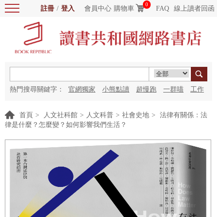
0
註冊
/
登入
會員中心
購物車
FAQ
線上讀者回函
熱門搜尋關鍵字：
官網獨家
小熊點讀
超慢跑
一群喵
工作
細胞
海洋圖書館
紅花
首頁
>
人文社科館
>
人文科普
>
社會史地
>
法律有關係：法
律是什麼？怎麼變？如何影響我們生活？