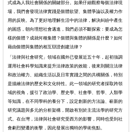
式成為人我社會關係的關鍵部分。
如果仔細觀察每個法律現
場，我們會發現法律實踐是個體欲望、集體爭論以及權力作
用的反映。為了更好地理解生活中的法律，解決糾紛中產生
的困惑，朝向理想社會邁進，我們必須不斷探索：要成為怎
樣的個體？成就何種集體？個體與集體的關係是什麼？如何
藉由個體與集體的相互辯證創建法律？
「法律與社會研究」領域在國外已發展近五十年，
起初強調
運用社會科學知識來提升法律政策的效能，後來則關注法律
和政治權力、組織生活以及日常實踐之間的共構關係，特別
是描繪法律的歷史和文化特性。
此一領域的研究者採取跨領
域的視角，援引了政治學、歷史學、社會學、哲學、人類學
等知識，在不同學科的養分下，設定創新的方法論、嶄新的
研究議題與多元的分析架構，開啟有別於主流法學的研究方
式。
在台灣，法律與社會研究受西方的影響，同時也受到社
會劇烈變遷的衝擊，因此發展出獨特的學術焦點。