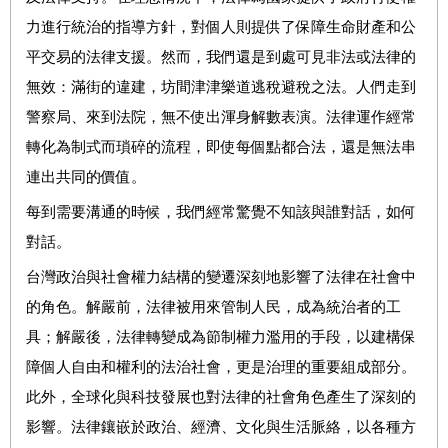
力進行統治的指導方針，對個人則提供了保障生命財產和公
平交易的法律支援。
然而，我們還是到處可見非法或法律的
無效：滿街的違建，坊間津津樂道逃稅避稅之法。人們走到
警察局、來到法院，無不使出渾身解數表演。法律運作經常
轉化為制式而瑣碎的流程，即使每個點都合法，還是無法串
連出共同的價值。
每到需要溝通的時候，我們經常驚覺不知該與誰對話，如何
對話。
台灣政治與社會權力結構的變遷深刻地影響了法律在社會中
的角色。
解嚴前，法律被用來管制人民，成為統治者的工
具；解嚴後，法律轉變成為節制權力濫用的手段，以建構保
障個人自由和權利的法治社會
，更是治理的重要組成部分。
此外，全球化與科技發展也對法律的社會角色產生了深刻的
影響。
法律鑲嵌於政治、經濟、文化與生活脈絡，以各種方