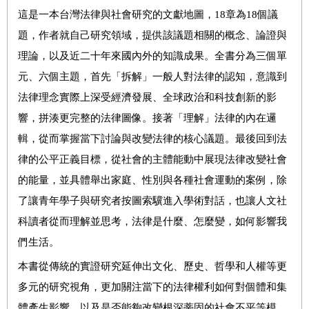
這是一本台灣法律與社會研究的文獻地圖，
18
章為
18
個議
題，作者就自己研究領域，
提供該議題相關的概念、論證與
理論，以及近二十年來國內外的知識成果
。全書分為三個單
元、六個主題，
首先「拆解」一般人對法律的認知，意識到
法律理念實際上深受經濟發展、全球政治和科技創新的影
響，拼湊更完整的法律圖像
。接著
「理解」法律的內在邏
輯，從而掌握當下討論與改變法律的核心議題。最後回到法
律的公平正義目標，從社會的主體能動中展現法律改變社會
的能量，並具體舉出家庭、性別與各種社會運動的案例，
除
了讓青年學子與研究者按圖索驥進入學術對話，也讓人文社
科讀者從而理解並思考，法律是什麼、怎麼變，如何影響我
們生活。
本書
從傳統的實證研究延伸出文化、歷史、哲學和人權等更
多元的研究視角，更加關注當下的法律權利如何對個體和集
體產生影響，以及是否能夠改變根深蒂固的社會不平等模