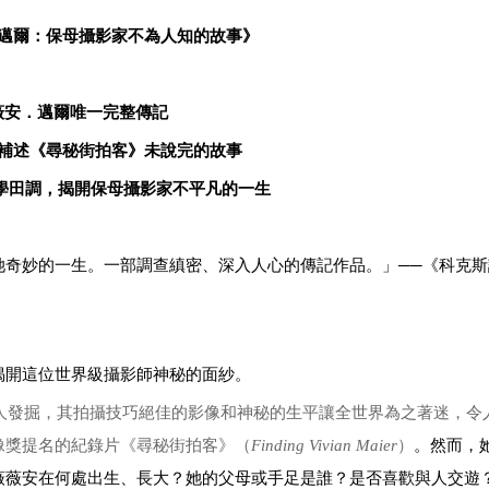
邁爾：保母攝影家不為人知的故事》
薇安．邁爾唯一完整傳記
補述《尋秘街拍客》未說完的故事
學田調，揭開保母攝影家不平凡的一生
她奇妙的一生。一部調查縝密、深入人心的傳記作品。」──《科克斯
開這位世界級攝影師神秘的面紗。
被人發掘，其拍攝技巧絕佳的影像和神秘的生平讓全世界為之著迷，令
像獎提名的紀錄片《尋秘街拍客》（
Finding Vivian Maier
）
。然而，
薇薇安在何處出生、長大？她的父母或手足是誰？是否喜歡與人交遊