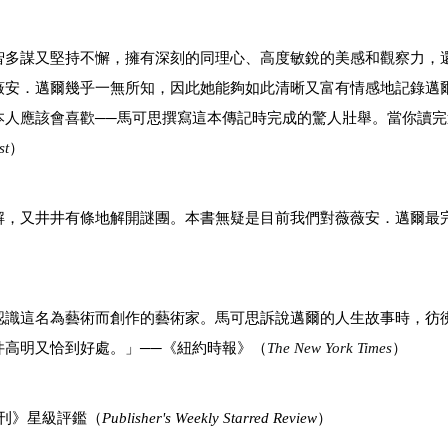
智多謀又堅持不懈，擁有深刻的同理心、高度敏銳的美感和觀察力，
薇安．邁爾幾乎一無所知，因此她能夠如此清晰又富有情感地記錄邁
本人應該會喜歡──馬可思撰寫這本傳記時完成的驚人壯舉。當你讀完
st
）
解，又井井有條地解開謎團。本書無疑是目前我們對薇薇安．邁爾最
認識這名為藝術而創作的藝術家。馬可思訴說邁爾的人生故事時，彷
件高明又恰到好處。」──《紐約時報》（
The New York Times
）
刊》星級評鑑（
Publisher's Weekly Starred Review
）