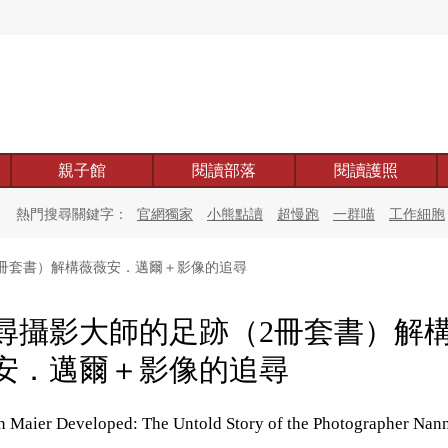
親子館
閱讀部落
閱讀護照
熱門搜尋關鍵字：
官網獨家
小熊點讀
超慢跑
一群喵
工作細胞
冊套書）解構薇薇安．邁爾＋影像的追尋
尋攝影大師的足跡（2冊套書）解
安．邁爾＋影像的追尋
n Maier Developed: The Untold Story of the Photographer Nan