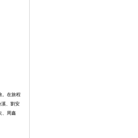
旅。在旅程
桑溪、劉安
夫、周鑫