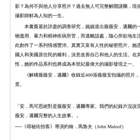
影？為何不與他人分享照片？過去無人可完整解開謎團，現在
攝影師鮮為人知的一生。
本書奠基於詳盡的調查研究，娓娓道出
薇薇安．邁爾
的
物濫用、暴力和精神疾病所苦，而逃離該處，隨心所欲地生
此創作了一系列情感豐沛、真實又富有人性的秘密照片。她
國人和美國原住民的權利，決意改善自己和他人的生活。在
性，她的作品系列也將成為本世紀最偉大的攝影發現之一。
《解構薇薇安．邁爾》收錄近400張薇薇安拍攝的照片，
景。
「安．馬可思絕對是薇薇安．邁爾專家。我們的紀錄片沒說
薇安．邁爾完整的人生故事。」
──《尋秘街拍客》導演約翰．馬魯夫（John Maloof）