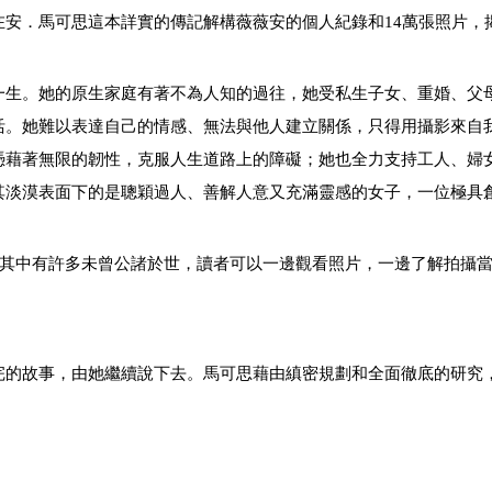
安．馬可思這本詳實的傳記解構薇薇安的個人紀錄和14萬張照片，
一生。她的原生家庭有著不為人知的過往，她受私生子女、重婚、父
活。她難以表達自己的情感、無法與他人建立關係，只得用攝影來自
憑藉著無限的韌性，克服人生道路上的障礙；她也全力支持工人、婦
其淡漠表面下的是聰穎過人、善解人意又充滿靈感的女子，一位極具
其中
有
許多未曾公諸於世，讀者可以一邊觀看照片，一邊了解拍攝
完的故事，由她繼續說下去。馬可思藉由縝密規劃和全面徹底的研究