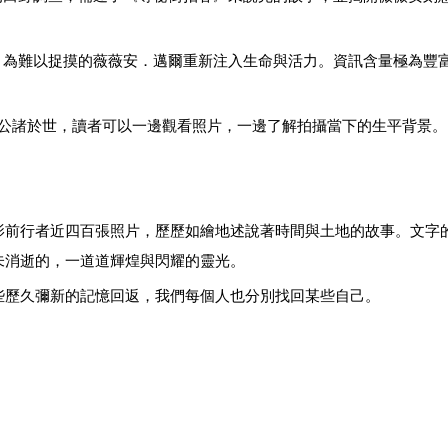
，為難以捉摸的薇薇安．邁爾重新注入生命與活力。資訊含量極為豐
曾公諸於世，讀者可以一邊觀看照片，一邊了解拍攝當下的生平背景。
影前行者近四百張照片，歷歷如繪地述說著時間與土地的故事。文字
未消逝的，一道道輝煌與閃耀的靈光。
些歷久彌新的記憶回返，我們每個人也分別找回某些自己。