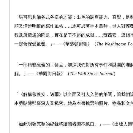
「馬可思具備各式各樣的才能：出色的調查能力、直覺，足
順又清楚明瞭的寫作風格……馬可思著手本書時，世人對薇
程及所遭遇的問題，實在是了不起的成就……薇薇安．邁爾
一定會深受啟發。」──《華盛頓郵報》（
The Washington Po
「一部精彩絕倫的工藝品，加深我們對所有事件和謎團的理
解。」──《華爾街日報》（
The Wall Street Journal
）
「《解構薇薇安．邁爾》以全面又引人入勝的筆調，讓我們
本剪貼簿那樣深入又私密。她為本書挑選的照片、物品和文
「如此明確完整的紀錄將讓讀者讚不絕口。」──《出版人週