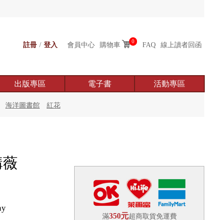
0
註冊
/
登入
會員中心
購物車
FAQ
線上讀者回函
出版專區
電子書
活動專區
海洋圖書館
紅花
構薇
ny
350元
滿
超商取貨免運費