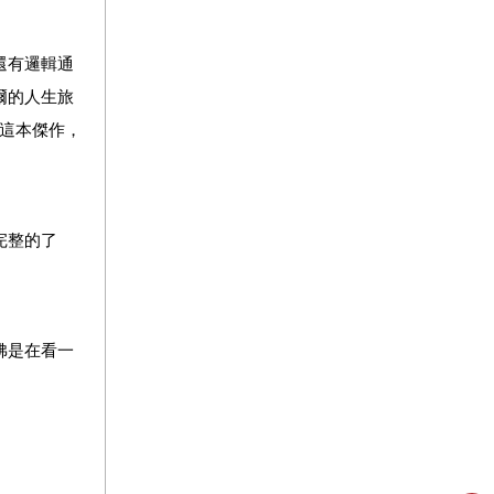
還有邏輯通
爾的人生旅
這本傑作，
完整的了
彿是在看一