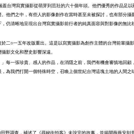
蓋台灣寫實攝影從萌芽到茁壯的六十個年頭。他們優秀的作品足以
證。他們之中，有些人的影像創作在當時甚至未被探討，也有部分攝
下，仍清晰地呈現出台灣寫實攝影前行者的純真面容與對影像的無比
於二○一五年改版重出。這是以寫實攝影為創作主體的台灣前輩攝影
灣攝影文化和歷史影響深遠。
」每一張珍貴、感人的作品，在消隱之前，我們有機會審慎地回顧
眼，為我們打開一個特殊時空，召喚上個世紀台灣這塊土地的人間之
的
田野調查，補述了《尋秘街拍客》未說完的故事，並揭開薇薇安刻