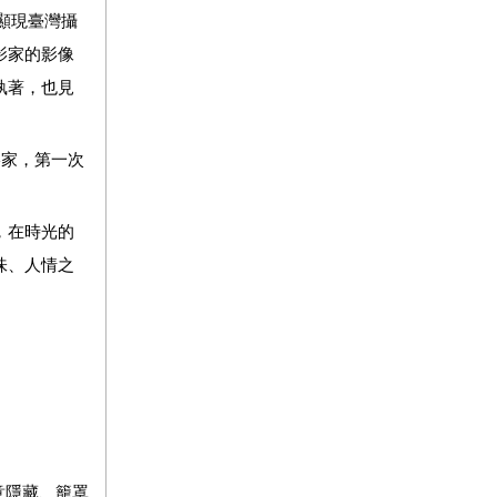
顯現臺灣攝
影家的影像
執著，也見
家，第一次
，在時光的
味、人情之
意隱藏
、籠罩