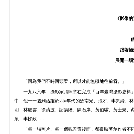
《影像的
跟著攝
展開一場
「因為我們不時回頭看，所以才能無礙地往前看。」
一九八六年，攝影家張照堂在完成「百年臺灣攝影史料」
中，他一一遇到活躍於四○年代的鄧南光、張才、李釣綸、林
明、林慶雲、徐清波、謝震隆、陳石岸、黃伯驥、黃士規、
泉、李悌欽……
「每一張照片、每一個觀景窗後面，都反映著創作者不同