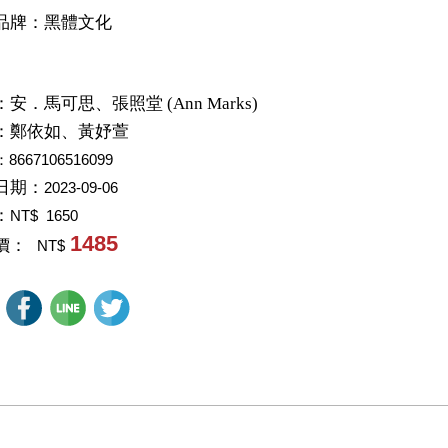
品牌：黑體文化
：
安．馬可思、張照堂 (Ann Marks)
：
鄭依如、黃妤萱
：8667106516099
日期：
2023-09-06
：
NT$ 1650
1485
價：
NT$