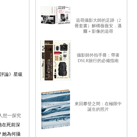
追尋攝影大師的足跡（2
冊套書）解構薇薇安．邁
爾＋影像的追尋
攝影師外拍手冊：帶著
DSLR旅行的必備指南
評論》星級
來回攀登之間：在極限中
誕生的照片
人想一探究
她在死前深
？她為何攝