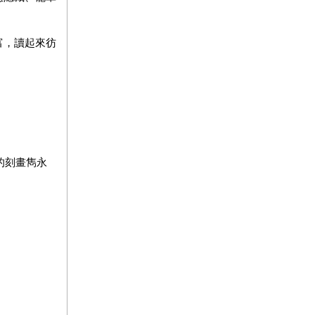
富，讀起來彷
的刻畫雋永