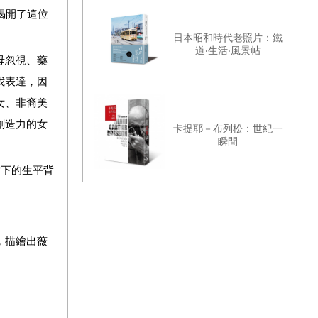
揭開了這位
日本昭和時代老照片：鐵
道‧生活‧風景帖
母忽視、藥
我表達，因
女、非裔美
創造力的女
卡提耶－布列松：世紀一
瞬間
當下的生平背
，描繪出薇