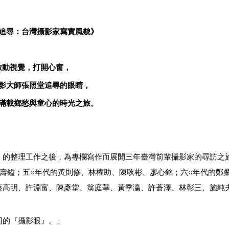
追尋：台灣攝影家寫實風貌》
啟動視覺，打開心窗，
影大師張照堂追尋的眼睛，
滿載鄉愁與童心的時光之旅。
的整理工作之後，為專欄寫作而展開三年臺灣前輩攝影家的尋訪之
壽鎰；五○年代的黃則修、林權助、陳耿彬、廖心銘；六○年代的鄭
蔡高明、許淵富、陳彥堂、翁庭華、黃季瀛、許蒼澤、林彰三、施純
的『攝影眼』。」