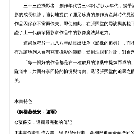
三十三位攝影者，創作年代從三○年代到八○年代，幾乎涵
影的成長軌跡，適切地提供了彌足珍貴的創作資產與時代見
作品因保存不當而佚失。即使如此，在張照堂的尋訪與爬梳
證了上一代前輩攝影家作品中的影像魔法與魅力。
這趟旅程於一九八八年結集出版為《影像的追尋》，而後
有系譜地列入台灣寫實攝影的範疇，受到注視和討論，對台
「每一幅好的作品都是在一種歲月的滄桑中提煉而成的。
隧道中，共同分享回憶的愉悅與情傷。透過張照堂的追尋之
美。
本書特色
《解構薇薇安．邁爾》
◎
薇薇安．邁爾最完整的傳記
◎
本書作者耗時六年，經過
縝密規劃、
鉅細靡遺
而全面徹底