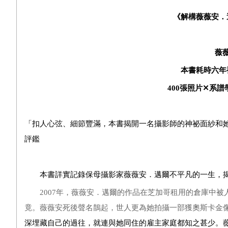
《解構薇薇安．
薇
本書耗時六年
400
張照片
✕
系譜
「扣人心弦、細節豐滿，本書揭開一名攝影師的神祕面紗和
評鑑
本書詳實記錄保母攝影家薇薇安．邁爾不平凡的一生，揭
2007年，薇薇安．邁爾的作品在芝加哥租用的倉庫中
竟。薇薇安死後聲名鵲起，世人更為她拍攝一部獲奧斯卡金
深埋藏自己的過往，就連與她同住的雇主家庭都知之甚少。