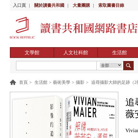
入口頁
|
關於讀書共和國
|
大量團購
|
索取圖書目錄
文學館
人文社科館
生活館
首頁
>
生活館
>
藝術美學
>
攝影
>
追尋攝影大師的足跡（2
追
薇
Vivia