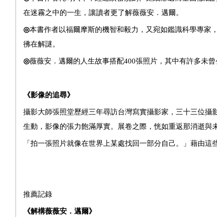
在迷霧之中的一生
，讓讀者
更了解薇薇安．邁爾。
◎
本書作者
以福爾摩斯的機智和毅力，又宛如鑑識科學專家
彿在解謎。
◎
薇薇安．邁爾的人生故事搭配400張照片，其中有許多未
《影像的追尋》
攝影大師張照堂歷經
三年尋訪台灣寫實攝影家，
三十三位攝
生動，影像的張力飽滿厚實。展卷之際，恍如重返那消逝與
「拍一張照片就像在世界上某處找回一部分自己。」藉由這
推薦記錄
《解構薇薇安．邁爾》