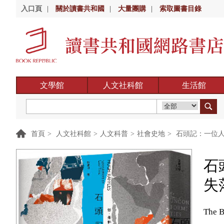
入口頁
|
關於讀書共和國
|
大量團購
|
索取圖書目錄
文學館
人文社科館
生活館
首頁
>
人文社科館
>
人文科普
>
社會史地
>
石頭記：一位人
石
失
The B