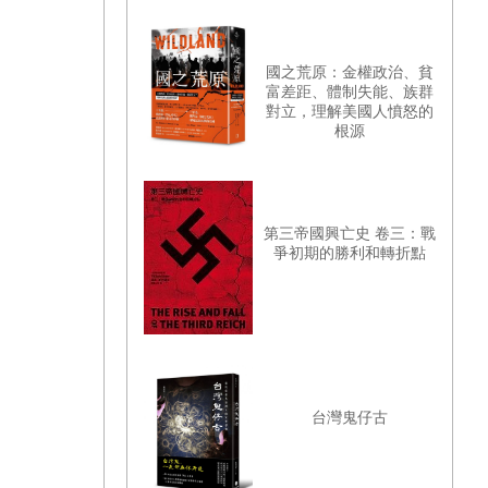
國之荒原：金權政治、貧
富差距、體制失能、族群
對立，理解美國人憤怒的
根源
第三帝國興亡史 卷三：戰
爭初期的勝利和轉折點
台灣鬼仔古