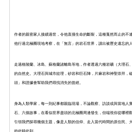
作者的親密家人接續過世，令他直撞生命的斷裂，這種戛然而止的不
他行過北極圈現地考察，在「無言」的岩石世界，讀出被歷史遺忘的
走過格陵蘭、冰島、蘇格蘭諸離島等地，作者透過六種岩礦（大理石
的自然史。大理石與城市紋理，砂岩和巨石陣，片麻岩和神聖崇拜，
頭」和證據會幫助我們尋找消失的曾經。
身為人類學家，每一則紀事都親臨現場，不論觀察、訪談或與當地人
石、六個故事，在看似世界盡頭的北極圈周邊發生，但端視你從哪裡
引領我們探尋幾個主題，像是人類的信仰、走入當代時間的原住民、
的此時此刻。