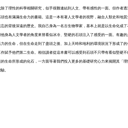
此除了理性的科學相關研究，似乎很難連結到人文、帶有感性的一面。但作者透
石頭也有滿滿生命力的書籍。這是一本有著人文學者的視野，融合人類史和地質
遺忘的背後深遠的歷史。我自己身為一名古生物學家，基本上就是以生命化成了
用他身為人文學者的角度來替看似冰冷、堅硬的石頭注入了感受的一面。有趣的
活力的生命，但在生命走到了盡頭之後、加上天時和地利的環境狀況下形成了的
工作賦予他們第二生命。相信讀者從這本書可以感受到石頭不只帶有看似堅硬不
逝的生命所形成的化石，一方面等著我們投入更多的基礎研究心力來揭開其「理
體驗。