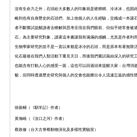
沒有生命力之外，石頭給大多數人的印象就是硬梆梆、冷冰冰，也因
略到也有自身歷史的石頭們、加上他個人的人生經驗，交織成一本讓
者不斷嘗試提醒讀者去瞭解與思考呈現在我們眼前、但似乎經常會被
石」為主要研究對象，讀著這本書讓我有滿滿的感觸，尤其是作者利
生物學家研究的並不是一直以來都是冰冷的石頭，而是原本有著無限
化石最後在我們人類活動下重見天日，而後我們嘗試藉由深入的研究
也能含有打動人心的感受一面，這也可以回過頭來提醒大家：台灣消
貌，但同時透過歷史研究與個人的交會也能擦出令人流連忘返的感性
徐振輔（《馴羊記》作者）
黃瀚嶢（《沒口之河》作者）
蔡政修（台大古脊椎動物演化及多樣性實驗室）