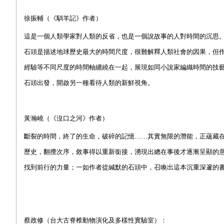
徐振輔（《馴羊記》作者）
這是一個人類學家對人類的反省，也是一個說故事的人對時間的沉思
石頭是描述地球歷史最大的時間尺度，很難解釋人類社會的因果，但
經驗等不同尺度的時間軸纏繞在一起，展現如同小說家編織時間的技
石頭出發，開啟另一種看待人類的新鮮視角。
黃瀚嶢（《沒口之河》作者）
斷裂的時間，終了的生命，破碎的記憶……其實無限的潛能，正蘊藏
歷史，翻攪次序，敘事得以重新銜接，湧現出總在事後才逐漸呈顯的
找到前行的力量；一如作者從緘默的石頭中，召喚出這本沉重深邃的
蔡政修（台大古脊椎動物演化及多樣性實驗室）：