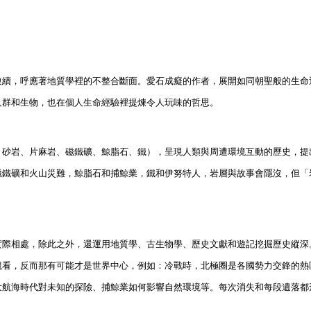
連續，呼應著地質學裡的不整合斷面。愛石成癡的作者，展開如同朝聖般的生命
人群和生物，也在個人生命經驗裡提煉令人玩味的哲思。
、砂岩、片麻岩、磁鐵礦、鯨脂石、鐵），呈現人類與周遭環境互動的歷史，提
磁鐵礦和火山災難，鯨脂石和捕鯨業，鐵和伊努特人，岩層與故事會隱沒，但「
實際相處，除此之外，還運用地質學、古生物學、歷史文獻和遊記挖掘歷史縱深
觀看，反而那有可能才是世界中心，例如：冷戰時，北極圈是各國勢力交鋒的熱
大航海時代對未知的探險、捕鯨業如何影響自然環境等。每次消失和每段遺落都