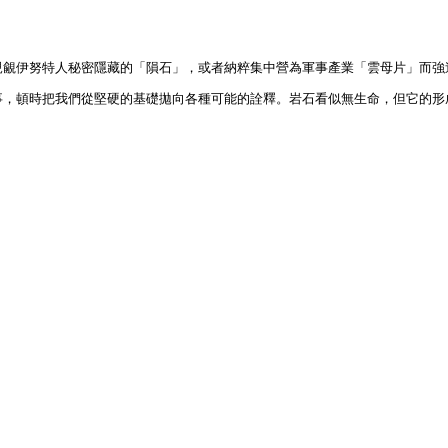
覬覦伊努特人秘密隱藏的「隕石」，或者納粹集中營為軍事產業「雲母片」而強
事，頓時把我們從堅硬的基礎拋向各種可能的詮釋。岩石看似無生命，但它的形