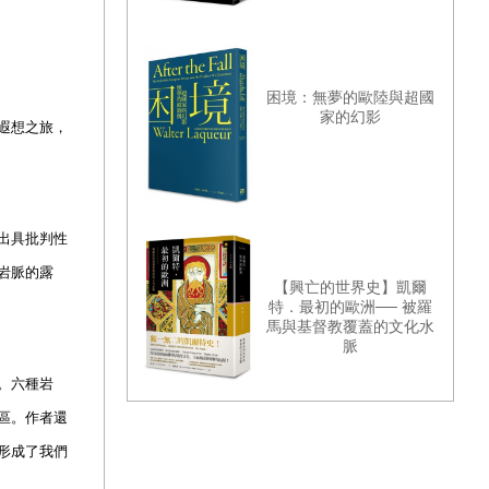
困境：無夢的歐陸與超國
家的幻影
遐想之旅，
出具批判性
岩脈的露
【興亡的世界史】凱爾
特．最初的歐洲── 被羅
馬與基督教覆蓋的文化水
脈
。六種岩
區。作者還
形成了我們