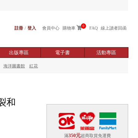
0
註冊
/
登入
會員中心
購物車
FAQ
線上讀者回函
出版專區
電子書
活動專區
海洋圖書館
紅花
裂和
350元
滿
超商取貨免運費