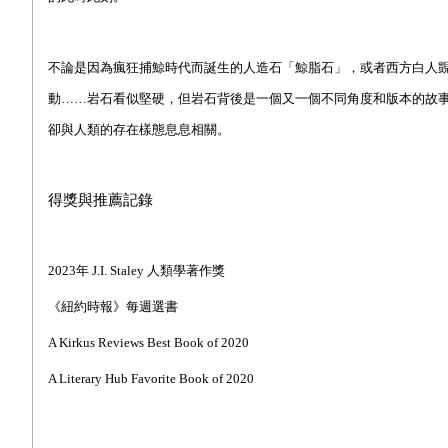
不論是因為瘋狂捕鯨時代而誕生的人造石「鯨脂石」，或者西方白人
動……岩石看似堅硬，但岩石背後是一個又一個不同角度和版本的故
卻與人類的存在樣態息息相關。
得獎與推薦記錄
2023
年 J.I. Staley 人類學著作獎
《紐約時報》每週選書
A Kirkus Reviews Best Book of 2020
A Literary Hub Favorite Book of 2020