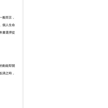
一般而言，
、個人生命
本書選擇從
的動能犁開
點滴之時，