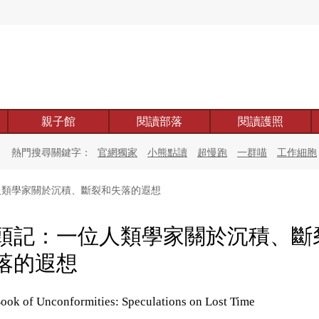
親子館
閱讀部落
閱讀護照
熱門搜尋關鍵字：
官網獨家
小熊點讀
超慢跑
一群喵
工作細胞
類學家關於沉積、斷裂和失落的遐想
頭記：一位人類學家關於沉積、斷
落的遐想
ook of Unconformities: Speculations on Lost Time