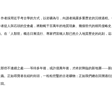
。作者採用近乎考古學的方式，以岩礦為引，向讀者揭露多重歷史的沉積過程。
作者從人與石頭的交會處，將動輒千百萬年的地質現象、幾個世代的殖民侵略史
藝。在「人類世」概念日漸流行、專家們宣稱人類已然介入地質歷史的此刻，這
在那些不連續之處——等待多年後，或許億萬年後，才終於降臨的新地層——新
意義。正如尋寶者在紐約街頭，一粒粒挖鑿的古老礦物；正如我們總在回溯過往
書寫。