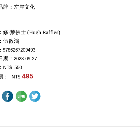
品牌：左岸文化
：
修‧萊佛士 (Hugh Raffles)
：
伍啟鴻
：9786267209493
日期：
2023-09-27
：
NT$ 550
495
價：
NT$