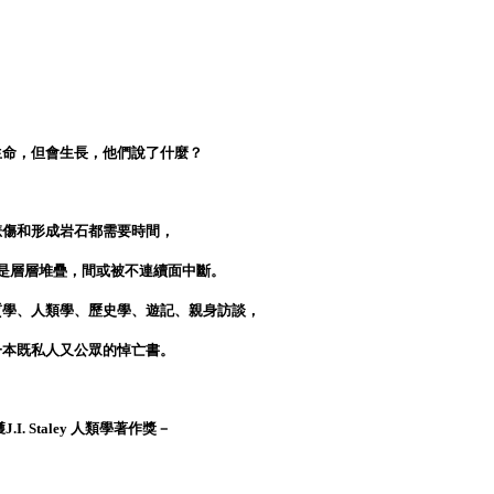
生命，但會生長，他們說了什麼？
悲傷和形成岩石都需要時間，
是層層堆疊，間或被不連續面中斷。
質學、人類學、歷史學、遊記、親身訪談，
一本既私人又公眾的悼亡書。
J.I. Staley 人類學著作獎－