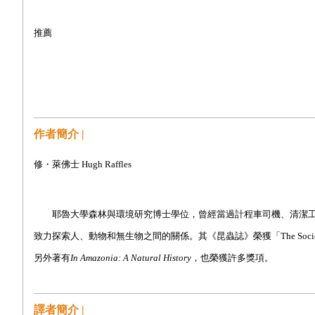
推薦
作者簡介 |
修・萊佛士 Hugh Raffles
耶魯大學森林與環境研究博士學位，曾經當過計程車司機、清潔工，目前任教於紐約「
致力探索人、動物和無生物之間的關係。其《昆蟲誌》榮獲「The Society fo
另外著有
In Amazonia: A Natural History
，也榮獲許多獎項。
譯者簡介 |