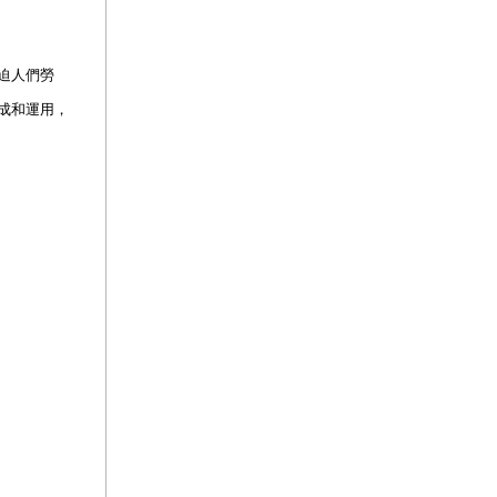
迫人們勞
成和運用，