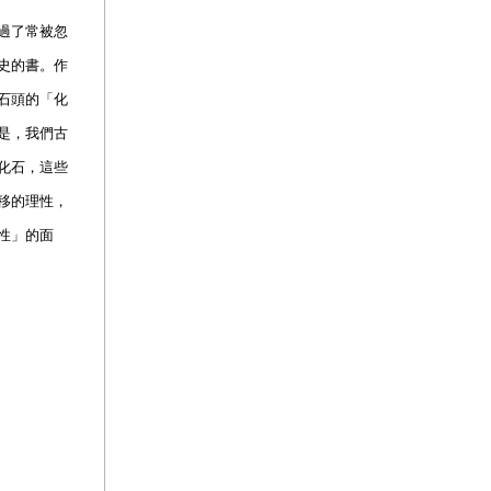
過了常被忽
史的書。作
石頭的「化
是，我們古
化石，這些
移的理性，
性」的面