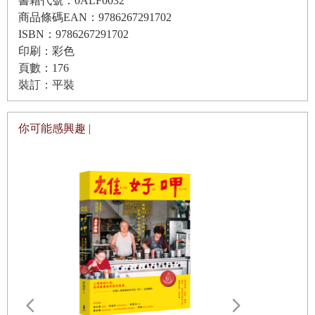
書籍代號：0ALF0032
保存咖啡豆的竅門
商品條碼EAN：9786267291702
第二次見到他時，是在他爭奪日本沖煮冠軍的比賽上。當時
Column 1 讓我成長的咖啡大賽
ISBN：9786267291702
他同時使用三個愛樂壓，用一片木板壓萃出他的咖啡，也順
印刷：彩色
利拿到冠軍。看來他是愛樂壓之王吧，我當時這樣想。
頁數：176
第二章 我愛用／推薦的咖啡器材
裝訂：平裝
第三次見到，我們已經是2016年世界盃的決賽對手。自選沖
咖啡的萃取方式非常多元
煮我們不約而同地使用了有田燒V60，在那一刻，我明白了
你可能感興趣 |
他在咖啡面前展現的成熟理性。因應咖啡風味而論，不是選
家裡與店裡的標準配備
咖啡濾杯
擇最擅長、最喜歡的器具，而是選擇對咖啡最好的器具。當
Hario V60／KONO河野濾杯
年他得到冠軍，而我回到實驗室閉關，隔年捲土重來。或許
Kalita Wave蛋糕濾杯／ORIGAMI摺紙濾杯
Kasuya San並不知道，但他的確在不經意下給予了我正面的
April Brewer／OREA
影響。
梯形單孔濾杯／梯形三孔濾杯
而談到咖啡，任何喜歡手沖的人都會知道，一杯咖啡除了豆
簡單煮出美妙滋味
愛樂壓
子本身的味道之外，同時也是一個咖啡師對於「優良味覺體
完整享受油脂與圓潤口感
法式濾壓壺
驗」的品味與展現。看完本書，我感受到Kasuya San對於咖
雄好呷╳雄
書】
啡的詮釋是相當親和的。手把手的圖解教學，清楚的示範，
享受濃郁風味
法蘭絨濾布
★從「好呷