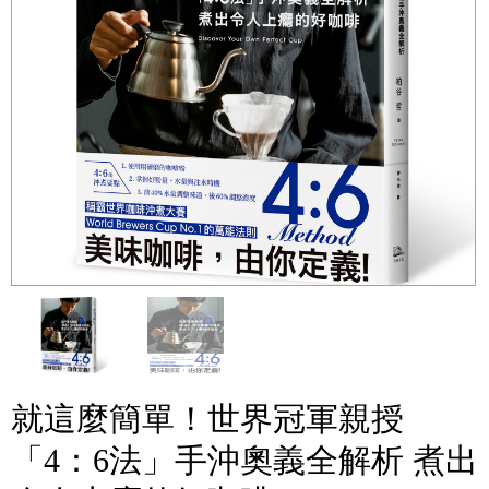
就這麼簡單！世界冠軍親授
「4：6法」手沖奧義全解析 煮出