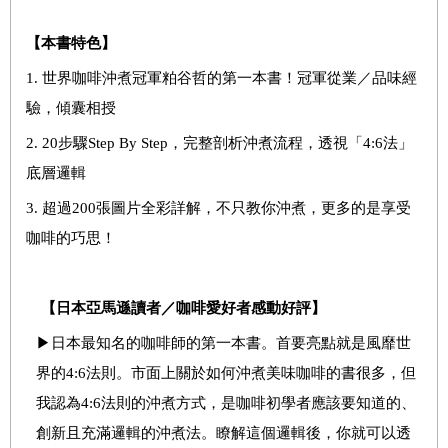
【本書特色】
1. 世界咖啡沖煮冠軍粕谷哲的第一本書！冠軍從業／品味經
驗，傾囊相授
2. 20步驟Step By Step，完整剖析沖煮流程，透視「4:6法」
底層邏輯
3. 超過200張圖片全彩詳解，不只教你沖煮，更多的是享受
咖啡的巧思！
【日本亞馬遜讀者／咖啡愛好者感動好評】
▶日本最知名的咖啡師的第一本書。首要亮點就是風靡世
界的4:6法則。市面上關於如何沖煮美味咖啡的書很多，但
我認為4:6法則的沖煮方式，是咖啡初學者應該要知道的、
創新且充滿邏輯的沖煮法。瞭解這個邏輯後，你就可以透