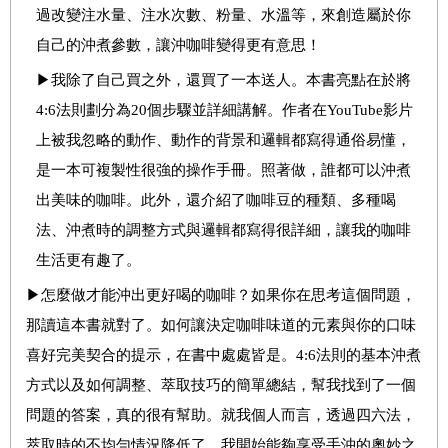
過改變注水量、注水次數、粉量、水溫等，來創造屬於你
自己的沖煮參數，讓沖咖啡變得更有意思！
▶我除了自己買之外，還買了一本送人。本書亮點在於將
4:6法則劃分為20個步驟並詳細講解。作者在YouTube影片
上被我忽略的動作、動作的背景和邏輯都寫得通俗易懂，
是一本可複製性很強的操作手冊。照著做，誰都可以沖煮
出美味的咖啡。此外，還介紹了咖啡豆的種類、多種喝
法、沖煮時的調整方式與邏輯都寫得很詳細，讓我的咖啡
生活更有趣了。
▶怎麼做才能沖出更好喝的咖啡？如果你在思考這個問題，
那讀這本書就對了。如何讓決定咖啡味道的元素與你的口味
喜好完美契合的提示，在書中處處皆是。4:6法則的基本沖煮
方式以及如何調整、萃取技巧的簡單總結，幫我找到了一個
問題的答案，真的很有幫助。就我個人而言，透過四六法，
萃取時的不均勻情況降低了，我開始能夠享受手沖的奧妙之