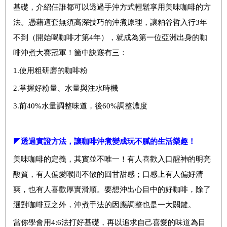
基礎，介紹任誰都可以透過手沖方式輕鬆享用美味咖啡的方
法。憑藉這套無須高深技巧的沖煮原理，讓粕谷哲入行3年
不到（開始喝咖啡才第4年），就成為第一位亞洲出身的咖
啡沖煮大賽冠軍！箇中訣竅有三：
1.使用粗研磨的咖啡粉
2.掌握好粉量、水量與注水時機
3.前40%水量調整味道，後60%調整濃度
◤透過實證方法，讓咖啡沖煮變成玩不膩的生活樂趣！
美味咖啡的定義，其實並不唯一！有人喜歡入口醒神的明亮
酸質，有人偏愛喉間不散的回甘甜感；口感上有人偏好清
爽，也有人喜歡厚實滑順。要想沖出心目中的好咖啡，除了
選對咖啡豆之外，沖煮手法的因應調整也是一大關鍵。
當你學會用4:6法打好基礎，再以追求自己喜愛的味道為目