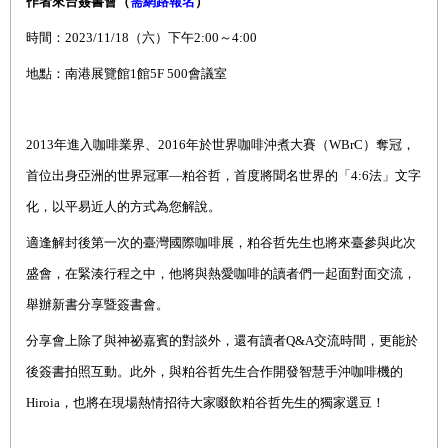
作者來台簽書會（
需網路報名
）
時間：2023/11/18（六）下午2:00～4:00
地點：南港展覽館1館5F 500會議室
2013
年進入咖啡業界、2016年於世界咖啡沖煮大賽（WBrC）奪冠，
首位出身亞洲的世界冠軍—粕谷哲，首度將聞名世界的「4:6法」文字
化，以平易近人的方式為您解說。
適逢解封後第一次的臺灣國際咖啡展，粕谷哲先生也將來臺參與此次
盛會，在緊湊行程之中，他將與熱愛咖啡的讀者們一起面對面交流，
舉辦新書分享暨簽書會。
分享會上除了與神祕嘉賓的對談外，還有讀者
Q&A
交流時間，更能於
後簽書拍照互動。此外，與粕谷哲先生合作開發智慧手沖咖啡機的
Hiroia
，也將在現場熱情招待大家啜飲粕谷哲先生的獨家選豆！