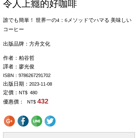
令人上癮的好咖啡
誰でも簡単！ 世界一の4：6メソッドでハマる 美味しい
コーヒー
出版品牌：方舟文化
作者：
粕谷哲
譯者：
廖光俊
ISBN：9786267291702
出版日期：
2023-11-08
定價：
NT$ 480
432
優惠價：
NT$