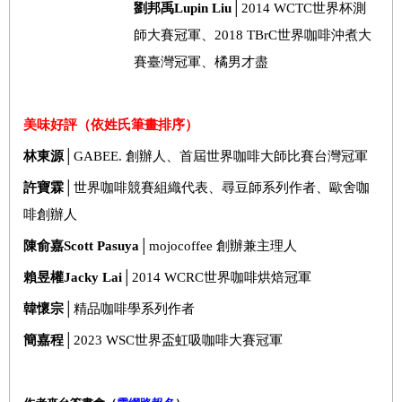
劉邦禹
Lupin Liu
│
2014 WCTC
世界杯測
師大賽冠軍、
2018 TBrC
世界咖啡沖煮大
賽臺灣冠軍、橘男才盡
美味好評（依姓氏筆畫排序）
林東源
│
GABEE.
創辦人、首屆世界咖啡大師比賽台灣冠軍
許寶霖
│世界咖啡競賽組織代表、尋豆師系列作者、歐舍咖
啡創辦人
陳俞嘉
Scott Pasuya
│
mojocoffee
創辦兼主理人
賴昱權
Jacky Lai
│
2014 WCRC
世界咖啡烘焙冠軍
韓懷宗
│精品咖啡學系列作者
簡嘉程
│
2023 WSC
世界盃虹吸咖啡大賽冠軍