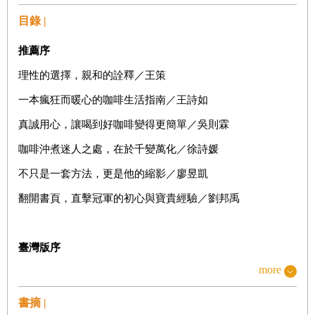
目錄 |
推薦序
理性的選擇，親和的詮釋／王策
一本瘋狂而暖心的咖啡生活指南／王詩如
真誠用心，讓喝到好咖啡變得更簡單／吳則霖
咖啡沖煮迷人之處，在於千變萬化／徐詩媛
不只是一套方法，更是他的縮影／廖昱凱
翻開書頁，直擊冠軍的初心與寶貴經驗／劉邦禹
臺灣版序
more
願你在任何地方，都能沖一杯美味的咖啡
書摘 |