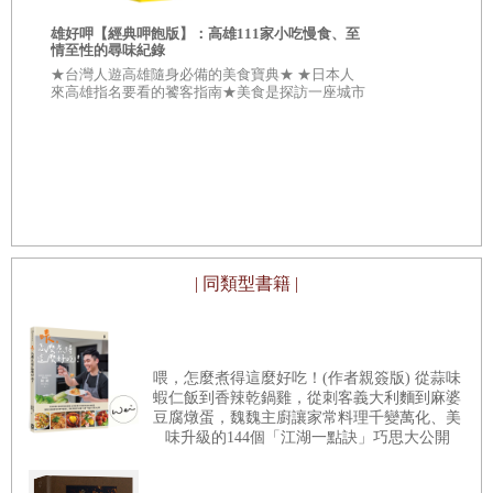
也給予他的個人觀點（滿滿的日本職人感）。雖說是職人，
合★ \\\
其實很簡單!?
虹吸壺
雄好呷【經典呷飽版】：高雄111家小吃慢食、至
敵手///
但他的知識基礎建構在SCA的教學系統上，屬於平易近人、
情至性的尋味紀錄
最需要精細挑選
磨豆機
★台灣人遊高雄隨身必備的美食寶典★ ★日本人
容易引人入勝的風格。悅讀本書，除了加深你的咖啡萃取觀
來高雄指名要看的饕客指南★美食是探訪一座城市
控制注水大小
手沖壺
念，亦是透過文字、照片，確實地認識Kasuya San這位世界
最傑出的理由！ 在高雄，處處都有難以撼動的古
早美味地標。
改變入口的印象
杯具
冠軍。
好
生
我開發的咖啡器材
Column 2 配方咖啡的魅力
一本瘋狂而暖心的咖啡生活指南
王詩如Lulu｜傑恩咖啡主理人
| 同類型書籍 |
第三章 如何找到自己喜歡的咖啡豆
到底什麼是「精品咖啡」？
「歡迎來到LOCA俱樂部！」在翻閱這本書的過程中，讓我
其實很複雜的咖啡風味
邊看邊打從心裡湧出笑意。「LOCA」是西班牙文「瘋狂」
喂，怎麼煮得這麼好吃！(作者親簽版) 從蒜味
蝦仁飯到香辣乾鍋雞，從刺客義大利麵到麻婆
的意思，第一次接觸到這個詞彙，適時我在宏都拉斯進行
我所喜愛的「美味咖啡」
豆腐燉蛋，魏魏主廚讓家常料理千變萬化、美
「從產地起跑小農計畫」，跟小農們分享我在咖啡領域中所
味升級的144個「江湖一點訣」巧思大公開
先喝不同烘焙程度來比較
做的種種測試、新產品的開發，還有所花費的精力。小農們
左右咖啡印象的關鍵
生豆處理