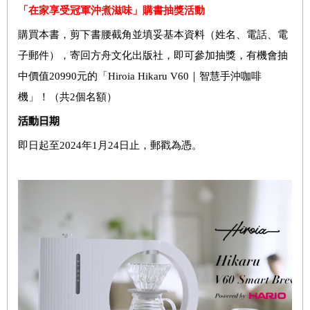
「在家享受冠軍沖煮滋味」購書抽獎活動
購買本書，剪下書腰截角並填妥基本資料（姓名、電話、電
子郵件），寄回方舟文化出版社，即可參加抽獎，有機會抽
中價值20990元的「Hiroia Hikaru V60｜智慧手沖咖啡
機」！（共2個名額）
活動日期
即日起至2024年1月24日止，郵戳為憑。