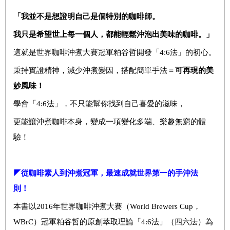
「我並不是想證明自己是個特別的咖啡師。
我只是希望世上每一個人，都能輕鬆沖泡出美味的咖啡。」
這就是世界咖啡沖煮大賽冠軍粕谷哲開發「4:6法」的初心。
秉持實證精神，減少沖煮變因，搭配簡單手法＝
可再現的美
妙風味！
學會「4:6法」，不只能幫你找到自己喜愛的滋味，
更能讓沖煮咖啡本身，變成一項變化多端、樂趣無窮的體
驗！
◤
從咖啡素人到沖煮冠軍，最速成就世界第一的手沖法
則！
本書以2016年世界咖啡沖煮大賽（World Brewers Cup，
WBrC）冠軍粕谷哲的原創萃取理論「4:6法」（四六法）為