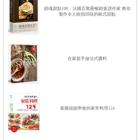
就用「LOCA」來稱呼我。我在粕谷哲的書中，也看到了這
日曬處理法
銷魂甜點100：法國百萬冊暢銷食譜作家 教你
股高昂的熱情和精神。
製作令人吮指回味的歐式甜點
水洗處理法
如果在網路上搜尋關鍵字「4：6沖煮法」，會有超過3千萬
蜜處理法／厭氧處理法
項的結果，這是非常驚人的成就！可以說，只要想測試咖啡
事先了解的話就是咖啡通？
品種
沖煮的方式，就必定會討論到「4：6沖煮法」。與其在網路
四處搜尋片段的摘要，我會建議讀者完讀本書，書中提供了
是風味也是特徵
生產國
在家親手做法式醬料
完整的「4：6沖煮法」概念，甚至是遇到不同豆子、想要不
鍛鍊味覺也很重要
同風味，都可以在本書中找到重組參數的脈絡。
咖啡風味的表現
風味輪
拿下比賽冠軍，只是粕谷哲進入創作設計的起點，作者先是
咖啡的品鑑方法
杯測
分析市面上多款咖啡濾杯，並以自由度為縱軸，口感為橫
試著評價一下咖啡吧
軸，為讀者們提供更清晰的模組來理解不同濾杯的沖煮特
Column 3 在產地感受到的事
色。緊接著分享自身開發的多款咖啡器材，完整貫穿從沖煮
看圖就能學會的家常料理124
到品飲的體驗。見證了一連串透過不斷探索、嘗試開發和積
極分享，保持頂尖進步的原動力。
第四章 調整4:6法參數，讓咖啡更合你的口味
比賽這件事情是在設定好的評分表框架中挑戰自我。有經驗
沖煮參數7要素