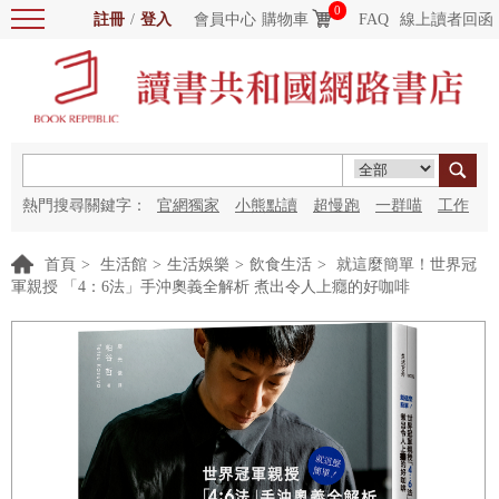
0
註冊
/
登入
會員中心
購物車
FAQ
線上讀者回函
熱門搜尋關鍵字：
官網獨家
小熊點讀
超慢跑
一群喵
工作
細胞
海洋圖書館
紅花
首頁
>
生活館
>
生活娛樂
>
飲食生活
>
就這麼簡單！世界冠
軍親授 「4：6法」手沖奧義全解析 煮出令人上癮的好咖啡