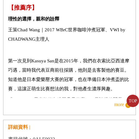
前言
【推薦序】
誰都沖得出美味的咖啡！一杯難喝的咖啡，開啟了我的咖啡
理性的選擇，親和的詮釋
人生
王策Chad Wang｜2017 WBrC世界咖啡沖煮冠軍、VWI by
CHADWANG主理人
第一章 世界第一的4:6法
誰都能沖出美味咖啡 世界第一的4:6法
第一次見到Kasuya San是在2015年，我們在衣索比亞西達摩
要先準備的7種咖啡器具
巧遇，當時我代表豆商前往採購，他則是去客製他的賽豆。
4:6法的沖煮參數
知道他是日本愛樂壓大賽的冠軍，也在準備日本沖煮盃的比
手沖咖啡的4大要點
賽，這讓正萌生比賽想法的我，對他產生濃厚興趣。
1. 依據咖啡豆的烘焙程度去調整水的溫度
「Chado San最喜歡的咖啡器具是什麼？」我記得他問我。
TOP
more
這是個很有趣的問題，咖啡師們互相問彼此這個問題，就好
2. 悶蒸的時候，咖啡粉不怎麼膨脹也OK
像問別人「你是什麼星座一樣」，可以判斷這個人的個性、
3. 濾紙要確實摺好
詳細資料 |
喜好。「我最喜歡V60，」我回答，「風味比較強。」他回
4. 透過浸溼，讓濾紙與濾杯緊密貼合
覆：「我喜歡KONO，比較甜。」