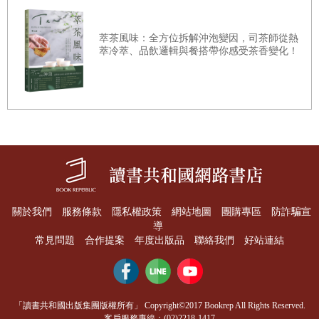
的選手，照著評分表的項目，可以很具體地做出符合評分表
為什麼不同店家或書籍有不同的沖煮參數？
定義的高分咖啡。但是如何在生活中幫助每個人找到自身喜
萃茶風味：全方位拆解沖泡變因，司茶師從熱
4:6法的調整範例
萃冷萃、品飲邏輯與餐搭帶你感受茶香變化！
歡的咖啡，就必須換位思考，作者從消費者最容易體察的差
1. 改變注水量──第1、2次注水
異著手，先討論較具象的「烘焙度」、「生豆處理」的差
2. 改變注水量──5次全調整
異、最後再介紹「品種」和「產地」的區別，就如同在門市
3. 改變注水次數──3次、4次
時貼心地為客人介紹，這樣的邏輯論述，也很適合業者應用
在實體客服上。
4. 改變注水次數──1注到底
這本書不是提供讀者「看完就會變成世界冠軍」的速成法
透過注水方式控制萃取率
則。整本書的闡述方式，就像作者本身一樣是個平易近人的
這種咖啡該怎麼沖？
關於我們
服務條款
隱私權政策
網站地圖
團購專區
防詐騙宣
暖男，貼心地為每種沖煮方式細部分格；咖啡入門者只要照
1. 品質超好的咖啡
導
著書中的步驟，一步一步地實踐，除了能成功上手「4：6沖
常見問題
合作提案
年度出版品
聯絡我們
好站連結
2. 烘焙已久的咖啡
煮法」之外，還能獲得不同咖啡沖煮、創意調飲的生活樂
品鑑咖啡風味的指標
趣。
這樣就會更好呵!? 萃取小訣竅
另外，我特別想分享，這本書為讀者提供了滿滿的正能量，
「讀書共和國出版集團版權所有」 Copyright©2017 Bookrep All Rights Reserved.
客戶服務專線：(02)2218-1417