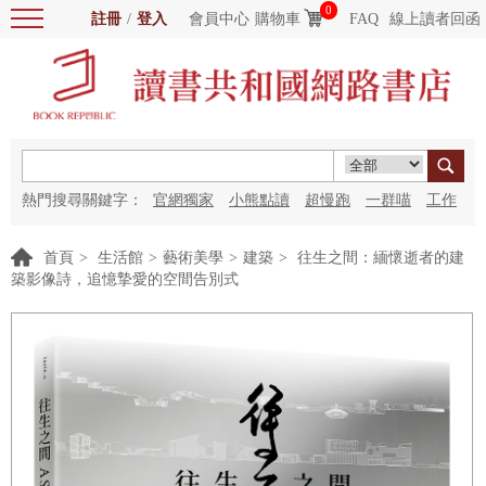
0
註冊
/
登入
會員中心
購物車
FAQ
線上讀者回函
熱門搜尋關鍵字：
官網獨家
小熊點讀
超慢跑
一群喵
工作
細胞
海洋圖書館
紅花
首頁
>
生活館
>
藝術美學
>
建築
>
往生之間：緬懷逝者的建
築影像詩，追憶摯愛的空間告別式