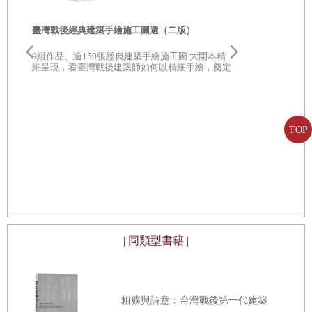
21 威爾士黛安娜王妃紀念噴泉／英國倫敦 The Diana,
的、可依據的建築符號來表達複雜文學的典範，將《神曲》
臺灣戰後經典建築手繪施工圖選（二版）
Princess of Wales Memorial Fountain
中的文學意境通過建築語言抽象、隱喻地傳達出來。建築真
Ch4 結語
正最有效的語言，最打動人、最意猶未盡的，是體驗空間後
9組作品、逾150張經典建築手繪施工圖 大開本精
細呈現，看臺灣戰後建築師如何以精細手繪，奠定
的心理感悟。特拉尼並沒有嘗試說明《神曲》的故事，而是
建築基石
東京越走越
相遇日常靜
著眼於文本的形式和結構：全詩的〈地獄〉、〈煉獄〉和
建築也可以是
〈天堂〉三部。《神曲》的構成圍繞著數字「三」，因為三
讀、領略，
TOP
代表著天主教信條中神聖的三位一體。體驗館的空間關係是
線性的敘事，空間層層遞進，呼應著層疊的《神曲》文本結
構，從地獄至煉獄最後至天堂。
特拉尼摒棄了古典建築的繁雜裝飾，使用多種黃金比例分
割、柏拉圖幾何與義大利現代主義的形式來創造神聖空間。
| 同類型書籍 |
進入神曲體驗館時，映入眼簾的是兩面十幾米的高牆，入口
必須折返進入一個狹窄、謎一般的廊道，才會來到開敞的庭
院。這個入口空間的設計，是來訪者脫離館外的世俗場景、
粗獷與詩意：台灣戰後第一代建築
進入純淨幾何世界前的良好過渡，也對應著《神曲》的前