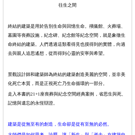
往生之間
終結的建築是用於告別生命與回憶生命。殯儀館、火葬場、
墓園等喪葬設施，紀念碑、紀念館等紀念空間，就是象徵生
命終結的建築。人們透過這類看得見也摸得到的實體，向過
去與親人追思遙想，從而得到心靈的安寧與希望。
景觀設計師和建築師為終結的建築創造美麗的空間，並非美
化死亡本質，而是正視死亡乃生命循環的一部分。
走入本書的21+1座喪葬與紀念空間經典案例，省思生與死、
記憶與遺忘的永恆辯證。
建築是從無至有的創造，生命卻是從有至無的必然。
大師們是如何思考、詮釋，讓「新生」與「逝去」在建築中