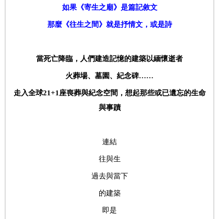
如果《寄生之廟》是篇記敘文
那麼
《
往生之間
》
就是抒情文
，
或是詩
當死亡降臨，人們建造記憶的建築以緬懷逝者
火葬場、墓園、紀念碑……
走入全球21+1座喪葬與紀念空間，想起那些或已遺忘的生命
與事蹟
連結
往與生
過去與當下
的建築
即是