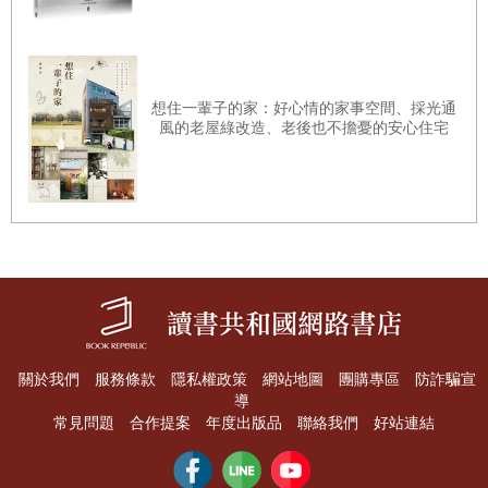
相是具體的《神曲》三部文學主題感受。
神曲體驗館雖然從未被建出，但在我眼裡它以另一種形式存
在於後世諸多的紀念與喪葬空間中。在本書收錄的幾個火葬
場中，都能見到它的影子，甚至遠遠超越了紀念與喪葬空間
想住一輩子的家：好心情的家事空間、採光通
風的老屋綠改造、老後也不擔憂的安心住宅
的範疇，如安藤忠雄水之教堂或彼得．祖姆托（Peter
Zumthor）瓦爾斯溫泉浴場（The Therme Vals）。
以文學轉譯建築而言，神曲體驗館可謂空前。
以空間美學與體驗出發，所幸它並無絕後。
關於我們
服務條款
隱私權政策
網站地圖
團購專區
防詐騙宣
導
常見問題
合作提案
年度出版品
聯絡我們
好站連結