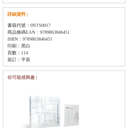
大街（Impero）與卡爾大街（Cavour）的交叉口，獻給14世
Earthquake Memorial Museum
紀著名的義大利文藝復興先驅作家但丁（Dante Alighieri），
14 Yad Vashem死難兒童紀念堂／以色列耶路撒冷 Yad
詳細資料 |
以他最偉大的代表作《神曲》為主題，並藉由歌頌這位建立
Vashem Children’s Holocaust Memorial
書籍代號：0NTS0017
在羅馬帝國榮耀基礎上的偶像，以讚揚偉大的法西斯主義國
15 羅斯福四大自由紀念公園／美國紐約 Franklin D.
商品條碼EAN：9789863846451
家。神曲體驗館最後成為宣揚羅馬的宣傳工具，成為強烈的
Roosevelt Four Freedoms State Park
ISBN：9789863846451
政治宣言。
印刷：黑白
16 越南戰爭紀念碑／美國華盛頓特區 Vietnam Veterans
頁數：114
《神曲》是公認的經典史詩文學，其傳達的抽象哲學精神象
Memorial
裝訂：平裝
徵了義大利文化精華，由但丁自述從黑暗的迷失森林到地
17 911國家紀念館／美國紐約 National September 11
獄、煉獄和天堂的旅程。《神曲》描述了人穿越層層迷惘與
Memorial & Museum
你可能感興趣 |
苦難，最終上升至真至善境界的歷程。但丁在經歷地獄和煉
18 女巫審判案受害者紀念館／挪威瓦爾德 Steilneset
獄時，遇到許多著名歷史人物的鬼魂，在與他們的談話中，
Memorial
記錄了義大利在中世紀各項領域的成就，是一部遊記體的微
19 歐洲被害猶太人紀念碑／德國柏林 Memorial to the
觀歷史。而神曲體驗館是我所知近代最早將文學轉化成建築
Murdered Jews of Europe
的嘗試，由一系列紀念性空間組成。
20 被驅逐烈士紀念館／法國巴黎 Memorial to the Martyrs
of the Deportation
但丁神曲體驗館是空間如何不使用具象的、明示的、既存