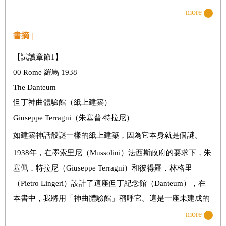
Crematorium
more
05 Brino家墓／義大利聖維托 Tomba Brino
書摘 |
06 San Cataldo墓園／義大利摩德納 San Cataldo Cemetery
07 Igualada墓園／西班牙巴塞隆納 Igualada Cemetery
【試讀章節1】
08 菲斯特拉海濱墓園／西班牙菲斯特拉 Cemiterio
00 Rome 羅馬 1938
Municipal Fisterra
The Danteum
09 櫻花陵園納骨廊／台灣宜蘭 Cherry Orchard Cemetery
但丁神曲體驗館（紙上建築）
Corridor
Giuseppe Terragni（朱塞普‧特拉尼）
10 龍泉寺八聖殿納骨堂／日本埼玉 Hasshoden-Charnel
如建築神話般謎一樣的紙上建築，因為它本身就是個謎。
House in Ryusenji Temple
1938年，在墨索里尼（Mussolini）法西斯政府的要求下，朱
11 真駒內滝野靈園頭大佛殿／日本札幌 Makomanai Takino
塞佩．特拉尼（Giuseppe Terragni）和彼得羅．林格里
Cemetery Hill of the Buddha
（Pietro Lingeri）設計了這座但丁紀念館（Danteum），在
12 廣島和平紀念公園原爆紀念館／日本廣島 Hiroshima
本書中，我將用「神曲體驗館」稱呼它。這是一座未建成的
Peace Center and Memorial Park
紀念館，也是一座未建成的圖書館，原定建造在羅馬因佩羅
more
13 5.12汶川特大地震紀念館／中國四川 Wenchuan