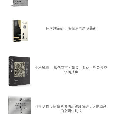
言。隨後進到百柱廳，這裡象徵《神曲》開篇中「迷失的森
林」，100根直徑一米、高約七米的石柱，呼應《神曲》裡
的100篇章節。進入一個狹小的門洞後，就到了代表地獄的
狂喜與節制： 張肇康的建築藝術
空間，這是體驗館中唯一的門洞，上面鐫刻著但丁《神曲》
中最著名的短句：「拋棄所有的希望吧，進入此門的人。
（Lasciate ogni speranza,voi ch’entrate）」地獄的光線幽閉
且晦澀，沉重且壓抑，空間裡七根粗細不一的柱子對應了七
種不同的天地板高程。走向煉獄，這是一個有七個天窗與七
種地板高度的無柱空間。隨著光亮程度逐漸升高，繼續向上
失根城市： 當代都市的斷裂、擬仿，與公共空
間的消失
通過聖潔的路徑，走向最後的目的地──天堂。33根玻璃柱
陣列撐著一個向天空開敞的屋頂，透過傾洩而下的天光，彷
彿置身於天堂──彷彿。空間中的九根玻璃柱隱喻著《神
曲》中來到天堂的幸福靈魂，旅程到此也宣告結束。
這三個神聖空間是極度抽象的建築比喻，但留下的意境與心
往生之間：緬懷逝者的建築影像詩，追憶摯愛
的空間告別式