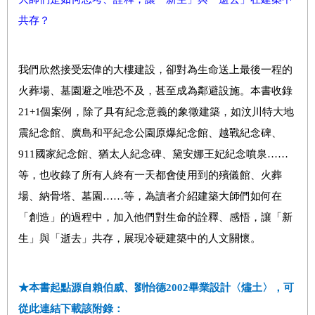
共存？
我們欣然接受宏偉的大樓建設，卻對為生命送上最後一程的
火葬場、墓園避之唯恐不及，甚至成為鄰避設施。本書收錄
21+1個案例，除了具有紀念意義的象徵建築，如汶川特大地
震紀念館、廣島和平紀念公園原爆紀念館、越戰紀念碑、
911國家紀念館、猶太人紀念碑、黛安娜王妃紀念噴泉……
等，也收錄了所有人終有一天都會使用到的殯儀館、火葬
場、納骨塔、墓園……等，為讀者介紹建築大師們如何在
「創造」的過程中，加入他們對生命的詮釋、感悟，讓「新
生」與「逝去」共存，展現冷硬建築中的人文關懷。
★本書起點源自賴伯威、劉怡德2002畢業設計〈燼土〉，可
從此連結下載該附錄：