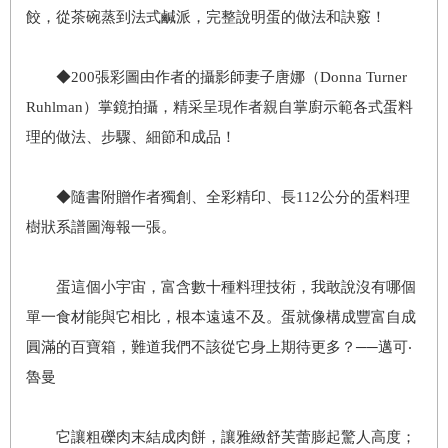
餃，從茶碗蒸到法式鹹派，完整說明蛋的做法和訣竅！
◆200張彩圖由作者的攝影師妻子唐娜（Donna Turner
Ruhlman）掌鏡拍攝，精采呈現作者親自掌廚示範各式蛋料
理的做法、步驟、細節和成品！
◆隨書附贈作者獨創、全彩精印、長112公分的蛋料理
樹狀系譜圖海報一張。
蛋這個小宇宙，富含數十種料理技術，我敢說沒有哪個
單一食材能與它相比，根本遠遠不及。蛋就像構成豐富自成
圓滿的百寶箱，難道我們不該從它身上期待更多？──邁可‧
魯曼
它讓粗礫肉末結成肉餅，讓雅緻舒芙蕾膨起驚人高度；