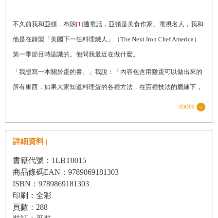
不久前我和亞頓．布朗
[1]
通電話，亞頓是美食作家、電視名人，我和
他是在錄製「美國下一任料理鐵人」（The Next Iron Chef America）
第一季節目時認識的。他問我最近在做什麼。
「我想寫一本關於蛋的書。」我說：「內容包含用雞蛋可以做出來的
所有東西，如果大家知道料理蛋的各種方法，在百種技法的磨練下，
烹飪功力必定大增。」
more
他說：「對啊！我總覺得蛋就像廚房裡的羅塞塔石碑
[2]
。」
這正是造就亞頓．布朗在電視界如此成功的原因，總以最佳比喻切中
詳細資料 |
要點：一塊古老石碑，幫助我們解讀鮮為人知的語言。而「蛋」就如
書籍代號：1LBT0015
羅塞塔石，卻更為古老，是破解廚房神祕語言的祕方。學習料理蛋的
商品條碼EAN：9789869181303
語言，充分了解這個絕妙又美麗的橢圓球體，你就能邁向烹飪新境
ISBN：9789869181303
印刷：全彩
界，廚藝成就也將躍升為星級高度。
頁數：288
蛋集所有食物的優點之大成，結合美、優雅與簡潔，是自然設計的奇