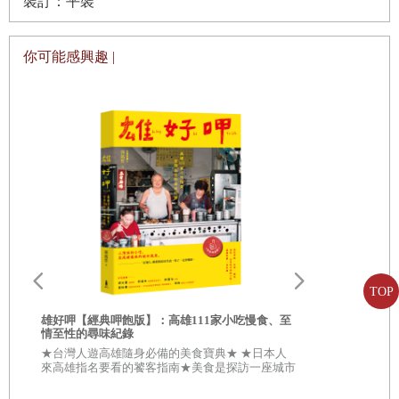
裝訂：平裝
蹟，成為食物，也是恩賜。蛋包含生命誕生所需的所有營養，賜予我
們身體蛋白質、胺基酸、脂肪酸、抗氧化劑、礦物質、維生素，這強
你可能感興趣 |
大組合是其他單一食物無法比擬的。
吃生雞蛋，代表這食物幾乎在原始階段，而攝取這液狀物的生命，卻
能轉化為最複雜的料理創作。我想到我朋友，一起寫過書的名廚湯瑪
斯．凱勒（Thomas Keller），想到他的松露卡士達。他用蛋和奶油為
白松露提味，放回蛋殼裡煮，加上洋芋片點綴裝飾，吃的時候就著殼
吃。這是史上最精緻的四星級料理，但是材料除了蛋、奶油、松露、
馬鈴薯外別無其他。簡單中見巧思。
雄好呷╳雄
書】
蛋殼細緻卻堅固，布滿細孔卻具保護力。殼內有蛋白，是由十多種不
TOP
★從「好呷
同蛋白質形成的白色物體，每一種蛋白質都在生物成長時負責特定功
合★ \\\
雄好呷【經典呷飽版】：高雄111家小吃慢食、至
敵手///
情至性的尋味紀錄
能。有些負責餵養胚胎，有些負責抵禦大型掠食者，其他蛋白質則可
★台灣人遊高雄隨身必備的美食寶典★ ★日本人
使有害微生物無法作用。它以最優雅的方式演化，提供廚師一系列烹
來高雄指名要看的饕客指南★美食是探訪一座城市
最傑出的理由！ 在高雄，處處都有難以撼動的古
飪特技，給我們輕盈的蛋糕、酥脆的蛋白霜、蓬鬆的舒芙蕾，或黏得
早美味地標。