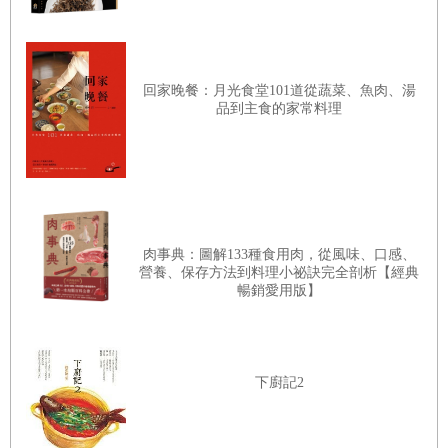
摸得八九不離十，決定此人能否成為有潛力的手下。很多大廚要求年
輕廚師把履歷表放一邊，直接做個歐姆蛋來瞧瞧！一出手便知有沒
有，因為要做出一個好的歐姆蛋需要技巧、知識、經驗與靈巧手藝。
回家晚餐：月光食堂101道從蔬菜、魚肉、湯
品到主食的家常料理
於是，我從很久以前就開始一步步思考烹煮蛋的重要性，將部分心得
付諸實踐放在《輕鬆打造完美廚藝》一書，用完整一章討論「蛋」的
做法，我開宗明義是這麼寫的：
如果你只能選擇精通一樣食材，沒有比選擇蛋更能讓你在廚藝上獲益
肉事典：圖解133種食用肉，從風味、口感、
營養、保存方法到料理小祕訣完全剖析【經典
良多。蛋本身就是目的，是多功能的食材，也是全能的裝飾配菜，更
暢銷愛用版】
是無價的運用工具。它讓你的手藝更精湛，幫助你的手臂更有力量更
具耐力。它指引出蛋白質的特性，讓我們知道只要在熱度及強力方式
作用下，可以物理原則改變食物。它是擎天一柱，支撐著讓其他食物
下廚記2
變得更好。將蛋的各種使用法學到極致，你的廚藝功力必定大增十
倍。