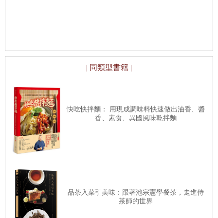
好
緊緊的海鮮陶罐派。
生
蛋黃是營養豐富且富含脂肪的球體，兩端連著稱為「卵繫帶」
（chalazae）的蛋白質線圈，蛋黃球就由這些線圈懸在蛋白內。它也
是雞蛋的營養中心，光是蛋黃的熱量就占了總熱量的3/4。內含鐵、維
| 同類型書籍 |
生素B1、維生素A、蛋白質、膽固醇和卵磷脂（這個壞胚子是可使油
水混合的分子，蛋黃因此具有乳化能力，可使大量的油被少量的水乳
化，是成就家常的美乃滋及細緻的貝亞恩醬等美食的必備項目。）
快吃快拌麵： 用現成調味料快速做出油香、醬
香、素食、異國風味乾拌麵
自然奇蹟理應少見，就像松露，蛋卻不於匱乏；天生神物本就昂貴，
蛋卻是店裡人人買得起的食物。它是物美價廉的量產商品，就連最好
的蛋——那些只吃有機穀物且自由放養母雞生的蛋，每個也只需要30
或40分美元。
雞蛋可獨挑大樑成為出色主角，像是放在全麥麵包上的水波蛋；也可
品茶入菜引美味：跟著池宗憲學餐茶，走進侍
入菜作為食材。在主廚眼裡，蛋也是評量廚師技巧的測試與認證標
茶師的世界
章。比起其他食材，大廚可由廚子料理蛋的方法掌握廚子程度，起碼