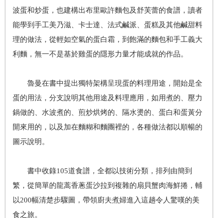
波蛋和炒蛋，也建構出布里歐許麵包及舒芙蕾的食譜，讀者
能學到手工美乃滋、卡士達、法式鹹派、蛋糕及其他鹹甜料
理的做法，從輕如空氣的蛋白霜，到飽滿的麵包和手工義大
利麵，無一不是基於雞蛋的隱形力量才能成就的作品。
魯曼在書中提出獨特架構呈現蛋的料理用途，開始是全
蛋的用法，分支說明其他用途及料理應用，如用煮的、壓力
鍋做的、水波煮的、煎炒烘烤的、隔水燙的、蛋白和蛋黃分
開來用的，以及加在麵糊和麵團裡的，各種做法都以順暢的
圖示說明。
書中收錄105道食譜，全都以技術分類，排列由簡到
繁，從簡單的龍蒿香蔥蛋沙拉到複雜的扇貝蟹肉海鮮捲，輔
以200幅清楚步驟圖，帶領廚夫煮婦進入這趟令人驚嘆的美
食之旅。