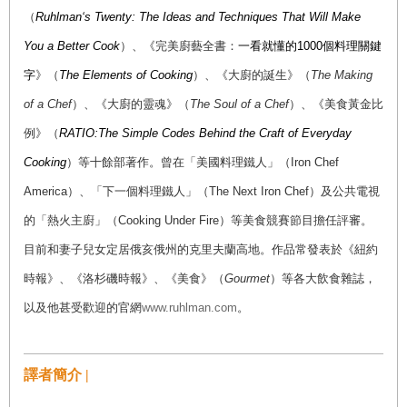
（
Ruhlman‘s Twenty: The Ideas and Techniques That Will Make
You a Better Cook
）、《完美廚藝全書：
一看就懂的1000個料理關鍵
字
》（
The Elements of Cooking
）、《大廚的誕生》（
The Making
of a Chef
）、《大廚的靈魂》（
The Soul of a Chef
）、《美食黃金比
例》（
RATIO:The Simple Codes Behind the Craft of Everyday
Cooking
）等十餘部著作。曾在「美國料理鐵人」（Iron Chef
America）、「下一個料理鐵人」（The Next Iron Chef）及公共電視
的「熱火主廚」（Cooking Under Fire）等美食競賽節目擔任評審。
目前和妻子兒女定居俄亥俄州的克里夫蘭高地。作品常發表於《紐約
時報》、《洛杉磯時報》、《美食》（
Gourmet
）等各大飲食雜誌，
以及他甚受歡迎的官網
www.ruhlman.com
。
譯者簡介 |