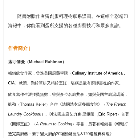
隨書附贈作者獨創蛋料理樹狀系譜圖。在這幅全彩精印
海報中，你能看到蛋所支援的各種廚藝技巧和眾多食譜。
作者簡介 |
邁可‧魯曼（Michael Ruhlman）
暢銷飲食作家，曾進美國廚藝學院（
Culinary Institute of America
，
CIA
）就讀。勤於筆耕又精於烹飪，堪稱是最有廚師靈魂的作家。
飲食寫作生涯獲獎無數，曾與多位名廚共事，如與美國主廚
湯瑪斯．
凱勒（Thomas Keller）合作《法國洗衣店餐廳食譜》（
The French
Laundry Cookbook
）、與法國主廚艾力克‧里佩爾（
Eric Ripert
）
合著
《回歸烹飪》（
A Return to Cooking
）等書，另著有
暢銷書《
輕鬆打
造完美廚藝：
新手變大廚的
20
項關鍵
技法&
120
道經典料理
》