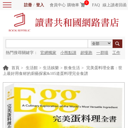
0
註冊
/
登入
會員中心
購物車
FAQ
線上讀者回函
熱門搜尋關鍵字：
官網獨家
小熊點讀
超慢跑
一群喵
工作
細胞
海洋圖書館
紅花
首頁
>
生活館
>
生活娛樂
>
飲食生活
>
完美蛋料理全書：世
上最好用食材的廚藝探索&105道蛋料理完全食譜