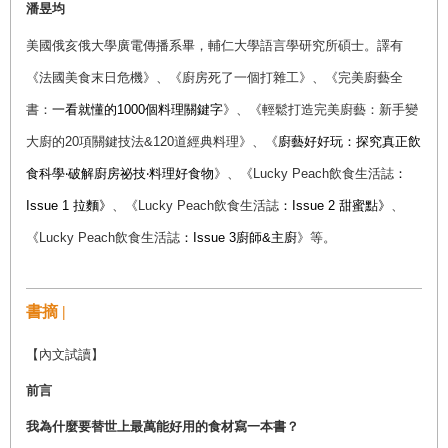
潘昱均
美國俄亥俄大學廣電傳播系畢，輔仁大學語言學研究所碩士。譯有
《法國美食末日危機》、《廚房死了一個打雜工》、《完美廚藝全
書：
一看就懂的1000個料理關鍵字
》、《輕鬆打造完美廚藝：新手變
大廚的20項關鍵技法&120道經典料理》、《
廚藝好好玩：探究真正飲
食科學‧破解廚房祕技‧料理好食物
》、《
Lucky Peach
飲食生活誌
：
Issue 1 拉麵》
、《
Lucky Peach
飲食生活誌
：Issue 2 甜蜜點》
、
《
Lucky Peach
飲食生活誌
：Issue 3廚師&主廚
》等。
書摘 |
【內文試讀】
前言
我為什麼要替世上最萬能好用的食材寫一本書？