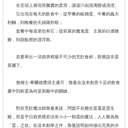
在舌頭上展現荷蘭醬的柔滑，讓湯汁由混濁變成清澄。
它出現在每天的飲食中：從早餐的歐姆蛋、中餐的義大
利麵，到晚餐的天婦羅炸蝦；
套餐中每道菜也有它：從前菜的魔鬼蛋、主菜的白酒燉
雞，到甜點裡的漂浮島。
若要舉出一項廚房裡最不可少的烹飪食材，那應該非蛋
莫屬了。
詹姆士‧畢爾德獎得主邁可．魯曼在這本創意十足的飲食
書中剖析蛋為何是廚藝中的關鍵。
對於烹飪魔法師魯曼來說，問題不在雞生蛋還是蛋生
雞，而是平日廚房裡若沒有小小一顆蛋的魔法，人人難為無
「蛋」之炊。在這本創舉之作，魯曼說明如何做出完美的水