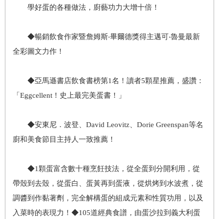
學好蛋的各種做法，廚藝功力大增十倍！
◆暢銷飲食作家暨詹姆斯‧畢爾德獎得主邁可‧魯曼最新
全彩圖文力作！
◆亞馬遜書店飲食書榜第1名！讀者5顆星推薦，盛讚：
「Eggcellent！史上最完美蛋書！」
◆安東尼．波登、David Leovitz、Dorie Greenspan等名
廚和美食節目主持人一致推薦！
◆1顆蛋富含數十種烹飪技法，從全蛋到分開利用，從
帶殼到去殼，從蛋白、蛋黃再到蛋液，從烘烤到水波煮，從
調醬到作黏著劑，完全解構蛋的組成元素和性質功用，以及
入菜時的表現力！◆105道經典食譜，由蛋沙拉到義大利蛋