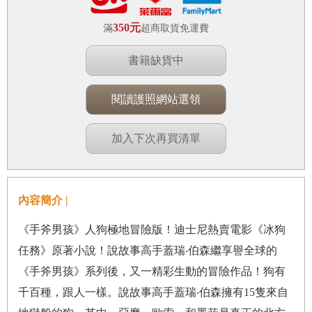
350元
滿
超商取貨免運費
書籍缺貨中
閱讀護照網站選領
加入下次再買清單
內容簡介 |
《手斧男孩》人狗極地冒險版！迪士尼熱賣電影《冰狗
任務》原著小說！說故事高手蓋瑞‧伯森繼享譽全球的
《手斧男孩》系列後，又一精彩生動的冒險作品！狗有
千百種，跟人一樣。說故事高手蓋瑞‧伯森擁有15隻來自