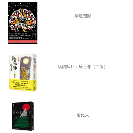
夢境闇影
陰陽師15：醉月卷（二版）
哈比人