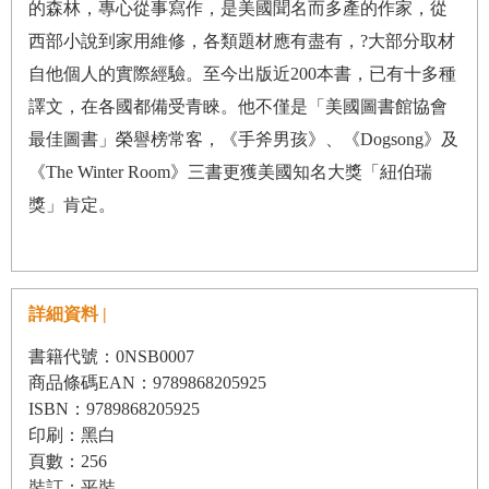
的森林，專心從事寫作，是美國聞名而多產的作家，從
西部小說到家用維修，各類題材應有盡有，?大部分取材
自他個人的實際經驗。至今出版近200本書，已有十多種
譯文，在各國都備受青睞。他不僅是「美國圖書館協會
最佳圖書」榮譽榜常客，《手斧男孩》、《Dogsong》及
《The Winter Room》三書更獲美國知名大獎「紐伯瑞
獎」肯定。
詳細資料 |
書籍代號：0NSB0007
商品條碼EAN：9789868205925
ISBN：9789868205925
印刷：黑白
頁數：256
裝訂：平裝