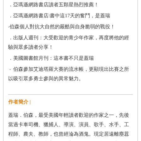
．亞瑪遜網路書店讀者五顆星熱烈推薦！
．亞瑪遜網路書店:書中這17天的奮鬥，是蓋瑞
‧伯森個人對抗大自然的嚴酷與自身脆弱的戰役！
．出版人週刊：大受歡迎的青少年作家，再度將他的經
驗與眾多讀者分享！
．美國圖書館月刊：這本書不只是蓋瑞
‧ 伯森參加艾迪塔羅大賽的流水帳，更顯現出比賽之所
以吸引眾多勇士參與的異常魅力。
作者簡介 |
蓋瑞．伯森，最受美國年輕讀者歡迎的作家之一，先後
當過卡車司機、獵捕人、導演、演員、歌手、水手、工
程師、農夫、教師，也曾經淪為酒鬼。現定居遠離塵囂