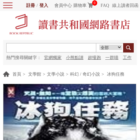
0
註冊
/
登入
會員中心
購物車
FAQ
線上讀者回函
熱門搜尋關鍵字：
官網獨家
小熊點讀
超慢跑
一群喵
工作
細胞
海洋圖書館
紅花
首頁
>
文學館
>
文學小說
>
科幻 / 奇幻小說
>
冰狗任務