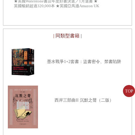
★英國Waterstone書店年度好書決選／1月選書 ★
頁｝
★英國暢銷超過3
英國暢銷超過320,000本 ★英國亞馬遜Amazon UK
年度好書決選／
編輯精選推薦
編輯精選推
| 同類型書籍 |
墨水戰爭1+2套書：盜書密令、禁書陷阱
TOP
西岸三部曲II 沉默之聲（二版）