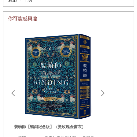
你可能感興趣 |
裝幀師【暢銷紀念版】（燙玫瑰金書衣）
裝幀師【全
原版燙金設