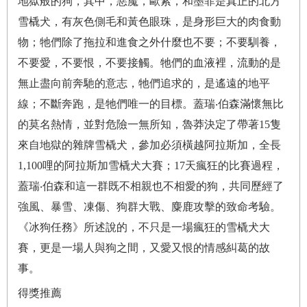
地獄般的狗，其中，惡魔，歐索，和墨菲是真正的北方
雪橇犬，有灰色側毛和黃色眼珠，是身形巨大的肉食動
物；牠們除了拖拉和進食之外什麼也不要；不要馴養，
不要愛，不要恨，不要接觸。牠們的血液裡，流動的是
無止盡向前奔馳的意志，牠們追求的，是遙遠的地平
線；不斷奔跑，是牠們唯一的目標。蓋瑞‧伯森滿懷無比
的莫名熱情，並對危險一無所知，魯莽決定了帶著15隻
來自地獄的雜牌雪橇犬，參加必須橫越阿拉斯加，全長
1,100哩的阿拉斯加雪橇犬大賽；17天瘋狂的比賽過程，
蓋瑞‧伯森和這一群既不相親也不相愛的狗，共同歷經了
強風、暴雪、凍傷、狗群大戰、麋鹿攻擊的致命考驗。
《冰狗任務》所述說的，不只是一場瘋狂的雪橇犬大
賽，更是一場人與狗之間，又愛又恨的情感糾葛的故
事。
得獎推薦