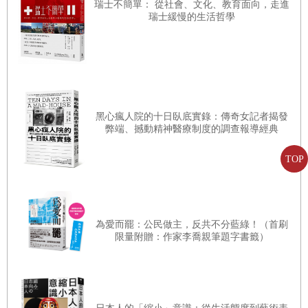
瑞士不簡單： 從社會、文化、教育面向，走進
瑞士緩慢的生活哲學
黑心瘋人院的十日臥底實錄：傳奇女記者揭發
弊端、撼動精神醫療制度的調查報導經典
TOP
為愛而罷：公民做主，反共不分藍綠！（首刷
限量附贈：作家李喬親筆題字書籤）