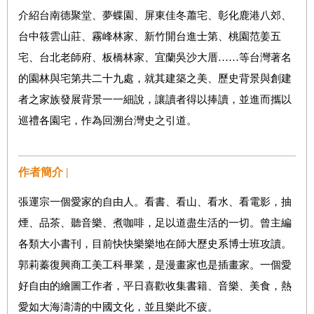
介紹台南德聚堂、夢蝶園、屏東佳冬蕭宅、彰化鹿港八郊、
台中筱雲山莊、霧峰林家、新竹開台進士第、桃園范姜五
宅、台北老師府、板橋林家、宜蘭吳沙大厝……等台灣著名
的園林與宅第共二十九處，就其建築之美、歷史背景與創建
者之家族發展背景一一細說，讓讀者得以捧讀，並進而攜以
巡禮各園宅，作為回溯台灣史之引道。
作者簡介 |
張運宗一個愛家的自由人。看書、看山、看水、看電影，抽
煙、品茶、聽音樂、煮咖啡，足以道盡生活的一切。曾主編
各類大小書刊，目前快快樂樂地在師大歷史系博士班攻讀。
郭莉蓁復興商工美工科畢業，是漫畫家也是插畫家。一個愛
好自由的繪圖工作者，平日喜歡收集書籍、音樂、美食，熱
愛如大海濤濤的中國文化，並且樂此不疲。