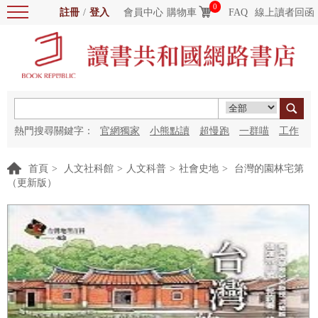
0
註冊
/
登入
會員中心
購物車
FAQ
線上讀者回函
熱門搜尋關鍵字：
官網獨家
小熊點讀
超慢跑
一群喵
工作
細胞
海洋圖書館
紅花
首頁
>
人文社科館
>
人文科普
>
社會史地
>
台灣的園林宅第
（更新版）