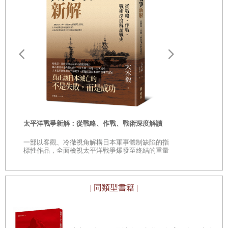
遠野物語：
——日本民
「鄉土」的
時
太平洋戰爭新解：從戰略、作戰、戰術深度解讀
是
一部以客觀、冷徹視角解構日本軍事體制缺陷的指
巔
標性作品，全面檢視太平洋戰爭爆發至終結的重量
級著作
| 同類型書籍 |