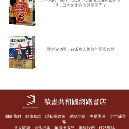
日本人的「縮小」意識：從生活態度到藝術表
現，日本文化為何與眾不同？
用常識治國：右派商人川普的當國智慧
關於我們
服務條款
隱私權政策
網站地圖
團購專區
防詐騙宣
導
常見問題
合作提案
年度出版品
聯絡我們
好站連結