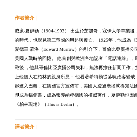
作者簡介 |
威廉‧夏伊勒（1904-1993） 出生於芝加哥，寇伊大學
的時代，也親見第三帝國的興起與覆亡。 1925年，他成為
愛德華‧蒙洛（Edward Murrow）的引介下，哥倫比亞
美國人戰時的回憶。 他首創與歐洲各地記者「電話連線」
戰後 ，他與哥倫比亞廣播公司失和，無法再擔任新聞工作
上他個人在柏林的親身所見： 他看著希特勒從落魄政客變
起進入巴黎，在德國官方宣佈前，美國人透過廣播就得知法國
即成為暢銷書，成為報導納粹德國的權威著作，夏伊勒也因此水漲船
《柏林現場》（This is Berlin）。
譯者簡介 |