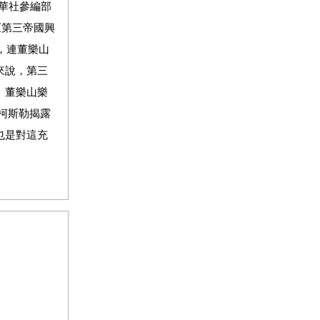
新華社參編部
《第三帝國興
，連董樂山
來說，第三
。董樂山樂
柯斯勒揭露
也是對這充