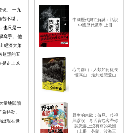
現。 一九
痛苦不堪，
中國歷代興亡解謎：話說
中國歷代黨爭 上冊
，也只是一
學寫手。 他
走出經濟大蕭
有短暫的五
許是走上以
心向群山：人類如何從畏
懼高山，走到迷戀登山
始大量地閱讀
了希特勒、
野生的東歐：偏見、歧視
與謬誤，毒舌背包客帶你
夠出現在世
認識書上沒有寫的歐洲
（上冊，芬蘭、波海三