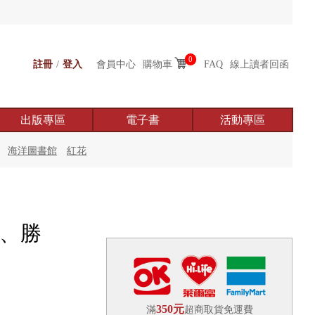
0
註冊
/
登入
會員中心
購物車
FAQ
線上讀者回函
出版專區
電子書
活動專區
海洋圖書館
紅花
起、勝
350元
滿
超商取貨免運費