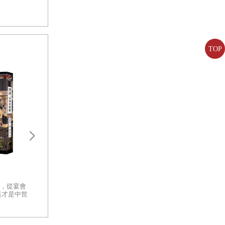
TOP
盛世之鑰：為何開放的社會更強
太平洋戰爭新解：
大？從七個黃金時代看文明興衰
戰、戰術深度解讀
的真相
你有沒有想過，那些曾經改變世
，從宴會
一部以客觀、冷徹
界的文明，究竟是怎麼消失的？
這才是中世
軍事體制缺陷的指
面對古代遺跡留下的殘垣斷壁，
日本中世
面檢視太平洋戰爭
你心中是否發出疑問：是什麼讓
重量級著作
一個文明從創造的巔峰跌落至
此？