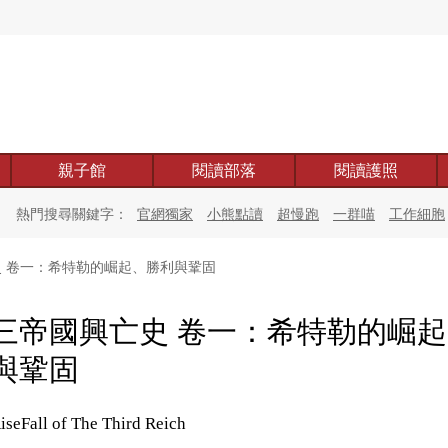
親子館
閱讀部落
閱讀護照
熱門搜尋關鍵字：
官網獨家
小熊點讀
超慢跑
一群喵
工作細胞
 卷一：希特勒的崛起、勝利與鞏固
三帝國興亡史 卷一：希特勒的崛
與鞏固
iseFall of The Third Reich