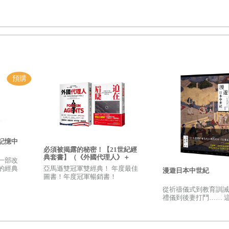
記憶中
必須被揭露的秘密！【21世紀經
典套書】（《外國代理人》＋
一部改
《迫在眉睫》）
亞馬遜雙冠軍雙經典！ 年度最佳
的經典
漫遊日本中世紀
圖書！年度冠軍暢銷書！
從祈禱儀式到教育訓誡
禮儀到後妻打鬥…… 
日本真正的日常生活，
的真實樣貌！