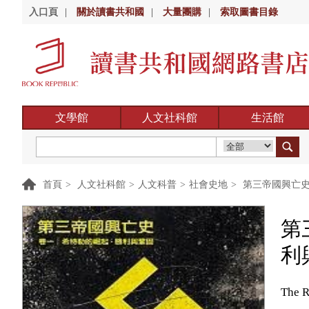
入口頁
|
關於讀書共和國
|
大量團購
|
索取圖書目錄
文學館
人文社科館
生活館
首頁
>
人文社科館
>
人文科普
>
社會史地
>
第三帝國興亡史
第
利
The R