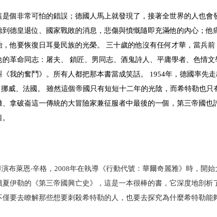
這是個非常可怕的錯誤；德國人馬上就發現了，接著全世界的人也會發
聽到德皇退位、國家戰敗的消息，悲傷與憤慨隨即充滿他的內心；他
治，他要恢復日耳曼民族的光榮。 三十歲的他沒有任何才華，當兵前
的革命同志：屠夫、 鎖匠、男同志、酒鬼詩人、平庸學者、色情文
《我的奮鬥》。所有人都把那本書當成笑話。 1954年，德國率先
丹麥、挪威、法國。 雖然這個帝國只有短短十二年的光陰，而希特勒也只
撒、拿破崙這一傳統的大冒險家兼征服者中最後的一個，第三帝國也
個。
導演布萊恩‧辛格，2008年在執導《行動代號：華爾奇麗雅》時，開
讀夏伊勒的《第三帝國興亡史》，這是一本很棒的書，它深度地剖析
不僅要去瞭解那些想要刺殺希特勒的人，也要去探究為什麼希特勒能