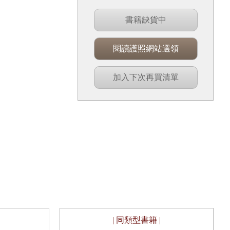
書籍缺貨中
閱讀護照網站選領
加入下次再買清單
| 同類型書籍 |