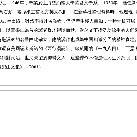
文人。 1946年，畢業於上海聖約翰大學英國文學系。 1950年，擔任
劃為右派，被降級去當地方英文教師。 在新華社整理資料時，他發現
963年出版，雖然不得具名譯者，但仍產生極大轟動，一時奇貨可居
版，以董樂山為首的譯者群才得以面世。對於文革後浩劫餘生的人們
為翻譯家的名聲由此確立，他的譯作也成為中國知識分子的精神食糧
作還有美國記者斯諾的《西行漫記》、歐威爾的《一九八四》，亞瑟‧
年到對政治、世局失望的抑鬱文人，這些譯作不僅是他人生的寫照，
山文集》（2001）。