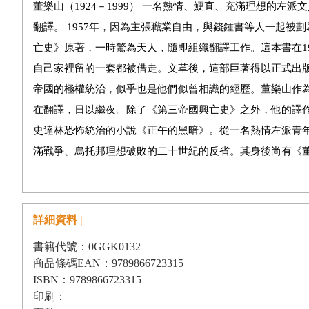
董樂山（1924－1999） 一名熱情、鯁直、充滿理想的左派
翻譯。 1957年，因為主張職業自由，與錢鍾書等人一起被
亡史》原著，一時驚為天人，隨即組織翻譯工作。這本書在1
自己家裡留的一套都被借走。文革後，這部巨著得以正式出
帝國的極權統治，似乎也是他們似曾相識的經歷。董樂山作
在翻譯，日以繼夜。除了《第三帝國興亡史》之外，他的譯
史達林恐怖統治的小說《正午的黑暗》。從一名熱情左派青
滿戰爭、烏托邦理想破敗的二十世紀的反省。其身後尚有《董樂
詳細資料 |
書籍代號：0GGK0132
商品條碼EAN：9789866723315
ISBN：9789866723315
印刷：