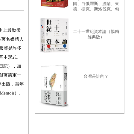
國、白俄羅斯、波蘭、東
德、捷克、斯洛伐克、匈
牙利篇）
洲史上最動盪
二十一世紀資本論（暢銷
經典版）
在著名媒體人
播報聲是許多
基本形式。
日記），加
跟著德軍一
台灣是誰的？
年出版，當年
moir）、