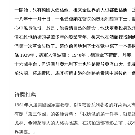
一開始，只有德國人低估他。後來全世界的人也都低估他。
一八年十一月十日，一名受傷躺在醫院的奧地利陸軍下士，
心中滋長仇恨。於是，他看清自己的使命，他決定要投身政
個在維也納街頭晃蕩多年的廢業青年。後來他在酒館裡找到他
們第一次革命失敗了。這位前奧地利下士在獄中寫了一本書叫
條 1939年，德軍入侵波蘭； 1940年，德軍拿下荷蘭、
十六歲生命，但這個前奧地利下士也許是屬於亞歷山大、凱
前法國、羅馬帝國、馬其頓所走過的道路的帝國中最後的一
得獎推薦
1961年入選美國國家書卷獎。以X戰警系列著名的好萊塢大
有關「第三帝國」的各種資料：「我所做的第一件事，就是
戈林、希姆萊等人的人格與陰謀。在我拍這部電影之前，我
界舞臺。」