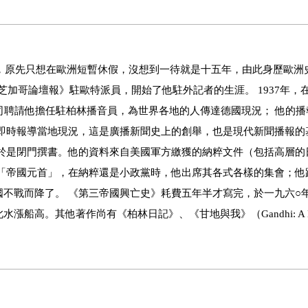
畢業後，原先只想在歐洲短暫休假，沒想到一待就是十五年，由此身歷歐
《芝加哥論壇報》駐歐特派員，開始了他駐外記者的生涯。 1937年，
廣播公司聘請他擔任駐柏林播音員，為世界各地的人傳達德國現況； 他的
，即時報導當地現況，這是廣播新聞史上的創舉，也是現代新聞播報的
，於是閉門撰書。他的資料來自美國軍方繳獲的納粹文件（包括高層的
成「帝國元首」，在納粹還是小政黨時，他出席其各式各樣的集會；他
不戰而降了。 《第三帝國興亡史》耗費五年半才寫完，於一九六○
高。其他著作尚有《柏林日記》、《甘地與我》（Gandhi: A Me