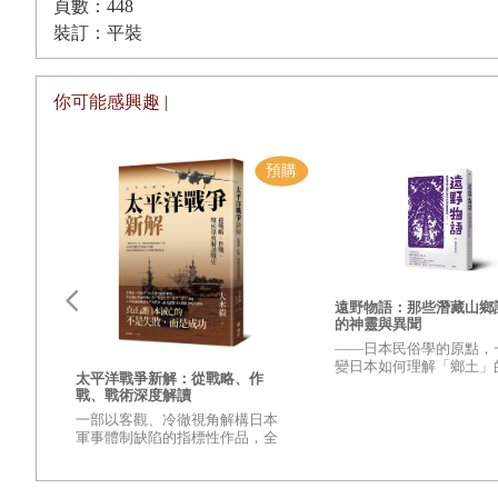
頁數：448
裝訂：平裝
你可能感興趣 |
遠野物語：那些潛藏山鄉
的神靈與異聞
——日本民俗學的原點，
變日本如何理解「鄉土」
更強
太平洋戰爭新解：從戰略、作
興衰
之作——
戰、戰術深度解讀
變世
一部以客觀、冷徹視角解構日本
的？
軍事體制缺陷的指標性作品，全
壁，
面檢視太平洋戰爭爆發至終結的
麼讓
重量級著作
至