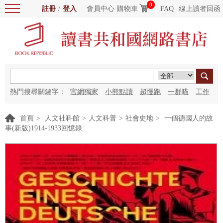
0
註冊
/
登入
會員中心
購物車
FAQ
線上讀者回函
熱門搜尋關鍵字：
官網獨家
小熊點讀
超慢跑
一群喵
工作
細胞
海洋圖書館
紅花
首頁
>
人文社科館
>
人文科普
>
社會史地
>
一個德國人的故
事(新版)1914-1933回憶錄