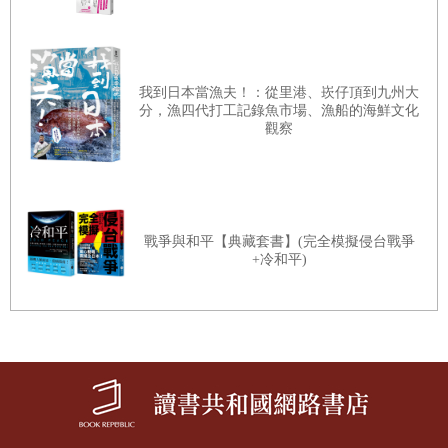
我到日本當漁夫！：從里港、崁仔頂到九州大
分，漁四代打工記錄魚市場、漁船的海鮮文化
觀察
戰爭與和平【典藏套書】(完全模擬侵台戰爭
+冷和平)