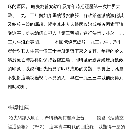
床的原因。 哈夫納曾於幼年及青年時期經歷第一次世界大
戰、一九二三年勢如奔馬的通貨膨脹、各政治黨派的激化以
及納粹主義的崛起。縱使其本人未嘗因政治或種族因素而遭
受迫害，哈夫納仍自視與「第三帝國」進行決鬥，並於一九
三八年流亡英國。 本回憶錄完成於一九三九年，乃作
者針對其人生第一個三十年所遺留下來之文稿。年輕的哈夫
納於流亡時期得以保持客觀立場，同時基於親身經歷所獲致
的印象，以銳利目光預見了即將成形的災難。事實上，凡是
不想對這場災難視而不見的人，早在一九三三年以前便得到
如此認知。
得獎推薦
‧哈夫納讓人明白，希特勒為何能夠上台。 ──德國《法蘭克
福通論報》（FAZ） ‧這本青年時代的回憶錄，以難得一見的