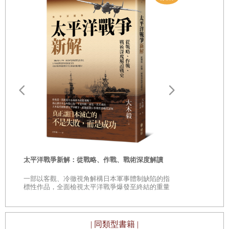
遠野物語：
——日本民
「鄉土」的
時
太平洋戰爭新解：從戰略、作戰、戰術深度解讀
是
一部以客觀、冷徹視角解構日本軍事體制缺陷的指
巔
標性作品，全面檢視太平洋戰爭爆發至終結的重量
級著作
| 同類型書籍 |