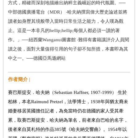
方式，精確而深刻地描繪出納粹主義崛起的時代氛圍。──
中部德國廣播電台（MDR） ‧哈夫納撰寫偉大歷史論述並將
讀者如身歷其境般帶入當時日常生活之能力，令人嘆為觀
止。這是一本非凡的hellip;hellip;每個人都必須一讀的著
作。」──紐西蘭Wanganui圖書館 ‧難得有書籍讓評介人員閱
讀之後，面對大量值得引用的句子卻不知所措，本書即為其
中之一。──德國亞馬遜網站
作者簡介 |
賽巴斯提安．哈夫納（Sebastian Haffner, 1907-1999） 生於
柏林，本名Raimund Pretzel，法學博士，1938年與猶太裔未
婚妻移居英國擔任記者，為免當時仍在德國的家人受其牽
累，取賽巴斯提安．哈夫納為筆名，前者來自巴哈的名字，
後者來自莫札特的作品385號《哈夫納交響曲》。1954年以