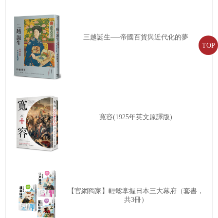
三越誕生──帝國百貨與近代化的夢
TOP
寬容(1925年英文原譯版)
【官網獨家】輕鬆掌握日本三大幕府（套書，
共3冊）