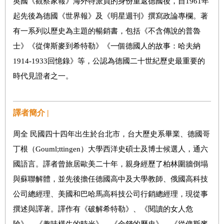
英國《觀察家報》海外特派員的身份重返德國後，自1961年
起先後為德國《世界報》及《明星週刊》撰寫政論專欄。著
有一系列以歷史為主題的暢銷書，包括《不含傳說的普魯
士》《從俾斯麥到希特勒》《一個德國人的故事：哈夫納
1914-1933回憶錄》等，公認為德國二十世紀歷史最重要的
時代見證者之一。
譯者簡介 |
周全 民國四十四年出生於台北市，台大歷史系畢業、德國哥
丁根（Gouml;ttingen）大學西洋史碩士及博士候選人，通六
國語言。譯者曾旅居歐美二十年，親身經歷了柏林圍牆倒塌
與蘇聯解體，並先後擔任德國高中及大學教師、俄國高科技
公司總經理、美國和巴哈馬高科技公司行銷總經理，現從事
撰述與譯著。譯作有《破解希特勒》、《閱讀的女人危
險》、《趣味橫生的時光》、《金錢的歷史》、《從俾斯麥