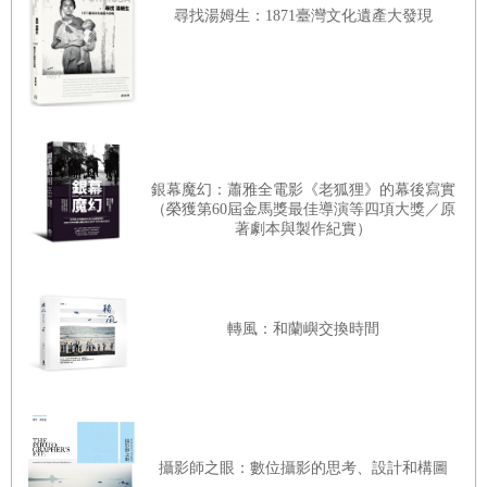
尋找湯姆生：1871臺灣文化遺產大發現
在電影大銀幕上，我們深受遼闊的遠景感動，像是遍布仙人
掌和牛仔的絕美舊西部，或是在太空飄浮時，那片一望無際
的恆星和行星。這些美妙的景緻在IMAX上看起來超讚，在
52吋電漿電視上看起來還好，在手機上則像垃圾一樣又小又
銀幕魔幻：蕭雅全電影《老狐狸》的幕後寫實
模糊。
（榮獲第60屆金馬獎最佳導演等四項大獎／原
著劇本與製作紀實）
跳過長度超過一、兩秒的全景鏡頭，沒關係的，因為人才是
一般影片的主角。人們說話時，一半用嘴巴溝通，一半則用
眼神。錯過眼神，就錯過了一半的訊息。
轉風：和蘭嶼交換時間
想想新聞上奸詐的律師，嘴上說他的當事人無罪，行為舉止
卻不是如此，他的眼神露出玄機。或是戲劇女角說：「愛，
我當然愛你。」但你和片中主角都知道她不愛，又是眼神露
攝影師之眼：數位攝影的思考、設計和構圖