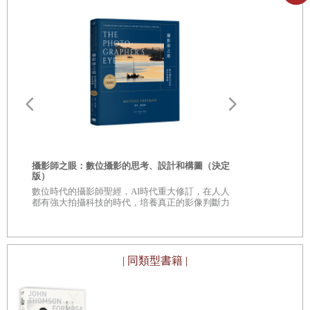
超級盃轉播才會動用27架攝影機，每隔幾秒，咚，跳到不同
鏡頭。每個鏡頭都聚焦新的訊息，這個抓拍、這個拍持球
者、這個拍後衛從右邊過來、這個拍四分衛傳球，然後切到
外接員在第一次進攻線接到球。每個鏡頭都有重點，不停切
換的鏡頭給你許多資訊，讓你不會無聊。
從現在開始，用鏡頭思考，謹慎拍攝。每次對準鏡頭時，自
意
問目標是誰？他們在做什麼？有不有趣？如果不有趣，停止
攝影師之眼：數位攝影的思考、設計和構圖（決定
鏡頭之後╳鏡
版）
並找別的東西拍，不要一直開著攝影機。就算稍後還會剪
數位時代的攝影師聖經，AI時代重大修訂，在人人
電影攝影的
都有強大拍攝科技的時代，培養真正的影像判斷力
輯，這個壞習慣只會浪費時間，讓你得看一堆沒頭沒腦就拍
下、不能用的鏡頭。
| 同類型書籍 |
更多相關內容，參見41頁「用鏡頭思考」。
2. 看到眼白再開拍