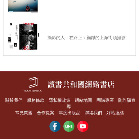
的餡。這便是電視（尤其是網路影片）媒體往往愛拍特寫的
原因。
距離如果太遠，人際溝通中相當重要的面部表情便會流逝。
只要夠靠近你的拍攝主體，近到能夠清楚看見他們的眼白，
攝影的人，在路上：顧錚的上海街頭攝影
影片立刻進步200%。
更多相關訊息，參見標題非常貼切的「看到眼白再開拍」
（109頁）。
3. 每個鏡頭不要超過10秒
關於我們
服務條款
隱私權政策
網站地圖
團購專區
防詐騙宣
導
看看那些偉大的影片、電影或電視節目，你會發現除了少數
常見問題
合作提案
年度出版品
聯絡我們
好站連結
精心設計的特例外，大部分鏡頭都很短，沒人會用超過10秒
的鏡頭，這是現代電影語言的一部分。