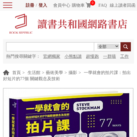
0
註冊
/
登入
會員中心
購物車
FAQ
線上讀者回函
熱門搜尋關鍵字：
官網獨家
小熊點讀
超慢跑
一群喵
工作
細胞
海洋圖書館
紅花
首頁
>
生活館
>
藝術美學
>
攝影
>
一學就會的拍片課：拍出
好短片的77個 關鍵觀念及技術