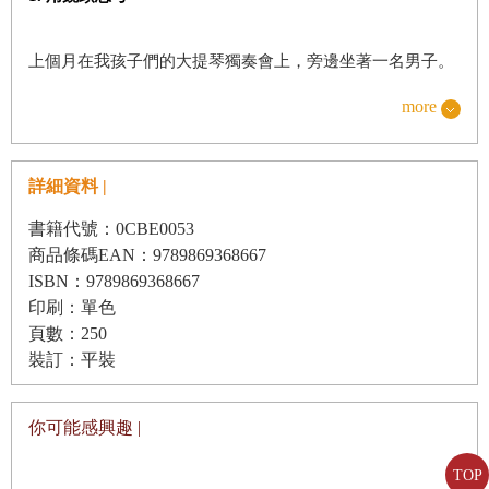
上個月在我孩子們的大提琴獨奏會上，旁邊坐著一名男子。
他把攝影機架上腳架放在身前，獨奏會一開始就按下錄影。
more
接下來45分鐘，他把攝影機對著大提琴手拍過來又拍過去，
拍過去又拍過來。在獨奏跟合奏、換位置和觀眾鼓掌時拍來
詳細資料 |
拍去。這種拍攝方法有很多問題，特別是會害觀賞者產生動
暈症。
書籍代號：0CBE0053
商品條碼EAN：9789869368667
ISBN：9789869368667
你人在演奏會現場時，想看哪就看哪。你可以看觀眾、可以
印刷：單色
抬頭看天花板上的雕飾，如果不太暗，可以看節目單或偷帶
頁數：250
進場的《體育畫報》，老婆沒注意，還可以看iPhone。簡言
裝訂：平裝
之，有一堆好看的東西等你探索。
你可能感興趣 |
看影片時，只能看攝影機拍到的地方。如果攝影機一直拍同
TOP
一個東西，或沒拍到<你>想看的地方，就會變得無聊。所以