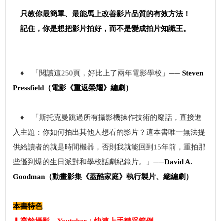
只教你最簡單、最能馬上改善影片品質的有效方法！
記住，你是想把影片拍好，而不是變成拍片知識王。
♦ 「閱讀這250頁，好比上了兩年電影學校」
── Steven
Pressfield（電影《重返榮耀》編劇）
♦ 「斯托克曼跳過所有攝影機操作技術的廢話，直接進
入主題：你如何拍出其他人想看的影片？這本書唯一無法提
供給讀者的就是時間機器，否則我就能回到15年前，重拍那
些遜到爆的生日派對和學校話劇紀錄片。」
──David A.
Goodman（動畫影集《蓋酷家庭》執行製片、總編劇）
本書特色
▎
業餘攝影、
Youtuber
：快速上手精采範例