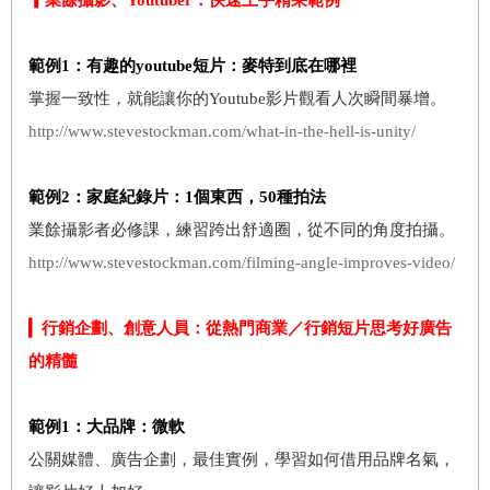
範例
1
：有趣的
youtube
短片：麥特到底在哪裡
掌握一致性，就能讓你的Youtube影片觀看人次瞬間暴增。
http://www.stevestockman.com/what-in-the-hell-is-unity/
範例
2
：家庭紀錄片：
1
個東西，
50
種拍法
業餘攝影者必修課，練習跨出舒適圈，從不同的角度拍攝。
http://www.stevestockman.com/filming-angle-improves-video/
▎
行銷企劃
、創意人員
：從熱門商業／行銷短片思考好廣告
的精髓
範例
1
：大品牌：微軟
公關媒體、廣告企劃，最佳實例，學習如何借用品牌名氣，