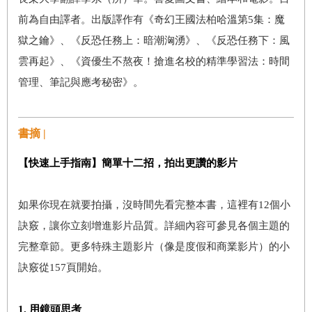
前為自由譯者。出版譯作有《奇幻王國法柏哈溫第5集：魔
獄之鑰》、《反恐任務上：暗潮洶湧》、《反恐任務下：風
雲再起》、《資優生不熬夜！搶進名校的精準學習法：時間
管理、筆記與應考秘密》。
書摘 |
【快速上手指南】簡單十二招，拍出更讚的影片
如果你現在就要拍攝，沒時間先看完整本書，這裡有12個小
訣竅，讓你立刻增進影片品質。詳細內容可參見各個主題的
完整章節。更多特殊主題影片（像是度假和商業影片）的小
訣竅從157頁開始。
1. 用鏡頭思考