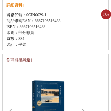
詳細資料 |
就像陪伴一個朋友，演繹亞靜—專訪演員王淨
林月真◆
書籍代號：0CIN0029-1
TOP
商品條碼EAN：8667106516488
角色介紹
ISBN：8667106516488
演戲不是表演，而是「真」的展現─專訪演員賴佩霞
印刷：部分彩頁
頁數：384
陳家競
角色介紹
裝訂：平裝
趙昌澤
角色介紹
趙蓉之
角色介紹
你可能感興趣 |
公正黨小夥伴
伴侶好戰友
讓世界完整：幕後團隊的本事與布局
故事長成了花朵─專訪導演林君陽
讓各種才華在舞台上發光─專訪製作人林昱伶