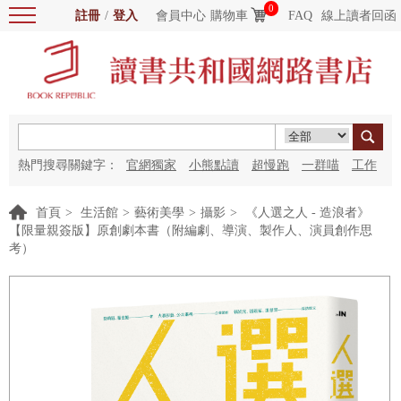
0
註冊
/
登入
會員中心
購物車
FAQ
線上讀者回函
熱門搜尋關鍵字：
官網獨家
小熊點讀
超慢跑
一群喵
工作
細胞
海洋圖書館
紅花
首頁
>
生活館
>
藝術美學
>
攝影
>
《人選之人 - 造浪者》
【限量親簽版】原創劇本書（附編劇、導演、製作人、演員創作思
考）