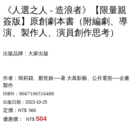
《人選之人 - 造浪者》【限量親
簽版】原創劇本書（附編劇、導
演、製作人、演員創作思考）
出版品牌：大家出版
作者：
簡莉穎、厭世姬──著 大慕影藝、公共電視──企畫
製作
ISBN：8667106516488
出版日期：
2023-10-25
定價：
NT$ 560
504
優惠價：
NT$