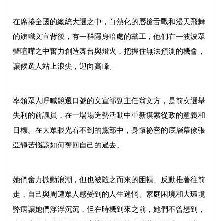
在席捲全國的總統大選之中，白熱化的唇槍舌戰和漫天飛舞
的旗幟文宣背後，有一群隱身暗處的黨工，他們在一波波眾
聲喧嘩之中奮力創造舞台與燈火，把握住無法預測的機會，
讓候選人站上浪尖，迎向高峰。
率領眾人呼喊競選口號的文宣部副主任翁文方，是前次選舉
失利的前議員，在一場場造勢活動中重新摸索從政的意義和
目標。在大眾眼光看不到的黨部中，身懷祕密的底層幕僚張
亞靜苦惱該如何奪回自己的過去。
她們奮力掀動浪潮，但也被隨之而來的困頓、反動推著往前
走，自己與周遭眾人感受到的人生迷惘、家庭困境和大環境
弊病讓她們浮浮沉沉，但在時機到來之前，她們不曾想到，