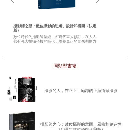
定稿劇本
意
攝影師之眼：數位攝影的思考、設計和構圖（決定
鏡頭之後╳鏡
版）
數位時代的攝影師聖經，AI時代重大修訂，在人人
電影攝影的
都有強大拍攝科技的時代，培養真正的影像判斷力
| 同類型書籍 |
攝影的人，在路上：顧錚的上海街頭攝影
攝影師之心：數位攝影的意圖、風格和創造性
（10週年數位修復珍藏版）