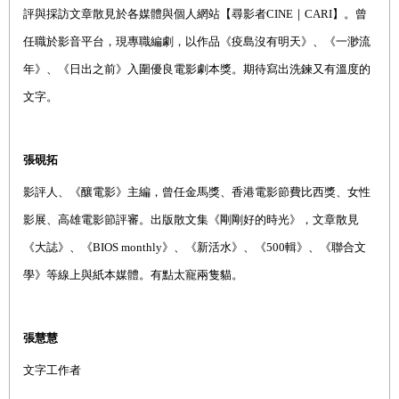
評與採訪文章散見於各媒體與個人網站【尋影者CINE｜CARI】。曾
任職於影音平台，現專職編劇，以作品《疫島沒有明天》、《一渺流
年》、《日出之前》入圍優良電影劇本獎。期待寫出洗鍊又有溫度的
文字。
張硯拓
影評人、《釀電影》主編，曾任金馬獎、香港電影節費比西獎、女性
影展、高雄電影節評審。出版散文集《剛剛好的時光》，文章散見
《大誌》、《BIOS monthly》、《新活水》、《500輯》、《聯合文
學》等線上與紙本媒體。有點太寵兩隻貓。
張慧慧
文字工作者