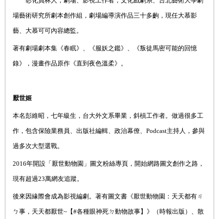
彰化員林人，劇場、影視工作者，文化戲劇系、台北藝術大學劇
場藝術研究所劇本創作組，劇場編導演作品三十多齣，現任大慕影
藝、大慕可可內容總監。
著有劇場劇本集《春眠》、《服妖之鑑》、《叛徒馬密可能的回憶
錄》，漫畫作品原作《直到夜色溫柔》。
厭世姬
本名彭維昭，七年級生，台大外文系畢業，斜槓工作者。做過很多工
作，包含保險業務員、出版社編輯、政治幕僚、
Podcast
主持人，參與
過多次大型選戰。
2016
年開設「厭世動物園」圖文粉絲專頁，開始網路圖文創作之路，
現有超過
23
萬網友追蹤。
後來因緣際會成為影視編劇。著有圖文書《厭世動物園：天天都有ㄐ
ㄅ事，天天都厭世
~
【
#
各種眼神死ㄉ動物故事】》（時報出版）、散