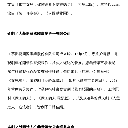
文集《厭世女兒：你難道會不愛媽媽？》（大塊出版）。主持
Podcast
節目《按下任意鍵》、《人間動物園》。
企劃／大慕影藝國際事業股份有限公司
大慕影藝國際事業股份有限公司成立於
2013
年
7
月，專注於電影、電
視劇專案開發與投資製作，及藝人經紀的發展。憑藉精準市場眼光，
歷年投資製作作品皆有極佳評價，包括電影《紅衣小女孩系列》、
《女鬼橋》、電視劇《麻醉風暴
2
》，短片《愛在世界末日》。
2018
年首度跨足製作，作品包括社會寫實劇《我們與惡的距離》、工地題
材《做工的人》、《做工的人
電影版》，以及政治幕僚職人劇《人選
之人－造浪者》，皆創下口碑佳績。
企劃／財團法人公共電視文化事業基金會