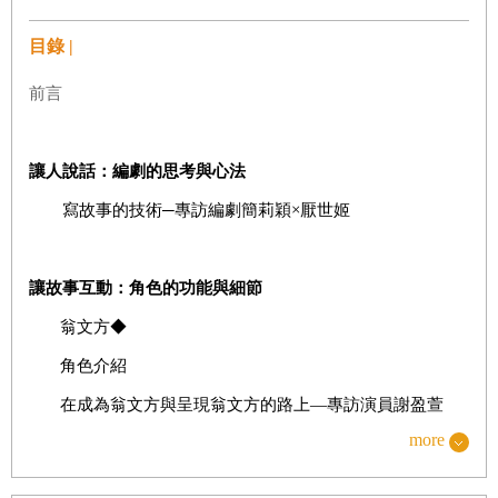
目錄 |
前言
讓人說話：編劇的思考與心法
寫故事的技術─專訪編劇簡莉穎×厭世姬
讓故事互動：角色的功能與細節
翁文方◆
角色介紹
在成為翁文方與呈現翁文方的路上—專訪演員謝盈萱
more
張亞靜◆
角色介紹