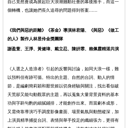
自己竟然會成為掀起巨大浪潮撼動社會的幕後推手，而這一
個轉機，也讓她們長久追尋的問題得到答案……
《我們與惡的距離》《茶金》導演林君陽、《與惡》《做工
的人》製作人林昱伶金獎團隊
謝盈萱、王淨、黃健瑋、戴立忍、陳姸霏、賴佩霞精湛共演
《人選之人造浪者》引起的反響與討論，如同大浪一樣，難
以預料但有跡可循。特出的主題、自然的台詞、動人的情
節，是編劇簡莉穎和厭世姬以切身經驗與關注，找出看似破
天荒卻又能勾動觀眾的主題，再以蒐集大量背景資料的基本
功與字斟句酌的細膩鋪排，才能創作出來。而當劇本成形，
又需倚靠導演巧手調度影像畫面、場景氣氛與動態縱深，加
上演員精準捕捉台詞、表情與舉手投足的纖細張力，更得有