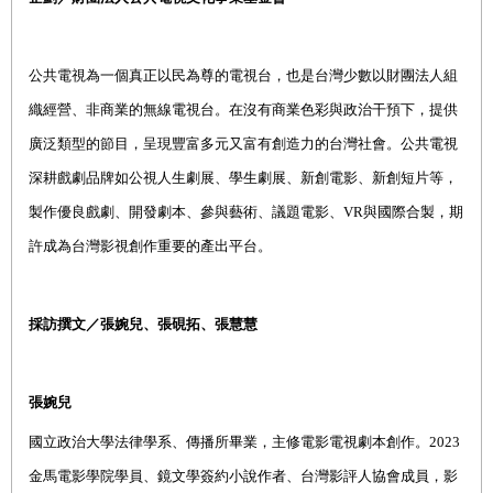
公共電視為一個真正以民為尊的電視台，也是台灣少數以財團法人組
織經營、非商業的無線電視台。在沒有商業色彩與政治干預下，提供
廣泛類型的節目，呈現豐富多元又富有創造力的台灣社會。公共電視
深耕戲劇品牌如公視人生劇展、學生劇展、新創電影、新創短片等，
製作優良戲劇、開發劇本、參與藝術、議題電影、
VR
與國際合製，期
許成為台灣影視創作重要的產出平台。
採訪撰文／張婉兒、張硯拓、張慧慧
張婉兒
國立政治大學法律學系、傳播所畢業，主修電影電視劇本創作。2023
金馬電影學院學員、鏡文學簽約小說作者、台灣影評人協會成員，影