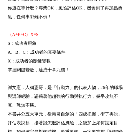
你還在等什麼？專業OK，風險評估OK，機會到了再加點勇
氣，任何事都難不倒！
（A+B+C）X=S
S：成功者現象
A、B、C：成功者的充要條件
X：成功者的關鍵變數
掌握關鍵變數，達成十拿九穩！
謝文憲，人稱憲哥，是「行動力」的代表人物，26年的職場
與講師經驗，憑藉著他超強的行動與執行力，幾乎攻無不
克、戰無不勝。
本書共分五大單元，從憲哥自創的「四成把握，衝了再說」
評估表說起，接著談怎麼評估風險，之後加上如何設定目
標、如何確定是對的時機，最重要的，一定要掌握「關鍵變