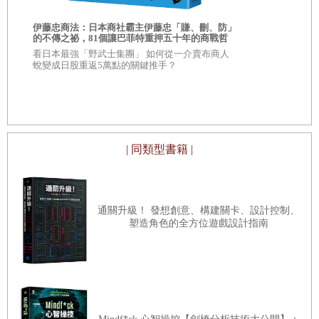
我們生命中的各種問題與挑戰，也願意努力去促成自己的改
伊藤忠商法：日本商社霸主伊藤忠「賺、刪、防」
AI素人的贏
變並突破極限，那由如此有行動力的個體所組成的台灣社
的不傳之祕，81個讓巴菲特重押五十年的商戰哲
優勢！讓AI
學
看日本最強「野武士集團」 如何從一介賣布商人
也能做到的
會，才會有希望。
超過15萬粉絲
蛻變成日股重返5萬點的關鍵推手？
AI」創辦人
我一直認為，憲哥在不同的人生戰場所展現的行動力，是我
指令，簡單
們許多人可以學習效法的。期待憲哥的「認真」身影，能夠
讓有更多人對於「行動」不再恐懼、不再猶豫。讓台灣社會
除了有人抱怨問題之外，也有更多的人願意採取行動來解決
| 同類型書籍 |
問題。讓台灣變得更好！
覺得這事該做？做，就對了！
通關升級！ 發想創意、構建關卡、設計控制、
塑造角色的全方位遊戲設計指南
台大電機系教授、PaGamO共同創辦人 葉丙成
自序