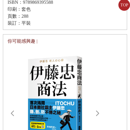
ISBN：9789869395588
有風險、那有風險，做與不做還在猶豫的時候，憲哥已經義
TOP
印刷：套色
無反顧的開始規劃他的行動方案了。這種行動力，正是我們
頁數：288
台灣社會所欠缺的。
裝訂：平裝
許多人看現在的台灣，常常覺得好像問題很多。大家因恨鐵
不成鋼，常常說這裡不好、那裡不好。指出問題、面對問題
你可能感興趣 |
是很重要的，因為鄉愿地忽視問題，是無法進步的。然而另
外同等重要的，是我們看到問題之後，是否願意動手去解決
它、讓台灣變得更好？
台灣社會往往是指出問題的人多，解決問題的人少。因為我
們很多人對自己不夠有信心，覺得靠自己無法開創新局，也
無法造成改變。這樣的趨勢如果繼續下去，大家只會一直聽
到台灣越來越多的問題，卻都沒有被解決。久而久之，就對
台灣失去了信心，對未來也失去了希望。
我們不能再繼續這樣下去，我們必須有所改變。
如果每一個
人在自己的生命都能成為有行動力的個體，願意認真的面對
，