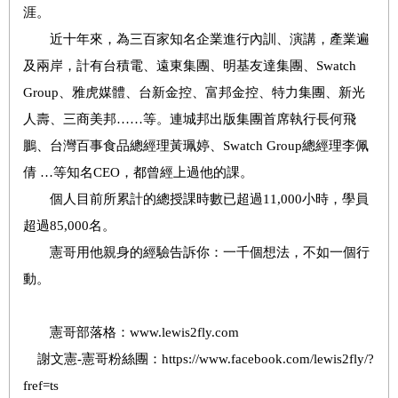
涯。
近十年來，為三百家知名企業進行內訓、演講，產業遍
及兩岸，計有台積電、遠東集團、明基友達集團、Swatch
Group、雅虎媒體、台新金控、富邦金控、特力集團、新光
人壽、三商美邦……等。連城邦出版集團首席執行長何飛
鵬、台灣百事食品總經理黃珮婷、Swatch Group總經理李佩
倩 …等知名CEO，都曾經上過他的課。
個人目前所累計的總授課時數已超過11,000小時，學員
超過85,000名。
憲哥用他親身的經驗告訴你：一千個想法，不如一個行
動。
憲哥部落格：www.lewis2fly.com
謝文憲-憲哥粉絲團：https://www.facebook.com/lewis2fly/?
fref=ts