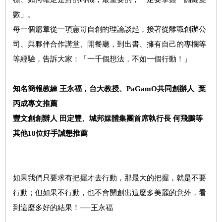
數」。
每一個篇章從一項憲哥自創的理論談起，接著從離職創辦公
司、與夥伴合作講堂、開餐廳，到出書、擁有自己的專欄等
等經驗，告訴大家：「一千個想法，不如一個行動！」
知名簡報教練
王永福，台大教授、
PaGamO
共同創辦人
葉
丙成專文推薦
豐文創創辦人
田定豐、城邦媒體集團首席執行長
何飛鵬等
其他
18
位好手誠懇推薦
如果我們只要求有把握才去行動，那最大的把握，就是不要
行動；但如果不行動，也不會開創出這麼多美麗的意外，看
到這麼多好的結果！──王永福