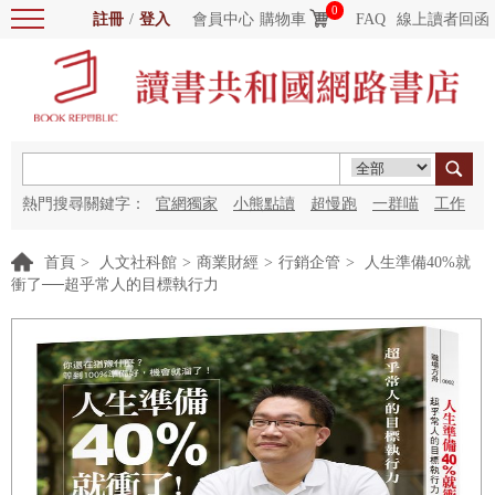
0
註冊
/
登入
會員中心
購物車
FAQ
線上讀者回函
熱門搜尋關鍵字：
官網獨家
小熊點讀
超慢跑
一群喵
工作
細胞
海洋圖書館
紅花
首頁
>
人文社科館
>
商業財經
>
行銷企管
>
人生準備40%就
衝了──超乎常人的目標執行力