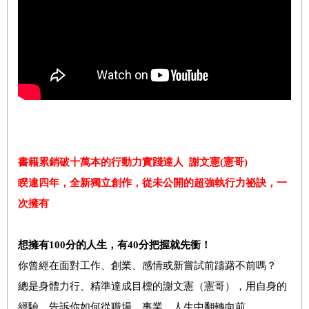
書籍累銷破十萬本的行動力實踐達人
謝文憲
(
憲哥
)
睽違四年，全新獨立創作，從未公開的超強執行力祕訣，一
次擁有
想擁有100分的人生，有40分把握就先衝！
你曾經在面對工作、創業、感情或新嘗試前躊躇不前嗎？
總是身體力行、精準達成目標的謝文憲（憲哥），用自身的
經驗，告訴你如何從職場、事業，人生中翻轉向前。