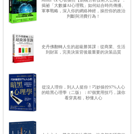
Mindf*ck 心智操控【劍橋分析技術大公開】：
揭祕「大數據AI心理戰」如何結合時尚傳播、
行動是軟弱的良藥，勇敢是膽怯的妙方
軍事戰略，深入你的網絡神經，操控你的政治
這是我的第七本書，過去曾感謝許多幫助過我的人，今天想
判斷與消費行為！
好好感謝自己、辛苦卻豐碩的自己。
從小我就是個膽小的人，害怕游泳、害怕告白、害怕說話、
害怕窮困，沒有嘗試過的事物都很膽怯。
史丹佛翻轉人生的超級勝算課：從商業、生活
在逐漸「累積小成功，創造大成就」的辛酸背後，我有著一
到財富，完美決策背後最重要的決策品質
套經典哲學：
不需凡事追求完美，只要抓住關鍵就好
。
大一經濟學裡談到的「機會成本」，是影響慘綠少年走向舞
台人生的重要指引。外型並不出眾、沒有女朋友的我，不但
沒有自暴自棄，更積極發展天賦：領導與演講。那段日子
從沒人理你，到人人挺你！巧妙操控97%人心
的暗黑心理學（二版）：87個實用技巧，讓你
裡，做了許多嘗試，參選、演說、帶領團隊、活動主持，雖
看穿真相，秒懂人心
然現在看來有些可笑，卻也為我的職場人生，預先擘劃一條
康莊大道。
那時我就知道，抱怨別人長的比你帥是沒有用的，「
從哪裡
跌到，從隔壁跑道站起來
」就對了，大家的時間都一樣，
笨