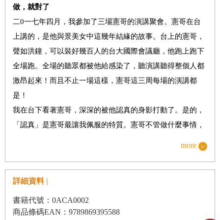
做，就對了
二0一七年四月，我參加了三場憲哥的演講聚會。憲哥在台
上講的，是他與景美女中這幾年結緣的故事。台上的憲哥，
聲如洪鐘，可以裝好幾百人的台大國際會議廳，他跑上跑下
全場跑。全場的聽眾都被他給感染了，聽演講聽得整個人都
激昂起來！而且不止一場這樣，憲哥這三周每場的演講都
是！
我在台下看著憲哥，深深的被他認真的身影打動了。是的，
「認真」是憲哥最讓我佩服的特質。憲哥不管做什麼事情，
都是超乎常人的認真。演講認真、講課認真、做公益認真、
more
做廣播也認真、寫書也認真。憲哥的耐力跟毅力，讓他不管
面對什麼樣的課題，都能一再突破自己的極限，成就不一樣
詳細資料 |
的高度。
我最欣賞憲哥的，就是他覺得一件事有意義、值得做，就做
書籍代號：0ACA0002
商品條碼EAN：9789869395588
了！當一般人還在擔心說這事做了以後會這樣、會那樣，這