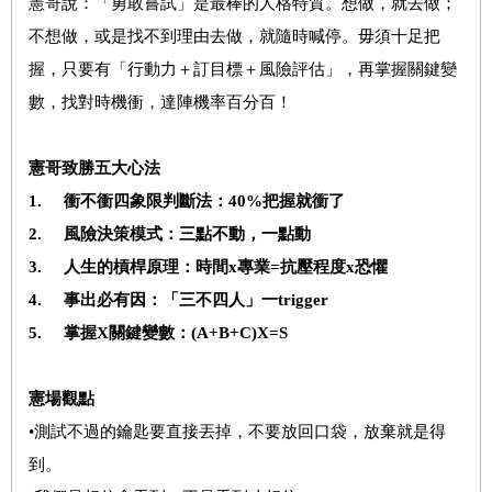
憲哥說：「勇敢嘗試」是最棒的人格特質。想做，就去做；
不想做，或是找不到理由去做，就隨時喊停。毋須十足把
握，只要有「行動力＋訂目標＋風險評估」，再掌握關鍵變
數，找對時機衝，達陣機率百分百！
憲哥致勝五大心法
1.
衝不衝四象限判斷法：40%把握就衝了
2.
風險決策模式：三點不動，一點動
3.
人生的槓桿原理：時間x專業=抗壓程度x恐懼
4.
事出必有因：「三不四人」一trigger
5. 掌握X關鍵變數：(A+B+C)X=S​
憲場觀點
•測試不過的鑰匙要直接丟掉，不要放回口袋，放棄就是得
到。