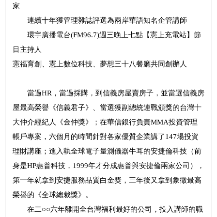
家
連續十年獲管理雜誌評選為兩岸華語知名企管講師
環宇廣播電台(FM96.7)週三晚上七點【憲上充電站】節
目主持人
憲福育創、憲上數位科技、夢想三十八餐廳共同創辦人
當過HR，當過採購，到信義房屋賣房子，並當選信義房
屋最高榮譽《信義君子》、當選獲副總統連戰頒獎的台灣十
大仲介經紀人《金仲獎》；在華信銀行負責MMA投資管理
帳戶專案，六個月的時間針對各家優質企業講了147場投資
理財講座；進入執全球電子量測儀器牛耳的安捷倫科技（前
身是HP惠普科技，1999年才分成惠普與安捷倫兩家公司），
第一年就拿到安捷服務品質白金獎，三年後又拿到象徵最高
榮譽的《全球總裁獎》。
在二○○六年離開全台灣福利最好的公司，投入講師的職