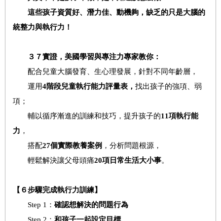
這些孩子資質好、
潛力佳、動機夠，缺乏的只是
大腦的
統整力與執行力
！
３７實證，美國學習與專注力專家教你：
配合兒童大腦發育、生心理發展，針對不同年齡層，
運用
4
階段
兒童執行能力評量表，
找出孩子的強項、弱
項；
輔以循序漸進的訓練和技巧，提升孩子的
11
項
執行能
力
，
搭配
27
個
實際教養案例
，分析問題根源，
輕鬆解決讓父母頭痛
20
項
日常生活大小事
。
【６步驟完成執行力訓練】
Step 1：
確認想解決的問題行為
Step 2：
和孩子一起設定目標