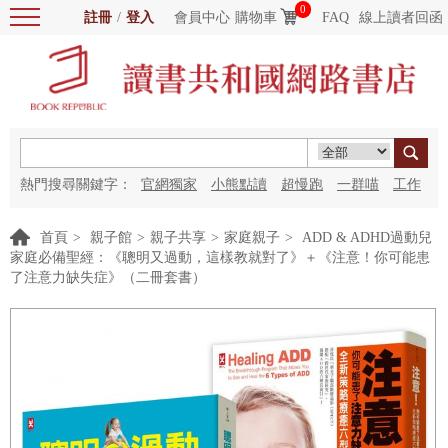
0
註冊
/
登入
會員中心
購物車
FAQ
線上讀者回函
熱門搜尋關鍵字：
官網獨家
小熊點讀
超慢跑
一群喵
工作
細胞
海洋圖書館
紅花
首頁
>
親子館
>
親子共享
>
家庭親子
>
ADD & ADHD過動兒
家庭必備聖經：《聰明又過動，這樣教就對了》＋《注意！你可能患
了注意力缺失症》（二冊套書）