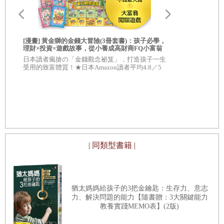
[漫畫] 黃金獅的金錢大冒險(3冊套書)：孩子必學，
[漫畫] 黃金
理財×投資×遊戲故事，從小養成高財商FQ小富翁
我才不上當
【套書限定贈「小錢變大錢」大富翁闖關遊戲】附
正有錢人的最
日本讀者瘋搶の「金錢觀念祕笈」，打造孩子一生
★養成無數
★角色對戰牌卡12張
（附★賺錢小
受用的致富體質！★日本Amazon讀者平均4.8／5
★日本Amaz
顆星，超級好評！
，
| 同類型書籍 |
猶太媽媽給孩子的3把金鑰匙：生存力、意志
力、解決問題的能力【隨書贈：3大關鍵能力
教養實踐MEMO表】(2版)