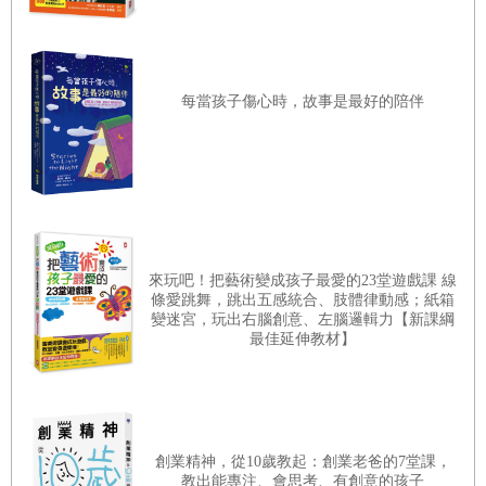
每當孩子傷心時，故事是最好的陪伴
來玩吧！把藝術變成孩子最愛的23堂遊戲課 線
條愛跳舞，跳出五感統合、肢體律動感；紙箱
變迷宮，玩出右腦創意、左腦邏輯力【新課綱
最佳延伸教材】
創業精神，從10歲教起：創業老爸的7堂課，
教出能專注、會思考、有創意的孩子