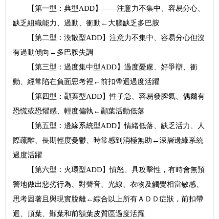
【第一型：典型ADD】——注意力不集中、容易分心、
缺乏組織能力、過動、衝動←大腦缺乏多巴胺
【第二型：渙散型ADD】注意力不集中、容易分心但沒
有過動傾向←多巴胺失調
【第三型：過度集中型ADD】過度憂慮、好爭辯、衝
動、經常陷在負面思考裡←前扣帶迴過度活躍
【第四型：顳葉型ADD】性子急、容易發脾氣、偶爾有
恐慌或恐懼感、輕度偏執←顳葉活動低落
【第五型：邊緣系統型ADD】情緒低落、缺乏活力、人
際疏離、長期輕度憂鬱、時常感到消極無助←深層邊緣系統
過度活躍
【第六型：火環型ADD】憤怒、具攻擊性，有時會無預
警地做出惡劣行為、對聲音、光線、衣物及觸覺相當敏感、
思考固著且與現實脫離←綜合以上所有ＡＤＤ症狀，前扣帶
迴、頂葉、顳葉和前額葉皮質區過度活躍