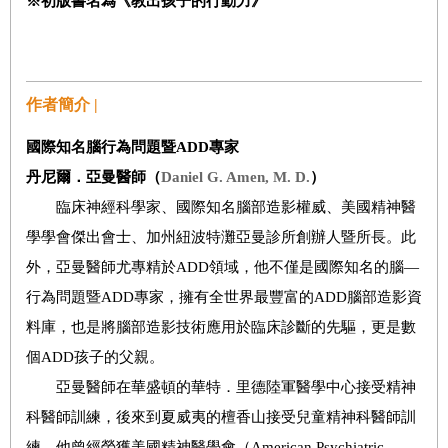
※初版書名
為《教出孩子的行動力》
作者簡介 |
國際知名腦行為問題暨
ADD
專家
丹尼爾．亞曼醫師（
Daniel G. Amen, M. D.
）
臨床神經科學家、國際知名腦部造影權威、美國精神醫
學學會傑出會士、加州紐波特灘亞曼診所創辦人暨所長。此
外，亞曼醫師尤專精於ADD領域，他不僅是國際知名的腦—
行為問題暨ADD專家，擁有全世界最豐富的ADD腦部造影資
料庫，也是將腦部造影技術應用於臨床診斷的先驅，更是數
個ADD孩子的父親。
亞曼醫師在華盛頓的華特．里德陸軍醫學中心接受精神
科醫師訓練，後來到夏威夷的檀香山接受兒童精神科醫師訓
練。他曾經榮獲美國精神醫學會（American Psychiatric