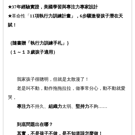
★
37
年經驗實證，美國學習與專注力專家設計
★
革命性「
11
項執行力訓練計畫」，6步驟激發孩子潛在天
賦！
｛隨書贈「執行力訓練手札」｝
（１～１３歲孩子適用）
我家孩子很聰明，但就是太散漫了！
老是叫不動，動作拖拖拉拉，做事常分心，動不動就愛
哭，
專注力
不持久、
組織力
太弱、
堅持力
不夠……
到底問題出在哪？
其實，不是孩子不做，是不知道該怎麼做！