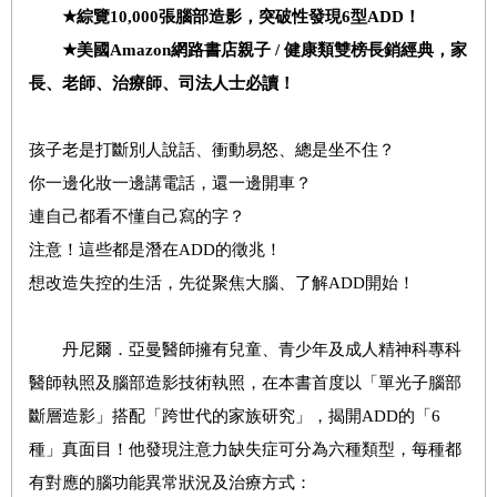
★
綜覽
10,000
張腦部造影，突破性發現
6
型
ADD
！
★
美國
Amazon
網路書店親子
/
健康類雙榜長銷經典，家
長、老師、治療師、司法人士必讀！
孩子老是打斷別人說話、衝動易怒、總是坐不住？
你一邊化妝一邊講電話，還一邊開車？
連自己都看不懂自己寫的字？
注意！這些都是潛在ADD的徵兆！
想改造失控的生活，先從聚焦大腦、了解ADD開始！
丹尼爾．亞曼醫師擁有兒童、青少年及成人精神科專科
醫師執照及腦部造影技術執照，在本書首度以「單光子腦部
斷層造影」搭配「跨世代的家族研究」，揭開ADD的「6
種」真面目！他發現注意力缺失症可分為六種類型，每種都
有對應的腦功能異常狀況及治療方式：