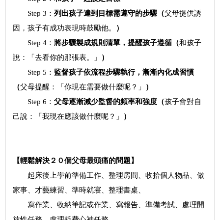
Step 3：
列出孩子達到目標需遵守的步驟
（
父母提供誘
因，孩子有成功表現時鼓勵他。
）
Step 4：
將
步驟
製成規則
清單，提醒孩子遵循
（
和孩子
說：「去看你的那張表。」
）
Step 5：
監督孩子依流程步驟執行，漸漸內化成習慣
（
父母提醒：「你現在需要做什麼呢？」
）
Step 6：
父母逐漸減少監督的頻率和強度
（
孩子會對自
己說：「我現在應該做什麼呢？」
）
【輕鬆解決２０個父母最頭痛的問題】
起床後上學前準備工作、整理房間、收拾個人物品、做
家事、才藝練習、準時就寢、整理書桌、
寫作業、收納筆記或作業、寫報告、準備考試、處理開
放性任務、處理耗費心神任務、