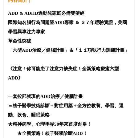
內容簡介 |
ADD & ADHD
過動兒家庭必備雙聖經
國際知名腦行為問題暨ADD專家 ＆
３７年經驗實證，
美國
學習與專注力專家
革命性突破
「六型ADD
治療／健腦計畫」
＆
「
１１項執行力訓練計畫」
《
注意！你可能患了注意力缺失症！全新策略療癒六型
ADD
》
一套按部就班的
ADD
治療／健腦計畫
＝核子醫學技術診斷＋對症用藥＋全方位教養、學習、運
動、飲食、睡眠策略
★
精神病學、心理學界
50
年來首度創舉！
★
全新策略！核子醫學診斷
ADD
！