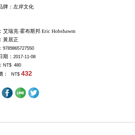
品牌：左岸文化
：
艾瑞克‧霍布斯邦 Eric Hobsbawm
：
黃居正
：9789865727550
日期：
2017-11-08
：
NT$ 480
432
價：
NT$