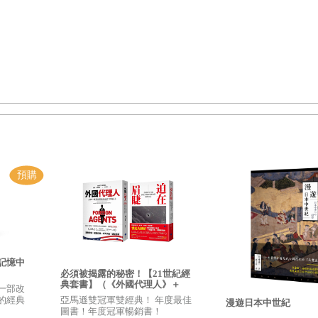
模式或是中心，但是較小的、地方性的革命政權，古巴、北越、北韓
的東西。在我們觀念中最早浮現的，是一種全盤否定既存社會的仇視
就是有紀律的群眾政黨，在新興革命分子中也失去了分量。後者似乎
方式來活動，而不想遵循馬克思主義者的傳統。這一切在歷史上似乎
溝，看來要比我年輕的時代嚴重得多。我舉出這些差異點，心中並無
總比什麼都沒有來得強。這就是我們現在所能擁有的革命運動，而且
或是要重新學習的地方。
。換言之，不是為何他們有些人會變成革命分子，而是作為社會中一
何種角色的問題。幾乎用不著我說，這兩個問題是或將會是完全不同
國知識分子，其數量與所
占的比例卻相當少，應該說根本微不足道。我
最多的時候也不會超過四到五百人；在牛津與劍橋，儘管還不到鳳毛鱗角
群極少數中，有時會有比例上足以自豪的、最優秀學生。這項事實的確引
記憶中
更甭說是革命派的這個事實。不過，在像南斯拉夫這樣的國家，或許還是
必須被揭露的秘密！【21世紀經
典套書】（《外國代理人》＋
一部改
《迫在眉睫》）
亞馬遜雙冠軍雙經典！ 年度最佳
的經典
漫遊日本中世紀
圖書！年度冠軍暢銷書！
神的（一般說來，或許在第三世界的年輕知識分子的確容易如此），