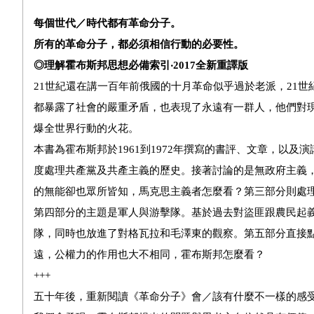
每個世代／時代都有革命分子。
所有的革命分子，都必須相信行動的必要性。
◎理解霍布斯邦思想必備索引‧
2017
全新重譯版
21世紀還在講一百年前俄國的十月革命似乎過於老派，21
都暴露了社會的嚴重矛盾，也表現了永遠有一群人，他們對
爆全世界行動的火花。
本書為霍布斯邦於1961到1972年撰寫的書評、文章，以
度處理共產黨及共產主義的歷史。接著討論的是無政府主義
的無能卻也眾所皆知，馬克思主義者怎麼看？第三部分則處理
第四部分的主題是軍人與游擊隊。基於過去對盜匪跟農民起
隊，同時也放進了對格瓦拉和毛澤東的觀察。第五部分直接
遠，公權力的作用也大不相同，霍布斯邦怎麼看？
+++
五十年後，重新閱讀《革命分子》會／該有什麼不一樣的感