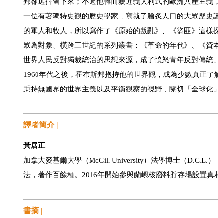
邦卻選擇留下來；不過他轉而親近義大利式的歐洲共產主義
一位有著獨特史觀的歷史學家，寫就了膾炙人口的大眾歷史
的軍人和牧人，所以寫作了《原始的叛亂》、《盜匪》這樣
眾為對象、橫跨三世紀的系列叢書：《革命的年代》、《資本
世界人民反對獨裁統治的思想來源，成了憤怒青年反對傳統
1960年代之後，霍布斯邦抱持他的世界觀，成為少數真正
秉持無國界的世界主義以及平衡觀察的視野，關切「全球化
譯者簡介 |
黃居正
加拿大麥基爾大學（McGill University）法學博士（
法，著作百餘種。2016年開始參與蘭嶼核廢料貯存場設置真
書摘 |