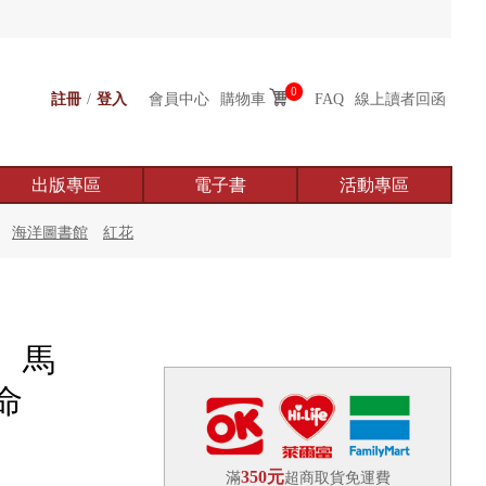
0
註冊
/
登入
會員中心
購物車
FAQ
線上讀者回函
出版專區
電子書
活動專區
海洋圖書館
紅花
、馬
命
350元
滿
超商取貨免運費