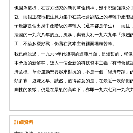
也因為這樣，在西方國家的新興革命精神，幾乎都歸知識分
就，而很正確地把注意力集中在該社會缺陷上的年輕中產階
子應該是個出身中產階級的年輕人（通常都是學生），而且
法國的一九六八年的五月風暴，與義大利一九六九年「熾烈
工，不論多麼好戰，仍舊在資本主義裡面埋頭苦幹。
我已經說過，一九六○年代後期的這種局面，是短暫的，就
本矛盾的新解釋，進入一個全新的科技資本主義（有時會被
濟危機。革命運動想要起來對抗的，不是一個「經濟奇蹟」
類多寡，還嫌太早。誠然，值得留意的是，在最近一次類似
劇性的象徵，仍是在景氣的高峰下，亦即一九六七到一九六
的萎靡不振兩個因素加起來，就要比各工業國家在兩次大戰
會革命絕對不是其唯一的，或最可能會產生的結果。
然而，在新興的革命精神，與兩次大戰間的我們這一代的革
詳細資料 |
及一個可供選擇的社會具體典型：社會主義。今天，這種對