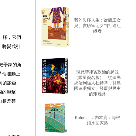
我的失序人生：從礦工女
兒、實驗室宅女到社運組
織者
一樣，它們
，將變成引
歷史學家的角
現代菲律賓政治的起源
革命運動上
（限量簽名版）：從殖民
向的談辯。
統治到強人杜特蒂，群島
國追求獨立、發展與民主
國的游擊
的艱難路
力相差甚
Kulumah．內本鹿：尋根
踏水回家路