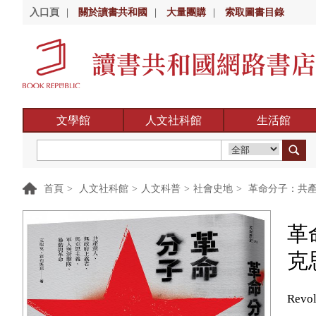
入口頁
|
關於讀書共和國
|
大量團購
|
索取圖書目錄
文學館
人文社科館
生活館
首頁
>
人文社科館
>
人文科普
>
社會史地
>
革命分子：共產
革
克
Revol