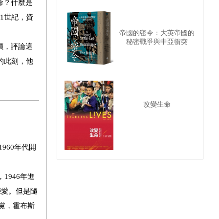
命？什麼是
1世紀，資
帝國的密令：大英帝國的
秘密戰爭與中亞衝突
價，評論這
的此刻，他
改變生命
960年代開
1946年進
戀愛。但是隨
退黨，霍布斯