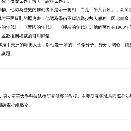
，從「改變世界」轉向「詮釋世界」。
讀物。他認為歷史的推動者不是帝王將相，而是「平凡百姓」，甚至
探討平民叛亂的歷史書；他認為學術不應該為少數人服務，因此書寫
的年代》、《帝國的年代》、《極端的年代》。他的著作在1960年
、亟欲推倒權威的引用辭彙。
了解拉丁美洲的歐美人士，以他老一輩的「革命分子」身分，關心「嬉
」議題。
D.C.L.），國立清華大學科技法律研究所專任教授。主要研究領域為國際公
相調查小組迄今。