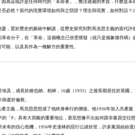
，因為這或許是任何時代的「革命者」，無法迴避的本質，什麼是革
否必然？當代的現實環境如何與之辯證？理念與現實，如何對話？2
動盪，置於歷史的脈絡中解讀，從歷史探究到對馬克思主義的當代評
的革命分子，在「革命」這個概念已倍受懷疑（或只是個象徵符碼）
何可能，以及其作為一種解方的重要性。
埃及，成長於維也納、柏林，16歲（1933）之後長期居住於英國，1
年病逝於倫敦。
主義，馬克思思想成了他終身奉行的價值。他1936年加入共產黨，
個字的「P」具有大寫般的重要地位，甚至想像不出如何跟非黨員交往
所未有的信心危機，1956年史達林的惡行公諸於世，許多黨員紛紛