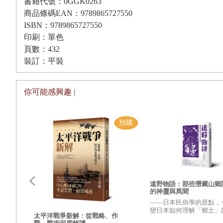
書籍代號：0GGK0263
代。因為，雖然新興的革命分子正汲汲尋找足以效忠的可能
商品條碼EAN：9789865727550
至連中國，都無法提供像蘇聯在我們這一時代所給予的相同
ISBN：9789865727550
兩者的結合。另外，同樣地，強而有力的革命運動形式，也
印刷：單色
頁數：432
的部眾，或接近無政府主義式、結構鬆散的自由派分子集團
裝訂：平裝
免的，但是它在革命激情與有效的革命行動之間所製造的鴻
意，也沒有貶抑新興革命分子的意思。擁有一個革命運動，
你可能感興趣 |
所能好好地做。唯一不變的事實是，我們還有很多要學習、
最後，讓我改來談談知識分子在革命運動中的角色這個問題
們，會有什麼樣的政治態度，以及他們這種行動，又將扮演
與恩格斯當然是知識分子，但是在德國社會民主黨人中的德
黨學生，在大戰前夕的五萬名大學生裡，僅占相當少數，我猜，
使是較大的社會主義俱樂部，也只屬於少數人。雖然，在我們這
遠野物語：那些潛藏山鄉
並不影響一九三九年以前，極大部分的西歐學生都不屬於左派、
的神靈與異聞
——日本民俗學的原點，
生是屬於左派或革命派的吧。
變日本如何理解「鄉土」
更強
太平洋戰爭新解：從戰略、作
興衰
之作——
另外，即使我們能夠聲稱，知識分子這個階層是富有革命精