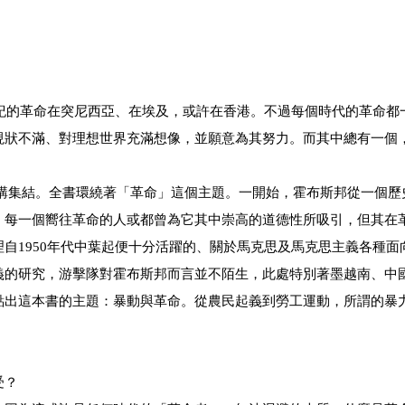
世紀的革命在突尼西亞、在埃及，或許在香港。不過每個時代的革命都
現狀不滿、對理想世界充滿想像，並願意為其努力。而其中總有一個
及演講集結。全書環繞著「革命」這個主題。一開始，霍布斯邦從一個
，每一個嚮往革命的人或都曾為它其中崇高的道德性所吸引，但其在
自1950年代中葉起便十分活躍的、關於馬克思及馬克思主義各種面
義的研究，游擊隊對霍布斯邦而言並不陌生，此處特別著墨越南、中
點出這本書的主題：暴動與革命。從農民起義到勞工運動，所謂的暴
受？