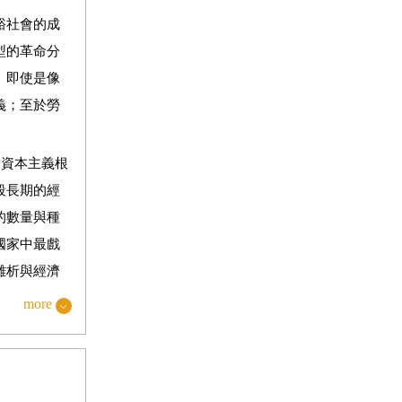
裕社會的成
型的革命分
。即使是像
義；至於勞
對資本主義根
段長期的經
的數量與種
國家中最戲
離析與經濟
統的那種社
more
錯誤的；以
麼別的給取