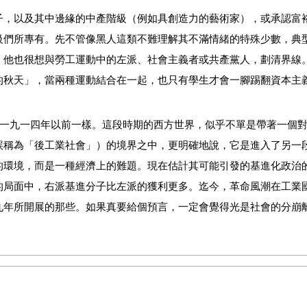
子，以及其中邊緣的中產階級（例如具創造力的藝術家），或承認富
級們所專有。先不管像黑人這類不難理解其不滿情緒的特殊少數，典
，他也很想與勞工運動中的左派、社會主義者或共產黨人，劃清界線
的秋天」，當兩種運動結合在一起，也只有學生才會一腳踢翻資本主
像一九一四年以前一樣。這段時期的西方世界，似乎不單是帶著一個
誤稱為「後工業社會」）的境界之中，更明確地說，它是進入了另一
的環境，而是一種經濟上的難題。現在估計其可能引發的基進化政治
的局面中，右派基進分子比左派的獲利更多。迄今，革命風潮在工業
九年所開展的那些。如果真要給個預言，一定會覺得光是社會的分崩
之間所發生的任何事故更具爆炸性，除了德國可能是個例外。不過傳
命精神之間，仍有一個主要的差異。我們曾經擁有過希望，它也許是
偉大的十月革命以及蘇聯的信仰，已經大幅度消逝了──而且也沒被什