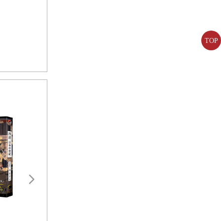
之類的，甚
與烏托邦，
寧可以小型
TOP
都是無可避
絲毫的快
我們得盡己
個階層的他
的。馬克思
這一代的共產
的地步，但即
人側目，但這
有大部分的學
盛世之鑰：為何開放的社會更強
太平洋戰爭新解：
大？從七個黃金時代看文明興衰
我們也不能