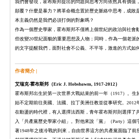
我們會發現，霍布斯邦提出的問題與思考方向依然具有價值
顛覆？什麼是暴力？將革命概念置於歷史脈絡中思考，成敗是
本主義仍然是我們必須打倒的對象嗎？
作為一個歷史學家，霍布斯邦不僅將上個世紀的政治與社會
些改變20世紀面貌的重要思想及人物；同時，作為一個老派
的文字提醒我們，面對社會不公義、不平等，激進的方式如
作者簡介 |
艾瑞克
‧
霍布斯邦（
Eric J. Hobsbawm, 1917-2012
）
霍布斯邦出生於第一次世界大戰結束的前一年（1917）。生於
始不定期前往美國、法國、拉丁美洲任教並從事研究。2012
在動盪的時代裡，有人選擇法西斯，青年霍布斯邦則選擇了共產
入「共產黨歷史學家小組」。對他來說「黨」（Party）這
著1948年之後冷戰的到來，自由世界這方的共產黨面臨了前