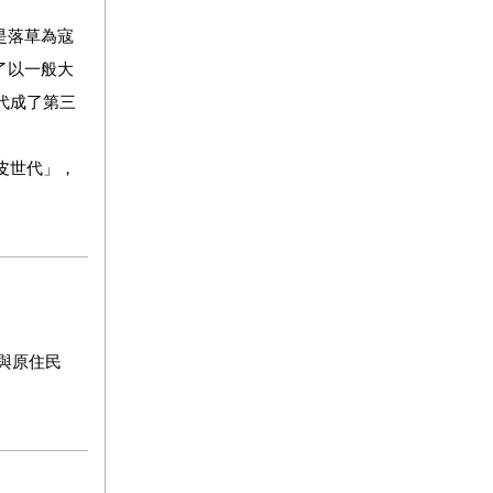
是落草為寇
了以一般大
代成了第三
皮世代」，
法與原住民