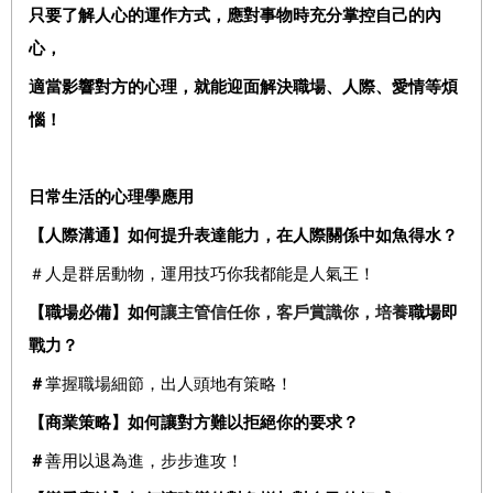
只要了解人心的運作方式，應對事物時充分掌控自己的內
心，
適當影響對方的心理，就能迎面解決職場、人際、愛情等煩
惱！
日常生活的心理學應用
【人際溝通】
如何提升表達能力，在人際關係中如魚得水？
＃人是群居動物，運用技巧你我都能是人氣王！
【職場必備】如何
讓主管信任你，客戶賞識你
，培養
職場即
戰力
？
＃
掌握職場細節，出人頭地有策略！
【商業策略】如何讓對方難以拒絕你的要求？
＃
善用以退為進，步步進攻！