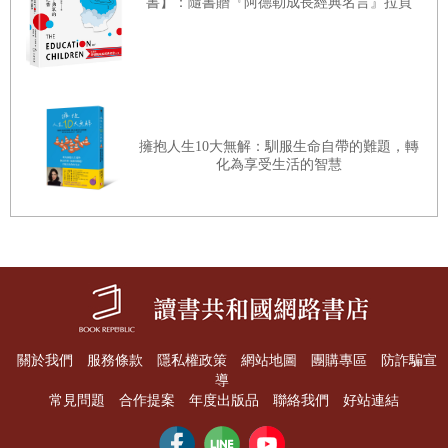
書】：隨書贈『阿德勒成長經典名言』拉頁
法
第 7
章 男女關係心理學
擁抱人生10大無解：馴服生命自帶的難題，轉
30 一見鍾情是理想的戀愛模式？ ・一見鍾情原理
化為享受生活的智慧
31 近水樓台先得月 ・博薩德法則
32 天衣無縫的組合 ・戀愛的互補性理論
33 頭銜的重要性 ・保羅‧威森的實驗
第 8
章 戀愛順利的心理學
關於我們
服務條款
隱私權政策
網站地圖
團購專區
防詐騙宣
導
常見問題
合作提案
年度出版品
聯絡我們
好站連結
34 昏暗的地方容易讓感情生溫？ ・黑暗效應
35 禁斷的愛情更具吸引力 ・羅密歐與茱麗葉效應