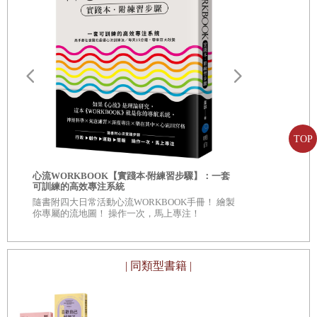
13 肢體洩漏心理狀態 ・開放姿勢
14 比語言更重要的溝通技巧 ・非語言溝通
15 藉由比較，明白自己的定位 ・社會比較理論
16 模仿對方言行，提升好感 ・鏡像效應
17 人們很難承受來自群體的壓力 ・從眾實驗
TOP
第 4
章 人際關係心理學
自我批評也
心流WORKBOOK【實踐本‧附練習步驟】：一套
服自我懷疑
可訓練的高效專注系統
◎深入意識
隨書附四大日常活動心流WORKBOOK手冊！ 繪製
18 容易發飆的人的心理狀態 ・敵意歸因偏誤
自己 ◎每章
你專屬的流地圖！ 操作一次，馬上專注！
看待自己、
19 讓人無法拒絕的說話技巧 ・YES心理定向
20 光是做筆記就能留下好印象！ ・訪員效應
| 同類型書籍 |
21 好主管得先學會有效的「指責」 ・指責技巧