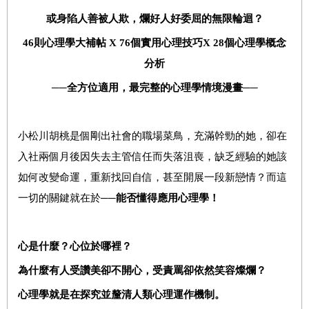
或身陷人善被人欺，爛好人好委屈的無限輪迴？
46
則
心理學大補帖
X 76
個實用心理技巧
X 28
個心理學概念
分析
──全方位適用，最完整的心理學情境漫畫
──
小松川胡桃是個剛出社會的職場菜鳥，充滿幹勁的她，卻在
入社兩個月後因失去主管信任而失落沮喪，缺乏經驗的她該
如何改變命運，重新找回自信，甚至開展一段新戀情？而這
一切的關鍵就在於──
能否懂得應用心理學！
心是什麼？心位於哪裡？
為什麼有人受讚美卻不開心，受責罵卻依然笑容燦爛？
心理學就是在探究並釐清人類心理運作機制。