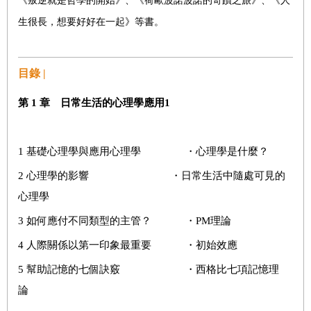
《叛逆就是哲學的開始》、《荷歐波諾波諾的奇蹟之旅》、《人
生很長，想要好好在一起》等書。
目錄 |
第 1 章 日常生活的心理學應用1
1 基礎心理學與應用心理學 ・心理學是什麼？
2 心理學的影響 ・日常生活中隨處可見的
心理學
3 如何應付不同類型的主管？ ・PM理論
4 人際關係以第一印象最重要 ・初始效應
5 幫助記憶的七個訣竅 ・西格比七項記憶理
論