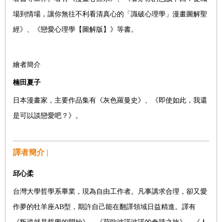
場到情場，讓你無往不利看清真心的「識破心理學」漫畫圖解聖
經》、《戀愛心理學【圖解版】》等書。
繪者簡介
楠田夏子
日本漫畫家，主要作品集有《灰色羅曼史》、《即使如此，我還
是可以談戀愛吧？》。
譯者簡介 |
邱心柔
台灣大學哲學系畢業，現為自由工作者。凡事講求合理，卻又愛
作夢的牡羊座AB型，期許自己能在翻譯領域日益精進。譯有