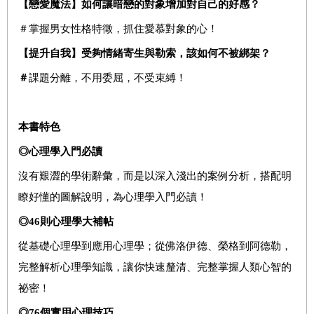
【戀愛魔法】如何讓暗戀的對象增加對自己的好感？
＃掌握男女性格特徵，抓住愛慕對象的心！
【提升自我】
受夠情緒寄生與勒索，該如何不被綁架？
＃
課題分離，不用委屈，不受束縛！
本書特色
◎
心理學入門必讀
沒有艱澀的學術辭彙，而是以深入淺出的案例分析，搭配明
瞭好懂的圖解說明，為心理學入門必讀！
◎46
則心理學大補帖
從基礎心理學到應用心理學；從佛洛伊德、榮格到阿德勒，
完整解析心理學知識，讓你快速釐清、完整掌握人類心智的
祕密！
◎76
個實用心理技巧