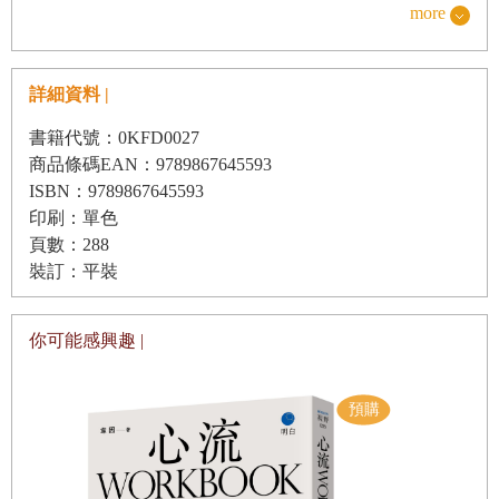
6 會看氣氛的人與不會看氣氛的人 ・自我監控
more
7 接受他人善意，怎能不回報？ ・互惠原理
8 用美食提升說服力 ・午餐技巧
詳細資料 |
書籍代號：0KFD0027
第 2
章 日常生活的心理學應用
2
商品條碼EAN：9789867645593
ISBN：9789867645593
印刷：單色
9 經常碰面就會產生好感 ・單純曝光效應
頁數：288
裝訂：平裝
10 以偏概全的心理效應 ・月暈效應
11 不傷感情的拒絕技巧 ・自我肯定型反應
你可能感興趣 |
12 耳朵會自動聆聽有興趣的事物？ ・雞尾酒會效應
第 3
章 交友方面心理學