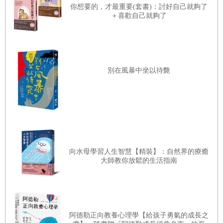
你想要的，才最重要(套書)：討好自己就夠了
第 5
章 職場必備心理學
＋喜歡自己就夠了
22 二選一，不給對方拒絕的餘地 ・誤導式的前提暗示
23 連缺點一併說明，提升信賴度 ・單面陳述／雙面俱陳
別在風暴中坐以待斃
24 切入主題前先哈拉搏感情 ・脈絡效應
25 吐露內心，拉近彼此距離 ・自我揭露
第 6
章 商業策略心理學
向水母學習人生智慧【精裝】：自然界的療癒
大師教你放鬆的生活指南
26 心理也需要預防針 ・免疫理論
27 提出稍微不合理的要求 ・以退為進策略
28 最後一刻也很重要！ ・時近效應
阿德勒正向教養心理學【給孩子勇氣的成長之
29 兩種敘事方式 ・高潮敘事法／反高潮敘事