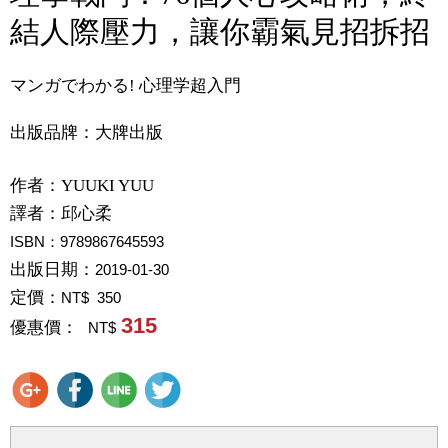
結人際壓力，讓你霸氣見招拆招
マンガでわかる! 心理学超入門
出版品牌：大牌出版
作者：
YUUKI YUU
譯者：
邱心柔
ISBN：9789867645593
出版日期：
2019-01-30
定價：
NT$ 350
315
優惠價：
NT$