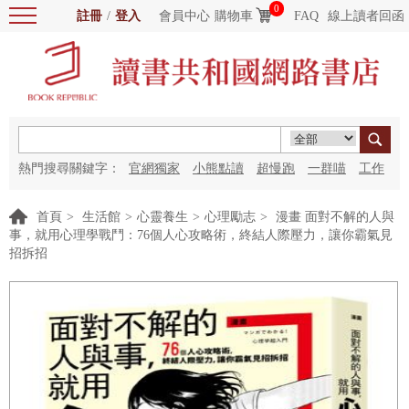
0
註冊
/
登入
會員中心
購物車
FAQ
線上讀者回函
熱門搜尋關鍵字：
官網獨家
小熊點讀
超慢跑
一群喵
工作
細胞
海洋圖書館
紅花
首頁
>
生活館
>
心靈養生
>
心理勵志
>
漫畫 面對不解的人與
事，就用心理學戰鬥：76個人心攻略術，終結人際壓力，讓你霸氣見
招拆招