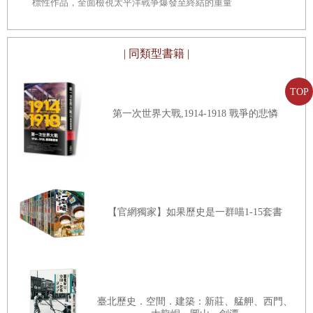
巔
標性作品，全面檢視太平洋戰爭爆發至終結的重量
級著作
| 同類型書籍 |
TOP
第一次世界大戰,1914-1918 戰爭的悲憐
【官網獨家】如果歷史是一群喵1-15套書
臺北歷史．空間．建築：新莊、艋舺、西門、