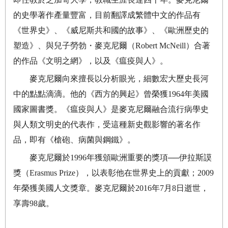
的史學著作產量豐富，目前翻譯成繁體中文的作品有
《世界史》、《威尼斯共和國的故事》、《歐洲歷史的
塑造》、與兒子勞勃・麥克尼爾（
Robert McNeill
）合著
的作品《文明之網》，以及《瘟疫與人》。
麥克尼爾向來擅長以分析眼光，細數宏大歷史長河
中的點點滴滴。他的《西方的興起》曾榮獲
1964
年美國
國家圖書獎。《瘟疫與人》是麥克尼爾融合流行病學史
與人類文明史的代表作，受這種新史觀影響的著名作
品，即有《槍砲、病菌與鋼鐵》。
麥克尼爾於
1996
年獲頒歐洲重要的獎項
──
伊拉斯謨
獎（
Erasmus Prize
），以表彰他在世界史上的貢獻；
2009
年榮獲美國人文獎章。麥克尼爾於
2016
年
7
月
8
日逝世，
享壽
98
歲。