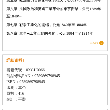
第五章 歐洲暴力官僚化帶來的拉力，公元1700年至1789年
第六章 法國政治和英國工業革命的軍事衝擊，公元1789年
至1840年
第七章 戰爭工業化的開端，公元1840年至1884年
第八章 軍事─工業互動的強化，公元1884年至1914年
第九章 二十世紀的兩次世界大戰
more
結論
詳細資料 |
書籍代號：0XGH0066
商品條碼EAN：9789869798945
ISBN：9789869798945
印刷：單色
頁數：416
裝訂：平裝