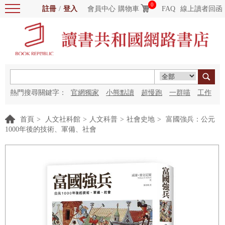
0
註冊
/
登入
會員中心
購物車
FAQ
線上讀者回函
熱門搜尋關鍵字：
官網獨家
小熊點讀
超慢跑
一群喵
工作
細胞
海洋圖書館
紅花
首頁
>
人文社科館
>
人文科普
>
社會史地
>
富國強兵：公元
1000年後的技術、軍備、社會