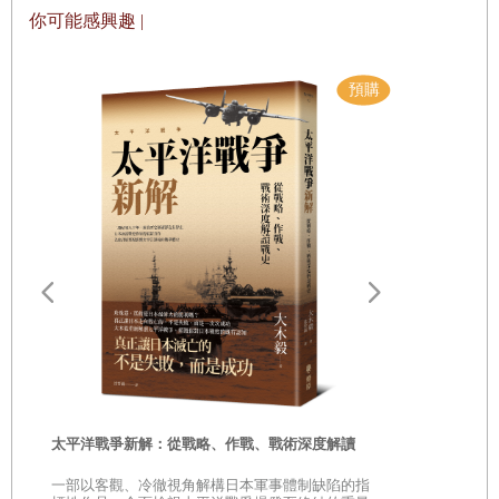
你可能感興趣 |
遠野物語：
——日本民
「鄉土」的
時
太平洋戰爭新解：從戰略、作戰、戰術深度解讀
是
一部以客觀、冷徹視角解構日本軍事體制缺陷的指