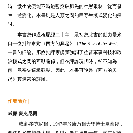
時，微生物便能不時短暫突破原先的生態限制，從而發
生上述變化。本書則是人類之間的巨寄生模式變化的探
討。
本書寫作過程歷經二十年，最初寫此書的動力是來
自一位批評家對《西方的興起》（
The Rise of the West
）
一書的評論。那位批評家說我強調了往昔軍事科技和政
治模式之間的互動關係，但在評論現代時，卻不知為
何，竟喪失這種觀點。因此，本書可說是《西方的興
起》其遲來的註腳
。
作者簡介 |
威廉‧麥克尼爾
威廉‧麥克尼爾，
1947
年於康乃爾大學博士畢業後，
即任教於芝加哥大學，教職生涯長達四十年。麥克尼爾