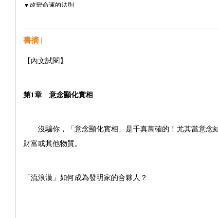
▼
改變命運的法則
第2章
渴望
書摘 |
所有成就的起點
{
成功致富法則
1}
【內文試閱】
▼
破釜沉舟的決心
▼
致富的驅策力
▼
將渴望變黃金的六個步驟
▼
務實型的夢想家
第1章 意念顯化實相
▼
戰勝天生殘疾
▼
意念創造奇蹟
沒騙你，「意念顯化實相」是千真萬確的！尤其當意念結
財富或其他物質。
第3章
信念
相信渴望已成真，觀想成功的願景
{
成功致富法則
2}
「流浪漢」如何成為發明家的合夥人？
▼
如何培養正面信念
▼
引發信念的自我暗示
▼
自信心法則
▼
沉睡的天賦
約莫在三十幾年前，愛迪生的事業合夥人愛德溫．巴恩斯
▼
一個想法如何聚積巨大財富？
▼
一場十億美元的餐後演講