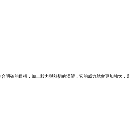
合明確的目標，加上毅力與熱切的渴望，它的威力就會更加強大，
，發現了一個人能以思考致富的真理。他的成就並非一蹴可幾，而