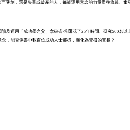
條而受創，還是失業或破產的人，都能運用意念的力量重整旗鼓、奮
讀及運用「成功學之父」拿破崙‧希爾花了25年時間、研究500名以
意念，能否像書中數百位成功人士那樣，顯化為豐盛的實相？