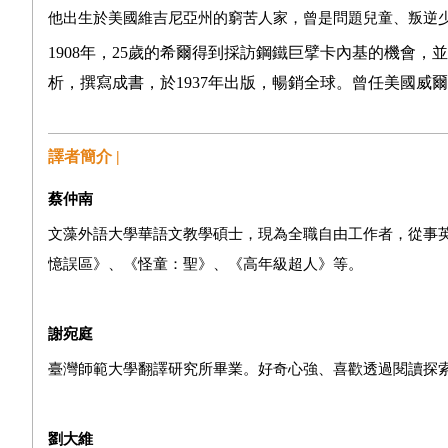
他出生於美國維吉尼亞州的窮苦人家，曾是問題兒童、叛逆少
1908
年，25歲的希爾得到採訪鋼鐵巨擘卡內基的機會，
析，撰寫成書，於1937年出版，暢銷全球。
曾任美國威爾
譯者簡介 |
蔡仲南
文藻外語大學華語文教學碩士，現為全職自由工作者，從事
憶誤區》、《怪童：聖》、《高年級超人》等。
謝宛庭
臺灣師範大學翻譯研究所畢業。好奇心強、喜歡透過閱讀探
劉大維