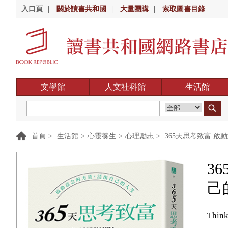
入口頁
|
關於讀書共和國
|
大量團購
|
索取圖書目錄
文學館
人文社科館
生活館
首頁
>
生活館
>
心靈養生
>
心理勵志
>
365天思考致富:
3
己
Think