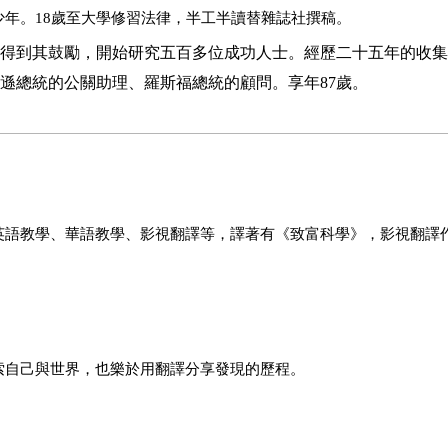
年。18歲至大學修習法律，半工半讀替雜誌社撰稿。
並得到其鼓勵，開始研究五百多位成功人士。經歷二十五年的收
遜總統的公關助理、羅斯福總統的顧問。享年
87
歲。
英語教學、華語教學、影視翻譯等，譯著有《致富科學》，影視翻譯
索自己與世界，也樂於用翻譯分享發現的歷程。