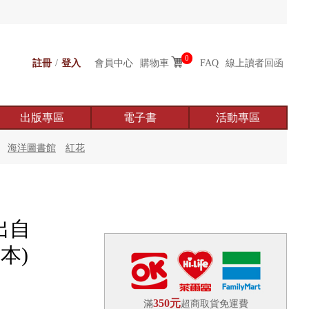
0
註冊
/
登入
會員中心
購物車
FAQ
線上讀者回函
出版專區
電子書
活動專區
海洋圖書館
紅花
出自
本)
350元
滿
超商取貨免運費