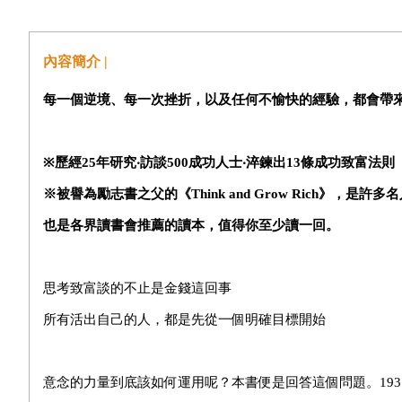
內容簡介 |
每一個逆境、每一次挫折，以及任何不愉快的經驗，都會帶來
※
歷經25年研究‧訪談500成功人士‧淬鍊出13條成功致富法則
※
被譽為勵志書之父的《Think and Grow Rich》，是
也是各界讀書會推薦的讀本，值得你至少讀一回。
思考致富談的不止是金錢這回事
所有活出自己的人，都是先從一個明確目標開始
意念的力量到底該如何運用呢？本書便是回答這個問題。19