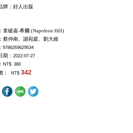
品牌：好人出版
：
拿破崙‧希爾 (Napoleon Hill)
：
蔡仲南、謝宛庭、劉大維
：9786269629534
日期：
2022-07-27
：
NT$ 380
342
價：
NT$