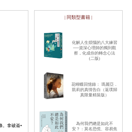
| 同類型書籍 |
化解人生煩惱的八大練習
──資深心理師的獨到觀
察，化成你的轉念心法
(二版)
花蝴蝶回憶錄： 瑪麗亞．
凱莉的真情告白（返璞歸
真限量精裝版）
為何我們總是如此不
條。拿破崙•
安？：莫名恐慌、容易焦