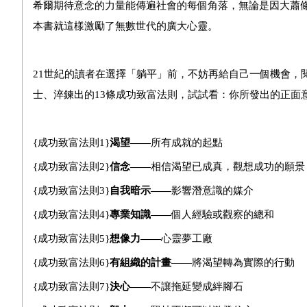
希爾期待意念的力量能傳遍社會的每個角落，無論是因大蕭
本書就這樣激勵了無數世代的廣大心靈。
21
世紀的讀者在選擇「躺平」前，不妨再給自己一個機會，閱
士、淬鍊出的13條成功致富法則，試試看：你所發出的正面
{
成功致富法則1}
渴望——
所有成就的起點
{
成功致富法則2}
信念——
相信渴望已成真，觀想成功的願景
{
成功致富法則3}
自我暗示——
影響潛意識的媒介
{
成功致富法則4}
專業知識——
個人經驗或觀察的總和
{
成功致富法則5}
想像力——
心靈夢工廠
{
成功致富法則6}
有組織的計畫
——將渴望轉為實際的行動
{
成功致富法則7}
決心——
不讓拖延變成絆腳石