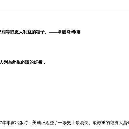
相等或更大利益的種子。――拿破崙•希爾
許多名人列為此生必讀的好書，
37年本書出版時，美國正經歷了一場史上最漫長、最嚴重的經濟大蕭