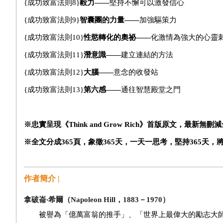
{
成功致富法則8}
毅力——
堅持不懈可以激發信心
{
成功致富法則9}
智囊團的力量——
加強驅策力
{
成功致富法則10}
性慾轉化的奧祕——
化激情為強大的心靈
{
成功致富法則11}
潛意識——
建立連結的方法
{
成功致富法則12}
大腦——
意念的收發站
{
成功致富法則13}
第六感——
通往智慧殿堂之門
※
忠實呈現《Think and Grow Rich》首版原文，最新無
※全文分成365頁，象徵365天，一天一思考，堅持365天
作者簡介 |
拿破崙
‧
希爾（Napoleon Hill，1883－1970）
被譽為「億萬富翁的推手」、「世界上最偉大的勵志大