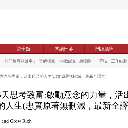
親子館
閱讀部落
閱讀護照
熱門搜尋關鍵字：
官網獨家
小熊點讀
超慢跑
一群喵
工作細胞
啟動意念的力量，活出自己的人生(忠實原著無刪減，最新全譯本)
65天思考致富:啟動意念的力量，活
的人生(忠實原著無刪減，最新全譯
 and Grow Rich