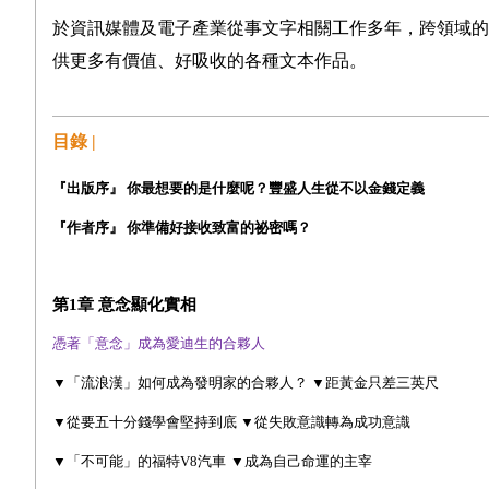
於資訊媒體及電子產業從事文字相關工作多年，跨領域的
供更多有價值
、
好吸收的各種文本作品。
目錄 |
『出版序』 你最想要的是什麼呢？豐盛人生從不以金錢定義
『作者序』 你準備好接收致富的祕密嗎？
第1章 意念顯化實相
憑著「意念」成為愛迪生的合夥人
▼「流浪漢」如何成為發明家的合夥人？ ▼距黃金只差三英尺
▼從要五十分錢學會堅持到底 ▼
從失敗意識轉為成功意識
▼
「不可能」的福特
V8
汽車
▼
成為自己命運的主宰