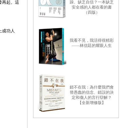
躁、缺乏自信？一本缺乏
發再起。這
安全感的人都在看的書
（四版）
上成功人
我看不見，我活得很精彩
——林信廷的耀眼人生
錯不在我：為什麼我們會
替愚蠢的信念、錯誤的決
定和傷人的言行辯解？
【全新增修版】