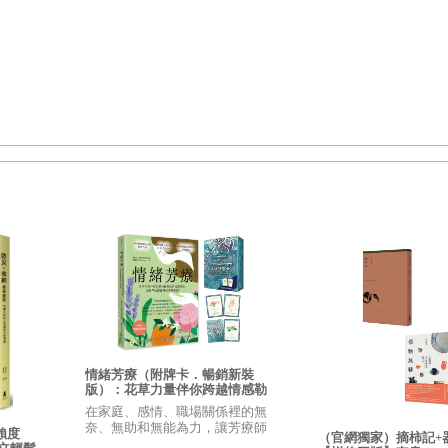
回日本，每天好像就是在等著天黑。但隨著慢慢習慣這邊的生活、
量到街上逛逛，街道上可以看到各種台灣獨有的植物；開始逛花市
的變化。
更多台灣的季節植物。我想，如果可以專注在台灣這些充滿活力的
要使用台灣季節植物的投入式插花教學。
決雜草或莖較細軟的花草無法插在海綿上的問題。再來是比起插出
自然的線條和長度插花的觀念。
情緒芳療（附牌卡．暢銷新裝
傳達的反而是可以每天藉著換水、梳理花材，在日常的照顧中觀察
版）：花草力量伴你跨越情感勒
索的疲憊痛楚，正視早該斷捨離
在家庭、感情、職場關係裡的無
式，所以開始了工作坊的課程。
的情緒振盪！
奈、無助和無能為力，讓芳療師
賴度
（官網獨家）摘柿記+
用香氛力量幫助你