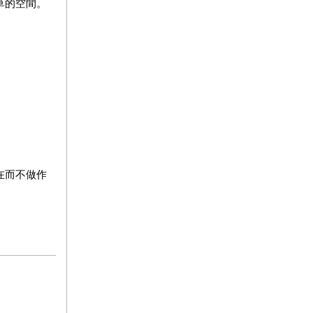
草的空間。
在而不做作