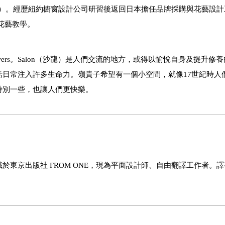
）。經歷紐約櫥窗設計公司研習後返回日本擔任品牌採購與花藝設計
花藝教學。
ers
。
Salon
（沙龍）是人們交流的地方，或得以愉悅自身及提升修養
活日常注入許多生命力。嶺貴子希望有一個小空間，就像
17
世紀時人
特別一些，也讓人們更快樂。
東京出版社 FROM ONE，現為平面設計師、自由翻譯工作者。