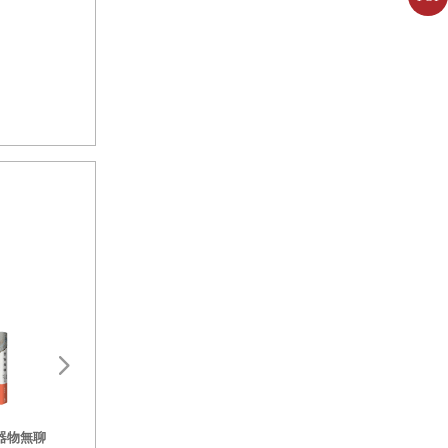
女兒開始上幼
後，也慢慢對
植物上，將它
跟我一樣的作
花材長度和量
戀家的理由：打造心靈避風港的
斷捨離的簡單生活
北歐丹麥Hygge生活指南
心的餘裕，斷捨離
器物無聊