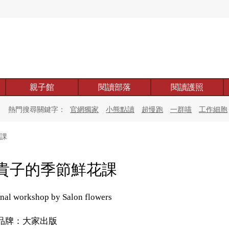
親子館
閱讀部落
閱讀護照
熱門搜尋關鍵字：
官網獨家
小熊點讀
超慢跑
一群喵
工作細胞
課
貴子的季節鮮花課
nal workshop by Salon flowers
品牌：大家出版