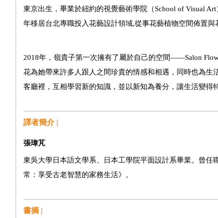
東京出生，畢業於紐約的視覺藝術學院（
School of Visual Art
年移居台北專職投入花藝設計領域
,
從事花藝植物空間佈置與
2018
年，嶺貴子第一次擁有了屬於自己的空間——
Salon Flow
花為她帶來許多人跟人之間珍貴的情感和相遇，同時也為生
客廳裡，互相學習新的知識，並以新知為養分，讓生活變得
譯者簡介 |
張瑋芃
東吳大學日本語文學系、日本工學院平面設計系畢業。曾任職於
常：享受古老智慧的家務生活》。
書摘 |