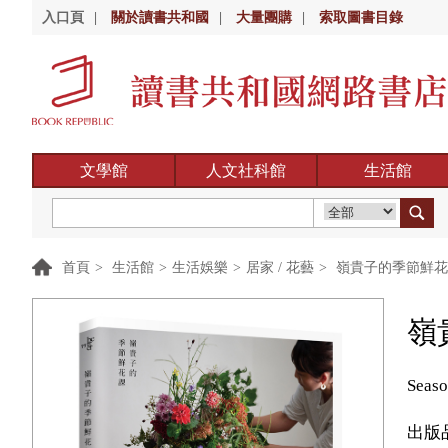
入口頁
|
關於讀書共和國
|
大量團購
|
索取圖書目錄
文學館
人文社科館
生活館
首頁
>
生活館
>
生活娛樂
>
居家 / 花藝
>
嶺貴子的季節鮮花
嶺
Seaso
出版