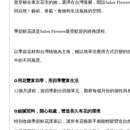
曾穿梭在東京花市的她，選擇在台灣落腳，開設
Salon Flower
同自然丶藝術、香氣丶食物和生活風格的空間。
季節鮮花課是
Salon Flowers
最受歡迎的經典課程。
以季節花材和台灣植物為主角，輔以簡單但應用方式百變的
中的不同風景。
✿
用花豐富四季，用四季豐富生活
12
個月課程，按四季劃分四個單元，觀察每個月份的個性與
✿
細膩照料，開心相處，營造長久有花的環境
特別收錄季節鮮花課筆記，讓所有花藝新手都能輕鬆營造自