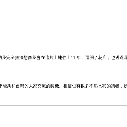
的我完全無法想像我會在這片土地住上
11
年，還開了花店，也透過
來能夠和台灣的大家交流的契機。相信也有很多不熟悉我的讀者，
持續不停的餘震中，因為擔心年紀還小的女兒和各種環境帶來的不
，連要待多久都沒決定就過來了。