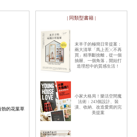
| 同類型書籍 |
末羊子的極簡日常提案：
兩大清單「馬上丟╳不再
買」精準斷捨離，從一個
抽屜、一個角落，開始打
造理想中的質感生活！
小家大格局！樂活空間魔
法術：243個設計、裝
潢、收納、改造愛窩的完
蓬勃的花葉草
美提案