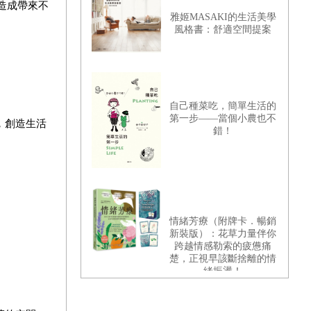
造成帶來不
雅姬MASAKI的生活美學
風格書：舒適空間提案
自己種菜吃，簡單生活的
第一步——當個小農也不
，創造生活
錯！
情緒芳療（附牌卡．暢銷
新裝版）：花草力量伴你
跨越情感勒索的疲憊痛
楚，正視早該斷捨離的情
緒振盪！