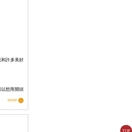
花和許多美好
所以想用開頭
more
安，當下就接
TOP