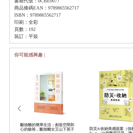
書籍代號：0CBE0077
商品條碼EAN：9789865562717
ISBN：9789865562717
剛來的時候真的連認識的人都沒幾位，也不知道什麼時候會
印刷：全彩
稚園後，也終於有了自己的時間。在接女兒下課前我都會盡
頁數：192
這片土地上的植物產生興趣，經由花兒們讓我感受到了季節
裝訂：平裝
你可能感興趣 |
在建國花市認識了野蔓園的
YAMANA
老師後，也讓我遇見了
們介紹給更多的人那該多好。於是決定開始工作坊，進行主
為何堅持投入式插花呢？最大的原因是，這種方式可以解
品，我更想介紹的是，如何根據季節挑選花器，再依照植物
比起從鮮花到枯萎，甚至是枯萎之後還繼續當裝飾，我希望
的變化來更換花器和擺放的場所，這樣更貼近心裡的插花方
港的
斷捨離的簡單生活：創造空間和
防災&收納美感提案（信
心的餘裕，斷捨離女王山下英子