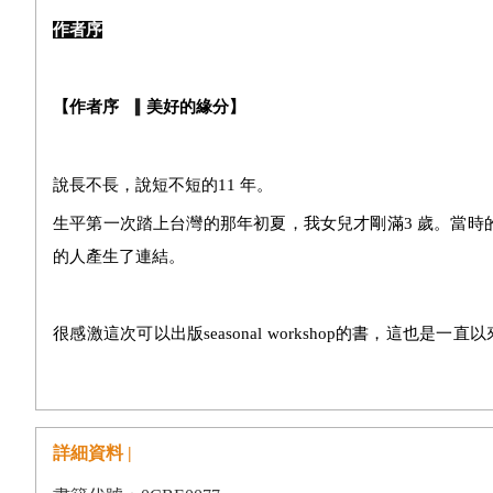
作者序
【作者序
美好的緣分】
▍
說長不長，說短不短的
11
年。
生平第一次踏上台灣的那年初夏，我女兒才剛滿
3
歲。當時
的人產生了連結。
很感激這次可以出版
seasonal workshop
的書，這也是一直以
打招呼的方式代替嚴肅的前言，談談我開始工作坊的原因。
當初會來到台灣，主要是受到
2011
年的
311
大地震影響。在
詳細資料 |
受了丈夫的朋友「要不要來台灣住一下試看看呢？」的提案