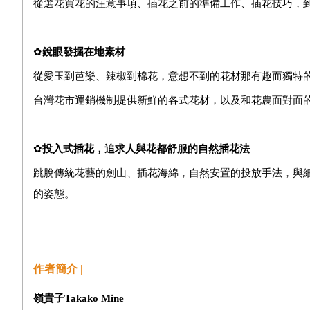
從選花買花的注意事項、插花之前的準備工作、插花技巧，
✿
銳眼發掘在地素材
從愛玉到芭樂、辣椒到棉花，意想不到的花材那有趣而獨特
台灣花市運銷機制提供新鮮的各式花材，以及和花農面對面
✿
投入式插花，追求人與花都舒服的自然插花法
跳脫傳統花藝的劍山、插花海綿，自然安置的投放手法，與
的姿態。
作者簡介 |
嶺貴子
Takako Mine