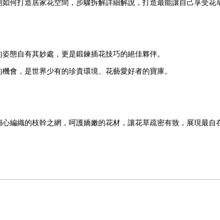
到如何打造居家花空間，步驟拆解詳細解說，打造最能讓自己享受花
的姿態自有其妙處，更是鍛鍊插花技巧的絕佳夥伴。
的機會，是世界少有的珍貴環境、花藝愛好者的寶庫。
細心編織的枝幹之網，呵護嬌嫩的花材，讓花草疏密有致，展現最自