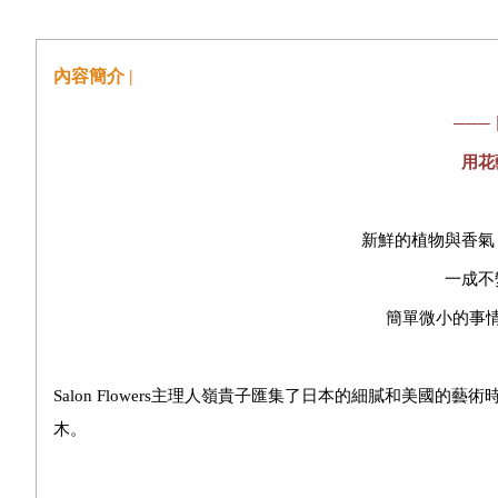
內容簡介 |
───
用花
新鮮的植物與香氣
一成不
簡單微小的事
Salon Flowers
主理人嶺貴子匯集了日本的細膩和美國的藝術
木。