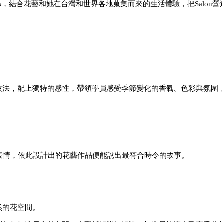
s
，結合花藝和她
在台灣和世界各地蒐集而來的生活體驗，把
Salon
營
技法，配上獨特的感性，帶領學員感受季節變化的香氣、色彩與氛圍
表情，依此設計出的花藝作品便能說出最符合時令的故事。
然的花空間。