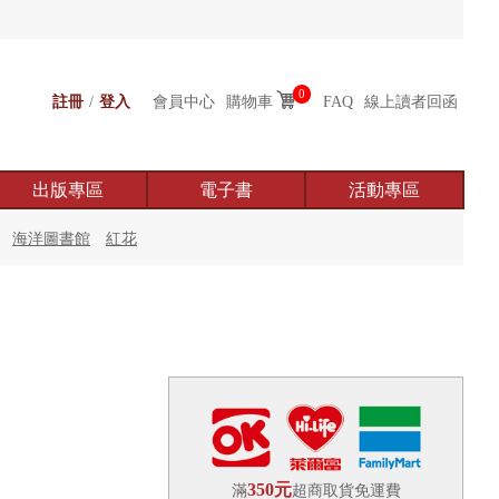
0
註冊
/
登入
會員中心
購物車
FAQ
線上讀者回函
出版專區
電子書
活動專區
海洋圖書館
紅花
350元
滿
超商取貨免運費