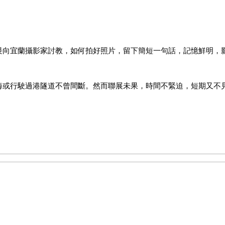
畏向宜蘭攝影家討教，如何拍好照片，留下簡短一句話，記憶鮮明，
海或行駛過港隧道不曾間斷。然而聯展未果，時間不緊迫，短期又不
簿，一格格負像氛圍更令人費解，第一時間懷疑這是別人物件吧？沒
虔誠敬拜纏足老媼、把玩手動抽水泵浦漫天水霧小孩、老載小三輪車
中洲與旗津主要道路縱列島嶼東西兩岸，之間橫向阡陌連結，迷途不
。穿梭區間總期奇遇發生，稍解日常無聊苦悶。無事可做時望著想著