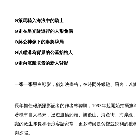
Θ策馬騎入海浪中的騎士
Θ走在星光隧道裡的人形兔偶
Θ蔣公神像下的麻將牌局
Θ以船港為背景的公墓抬棺人
Θ走向沉船取景的新人背影
一張一張黑白顯影，猶如映畫格，在時間外緩馳、飛奔，以
長年擔任報紙攝影記者的作者林聰勝，
1993
年起開始拍攝旗
著機車自大島來，巡遊渡輪船頭、旗後山、海產街、海岸線
識的救生隊長和衝浪客話家常，更多時候是旁觀並銳利的搜
與夕陽。