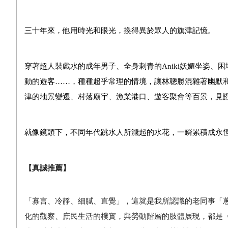
三十年來，他用時光和眼光，換得異於眾人的旗津記憶。
穿著超人裝戲水的成年男子、全身刺青的
Aniki
妖媚坐姿、困
動的遊客……，種種超乎常理的情境，讓林聰勝混雜著幽默
津的地景變遷、村落廟宇、漁業港口、遊客聚會等百景，見
就像鏡頭下，不同年代跳水人所濺起的水花，一瞬累積成永
【真誠推薦】
「寡言、冷靜、細膩、直覺」，這就是我所認識的老同事「
化的觀察、庶民生活的樸實，與勞動階層的肢體展現，都是