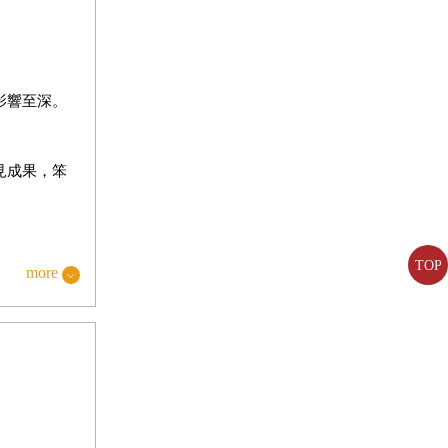
影響至深。
見成果，笨
TOP
有底片（照
more
、滿載遊客
至發生。西
如釣客一般