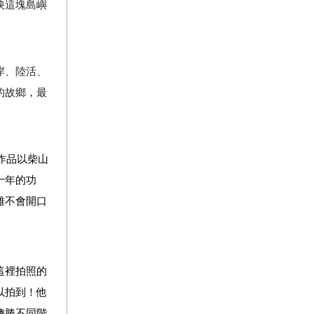
映這塊島嶼
岸、陸活、
的故鄉，最
作品以柴山
十年的功
雖不會開口
這裡拍照的
以拍到！他
聰勝不同階