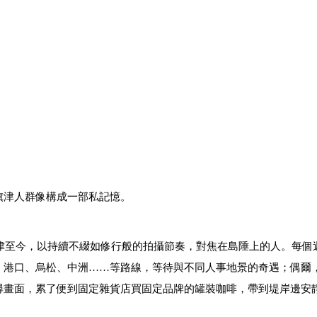
旗津人群像構成一部私記憶。
津至今，以持續不綴如修行般的拍攝節奏，對焦在島陲上的人。每個
、港口、烏松、中洲……等路線，等待與不同人事地景的奇遇；偶爾
尋畫面，累了便到固定雜貨店買固定品牌的罐裝咖啡，帶到堤岸邊安