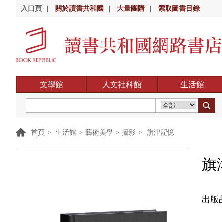
入口頁
|
關於讀書共和國
|
大量團購
|
索取圖書目錄
文學館
人文社科館
生活館
首頁
>
生活館
>
藝術美學
>
攝影
>
旗津記憶
旗
出版