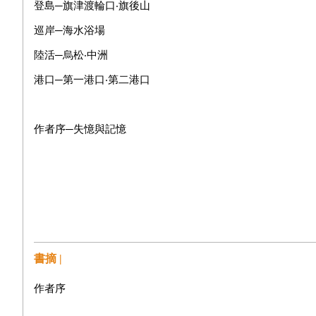
登島
─
旗津渡輪口‧旗後山
巡岸
─
海水浴場
陸活
─
烏松‧中洲
港口
─
第一港口‧第二港口
作者序─失憶與記憶
書摘 |
作者序