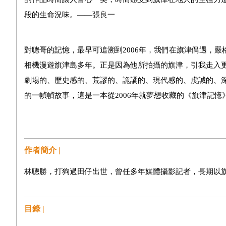
段的生命況味。
——
張良一
對聰哥的記憶，最早可追溯到2006年，我們在旗津偶遇，
相機漫遊旗津島多年。正是因為他所拍攝的旗津，引我走入
劇場的、歷史感的、荒謬的、詭譎的、現代感的、虔誠的、
的一幀幀故事，這是一本從2006年就夢想收藏的《旗津記憶
作者簡介 |
林聰勝，
打狗過田仔出世，
曾任多年媒體攝影記者，長期以
目錄 |