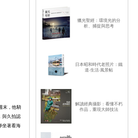
獵光聖經：環境光的分
析、捕捉與思考
日本昭和時代老照片：鐵
道‧生活‧風景帖
解讀經典攝影：看懂不朽
週末，他騎
作品，重現大師技法
，與久拍認
靜坐著看海