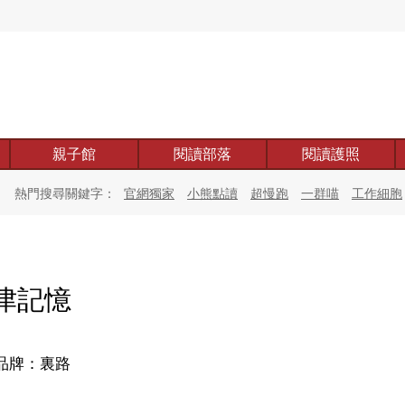
親子館
閱讀部落
閱讀護照
熱門搜尋關鍵字：
官網獨家
小熊點讀
超慢跑
一群喵
工作細胞
津記憶
品牌：裏路