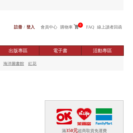
0
註冊
/
登入
會員中心
購物車
FAQ
線上讀者回函
出版專區
電子書
活動專區
海洋圖書館
紅花
350元
滿
超商取貨免運費