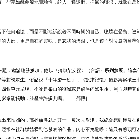
有一些宛如戲劇般地實驗性，給人一種迷惘、抑鬱的聯想，就像在反
留下任何追憶，而是不斷地訴說著不同時期的自己。聰勝在登島、巡
中的大部，更是自在的靈魂，是忘我的漂浪，也是遊子對位處南台灣
主題，邀請聰勝參加，他以〈搞嘸架安捏〉（台語）系列參展。這套
平等對視眾生。俗話說「十年磨一劍」，《旗津記憶》攝影集累積三
」四個單元呈現。不論是柴山的獼猴或是旗津的眾生相，照片與時間
的影像能觸動，並產生許多共鳴。
——
鄧博仁
拿出來拍照的，高雄旗津就是其一！每次去旗津，我總會想到經常在
。經常在社群媒體看到他發表的作品，內心不免驚呼：這只有蔥頭可
道，讓我們看見鏡頭下豐富樣態的旗津，也從這些旗津影像感受到林