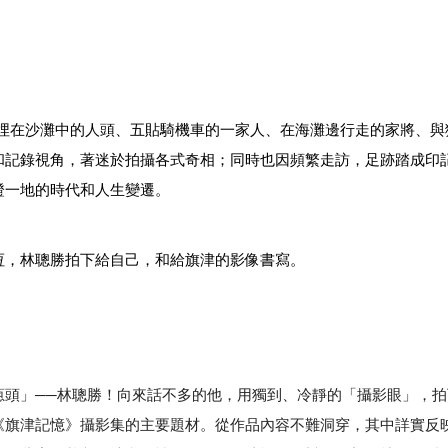
埋在沙灘中的人頭、五貼騎機車的一家人、在海灘邊行走的家將、與
和記錄視角，著迷於拍攝各式奇相；同時也因頻繁走訪，足跡踏成印
證一地的時代和人生變遷。
恆，林聰勝拍下給自己，和給旗津的影像書寫。
蔥頭」──林聰勝！向來話不多的他，用獨到、冷靜的「攝影眼」，拍
《旗津記憶》攝影集的主要題材。從作品內容不難洞穿，其中詳實反