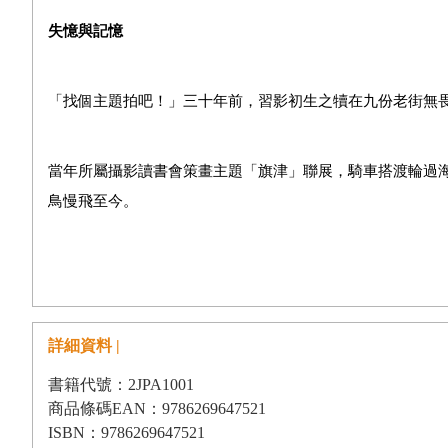
失憶與記憶
「找個主題拍吧！」三十年前，習影初生之犢在九份老街無
當年所屬攝影讀書會策畫主題「旗津」聯展，騎車搭渡輪過
鳥慢飛至今。
透過燈箱審視底片，檢驗過往大多僅沖片無印相，束之保存
片），沒有記憶。有底片，仍墜五里霧中。公墓區抬棺人、
私營渡輪
……
失憶與記憶糾葛不清。
詳細資料 |
書籍代號：2JPA1001
青年坐在私營渡輪船頭點菸伊始，展開旗津晃蕩之旅。沿著
商品條碼EAN：9786269647521
岸沙灘海岸線綿延，東岸多為工廠、碼頭盤據，盡展眾生相
ISBN：9786269647521