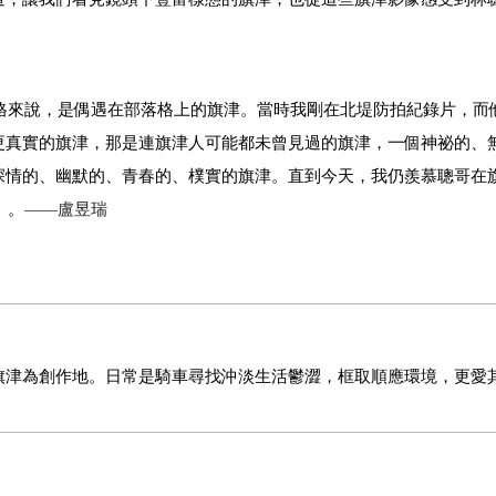
嚴格來說，是偶遇在部落格上的旗津。當時我剛在北堤防拍紀錄片，而
更真實的旗津，那是連旗津人可能都未曾見過的旗津，一個神祕的、
深情的、幽默的、青春的、樸實的旗津。直到今天，我仍羨慕聰哥在
》。
——
盧昱瑞
旗津為創作地。日常是
騎車尋找沖淡生活鬱澀，框取順應環境，更愛