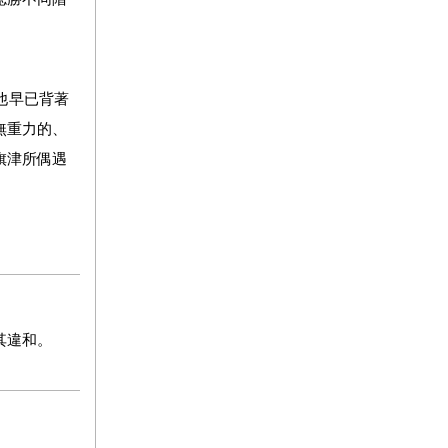
他早已背著
無重力的、
旗津所偶遇
其違和。