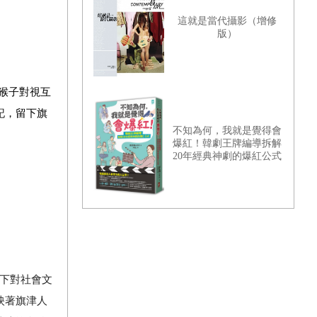
這就是當代攝影（增修
版）
猴子對視互
記，留下旗
不知為何，我就是覺得會
爆紅！韓劇王牌編導拆解
20年經典神劇的爆紅公式
下對社會文
映著旗津人