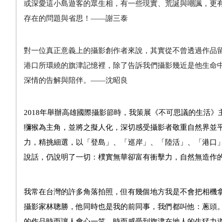
或深愛這小島遊客的眾生相，有一些現實、荒誕與嘲諷，更
存在的問題與省思！
——
謝三泰
對一位真正意義上的攝影創作者來說，其實從不曾透過作品
港口所環繞的旗津記憶裡，除了告訴我們攝影幾近是他生命
深情的告解與陪伴。
——
沈昭良
2018
年舉辦高雄國際攝影節時，我策展《不可思議的生活》
獼猴為主角，並將之擬人化，深切感受攝影者敬重自然界並
力，精挑細選，以「登島」、「巡岸」、「陸活」、「港口
說話，仍說明了一切：樸實無華卻富有衝擊力，自然無造作
我常在台灣的許多角落拍照，但有幾個地方我是不會把相機
攝影家林聰勝，他同時也是我的前同事，我們都叫他：蔥頭
的作品時而讓人會心一笑，時而感受到旗津在地人的生猛力