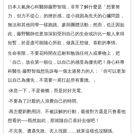
日本人氣身心科醫師藤野智哉，非常了解什麼是「想要努
力，但力不從心」的挫折感，從小就因為先天的心臟問題，
無法和其他同學一樣跑跳、參與團體活動；然而，也正因如
此，藤野醫師也更加深刻受到自己的生命或許比一般人來得
短暫，於是盡可能隨心所欲，做真正想做、喜歡的事情。
生命有限，不要花時間在忍耐和勉強任何人或事物上，把
「自己」放在第一順位，以自己的感受為優先吧！身心科專
科醫生‧藤野智哉想告訴每一個太過努力的人：「你可以更加
以自己為優先，不需要一肩扛起所有重擔。」
‧休息一下，不是偷懶，而是好好充電。
‧不要為了討厭的人浪費自己的時間。
‧再怎麼斟酌用詞、不被誤解的行動，最後對方還是只會看他
想看的──既然如此，那就隨自己喜好去做吧！
‧不完美、遭遇失敗、丟人現眼……就算這樣也沒關係。