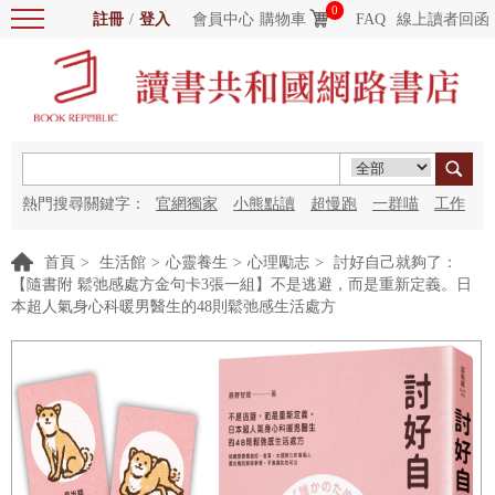
0
註冊
/
登入
會員中心
購物車
FAQ
線上讀者回函
熱門搜尋關鍵字：
官網獨家
小熊點讀
超慢跑
一群喵
工作
細胞
海洋圖書館
紅花
首頁
>
生活館
>
心靈養生
>
心理勵志
>
討好自己就夠了：
【隨書附 鬆弛感處方金句卡3張一組】不是逃避，而是重新定義。日
本超人氣身心科暖男醫生的48則鬆弛感生活處方