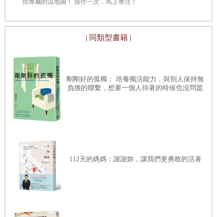
你專屬的流地圖！ 操作一次，馬上專注！
看待自己、
現在的你，是否也在不知不覺為了迎合「某個人」訂定的
‧悲傷和痛苦有一百種樣貌，無須和他人比較
「應該怎麼做」、「要做什麼才會幸福」之類的價值觀或規
‧留心人際關係中的情緒勒索
| 同類型書籍 |
則，而努力過頭了呢？
‧現在過得比那個人好，就是最好的復仇
‧活出「為了自己」的人生
‧有了「被討厭」的勇氣還不夠，還要很擅長被討厭
從小我們就聽了太多父母或老師的要求，告訴我們應該做
‧要懂得說話，先從懂得聆聽開始
剛剛好的孤獨： 培養獨活能力，與別人保持無
什麼、不這樣做就無法幸福，失去了自信，養成只會迎合周
負擔的聯繫，想要一個人待著的時候也沒問題
‧開口請人幫忙，真的不會怎樣
遭或社會的期待，形成「我應該要好好去地做」、「人就必
‧你的存在本身就值得被愛
須這麼做」的思考慣性。如此一來，就漸漸搞不清楚自己想
怎麼做、要怎樣才覺得自在，以及怎樣才覺得幸福。
第五章
心有餘力發現更多日常幸福的技巧
再加上現在這個時代，社群媒體過度發達，使我們更容易看
112天的媽媽：謝謝妳，讓我們更勇敢的活著
到他人的成就，形成一個動不動就很容易與他人比較的環
‧放下過度的期待
境。
‧列出能放心求助的朋友清單
在這樣的環境中，「做自己就好」的心情很容易因此動
‧幸福不是一種期待，而是一種覺悟
搖，一天到晚為了迎合他人打造的價值觀或規則、標準答案
‧寫下煩躁的思緒，變成看得見的數字