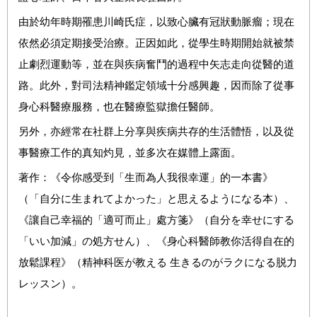
由於幼年時期罹患川崎氏症，以致心臟有冠狀動脈瘤；現在
依然必須定期接受治療。正因如此，從學生時期開始就被禁
止劇烈運動等，並在與疾病奮鬥的過程中矢志走向從醫的道
路。此外，對司法精神鑑定領域十分感興趣，因而除了從事
身心科醫療服務，也在醫療監獄擔任醫師。
另外，亦經常在社群上分享與疾病共存的生活體悟，以及從
事醫療工作的真知灼見，並多次在媒體上露面。
著作：《令你感受到「生而為人我很幸運」的一本書》
（「自分に生まれてよかった」と思えるようになる本）、
《讓自己幸福的「適可而止」處方箋》（自分を幸せにする
「いい加減」の処方せん）、《身心科醫師教你活得自在的
放鬆課程》（精神科医が教える 生きるのがラクになる脱力
レッスン）。