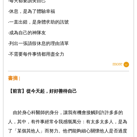
‧每天都要讚美自己
‧休息，是為了體驗幸福
‧一直出錯，是身體求助的訊號
‧成為自己的神隊友
‧列出一張請假休息的理由清單
‧不需要每件事情都用盡全力
more
‧比起留在原地持續受傷，不如逃跑吧！
‧真正的堅強，是懂得自己哪裡脆弱
書摘 |
‧沒有「好好努力」，真的沒有關係
【前言】從今天起，好好善待自己
‧其實一事無成，也很好
由於身心科醫師的身分，讓我有機會接觸到許許多多的
第二章
練習把自己的需求擺在第一
人，其中，有件事經常令我感慨萬分：有太多太多人，是為
‧什麼是真正的幸福？
了「某個其他人」而努力。他們能夠細心關懷他人是否過度