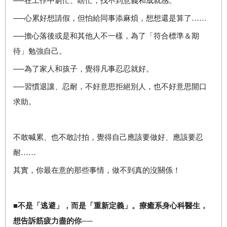
──在工作中窮忙、瞎忙，找不到意義和成就感。
──心累好想請假，但怕給同事添麻煩，想想還是算了……
──擔心落後或是和其他人不一樣，為了「符合標準＆期
待」勉強自己。
──為了家人和孩子，覺得凡事忍忍就好。
──習慣退讓、忍耐，不好意思拒絕別人，也不好意思開口
求助。
不敢喊累、也不敢討拍，覺得自己應該要做好、應該要忍
耐……
其實，你最在意的那些事情，做不到真的沒關係！
■不是「逃避」，而是「重新定義」。療癒系身心科醫生，
想告訴筋疲力盡的你──