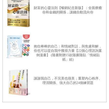
而忙得團團轉，就會開始搞不清楚自己的價值觀、想做的
‧先設想答案，就能克服對未知的不安
財富的心靈法則【暢銷紀念新版】：全面療癒
事、和自己認為的幸福到底是什麼。然而，我們來到這個世
你和金錢的關係，讓錢自動流向你
‧可以有情緒，但一定要懂得控制
上，又不是為了符合「某個人」的期待；我們應該迎合的是
‧瓜熟就會蒂落，無須過度擔憂
自己，而不是哪個誰的價值觀或規則。
‧想像十年後的自己如何看待現在的困難
更多詳細說明我會在後文介紹，總之，清楚理解什麼是屬於
自己的幸福，以及你對什麼事情會覺得自在，是十分重要
抱住棒棒的自己：和情緒對話，與焦慮和解，
的。唯有理解由自己所定義的幸福和感覺自在的事情，並且
你也可以從自我中獲得力量【22個心理諮詢案
重視它，才是自我放鬆、活得自在的訣竅。記得，你絕對可
例漫畫】 (隨書附贈15款隨撕隨貼「情緒貼
紙」組)
以：
‧毫無顧忌地去做想做的事情。
謝謝我自己，不完美也很美；重塑內心秩序、
‧重視自己由衷覺得「幸福」的事情。
理清關係、強大自己的24個練習題
‧活得更像自己。
‧不是為了誰而活，而是活出為了自己的人生；
──以上這些事情，才是最重要的。