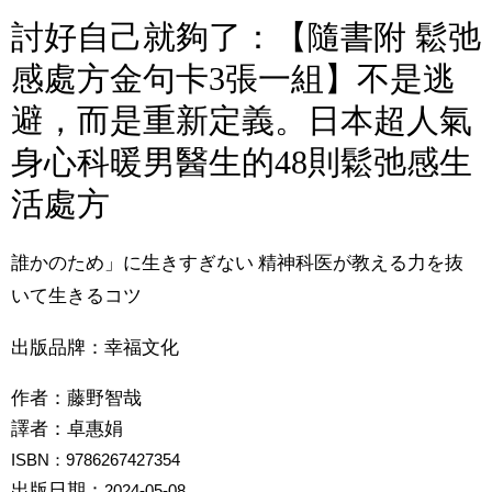
討好自己就夠了：【隨書附 鬆弛
感處方金句卡3張一組】不是逃
避，而是重新定義。日本超人氣
身心科暖男醫生的48則鬆弛感生
活處方
誰かのため」に生きすぎない 精神科医が教える力を抜
いて生きるコツ
出版品牌：幸福文化
作者：
藤野智哉
譯者：
卓惠娟
ISBN：9786267427354
出版日期：
2024-05-08