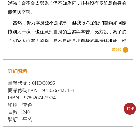
‧真正的強者，懂得善待自己
逞強？會不會太勞累？但不知為何，往往沒有多留意自身的
疲憊與辛勞。
‧不是努力就會成功
當然，努力本身並不是壞事，但我很希望他們能夠如同關
‧每個人都有資格擁有幸福
懷別人一樣，也注意到自身的疲累與辛苦。比方說，為了孩
‧工作，不是人生的全部
子和家人而努力的你，是不是總是把自身的事情往後延，沒
‧別用他人的標準要求自己
more
有注意到你的身心已經發出哀號？或是在公司，為了部下、
‧轉念之後，整個世界都不一樣了
為了同事，又或者團隊的其他人，拚命貢獻一己之力，結果
‧對每一個「應該」抱持懷疑的態度
自己的生活完全亂了套、累到無法喘息，以致假日總是只能
詳細資料 |
‧不好的事情，總是會被過度放大
昏睡一整天。
書籍代號：0HDC0096
‧九成的焦慮不安，都是自我心魔
另外，家中有年幼孩子、高齡長輩或臥病在床的家人，身
商品條碼EAN：9786267427354
為照顧者的人們也是如此。雖然確實得要以需要照顧的家人
ISBN：9786267427354
‧會有情緒是很正常的
印刷：套色
為生活的中心，但照顧者關懷自己的生活及人生，也是非常
‧討厭的人事物，不值得你花心思
TOP
頁數：240
重要的一件事。要是太過疲憊，稍微偷個懶不必有罪惡感；
裝訂：平裝
向別人求救、依賴其他人，要他們幫幫忙也無所謂。你可以
第三章
心有多累，身體都知道
更加以自己為優先，不需要一肩扛起所有重擔。