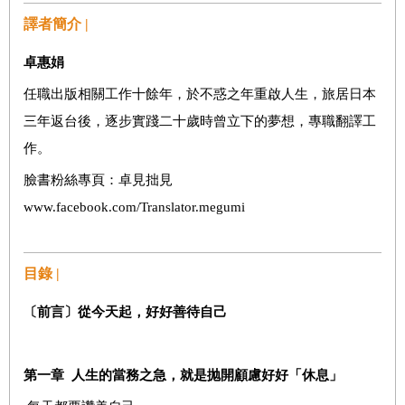
譯者簡介 |
卓惠娟
任職出版相關工作十餘年，於不惑之年重啟人生，旅居日本
三年返台後，逐步實踐二十歲時曾立下的夢想，專職翻譯工
作。
臉書粉絲專頁：卓見拙見
www.facebook.com/Translator.megumi
目錄 |
〔前言〕從今天起，好好善待自己
第一章
人生的當務之急，就是抛開顧慮好好「休息」