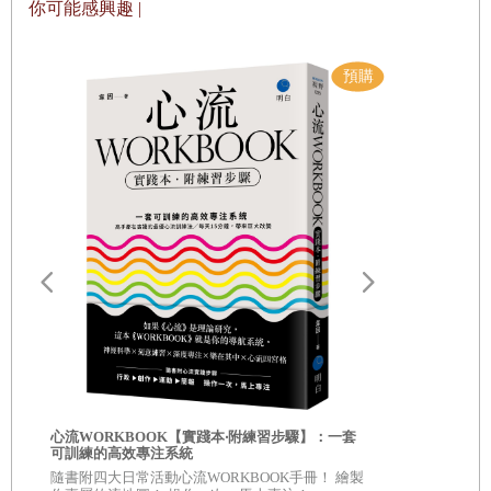
你可能感興趣 |
‧用放鬆身體來調整心情
或許，有人不是為了某個人，而是為了公司和工作而心力
‧感受此時此刻的幸福狀態
交瘁，之所以會如此，也許是受到經濟拮据、立場處於弱勢
‧稍微逃離一下喘口氣，沒有關係的
等生活不穩定的因素影響。
‧改變角色，就會改變心態
的確，公司和工作讓你因此求得三餐溫飽，讓你可以購買
喜歡的物品，確實非常重要也不得不重視，然而，最重要的
‧對別人溫柔，也要對自己好
還是你自己。如果你因為過度全力以赴，導致蠟燭兩頭燒而
‧「休息」是必要的例行事項
油盡燈滅，那就本末倒置了。
‧這些相處不來的人，都只是你人生中的臨演
也許，你認為自己不值得如此，但請仔細思考，是否曾確
‧學著不做自己討厭的事
實感受到自己的價值？
許多人由於過度迎合他人的價值觀或規則，而感到痛苦不
第四章
不逞強、不委屈、不內耗的人際關係
堪；他們可能認為，既然作為社會的一分子，就必須配合他
‧不要強求他人怎麼看你
人，和諧相處，或者顧慮自己都已經為人母了，應該為孩子
自我批評也
心流WORKBOOK【實踐本‧附練習步驟】：一套
‧見不得別人好，可能是正逢低潮的警訊
忍耐，又或是心想著不要老是漫無目標不做正事，應該努力
服自我懷疑
可訓練的高效專注系統
◎深入意識
成為正式員工等等。
‧知道自己要什麼，別人的批評聽聽就好
隨書附四大日常活動心流WORKBOOK手冊！ 繪製
自己 ◎每章