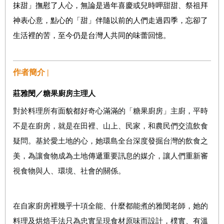
抹甜」撫慰了人心，無論是過年喜慶或兒時呷甜甜、祭祖拜
神表心意，點心的「甜」伴隨以前的人們走過四季，忘卻了
生活裡的苦，至今仍是台灣人共同的味蕾回憶。
作者簡介 |
莊雅閔／
糖果廚房主理人
對於料理所有面貌都好奇心滿滿的「糖果廚房」主廚，平時
不是在廚房，就是在田裡、山上、民家，和農民們交流飲食
疑問。基於愛土地的心，她環島全台深度發掘台灣的飲食之
美，為讓食物成為土地傳遞重要訊息的媒介，讓人們重新審
視食物與人、環境、社會的關係。
在自家廚房裡幾乎十項全能、什麼都能煮的雅閔老師，她的
料理及烘焙手法只為忠實呈現食材原味而設計，樸實、有溫