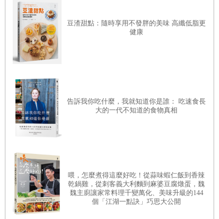
34.粉條：透明又Q彈
豆渣甜點：隨時享用不發胖的美味 高纖低脂更
健康
35.粉粿：誘人食慾的黃色
36.綠豆粉糕（粿）：滑細又彈牙甜涼
37.綠豆糕：傳統的初夏點心
38.地瓜圓：家家團圓的美意
39.地瓜球：大人小孩都愛
告訴我你吃什麼，我就知道你是誰： 吃速食長
大的一代不知道的食物真相
40.地瓜煎餅：脆脆香香自然甜
41.番薯椪：可愛的鄉土點心
42.地瓜餃：土話是「剛包」
43.太白粉甜湯：退火解熱良方
喂，怎麼煮得這麼好吃！從蒜味蝦仁飯到香辣
乾鍋雞，從刺客義大利麵到麻婆豆腐燉蛋，魏
44.梅梨糕：加酸甜蜜餞最對味
魏主廚讓家常料理千變萬化、美味升級的144
個「江湖一點訣」巧思大公開
45.涼西圓：一口吃的涼點