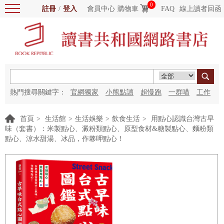
0
註冊
/
登入
會員中心
購物車
FAQ
線上讀者回函
熱門搜尋關鍵字：
官網獨家
小熊點讀
超慢跑
一群喵
工作
細胞
海洋圖書館
紅花
首頁
>
生活館
>
生活娛樂
>
飲食生活
>
用點心認識台灣古早
味（套書）：米製點心、澱粉類點心、原型食材&糖製點心、麵粉類
點心、涼水甜湯、冰品，作夥呷點心！