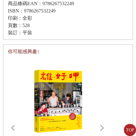
商品條碼EAN：9786267532249
11.塗仁粿：金門的紅龜粿
ISBN：9786267532249
12.豆包仔粿：夏天最暢銷的金門點心
印刷：全彩
頁數：528
13.草仔粿：願祖先保佑後代富貴
裝訂：平裝
14.龜桃：馬祖祭祀神明的甜點
15.米苔目：甜鹹冰熱都好吃
你可能感興趣 |
16.雞母狗：澎湖的祭拜用食物
17.年糕：吃法超多變
18.白糖粿：是點心也是供品
19.炸棗：家有喜事棗知道
20.芝麻球：客家特色點心
21.寸棗：象徵富貴的金條
雄好呷╳雄
22.米香：聲音氣味雙饗
書】
TOP
★從「好呷
23.客家炒米香：香脆又金黃