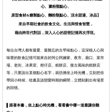
心、澱粉類點心、
原型食材
&
糖製點心、麵粉類點心、涼水甜湯、冰品】
來自早期社會的飲食文化、生活與惜食智慧，
藉由跨世代對話，深入人心的甜密記憶再次浮現。
每位台灣人都有最愛、最難忘的古早味點心，這深植人心與
味蕾的飲食記憶可能來自於阿公阿嬤家、夜市、廟口、菜市
場、老街、冰果室、柑仔店、糕餅店、復古風味的糕餅店
等，只要說出某個點心名字，就彷彿坐上時光機，立刻把你
帶回小時候、唸書及談戀愛時期的瞬間，立體刻劃出有場景
的回憶。
▌
跟著本書，坐上點心時光機，看看書中哪一道最讓你難