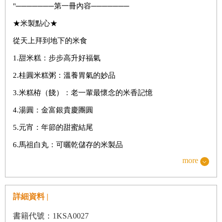
"───────第一冊內容───────
★米製點心★
從天上拜到地下的米食
1.甜米糕：步步高升好福氣
2.桂圓米糕粥：溫養胃氣的妙品
3.米糕栫（餞）：老一輩最懷念的米香記憶
4.湯圓：金富銀貴慶團圓
5.元宵：年節的甜蜜結尾
6.馬祖白丸：可曬乾儲存的米製品
more
7.潤飯、簸當：馬祖人中元節祭祖供品
8.麻糬：土地公最愛的點心
詳細資料 |
9.牛汶水：到客家庄必吃甜點
10.紅龜粿：發大財保平安
書籍代號：1KSA0027