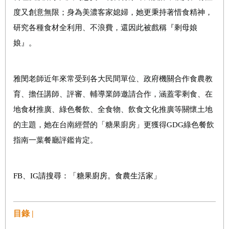
度又創意無限；身為美濃客家媳婦，她更秉持著惜食精神，
研究各種食材全利用、不浪費，還因此被戲稱『剩母娘
娘』。
雅閔老師近年來常受到各大民間單位、政府機關合作食農教
育、擔任講師、評審、輔導業師邀請合作，涵蓋零剩食、在
地食材推廣、綠色餐飲、全食物、飲食文化推廣等關懷土地
的主題，她在台南經營的「糖果廚房」更獲得GDG綠色餐飲
指南一葉餐廳評鑑肯定。
FB、IG請搜尋：「糖果廚房。食農生活家」
目錄 |