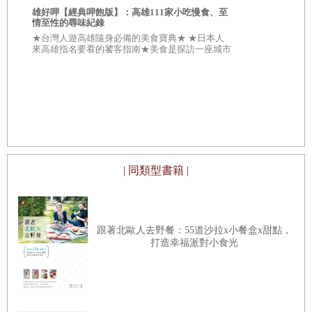
合★ \\\
雄好呷【經典呷飽版】：高雄111家小吃慢食、至
敵手///
24.麻粩：香甜鬆一次滿足
情至性的尋味紀錄
★台灣人遊高雄隨身必備的美食寶典★ ★日本人
25.發糕：祈求凡事都發
來高雄指名要看的饕客指南★美食是探訪一座城市
最傑出的理由！ 在高雄，處處都有難以撼動的古
26.黑糖糕：源自琉球的糕餅做法
早美味地標。
好
27.狀元糕：Q黏彈牙香甜
生
28.茯苓糕：用新米才能做
29.糕仔：樣式多變化
30.鳳眼糕：糕界的千金小姐
| 同類型書籍 |
31.九豬十六羊：太陽星君的祭品
32.鳳片糕：是粿不是糕
跟著北歐人去野餐：55道沙拉x小餐盒x甜點，
打造幸福派對小食光
★澱粉類點心★
萬用澱粉做點心，鹹甜皆宜
33.粉圓：咀嚼系最愛