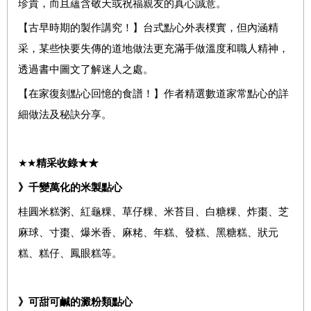
珍貴，而且蘊含敬天或祝福親友的真心誠意。
【古早時期的製作講究！】台式點心外表樸實，但內涵精
采，某些快要失傳的道地做法更充滿手做溫度和職人精神，
透過書中圖文了解迷人之處。
【在家復刻點心回憶的食譜！】作者精選數道家常點心的詳
細做法及秘訣分享。
★★
精采收錄
★★
》千變萬化的米製點心
桂圓米糕粥、紅龜粿、草仔粿、米苔目、白糖粿、炸棗、芝
麻球、寸棗、爆米香、麻粩、年糕、發糕、黑糖糕、狀元
糕、糕仔、鳳眼糕等。
》可甜可鹹的澱粉類點心