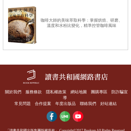
46.水果涼糕：紅白的吉利點心
47.蓮藕糕：藥食同源的涼點
咖啡大師的美味萃取科學：掌握烘焙、研磨、
溫度和水粉比變化，精準控管咖啡風味
───────第二冊內容───────
★原型食材&糖製點心★
是主角也是配角的百變糖
1.蜜芋頭：一芋多吃法
2.白頭翁：樸實的和風點心
關於我們
服務條款
隱私權政策
網站地圖
團購專區
防詐騙宣
3.龍眼乾：靠山吃山的智慧
導
4.柿餅：事事如意好吉祥
常見問題
合作提案
年度出版品
聯絡我們
好站連結
5.洋菜：富含膠質的點心
6.菜燕：平民版燕窩
「讀書共和國出版集團版權所有」 Copyright©2017 Bookrep All Rights Reserved.