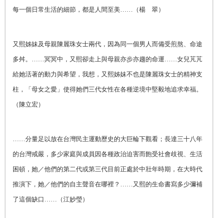
每一個日常生活的細節，都是人間至美……（楊 翠）
又熙姊妹及母親陳麗珠女士兩代，因為同一個男人而備受煎熬、命途
多舛。……冥冥中，又熙卻走上與母親亦步亦趨的命運……女兒芃芃
給她活著的動力與希望，我想，又熙姊妹不也是陳麗珠女士的精神支
柱，「母女之愛」使得她們三代女性在各種逆境中堅毅地追求幸福。
（陳立宏）
……分量足以放在台灣民主運動歷史的大巨輪下觀看；長達三十八年
的台灣戒嚴，多少家庭與成員因各種政治迫害而飽受社會歧視、生活
困頓，她／他們的第二代或第三代目前正處於中壯年時期，在大時代
推演下，她／他們的自主聲音在哪裡？……又熙的生命書寫多少彌補
了這個缺口……（江妙瑩）