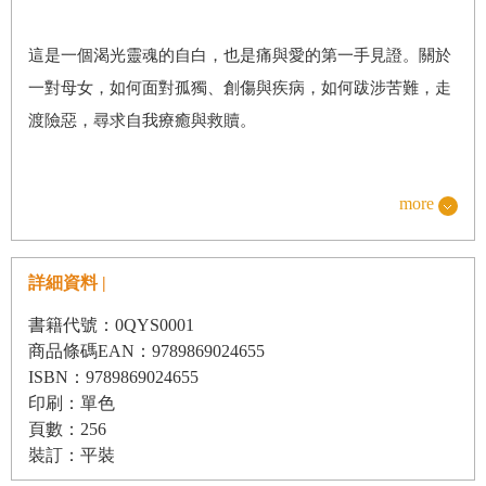
這是一個渴光靈魂的自白，也是痛與愛的第一手見證。關於
一對母女，如何面對孤獨、創傷與疾病，如何跋涉苦難，走
渡險惡，尋求自我療癒與救贖。
書中最動人的，是母女間的相互疼愛與信靠。單親母女，彼
more
此在場，每一個日常生活的細節，都是人間至美。七歲時，
母親節，小女孩以小手遞出她存了好久的七百五十元，請母
詳細資料 |
親吃了節日套餐；十一歲時，見母親猶豫不決，芃芃用零用
書籍代號：0QYS0001
錢與壓歲錢，為母親買下那台二手類單眼；還有母女兩人一
商品條碼EAN：9789869024655
起烤蛋糕、吃湯圓的情景，牽手走過每一條街巷。日常，就
ISBN：9789869024655
是最大的幸福。
印刷：單色
頁數：256
裝訂：平裝
這個一直在尋找幸運草的女兒，其實就是母親的幸運草。讀