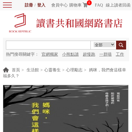
0
註冊
/
登入
會員中心
購物車
FAQ
線上讀者回函
熱門搜尋關鍵字：
官網獨家
小熊點讀
超慢跑
一群喵
工作
細胞
海洋圖書館
紅花
首頁
>
生活館
>
心靈養生
>
心理勵志
>
媽咪，我們會這樣幸
福多久？