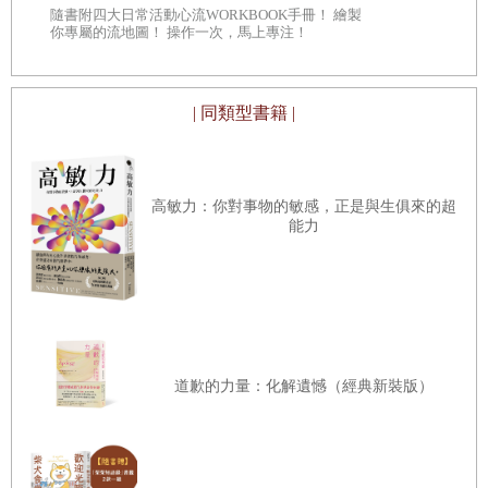
親，失去點燃光熱的能力，絕不能推給政治。
◎深入意識
隨書附四大日常活動心流WORKBOOK手冊！ 繪製
自己 ◎每章
你專屬的流地圖！ 操作一次，馬上專注！
看待自己、
身為台灣最知名的政治受難者之一，他的女兒，四十年來，
| 同類型書籍 |
無論願意或不願意，都只能背負汙名，受盡社會的冷漠與敵
視。政治受難者家屬的身分，連想放棄，都不能自主選擇。
然而，最後，真正讓女兒陷身黑暗境域，真正取消女兒存在
高敏力：你對事物的敏感，正是與生俱來的超
感的，卻不是社會，而是父親本人。書中說，父親「帶走了
能力
所有的光線與熱度」，女兒「從此跌入長達六年的黑暗
期」。而父親卻因從未細讀過女兒，而誤解怨怪女兒「文革
式弒父」。然而，父親，你存在過嗎？你是如何存在的？
這名父親，以各種方式缺席。弔詭的是，在女兒生命中缺席
道歉的力量：化解遺憾（經典新裝版）
的父親，卻又以另一種鮮明的形象，無時無刻不在女兒的靈
魂中，刺痛地在場。一種缺席的在場，一種愛的匱乏的在
場，一種愛的剝奪的在場，一種愛的決裂的在場。