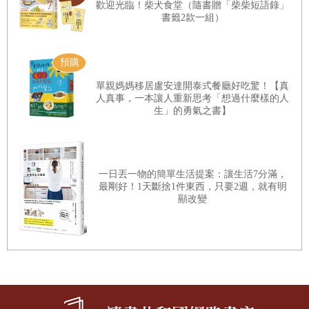
歡迎光臨！柴犬食堂（隨書贈「柴柴短語錄」
書籤2款一組）
父親最大量的缺席與最大量的在場，成為女兒的夢魘，深入
靈魂深處，分秒啃噬著她。疾病是一種隱喻。女兒憂鬱症的
單親媽媽移居盧安達開泰式餐廳好吃驚！【真
癥候式閱讀，必須從父親那一頁開始，火線在苦難的歷史源
人真事，一本讓人重新思考「想過什麼樣的人
頭就已深埋，而引爆，則在比歷史更森寒的現實裡。
生」的勇氣之書】
書中說：「父親，是個絕情的人；母親，是個任性的人。」
一日丟一物的簡單生活提案：讓生活7分滿，
因為父親而受盡人間寂涼的母親，以她自己的方式，愛著一
最剛好！1天斷捨1件東西，只要2週，就有明
雙女兒。無愛是痛，有時候，愛也會成為一種痛。彷彿隔代
顯改變
輪迴，她的女兒，也以另一種形式，複製了母親的生命，成
為單親母親，一樣孤獨、痛楚、自我撕裂，一樣有如被整個
世界背棄。
所幸，母女的輪迴夢魘，沒有真正出現，母女的故事，不會