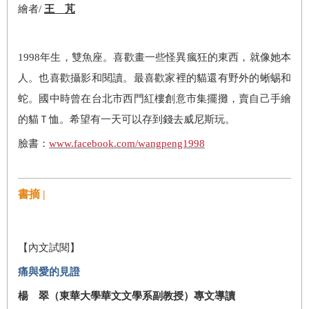
繪者/
王 芃
1998
年生，雙魚座。喜歡畫一些怪異瘋狂的東西，就像她本
人。也喜歡攝影和閱讀。最喜歡家裡的貓還有野外的蜥蜴和
蛇。國中時曾在台北市西門紅樓創意市集擺攤，賣自己手繪
的貓Ｔ恤。希望有一天可以存到錢去威尼斯玩。
臉書：
www.facebook.com/wangpeng1998
書摘 |
【內文試閱】
痛與愛的見證
楊 翠（東華大學華文文學系副教授）專文導讀