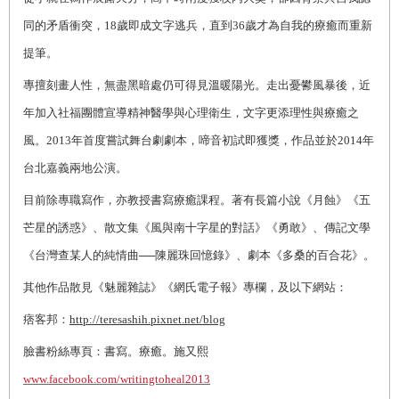
同的矛盾衝突，18歲即成文字逃兵，直到36歲才為自我的療癒而重新
提筆。
專擅刻畫人性，無盡黑暗處仍可得見溫暖陽光。走出憂鬰風暴後，近
年加入社福團體宣導精神醫學與心理衛生，文字更添理性與療癒之
風。2013年首度嘗試舞台劇劇本，啼音初試即獲獎，作品並於2014年
台北嘉義兩地公演。
目前除專職寫作，亦教授書寫療癒課程。著有長篇小說《月蝕》《五
芒星的誘惑》、散文集《風與南十字星的對話》《勇敢》、傳記文學
《台灣查某人的純情曲──陳麗珠回憶錄》、劇本《多桑的百合花》。
其他作品散見《魅麗雜誌》《網氏電子報》專欄，及以下網站：
痞客邦：
http://teresashih.pixnet.net/blog
臉書粉絲專頁：書寫。療癒。施又熙
www.facebook.com/writingtoheal2013