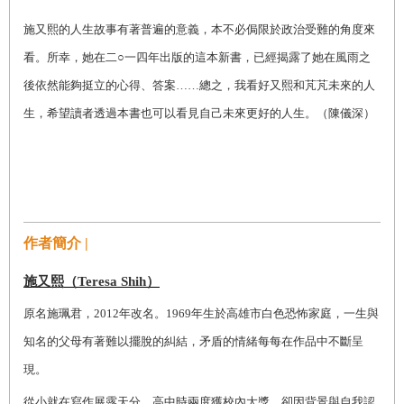
施又熙的人生故事有著普遍的意義，本不必侷限於政治受難的角度來
看。所幸，她在二○一四年出版的這本新書，已經揭露了她在風雨之
後依然能夠挺立的心得、答案……總之，我看好又熙和芃芃未來的人
生，希望讀者透過本書也可以看見自己未來更好的人生。（陳儀深）
作者簡介 |
施又熙（Teresa Shih）
原名施珮君，2012年改名。1969年生於高雄市白色恐怖家庭，一生與
知名的父母有著難以擺脫的糾結，矛盾的情緒每每在作品中不斷呈
現。
從小就在寫作展露天分，高中時兩度獲校內大獎，卻因背景與自我認