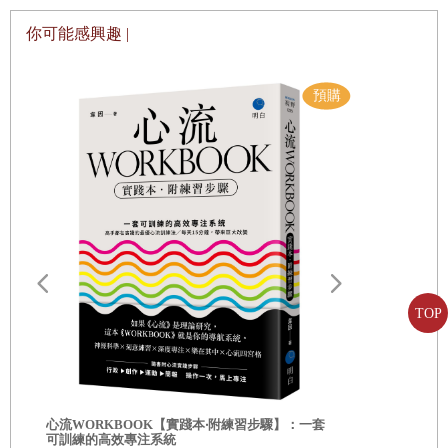
到又熙二○○八年被陷害，以詐欺罪名判刑七個月，即將入監
你可能感興趣 |
服刑前夕，小四的女兒，看著媽咪打包行李的畫面，不覺落
淚。深受孤獨、疾病之苦的母女兩人，相互照顧、依賴，即
使是離別相送，也是靈魂緊緊牽繫。這是一幅永恆的畫面。
這樣的母女情愛，更反襯出書中那位前政治犯父親的無情。
作為母親的又熙，內心努力蓄養火種，從不吝於為女兒打
光、煨暖；然而，作為女兒，她對父親的依戀、渴愛，卻僅
僅換來心碎與傷痛，讀來讓人非常不捨。
TOP
最深的痛，來自最深的愛。只因渴求父親的愛，卻換來愛的
斷絕，父親無情地奪走女兒所有的陽光。我絕不會說，這是
因為父親受盡政治黑獄，因而未曾學會愛人的方法。確實，
自我批評也
因為政治黑暗，讓女兒失去父親的溫暖照拂；然而，身為父
心流WORKBOOK【實踐本‧附練習步驟】：一套
服自我懷疑
可訓練的高效專注系統