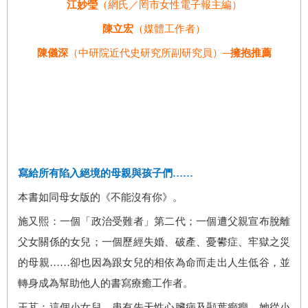
江妙瑩
（網氏／罔市女性電子報主編）
陳立宏
（媒體工作者）
陳儀深
（中研院近代史研究所副研究員）
─擁抱推薦
寫給所有陷入絕境的母親與孩子們……
本書如同母女版的《不能沒有你》。
施又熙：一個「政治受難者」第二代；一個遭父親宣布脫離
父女關係的女兒；一個歷經失婚、破產、憂鬰症、牢獄之災
的母親……卻也因為跟女兒的相依為命而走出人生低谷，並
轉身成為幫助他人的書寫療癒工作者。
王芃：這個小女兒，患有先天性心臟病及顳葉癲癇，她從小