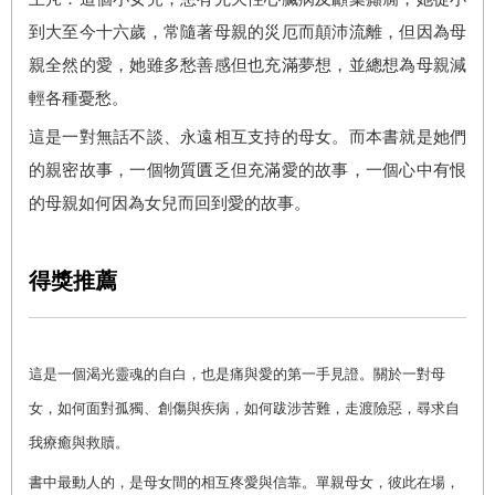
到大至今十六歲，常隨著母親的災厄而顛沛流離，但因為母
親全然的愛，她雖多愁善感但也充滿夢想，並總想為母親減
輕各種憂愁。
這是一對無話不談、永遠相互支持的母女。而本書就是她們
的親密故事，一個物質匱乏但充滿愛的故事，一個心中有恨
的母親如何因為女兒而回到愛的故事。
得獎推薦
這是一個渴光靈魂的自白，也是痛與愛的第一手見證。關於一對母
女，如何面對孤獨、創傷與疾病，如何跋涉苦難，走渡險惡，尋求自
我療癒與救贖。
書中最動人的，是母女間的相互疼愛與信靠。單親母女，彼此在場，