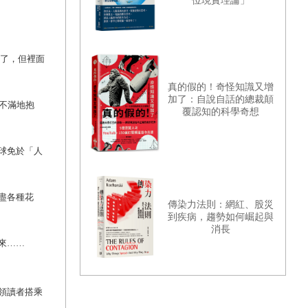
位現實理論」
現了，但裡面
真的假的！奇怪知識又增
加了：自說自話的總裁顛
不滿地抱
覆認知的科學奇想
球免於「人
盡各種花
傳染力法則：網紅、股災
到疾病，趨勢如何崛起與
消長
來……
領讀者搭乘