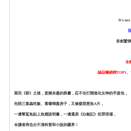
It
‘s not 
首創驚悚
全
誠品暢銷榜TOP1、
寫完《群》之後，意猶未盡的薛慶，忍不住打開進化女神的手提包，
先陪三葉蟲吃飯、看珊瑚蓋房子，又偷窺琵琶魚A片，
一邊幫鯊魚貼上魚翅說明書，一邊還原《白鯨記》犯罪現場，
令讀者再也分不清科普和小說的疆界！