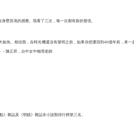
有身歷其境的感覺。我看了三次，每一次都有新的發現。
大鯨魚。相信我，在時光機還沒有發明之前，如果你想要回到40億年前，來一
－－陳正昇，台中女中物理老師
焦點》雜誌及《明鏡》雜誌非小說類排行榜第三名。