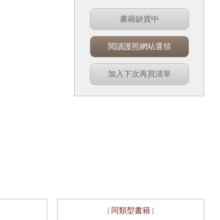
書籍缺貨中
閱讀護照網站選領
加入下次再買清單
| 同類型書籍 |