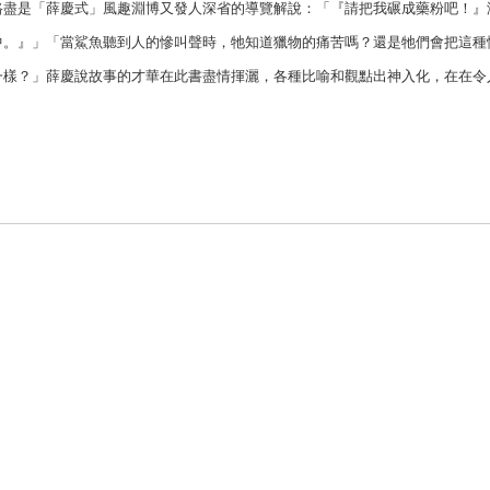
路盡是「薛慶式」風趣淵博又發人深省的導覽解說：「『請把我碾成藥粉吧！』
中。』」「當鯊魚聽到人的慘叫聲時，牠知道獵物的痛苦嗎？還是牠們會把這種
一樣？」薛慶說故事的才華在此書盡情揮灑，各種比喻和觀點出神入化，在在令