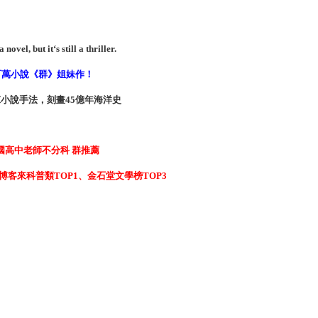
a novel, but it‘s still a thriller.
百萬小說《群》姐妹作！
小說手法，刻畫45億年海洋史
國高中老師不分科 群推薦
博客來科普類TOP1、金石堂文學榜TOP3