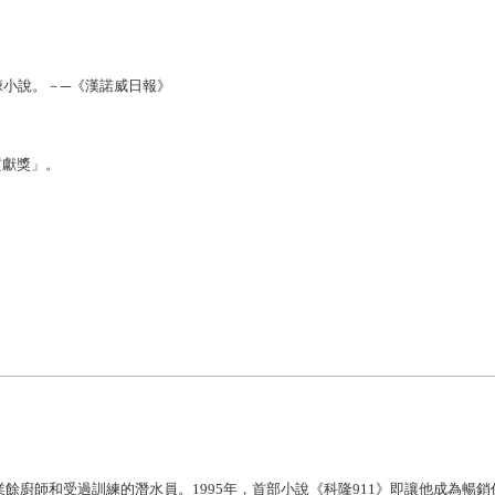
。
，但卻是一部驚悚小說。－─《漢諾威日報》
廣貢獻獎」。
廚師和受過訓練的潛水員。1995年，首部小說《科隆911》即讓他成為暢銷作