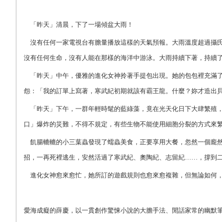
「昨天」清晨，下了一場傾盆大雨！
沒有任何一家電視台有膽量播放這樣的天氣預報。大雨溫度超過攝氏3
沒有任何生命，沒有人能在那樣的海洋中游泳。大雨持續下著，持續
「昨天」中午，優雅的進化女神拎著手提包出現。她的包包裡充滿了
怨：「我的訂單上寫著，寒武紀初期就該有霸王龍。什麼？妳才造出
「昨天」下午，一群年輕時髦的藍綠藻，竟在光天化日下大肆繁殖，
口」爆炸的災難，不得不規定，有些生物不能使用細胞分裂的方式來
飢腸轆轆的小三葉蟲發現了蠕蟲美食，正要享用大餐，忽然一個龐然
招，一再死裡逃生，安然活過了寒武紀、奧陶紀、志留紀……，撐到
進化女神愈來愈忙，她所訂的遊戲規則也愈來愈複雜，但無論如何，
愛海成癡的薛慶，以一貫創作驚悚小說的大膽手法、閒話家常的幽默