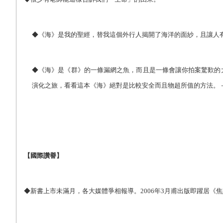
◆《海》是我的聖經，替我這個外行人揭開了海洋的面紗，且讓人
◆《海》是《群》的一條漏網之魚，而且是一條會讓你拍案驚歎的
演化之旅，看看這本《海》絕對是比較安全而且物超所值的方法。
【國際讚譽】
◆新書上市未滿月，各大媒體爭相報導。2006年3月甫出版即躍居《