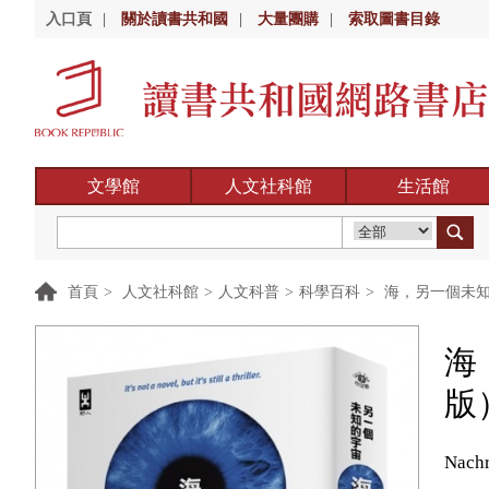
入口頁
|
關於讀書共和國
|
大量團購
|
索取圖書目錄
文學館
人文社科館
生活館
首頁
>
人文社科館
>
人文科普
>
科學百科
>
海，另一個未知
海
版
Nachr