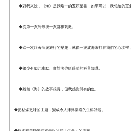
◆對我來說，《海》是我唯一的五顆星書，如果可以，我想給的更
◆從第一頁到最後一頁都很刺激。
◆這一次跟著薛慶旅行的樂趣，就像一波波海浪打在我們的心坎裡
◆很少有如此幽默、會對著你眨眼睛的科普知識。
◆雖然《海》的故事很長，但我感謝所有的魚。
◆把枯燥乏味的主題，變成令人津津樂道的生鮮話題。
◆很少有老師能這樣告訴我們「生命」的由來。