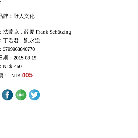
e
品牌：野人文化
：
法蘭克．薛慶 Frank Schätzing
：
丁君君、劉永強
：9789863840770
日期：
2015-08-19
：
NT$ 450
405
價：
NT$