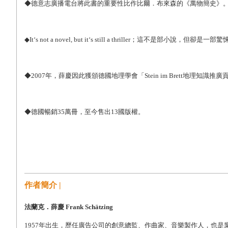
◆德意志廣播電台將此書的重要性比作比爾．布來森的《萬物簡史》
◆It‘s not a novel, but it‘s still a thriller；這不是部小說
◆2007年，薛慶因此獲頒德國地理學會「Stein im Brett地理知識推
◆德國暢銷35萬冊，至今售出13國版權。
作者簡介 |
法蘭克．薛慶 Frank Schätzing
1957
年出生，歷任廣告公司的創意總監、作曲家、音樂製作人，也是業餘