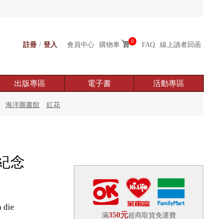
0
註冊
/
登入
會員中心
購物車
FAQ
線上讀者回函
出版專區
電子書
活動專區
海洋圖書館
紅花
紀念
 die
350元
滿
超商取貨免運費