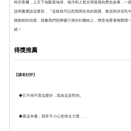
時空客機，上天下地觀賞地球、海洋和人類文明發展的歷史故事，一
說明書應該這麼寫，『這樣就可以把我用在你的面膜、敷泥和沐浴乳
物新鮮的信號，就像我們把檸檬汁滴在牡蠣肉上，愜意地看著牠戰慄
絕！
得獎推薦
【讀者好評】
◆它不得不賣這麼好，因為這是對的。
◆看這本書，我常不小心笑得太大聲……