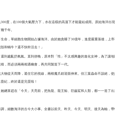
00度，在100個大氣壓力下，水在這樣的高溫下才能凝結成雨。原始海洋出
了幾千年。
生命，單細胞生物開始占據海洋。由於她貪睡了30億年，進度嚴重落後，上帝
貝殼和蝸牛？還不快幹活去！」
還到處亂扔氧氣。直到傍晚，原本對「性」不太感興趣的進化女神，為了讓地
繁殖，而必須兩兩相遇幽會，再共同製造下一代。
大物從天而降，遮住它的視線，兩根魔爪鉗迎面伸來。但三葉蟲命不該絕，使
二曡紀，終於還是完蛋啦！
她總算趕在「今天」天亮前，把魚龍、龍王鯨、巨齒鯊和人類，都一一造了出
筆調，細數海洋的古今大小事。全書以前天、昨天、今天、明天、後天為軸，帶