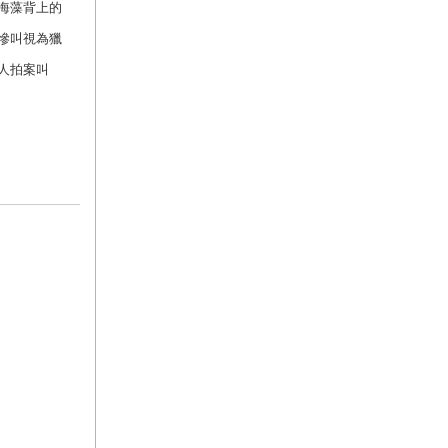
海藻背上的
慘叫視為獵
人拍案叫