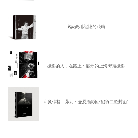
戈麥高地記憶的眼睛
攝影的人，在路上：顧錚的上海街頭攝影
印象停格：莎莉・曼恩攝影回憶錄(二款封面)