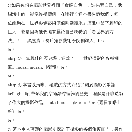
◎如果你想在攝影世界裡面「實踐自我」，請先問自己，我
腦海中的「影像終極價值」在哪裡？這本書告訴我們，每一
位能夠在「世界影像藝術價值判斷體系」演進中留下腳印的
巨人，都是因為他們擁有屬於自己獨特的「看世界的方
法」！──吳嘉寶（視丘攝影藝術學院創辦人）br /
br /
nbsp;◎一堂極佳的歷史課，涵蓋了二十世紀攝影的各種潮
流。mdash;mdash;《衛報》br /
br /
nbsp;◎ 本書以清晰、權威的方式介紹了關於攝影的爭論
hellip;hellip;帶領我們穿過錯綜複雜的歷史，理解是什麼造就
了偉大的攝影作品。mdash;mdash;Martin Parr《週日泰晤士
報》 br /
br /
◎ 這本令人著迷的攝影史探討了攝影的各個角度面向，製作