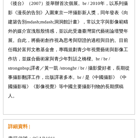
《後台》（2007）並舉辦首次個展。br / 2010年，以系列攝
影《漫長的告別》入圍東京一坪攝影新人獎，同年發表《向
建築告別mdash;mdash;洞洞館計畫》，常以文字與影像範疇
外的媒介宣洩殷殷情感，並以此受邀臺灣當代藝術論壇雙年
展。自此，將藝術創作視為思考與辯證的過程與目的。目前
任職於富邦文教基金會，專職規劃青少年視覺藝術與影像工
作坊，並媒合藝術家與青少年對話之橋樑。br / br /
strongnbsp;譯者／黃一凱 /strongbr / br / 攝影愛好者，長期從
事攝影翻譯工作，出版譯著多本。br / 是《中國攝影》《中
國攝影報》《影像視覺》等中國主要攝影刊物的長期撰稿
人。
詳細資料 |