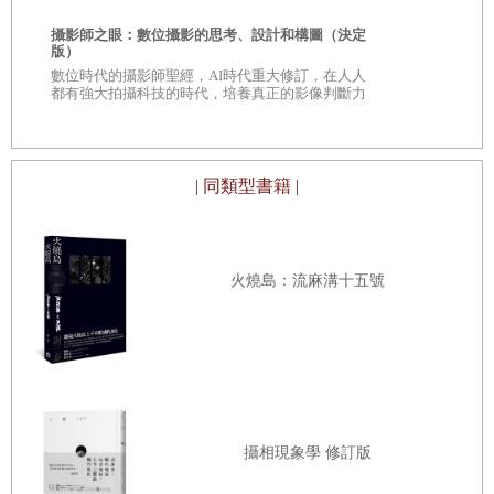
意
攝影師之眼：數位攝影的思考、設計和構圖（決定
鏡頭之後╳鏡
版）
數位時代的攝影師聖經，AI時代重大修訂，在人人
電影攝影的
都有強大拍攝科技的時代，培養真正的影像判斷力
| 同類型書籍 |
火燒島：流麻溝十五號
攝相現象學 修訂版