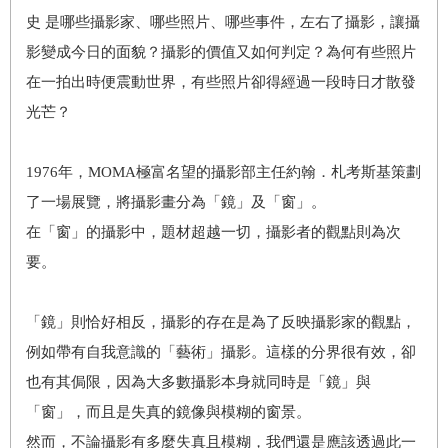
史 是哪些攝影家、哪些照片、哪些事件，左右了攝影，讓攝
影變成今日的面貌？攝影的價值又如何判定？為何有些照片
在一拍出時便震動世界，有些照片卻得經過一段時日才散發
光芒？
1976年，MOMA極富名望的攝影部主任約翰．札考斯基策劃
了一場展覽，將攝影畫分為「鏡」及「窗」。
在「窗」的攝影中，題材超越一切，攝影者的觀點則為次
要。
「鏡」則恰好相反，攝影的存在是為了反映攝影家的觀點，
例如帶有自我意識的「藝術」攝影。這樣的分界很有效，卻
也有其侷限，因為大多數攝影本身就同時是「鏡」與
「窗」，而且是失真的鏡像與模糊的窗景。
然而，不論攝影有多麼失真且模糊，我們還是應該透過此一