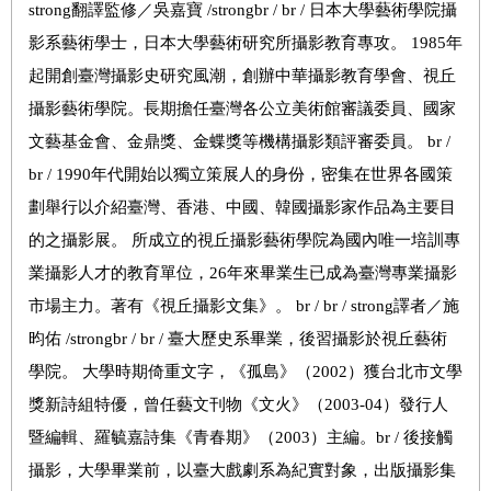
strong翻譯監修／吳嘉寶 /strongbr / br / 日本大學藝術學院攝
影系藝術學士，日本大學藝術研究所攝影教育專攻。 1985年
起開創臺灣攝影史研究風潮，創辦中華攝影教育學會、視丘
攝影藝術學院。長期擔任臺灣各公立美術館審議委員、國家
文藝基金會、金鼎獎、金蝶獎等機構攝影類評審委員。 br /
br / 1990年代開始以獨立策展人的身份，密集在世界各國策
劃舉行以介紹臺灣、香港、中國、韓國攝影家作品為主要目
的之攝影展。 所成立的視丘攝影藝術學院為國內唯一培訓專
業攝影人才的教育單位，26年來畢業生已成為臺灣專業攝影
市場主力。著有《視丘攝影文集》。 br / br / strong譯者／施
昀佑 /strongbr / br / 臺大歷史系畢業，後習攝影於視丘藝術
學院。 大學時期倚重文字，《孤島》（2002）獲台北市文學
獎新詩組特優，曾任藝文刊物《文火》（2003-04）發行人
暨編輯、羅毓嘉詩集《青春期》（2003）主編。br / 後接觸
攝影，大學畢業前，以臺大戲劇系為紀實對象，出版攝影集