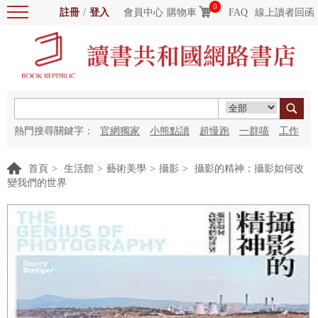
0
註冊
/
登入
會員中心
購物車
FAQ
線上讀者回函
熱門搜尋關鍵字：
官網獨家
小熊點讀
超慢跑
一群喵
工作
細胞
海洋圖書館
紅花
首頁
>
生活館
>
藝術美學
>
攝影
>
攝影的精神：攝影如何改
變我們的世界