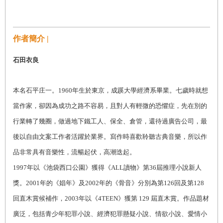
作者簡介 |
石田衣良
本名石平庄一。
1960
年生於東京，成蹊大學經濟系畢業。七歲時就想
當作家，卻因為成功之路不容易，且對人有輕微的恐懼症，先在別的
行業轉了幾圈，做過地下鐵工人、保全、倉管，還待過廣告公司，最
後以自由文案工作者活躍於業界。寫作時喜歡聆聽古典音樂，所以作
品非常具有音樂性，流暢起伏，高潮迭起。
19
97
年以《池袋西口公園》獲得《
ALL
讀物》第
36
屆推理小說新人
獎。
2001
年的《娼年》及
2002
年的《骨音》分別為第
126
回及第
128
回直木賞候補作，
2003
年以《
4TEEN
》獲第
129
屆直木賞。作品題材
廣泛，包括青少年犯罪小說、經濟犯罪懸疑小說、情欲小說、愛情小