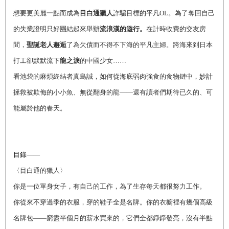
想要更美麗一點而成為
目白通獵人
詐騙目標的平凡OL。為了奪回自己
的失業證明只好團結起來舉辦
流浪漢的遊行。
在計時收費的交友房
間，
聖誕老人邂逅
了為欠債而不得不下海的平凡主婦。跨海來到日本
打工卻默默流下
龍之淚
的中國少女……
看池袋的麻煩終結者真島誠，如何從海底弱肉強食的食物鏈中，妙計
拯救被欺侮的小小魚、無從翻身的龍——還有讀者們期待已久的、可
能屬於他的春天。
目錄——
〈目白通的獵人〉
你是一位單身女子，有自己的工作，為了生存每天都很努力工作。
你從來不穿過季的衣服，穿的鞋子全是名牌。你的衣櫥裡有幾個高級
名牌包——窮盡半個月的薪水買來的，它們全都錚錚發亮，沒有半點