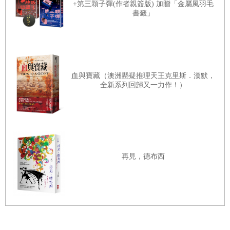
最快的是中國系的店鋪，隨處可見中華料理店、中國土特產店、網
+第三顆子彈(作者親簽版) 加贈「金屬風羽毛
書籤」
咖、中文版的DVD商店等。這也是因北京奧運會而產生的特殊需求
嗎？在這條街上，好像突然掀起了一陣中國風。
那天夜裡，我漫步的地點不是池袋，而是相鄰的目白車站。我穿過西
口五差路，經過池袋員警署前面的道路（不自覺地小幅度地彎下
血與寶藏（澳洲懸疑推理天王克里斯．漢默，
腰），來到南池袋的住宅街。晚上的道路上基本沒有行人。CD隨身聽
全新系列回歸又一力作！）
中播放著事先選好的華格納的序曲集（現在還不習慣用iPod）。輕撫
肌膚的夜風和流入耳朵的旋律融合交織，感覺彷彿任意徜徉在管弦樂
之中。
住在東京的人應該知道吧，其實池袋和目白的街道有一百八十度的不
再見，德布西
同。目白有高級住宅區，基督教的教會也很多，還有無數樹齡過百的
古樹，而這些池袋都沒有。我以前去輕井澤玩過，當時感到那裡和目
白通的氛圍很像。說不出具體的原因，但我總覺得有錢人都會聚集在
有相似感覺的街道上，過著相似的生活。像我這類人卻覺得那種整齊
劃一的生活很悶。