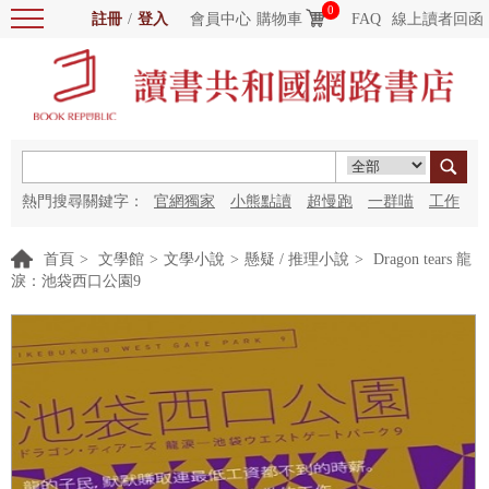
0
註冊
/
登入
會員中心
購物車
FAQ
線上讀者回函
熱門搜尋關鍵字：
官網獨家
小熊點讀
超慢跑
一群喵
工作
細胞
海洋圖書館
紅花
首頁
>
文學館
>
文學小說
>
懸疑 / 推理小說
>
Dragon tears 龍
淚：池袋西口公園9