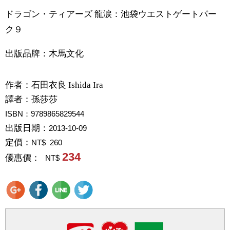
ドラゴン・ティアーズ 龍涙：池袋ウエストゲートパー
ク９
出版品牌：木馬文化
作者：
石田衣良 Ishida Ira
譯者：
孫莎莎
ISBN：9789865829544
出版日期：
2013-10-09
定價：
NT$ 260
234
優惠價：
NT$