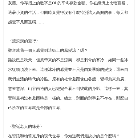
灰塵。你存摺上的數字是OL的平均存款金額。你在經濟上比較寬裕，
過著小資的生活，但同時又覺得沒有什麼特別讓人高興的事，每天都
感覺平凡而孤獨……
〈
流浪漢的遊行
〉
難道就我一個人感覺到這街上的風變涼了嗎？
雖說已是秋天，但風帶來的不是涼爽，卻是刺骨的寒冷，如同一盆冰
水從頭頂澆下來。這種冰冷的感覺並不只是由於季節的變換，還來自
我們生活的時代的冷酷。原有的社會差距像山谷般，變得愈來愈廣、
愈來愈深。山谷兩邊的人已經完全看不到彼此的身影。這樣一來，其
實與最初沒有差距時是一樣的。總之，對面的對手若不存在，那麼自
己所在的世界就是全部的世界。
〈
聖誕老人的緣分
〉
在資訊和物質充斥的現代世界，你知道我們最缺少的是什麼嗎？