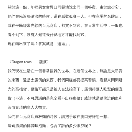
關於這一點，年輕男女會異口同聲地說出同一個答案。由於缺少它，
他們在臨近耶誕節的時候，還在感歎孤身一人。但在商場的名牌店，
或在平民經常光顧的百元商店，都買不到它。在日常生活中，一般也
看不到它，沒有人知道去什麼地方才能找到它。
現在猜出來了嗎？答案就是「邂逅」。
〈
Dragon tears
——龍淚
〉
我們現在生活在一個非常複雜的世界。在這個世界上，無論是太昂貴
的東西，還是太廉價的東西，我們同樣都要提高警惕。看起來閃閃發
光的高檔貨，價格可能只是被人合法抬高了，廉價得讓人吃驚的便宜
貨（不過，不可思議的是完全看不出很廉價）或許就是踏著誰的血和
淚而實現的非人大拍賣。
我們在百元商店買杯麵的時候，請把手放在胸口好好想一想。
這碗濃濃的排骨味泡麵，包含了誰的多少眼淚呢？