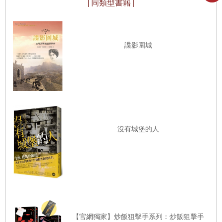
| 同類型書籍 |
你也是東京的女人，請讓那些沒有魄力的男人見識一下你的膽量。
□
諜影圍城
原本以為梅雨季節快要過去了，結果這兩天推崇環保生活的東京每一
處都像是炎熱地獄。我不喜歡吹空調，所以即使最熱的時候也開著窗
戶睡覺。但一年中總有那麼幾天，風好像瀕臨死亡似的，紋絲不動。
我家位於池袋車站前，西一番街的正中央，整個好像被掩埋在鋼筋混
沒有城堡的人
凝土製成的保溫材料中，非常熱。水果店的二樓是我的四張半榻榻米
大的房間，睡在上面就像是睡在烤乳酪吐司的烤箱中一樣，上下左右
一整晚都在滋滋作響地烘烤著。
在酷熱難忍的夏夜，我悄悄地徘徊在池袋的街頭。外面的空氣稍微涼
些，濕度也比較低。與我小時候相比，池袋變得漂亮多了，但池袋終
究是池袋，走一圈下來，你會發現冒出了許多奇怪的店鋪。最近增加
【官網獨家】炒飯狙擊手系列：炒飯狙擊手