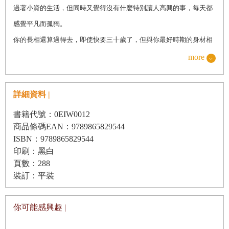
過著小資的生活，但同時又覺得沒有什麼特別讓人高興的事，每天都
感覺平凡而孤獨。
你的長相還算過得去，即使快要三十歲了，但與你最好時期的身材相
比，還保持了八成左右。雖說胸部下垂了兩公分，可是誰會在意呢？
more
又沒有機會給男人們看。
原來如此，問題就在於男人。
詳細資料 |
每天忙於工作和業餘生活的男人們為什麼會無視成熟的女性，特別是
書籍代號：0EIW0012
「我」呢？而對年輕的女子卻寵愛有加，僅因為她們才二十歲出頭。
商品條碼EAN：9789865829544
你忍受著單身的寂寞、忍受著工作上人際關係的複雜、忍受著青春漸
ISBN：9789865829544
漸逝去的每一天，繼續扮演著光鮮、時尚的都市人。就是在這時候，
印刷：黑白
頁數：288
一位優秀的王子出現在你的面前：在路上主動跟你打招呼，或經朋友
裝訂：平裝
介紹的白馬王子。其實他們是披著男人外皮的帳單發送機器。他穿著
筆挺的西裝，非常紳士。你一看到他就知道，這個人正是自己翹首以
你可能感興趣 |
待的發現者，只有他才能發掘出你這顆鑽石的原石，其他人都看不到