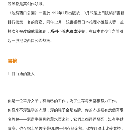
說等都是其創作領域。
《池袋西口公園》一書於1997年7月出版後，9月即躍上日販暢銷書籍
排行榜第一名的寶座。同年12月，該書獲得日本推理小說新人獎，並
於次年被改編成電視劇，
系列小說也繪成漫畫，
在日本青少年之間引
起一股池袋西口公園熱潮。
書摘 |
1.
目白通的獵人
你是一位單身女子，有自己的工作，為了生存每天都很努力工作。
你從來不穿過季的衣服，穿的鞋子全是名牌。你的衣櫥裡有幾個高級
名牌包——窮盡半個月的薪水買來的，它們全都錚錚發亮，沒有半點
灰塵。你存摺上的數字是OL的平均存款金額。你在經濟上比較寬裕，