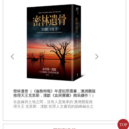
這顆原石的價值。
這個傢伙用彷彿能卸掉你心中鎧甲的笑容對你說：「為什麼男人都沒
有注意到你的魅力呢？他們都是有眼無珠的傢伙，竟然看不到你迷人
的光彩。」聽到這些話你就飄飄然了，經常濫用的「NO」與正確的判
斷力一起消失不見。王子作為結尾的臺詞通常是這樣的：
「但你的臉頰有點黯淡，你應該可以變得更加完美。現在這樣的話真
是太可惜了。我們可以幫你達到一百分的美麗。」
你是不是感覺騰雲駕霧，彷彿在夢境中似的，然後在合約上簽字、摁
指紋了呢？接著販賣美麗的商人像食人魚似的蜂擁而至。但這時你已
請問，西出
美封面卡片】
經無法抵抗了。在這茫茫人海中，能發現你真正價值的人只有那位娘
氣作家路邊
次
◎限量親簽蓋
人氣作家─路
娘腔的王子——欸，這是個無可救藥的故事。
密林遺骨（《倫敦時報》年度犯罪選書，澳洲懸疑
推理天王克里斯．漢默《血與寶藏》精采續作！）
聽我說，我認為能決定自己價值的人最終還是自己。茫然地等待別人
在血緣與土地之間，沒有人是無辜的 澳洲懸疑推
理天王 克里斯．漢默 犯罪人文書寫的巔峰融合之
發現自己價值的人，最後一定會成為別人的獵物——這就是貌似原始
作
森林的二十一世紀高度消費社會的日本。
TOP
至於自己的價錢，可以任意定價。管它賣得出去還是賣不出去。如果