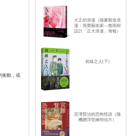
大正的浪漫（隨書製造浪
漫：視覺藝術家—詹雨樹
設計「正大浪漫」海報）
前線之人(下)
的衝動，或
宮澤賢治的恐怖怪談（隨
機贈浮世繪明信片）