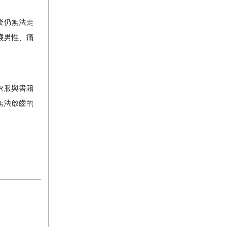
後仍無法走
歲男性、痛
衣服與書籍
無法啟齒的