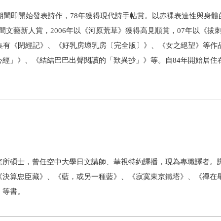
間即開始發表詩作，78年獲得現代詩手帖賞。以赤裸表達性與身體
得野間文藝新人賞，2006年以《河原荒草》獲得高見順賞，07年以《拔
集有《閉經記》、《好乳房壞乳房〔完全版〕》、《女之絕望》等作
經」》、《結結巴巴出聲閱讀的「歎異抄」》等。自84年開始居住在
。
所碩士，曾任空中大學日文講師、華視特約譯播，現為專職譯者。
《決算忠臣藏》、《藍，或另一種藍》、《寂寞東京鐵塔》、《禪在
》等書。