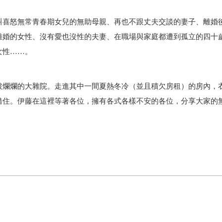
叫喜怒無常青春期女兒的無助母親、再也不跟丈夫交談的妻子、離婚
離婚的女性、沒有愛也沒性的夫妻、在職場與家庭都遭到孤立的四十
女性……。
破爛爛的大雜院。走進其中一間夏熱冬冷（並且積欠房租）的房內，
借住。伊藤在這裡等著各位，擁有各式各樣不安的各位，分享大家的