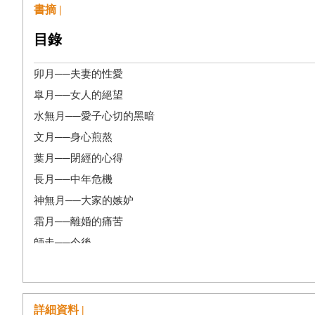
書摘 |
目錄
卯月──夫妻的性愛
皐月──女人的絕望
水無月──愛子心切的黑暗
文月──身心煎熬
葉月──閉經的心得
長月──中年危機
神無月──大家的嫉妒
霜月──離婚的痛苦
師走──今後
睦月──長大以後
如月──色情的東西
彌生──最後是照護
詳細資料 |