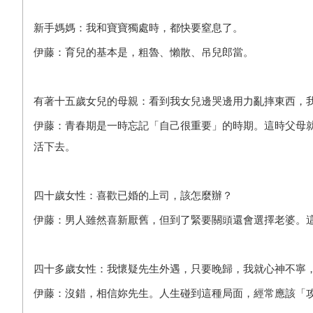
新手媽媽：我和寶寶獨處時，都快要窒息了。
伊藤：育兒的基本是，粗魯、懶散、吊兒郎當。
有著十五歲女兒的母親：看到我女兒邊哭邊用力亂摔東西，
伊藤：青春期是一時忘記「自己很重要」的時期。這時父母
活下去。
四十歲女性：喜歡已婚的上司，該怎麼辦？
伊藤：男人雖然喜新厭舊，但到了緊要關頭還會選擇老婆。
四十多歲女性：我懷疑先生外遇，只要晚歸，我就心神不寧
伊藤：沒錯，相信妳先生。人生碰到這種局面，經常應該「