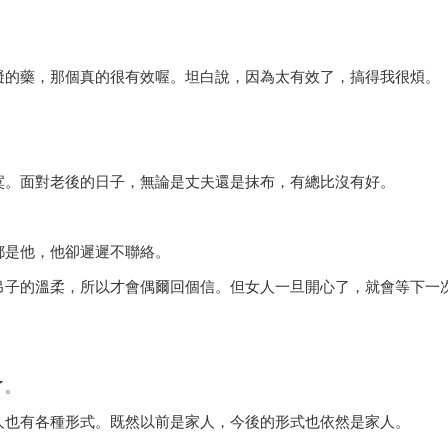
礙的藥，那個真的很有效喔。坦白說，因為太有效了，搞得我很煩。
寞。面對老後的日子，無論是丈夫還是抹布，有總比沒有好。
都是他，他卻遲遲不聯絡。
吊子的溫柔，所以才會偶爾回個信。但女人一旦開心了，就會等下一
了。
人也有各種形式。既然以前是家人，今後的形式也依然是家人。