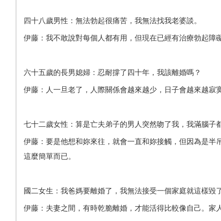
四十八歲男性：無法勃起很痛苦，我無法找我老婆談。
伊藤：我不敢說對每個人都有用，但現在已經有治療勃起障
六十五歲的長男媳婦：忍耐撐了四十年，我該離婚嗎？
伊藤：人一旦老了，人際關係會越來越少，日子會越來越寂
七十二歲女性：算是亡夫弟子的男人突然吻了我，我滿腦子
伊藤：要是他想和妳來往，就會一直和妳接觸，但因為是半
這麼簡單而已。
國二女生：我爸媽要離婚了，我無法接受一個家庭就這樣毀
伊藤：夫妻之間，有時乾脆離婚，才能活得比較像自己。家