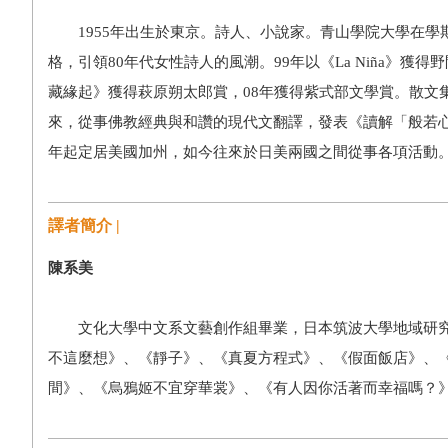
1955年出生於東京。詩人、小說家。青山學院大學在學期
格，引領80年代女性詩人的風潮。99年以《La Niña》獲
藏緣起》獲得萩原朔太郎賞，08年獲得紫式部文學賞。散文
來，從事佛教經典與和讚的現代文翻譯，發表《讀解「般若心
年起定居美國加州，如今往來於日美兩國之間從事各項活動
譯者簡介 |
陳系美
文化大學中文系文藝創作組畢業，日本筑波大學地域研究
不這麼想》、《靜子》、《真夏方程式》、《假面飯店》、
間》、《烏鴉姬不宜穿華裳》、《有人因你活著而幸福嗎？