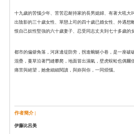
十九歲的苦惱少年、苦苦忍耐持家的長男媳婦、有著大吼大
出陰影的三十歲女性、單戀上司的四十歲已婚女性、外遇想
恨自己奴性堅強的六十歲妻子、忍受同志丈夫到七十多歲的
都市的偏僻角落，河床邊堤防旁，拐進蜿蜒小巷，是一座破
混疊，蔓草沿著門縫攀爬，地面冒出濕氣，壁虎蜈蚣也偶爾
痛苦與絕望，她會細細閱讀，與妳與你，一同煩惱。
作者簡介 |
伊藤比呂美