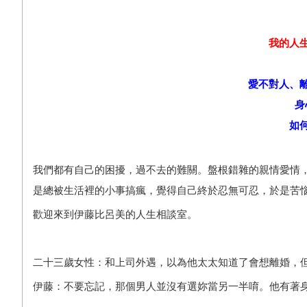
我的人
愛不對人、
身
如
我們都有自己的困擾，過不去的難關。盤根錯雜的親情愛情
是總被生活裡的小事搞瘋，覺得自己終於忍無可忍，於是苦
歡迎來到伊藤比呂美的人生相談室。
二十三歲女性：和上司外遇，以為他太太知道了會想離婚，
伊藤：不要忘記，那個男人並沒有選妳當另一半唷。他有著