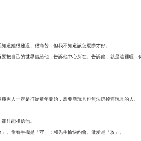
我知道她很難過、很痛苦，但我不知道該怎麼辦才好。
就要把自己的世界借給他，告訴他中心所在。告訴他，就是這裡喔，
這種男人一定是打從童年開始，想要新玩具也無法扔掉舊玩具的人。
，卻只能相信他。
攻」。偷看手機是「守」；和先生愉快約會、做愛是「攻」。