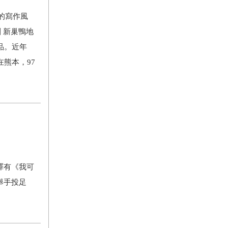
的寫作風
刺 新巢鴨地
品。近年
熊本，97
譯有《我可
舉手投足