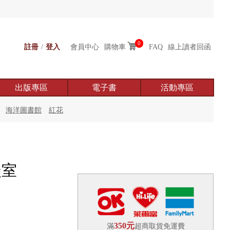
0
註冊
/
登入
會員中心
購物車
FAQ
線上讀者回函
出版專區
電子書
活動專區
海洋圖書館
紅花
談室
350元
滿
超商取貨免運費