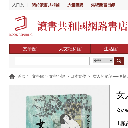
入口頁
|
關於讀書共和國
|
大量團購
|
索取圖書目錄
文學館
人文社科館
生活館
首頁
>
文學館
>
文學小說
>
日本文學
>
女人的絕望──伊藤
女
女の
出版