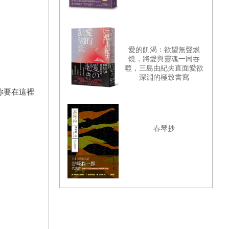
愛的飢渴：欲望無聲燃
燒，將愛與靈魂一同吞
噬，三島由紀夫直面愛欲
深淵的極致書寫
你要在這裡
春琴抄