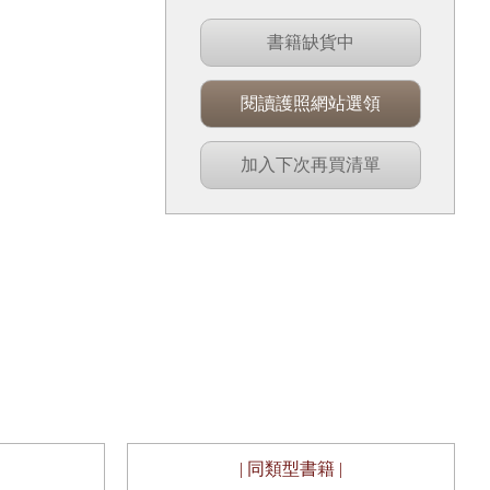
書籍缺貨中
閱讀護照網站選領
加入下次再買清單
| 同類型書籍 |