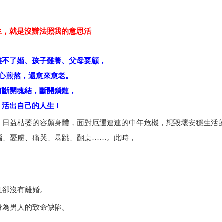
生，就是沒辦法照我的意思活
離不了婚、孩子難養、父母要顧，
心煎熬，還愈來愈老。
何斷開魂結，斷開鎖鏈，
活出自己的人生！
，日益枯萎的容顏身體，面對厄運連連的中年危機，想毀壞安穩生活
惱、憂慮、痛哭、暴跳、翻桌……。此時，
但卻沒有離婚。
身為男人的致命缺陷。