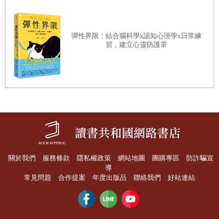
反而快活地度過每一天呢！
彈性界限：結合腦科學x認知心理學x日常練
面對這樣的人，你會進一步發現，似乎這些老人家都只
習，建立心靈防護罩
記得平安快樂的事情，例如：投稿俳句入選了、禮拜天孫子
來探望了、搭公車去旅行等等。要是你問他們最近發生什麼
事，其實很少人會提起：想買車票但不知道要多少錢，所以
一直盯著看板看而被後面的人碎碎念；孫子拿到零用錢後就
一溜煙回去了；被人暗地裡說三道四而心情不爽之類的。並
非他們刻意不說，而是他們根本不記得。
關於我們
服務條款
隱私權政策
網站地圖
團購專區
防詐騙宣
不只老年人才這樣，其實我們一般人的心情，原本就不
導
是處在不好不壞的狀態。多愁善感的人雖然較容易有負面情
常見問題
合作提案
年度出版品
聯絡我們
好站連結
緒，但平時還是偏向正面的。之所以會這樣，是因為每一個
活著的人都知道自己終將一死。知道自己一定會死但現在還
有一口氣在，就會自我肯定為：「活著一定有活著的意