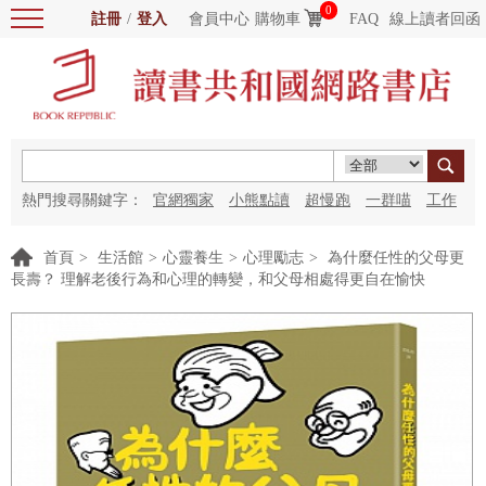
0
註冊
/
登入
會員中心
購物車
FAQ
線上讀者回函
熱門搜尋關鍵字：
官網獨家
小熊點讀
超慢跑
一群喵
工作
細胞
海洋圖書館
紅花
首頁
>
生活館
>
心靈養生
>
心理勵志
>
為什麼任性的父母更
長壽？ 理解老後行為和心理的轉變，和父母相處得更自在愉快