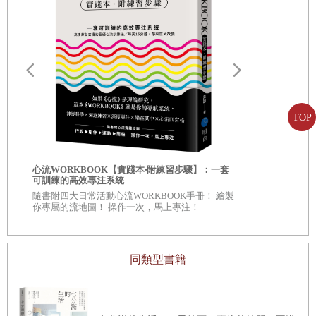
那麼，快讓我們一起來解開老年人的行為之謎吧！
第一章 怎樣才能不擔憂晚年來日苦短而悠哉過日子呢？
老人家的晚年來日苦短，這是誰都知道的事。儘管有愈
TOP
來愈多百歲人瑞，但要是過了八十歲、九十歲了，難免會擔
心還有幾年可活吧！
自我批評也
心流WORKBOOK【實踐本‧附練習步驟】：一套
服自我懷疑
可訓練的高效專注系統
可是不知道為什麼，老人家多半不擔這個心呢！即使嘴
◎深入意識
隨書附四大日常活動心流WORKBOOK手冊！ 繪製
自己 ◎每章
巴上嚷嚷：「啊，再活也沒幾年了！」但通常沒太放在心
你專屬的流地圖！ 操作一次，馬上專注！
看待自己、
上，仍是一派安穩地過著每一天。
| 同類型書籍 |
其實，正是「明明來日不多，怎麼有辦法若無其事地過
日子？難道真的不怕死嗎？」這個大哉問，啟發我開始研究
老人行為學的基礎──老人心理學。換作你的話，會如何解