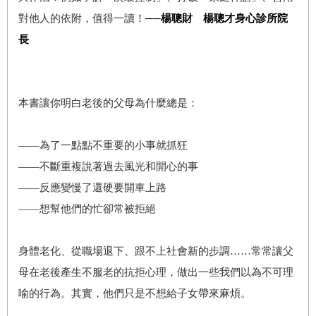
對他人的依附，值得一讀！
──楊聰財 楊聰才身心診所院
長
本書讓你明白老後的父母為什麼總是：
——為了一點點不重要的小事就抓狂
——不斷重複說著過去風光和開心的事
——反應變慢了還硬要開車上路
——想幫他們的忙卻常被拒絕
身體老化、從職場退下、跟不上社會新的步調……常常讓父
母在老後產生不服老的抗拒心理，做出一些我們以為不可理
喻的行為。其實，他們只是不想給子女帶來麻煩。