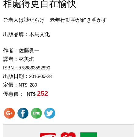
相處得更自在愉快
ご老人は謎だらけ 老年行動学が解き明かす
出版品牌：木馬文化
作者：
佐藤眞一
譯者：
林美琪
ISBN：9789863592990
出版日期：
2016-09-28
定價：
NT$ 280
252
優惠價：
NT$