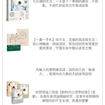
七分滿的生活：一天放下一事物的練習，不慌
亂、不匆忙的從容日常養成提案
開這個謎呢？
正在為生活打拚的我們，一想到往後還剩幾年可活，應
該會眼前煞時一片漆黑吧！但為什麼老年人卻能平心靜氣地
過活呢？我們就從這個謎題談起吧！
【一書一手札】你不在，悲傷的我這樣生活：
當心神離線、情緒潰堤，幫你找回所有需要的
一、為何只會記得美好的回憶呢？
愛與寬容，守護生命中難以承受之慟
人都會選擇性地活在自己的美好回憶中
老化這件事，對誰來說都是負面的。一旦身體不靈活
高敏人的優勢練習課：認同自己的「敏感
力」，發揮內在力量的天賦使用說明
了，一會兒腰痠一會兒背痛的，白頭髮和皺紋都冒出來了，
一般人定會嘆口氣說：「唉，老囉！」不致有人還歡天喜地
吧！不過，老化雖是負面的，但正在老化中的老年人卻很正
依戀理論三部曲【劃時代心理學經典】(套
書)：哀傷失落理論關鍵研究，從童年依附關係
面，這種現象是長久以來心理學上的大謎題。如果你身邊有
解開你的不安全感、焦慮與憂鬱
超過九十歲高齡的人，就會發現他們不但不特別恐懼死亡，