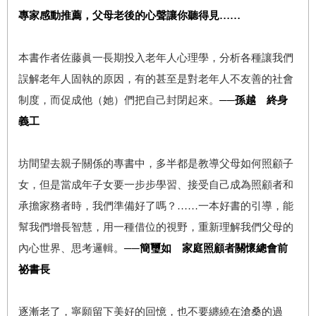
專家感動推薦，父母老後的心聲讓你聽得見……
本書作者佐藤眞一長期投入老年人心理學，分析各種讓我們
誤解老年人固執的原因，有的甚至是對老年人不友善的社會
制度，而促成他（她）們把自己封閉起來。
──孫越 終身
義工
坊間望去親子關係的專書中，多半都是教導父母如何照顧子
女，但是當成年子女要一步步學習、接受自己成為照顧者和
承擔家務者時，我們準備好了嗎？……一本好書的引導，能
幫我們增長智慧，用一種借位的視野，重新理解我們父母的
內心世界、思考邏輯。
──簡璽如 家庭照顧者關懷總會前
祕書長
逐漸老了，寧願留下美好的回憶，也不要纏繞在滄桑的過