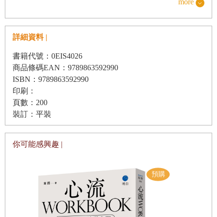
more
其實，老年人的這些行為都是其來有自的。本書主旨正
是要研究這些原因，透過老人行為學來解讀銀髮族的行為和
詳細資料 |
內心的謎團。
書籍代號：0EIS4026
商品條碼EAN：9789863592990
若能明白是什麼原因造成老年人難以理解的行為，進而
ISBN：9789863592990
了解他們的內心世界，我們就能和自己的雙親，乃至生活周
印刷：
遭的許多老人家維持良好的關係。所以說，這是一本幫助你
頁數：200
和老年人相處愉快的實用手冊。除此之外，這本書也是你在
裝訂：平裝
不久終將來臨的老年期時，幫助你過得舒適自在的生活指
南。
你可能感興趣 |
如果你已經超過六十五歲，也就是達到人稱「銀髮族」
的年齡了，那麼，隨著年齡增加，你愈是了解自己的心理與
行為上的變化，就愈能客觀地觀察自己，進而減少與身邊人
起爭執或衝突了。