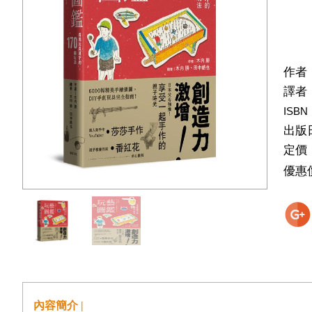
作者
譯者
ISBN
出版
定價
優惠
內容簡介 |