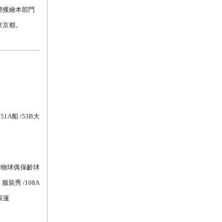
榮獲繪本部門
東京都。
 51A
船
/53B
大
動物球偶保齡球
服裝秀
/108A
帳篷