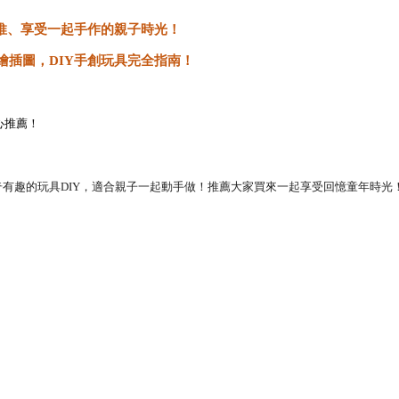
推、享受一起手作的親子時光！
繪插圖，
DIY
手創玩具完全指南！
心推薦！
奇有趣的玩具
DIY
，適合親子一起動手做！推薦大家買來一起享受回憶童年時光