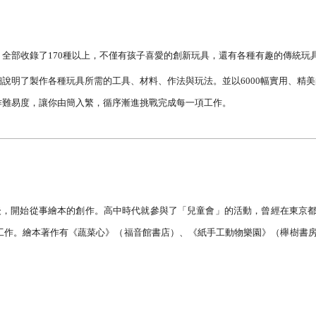
全部收錄了
170
種以上，不僅有孩子喜愛的創新玩具，還有各種有趣的傳統玩
說明了製作各種玩具所需的工具、材料、作法與玩法。並以
6000
幅實用、精美
作難易度，讓你由簡入繁，循序漸進挑戰完成每一項工作。
後，開始從事繪本的創作。高中時代就參與了「兒童會」的活動，曾經在東京
工作。繪本著作有《蔬菜心》（福音館書店）、《紙手工動物樂園》（櫸樹書