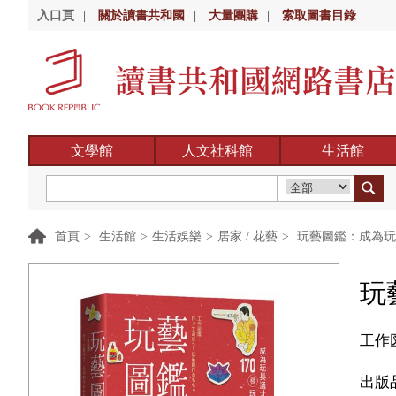
入口頁
|
關於讀書共和國
|
大量團購
|
索取圖書目錄
文學館
人文社科館
生活館
首頁
>
生活館
>
生活娛樂
>
居家 / 花藝
>
玩藝圖鑑：成為玩
玩
工作
出版