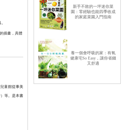
新手不敗的一坪迷你菜
園：零經驗也能四季收成
的家庭菜園入門指南
具。
的插畫，具體
養一個會呼吸的家：有氧
健康宅So Easy，讓你省錢
又舒適
都兒童館從事美
房）等。是本書