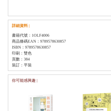
142
小刀的種類及使用方法
/144A
七巧板
/146A
立體魚
/148B
蛇舞
/1
/167B
魔術方塊
/170B
迷你高爾夫球場
/174B
竹筷套圈圈
/176B
竹筷槍
河鐵道
/196B
巨龍
/200B
太空城
/204B
迷宮
詳細資料 |
■
錐子
書籍代號：1OLF4006
208
錐子的種類和用法
/209A
牙籤陀螺
/211A
嗡嗡圈
/213B
鋁罐筏
/216
商品條碼EAN：9789578630857
滑稽獅子
ISBN：9789578630857
印刷：雙色
■
鐵鎚
頁數：384
236
鐵鎚的種類及使用方法
/238A
奇妙望遠鏡
/240A
踩罐子
/242B
神
裝訂：平裝
/258C
火箭炮
/262C
卡通
■
鋸子、錐子
你可能感興趣 |
268
鋸子、錐子的種類及使用方法
/270A
大嘴巴
/272B
魔術板
/274B
折
陀螺
/294C
彈珠台
■
老虎鉗、開罐器
298
老虎鉗、開罐器的種類及使用方法
/300A
蛇蛋復活
/302A
漂浮幽靈