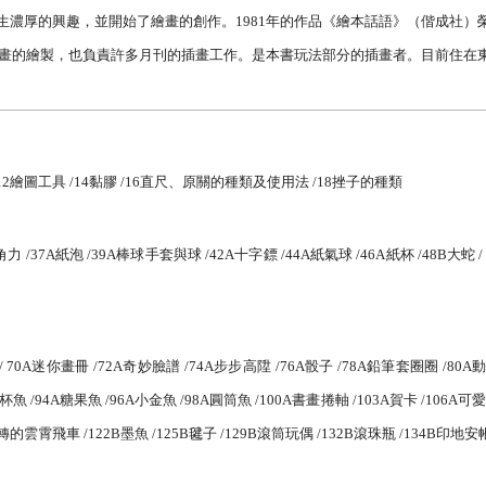
生濃厚的興趣，並開始了繪畫的創作。
1981
年的作品《繪本話語》（偕成社）
畫的繪製，也負責許多月刊的插畫工作。是本書玩法部分的插畫者。目前住在
12
繪圖工具
/14
黏膠
/16
直尺、原關的種類及使用法
/18
挫子的種類
角力
/37A
紙泡
/39A
棒球手套與球
/42A
十字鏢
/44A
紙氣球
/46A
紙杯
/48B
大蛇
/
/ 70A
迷你畫冊
/72A
奇妙臉譜
/74A
步步高陞
/76A
骰子
/78A
鉛筆套圈圈
/80A
杯魚
/94A
糖果魚
/96A
小金魚
/98A
圓筒魚
/100A
書畫捲軸
/103A
賀卡
/106A
可愛
轉的雲霄飛車
/122B
墨魚
/125B
毽子
/129B
滾筒玩偶
/132B
滾珠瓶
/134B
印地安