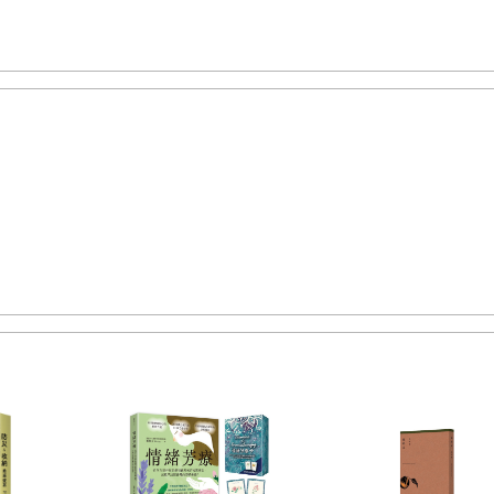
50B
蠟燭
/152B
驚喜盒
/154B
吹箭
/156B
機器人面具
/160B
小乒乓球
/162B
眼
/180A
竹筷槍與子彈
/182B
超級坦克車
/186B
卡片直昇機
/188B
大轉輪
/190B
彈
B
紙杯康康罐
/220B
瓦楞紙面具
/222A
弓箭
/224B
跳遠娃娃
/226B
會叫的蟬
/228
奇魔術板
/244B
彈珠大戰
/246B
吃角子
老虎機
/250B
康康罐
/253C
彈珠跑車
/25
疊是棋盤、棋盒
/277B
聰明環
/279B
太空梭
/282C
竹製康康罐
/285C
大炮
/287
/304A
平衡台
/306A
滑車
/308B
鐵絲陀螺
/310B
彈弓
/312B
旋轉架風鈴
/316B
套