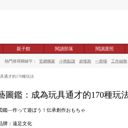
親子館
閱讀部落
閱讀護照
熱門搜尋關鍵字：
官網獨家
小熊點讀
超慢跑
一群喵
工作細胞
具通才的170種玩法
藝圖鑑：成為玩具通才的170種玩
図鑑―作って遊ぼう！伝承創作おもちゃ
品牌：遠足文化