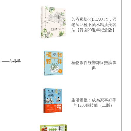
芳療私塾╳BEAUTY：溫
老師45種不藏私精油美容
法【肯園20週年紀念版】
！
——
莎莎手
植物夥伴疑難雜症照護事
典
生活圖鑑：成為家事好手
的1200個技能（二版）