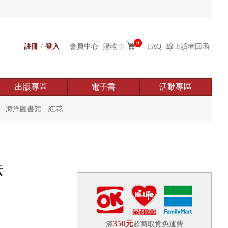
0
註冊
/
登入
會員中心
購物車
FAQ
線上讀者回函
出版專區
電子書
活動專區
海洋圖書館
紅花
法
350元
滿
超商取貨免運費