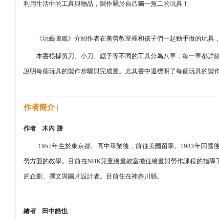
利用生活中的工具與物品，製作屬於自己獨一無二的玩具！
《玩藝圖鑑》介紹作者在美勞教室裡和孩子們一起動手做的玩具，
本書根據剪刀、小刀、鋸子等不同的工具分為八章，每一章都詳細
說明每個玩具的製作步驟與完成圖。尤其書中還標明了每個玩具的製
作者簡介 |
作者
木內
勝
1957
年生於東京都。高中畢業後，前往美國留學。
1983
年回國
勞方面的教學。目前在
NHK
兒童繪畫教室擔任繪畫與勞作課程的指導
的企劃、撰文與圖片設計者。目前住在神奈川縣。
繪者
田中皓也