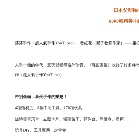
日本父母強
6000
幅精美手
莎莎手作（超人氣手作
YouTuber
）、番紅花（親子教養作家）
——
童
人手一機的年代，童玩就變得格外珍貴。《玩藝圖鑑》收錄了好多稀
作（超人氣手作
YouTuber
）
告別低頭，享受手作的樂趣！
4
種難易度、8種不同工具、170種玩具，
旋轉雲霄飛車、立體卡片、罐頭笛子、彈珠台、降落傘、吊床……
玩具DIY、工具運用一次學會！