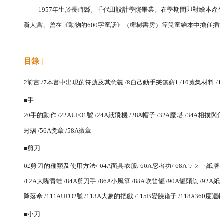
1957
年生於長崎縣。千代田設計學院畢業。在學期間即對繪本產
新人賞。曾在《動物的
600
字童話》（櫸樹書房）等兒童繪本中擔任插
目錄 |
2
前言
/7
本書中出現的符號及其意義
/8
自己動手樂無窮
1 /10
蒐集材料
/
■
手
20
手的動作
/22AUFO1
號
/24A
紙飛機
/28A
帽子
/32A
魔塔
/34A
相撲與
蜥蜴
/56A
獎章
/58A
徽章
■
剪刀
62
剪刀的種類及使用方法
/ 64A
面具衣服
/ 66A
忍者功
/ 68A
ㄅㄆㄇ紙牌
/82A
大嘴青蛙
/84A
剪刀手
/86A
小風箏
/88A
吹笛罐
/90A
罐頭魚
/92A
紙
降落傘
/111AUFO2
號
/113A
大象的把戲
/115B
變臉箱子
/118A360
度迴
■
小刀